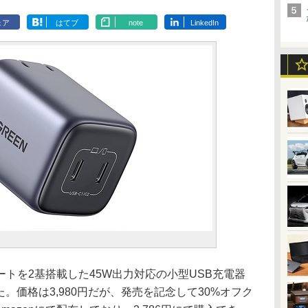
ェア
はてブ
note
LinkedIn
-Cポートを2基搭載した45W出力対応の小型USB充電器
発売した。価格は3,980円だが、発売を記念して30%オフク