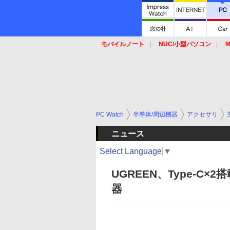
モバイルノート
NUC/小型パソコン
M
SSD
キーボード
マウス
PC Watch
半導体/周辺機器
アクセサリ
ニュース
Select Language
▼
UGREEN、Type-C×
器