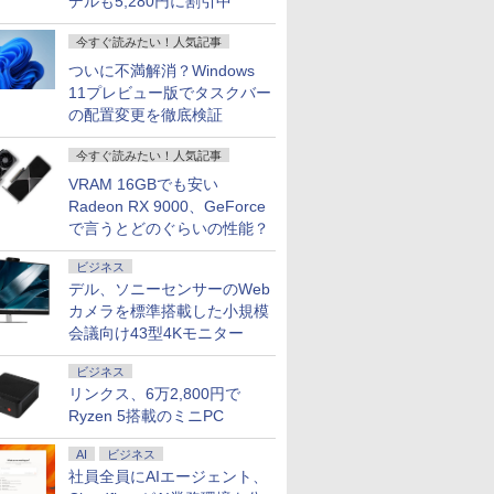
デルも5,280円に割引中
今すぐ読みたい！人気記事
ついに不満解消？Windows
11プレビュー版でタスクバー
の配置変更を徹底検証
今すぐ読みたい！人気記事
VRAM 16GBでも安い
Radeon RX 9000、GeForce
で言うとどのぐらいの性能？
ビジネス
デル、ソニーセンサーのWeb
カメラを標準搭載した小規模
会議向け43型4Kモニター
ビジネス
リンクス、6万2,800円で
Ryzen 5搭載のミニPC
AI
ビジネス
社員全員にAIエージェント、