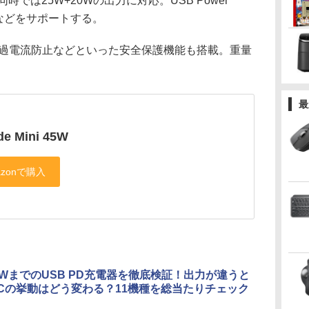
ポート同時では25W+20Wの出力に対応。USB Power
ge 4+などをサポートする。
過電流防止などといった安全保護機能も搭載。重量
最
de Mini 45W
00WまでのUSB PD充電器を徹底検証！出力が違うと
Cの挙動はどう変わる？11機種を総当たりチェック