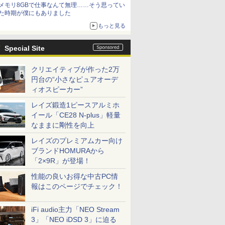
メモリ8GBで仕事なんて無理……そう思ってい
た時期が僕にもありました
もっと見る
Special Site
クリエイティブが作った2万
円台の“小さなピュアオーデ
ィオスピーカー”
レイズ鍛造1ピースアルミホ
イール「CE28 N-plus」軽量
なままに剛性を向上
レイズのプレミアムカー向け
ブランドHOMURAから
「2×9R」が登場！
性能の良いお得な中古PC情
報はこのページでチェック！
iFi audio主力「NEO Stream
3」「NEO iDSD 3」に迫る