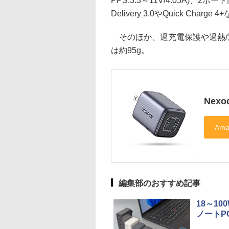
PPS:3.3～11V/4.05A)、2
Delivery 3.0やQuick Char
そのほか、過充電保護や過熱/
は約95g。
Nexo
編集部のおすすめ記事
18～1
ノートP