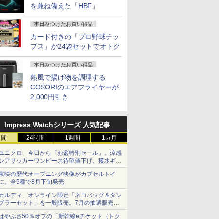
を兼ね備えた「HBF」
本日みつけたお買い得品
カード付きの「プロ野球チッ
プス」が24袋セットでオトク
本日みつけたお買い得品
熱風で揚げ物を調理する
COSORIのエアフライヤーが
2,000円引き
Impress Watchシリーズ 人気記事
時間
24時間
1週間
1カ月
ユニクロ、今日から「お盆特別セール」。涼感
シアサッカーワンピース待望値下げ、撥水ギア
ショーツは1990円に
東映の歴代オープニング映像がカプセルトイ
に。全5種で8月下旬発売
カルディ、オンライン限定「ネコバッグ＆タン
ブラーセット」を一般販売。7月の抽選販売の
当選無効分
はやぶさ50％オフの「新幹線eチケット（トク