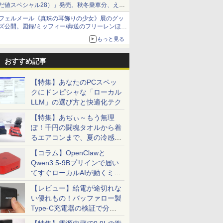
だ値スペシャル28）」発売。秋冬乗車分、えき
ねっと限定
フェルメール《真珠の耳飾りの少女》展のグッ
ズ公開。図録/ミッフィー/葬送のフリーレンほ
か、注目ブランドコラボが実現
もっと見る
おすすめ記事
【特集】あなたのPCスペッ
クにドンピシャな「ローカル
LLM」の選び方と快適化テク
【特集】あぢぃ～もう無理
ぽ！千円の闘魂タオルから着
るエアコンまで、夏の冷感グ
ッズ一挙紹介
【コラム】OpenClawと
Qwen3.5-9Bプリインで届い
てすぐローカルAIが動くミニ
PC「SER9 Pro」
【レビュー】給電が途切れな
い優れもの！バッファロー製
Type-C充電器の検証で分か
ったこと