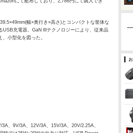
Amazonにて配布しており、2,786円にて購入でき
.5×39.5×49mm(幅×奥行き×高さ)とコンパクトな筐体な
USB充電器。GaN IIIテクノロジーにより、従来品
え、小型化を図った。
お
9V/3A、12V/3A、15V/3A、20V/2.25A、