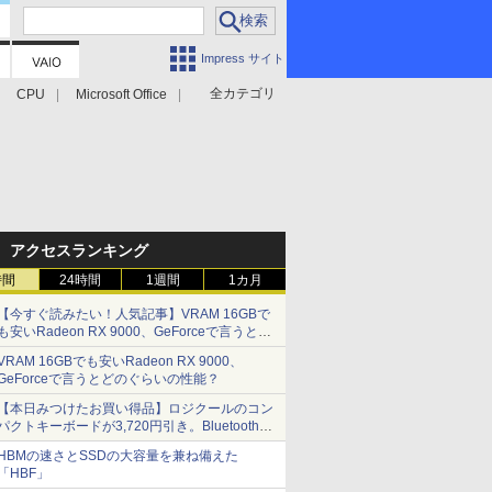
Impress サイト
全カテゴリ
CPU
Microsoft Office
アクセスランキング
時間
24時間
1週間
1カ月
【今すぐ読みたい！人気記事】VRAM 16GBで
も安いRadeon RX 9000、GeForceで言うとど
のぐらいの性能？ - PC Watch
VRAM 16GBでも安いRadeon RX 9000、
GeForceで言うとどのぐらいの性能？
【本日みつけたお買い得品】ロジクールのコン
パクトキーボードが3,720円引き。Bluetoothで3
台接続対応
HBMの速さとSSDの大容量を兼ね備えた
「HBF」