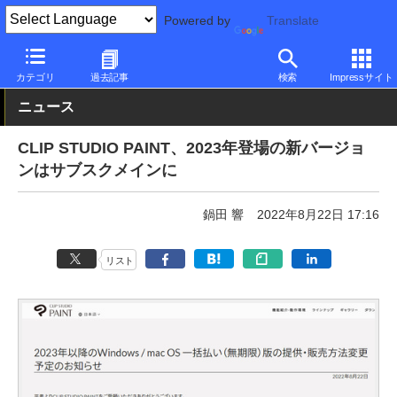
Powered by
Translate
PC Watch
ソフトウェア/アプリ
他ソフト/アプリ
その他
カテゴリ
過去記事
検索
Impressサイト
ニュース
CLIP STUDIO PAINT、2023年登場の新バージョ
ンはサブスクメインに
鍋田 響
2022年8月22日 17:16
リスト