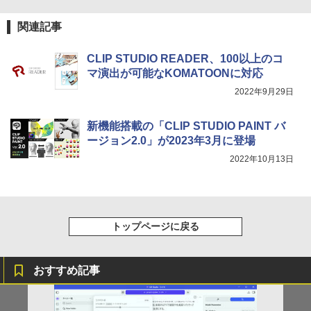
コミックスDIGITAL)
by Amazon 炭酸水 ラベルレス 500ml ×24本
強炭酸水 ペットボトル 500ミリリットル (Sm
関連記事
art Basic)
￥572
￥1,625
CLIP STUDIO READER、100以上のコ
マ演出が可能なKOMATOONに対応
スーパーの裏でヤニ吸うふたり 9巻 (デジタル
2022年9月29日
版ビッグガンガンコミックス)
【Amazon.co.jp限定】 伊藤園 磨かれて、澄
みきった日本の水 2L 8本 ラベルレス [ ケース
] [ 水 ] [ ペットボトル ] [ 箱買い ] [ ストック
￥810
新機能搭載の「CLIP STUDIO PAINT バ
] [ 水分補給 ]
ージョン2.0」が2023年3月に登場
￥998
2022年10月13日
トップページに戻る
おすすめ記事