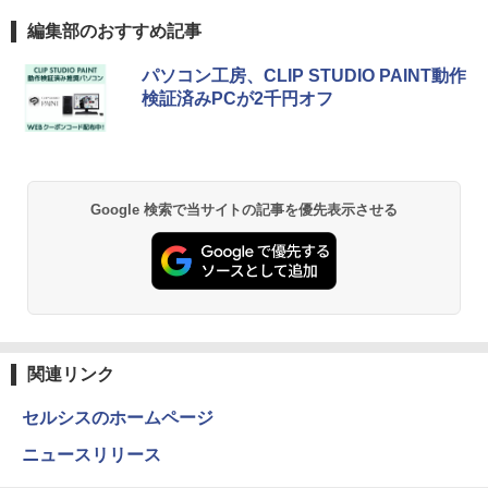
リング ANC 36時間再生
編集部のおすすめ記事
￥13,999
￥3,480
by Amazon 天然水 ラベルレス 500ml ×24本
薬屋のひとりごと 17巻 (デジタル版ビッグガ
ノートパソコン 14インチ 新品 Windows
パソコン工房、CLIP STUDIO PAINT動作
5
富士山の天然水 バナジウム含有 水 ミネラル
ンガンコミックス)
11 Pro Office搭載 日本語キーボード メ
検証済みPCが2千円オフ
ウォーター ペットボトル 静岡県産 500ミリリ
モリ 8GB SSD 128GB 256GB 512GB 1
【SALE P5倍】モバイルモニター ゲーミ
5
ットル (Smart Basic)
￥770
TB Webカメラ WiFi Bluetooth 選べる
ング 14インチ 1200P パソコン 高画質 W
カラー 14型 薄型 軽量 初心者 学習向け P
UXGA ディスプレイ PC ゲーム 1年保証
￥1,380
C ピンク シルバー 最短当日出荷
軽量 薄型 非光沢 PS5 最新iPhone VESA
内蔵スタンド 180度 カバー付 ノングレア
液晶 IPSパネル USB-C HDMI WT-140LP
異世界居酒屋「のぶ」(22) (角川コミックス・
￥29,800
Google 検索で当サイトの記事を優先表示させる
-BK
エース)
【Amazon.co.jp限定】 い・ろ・は・す 2L P
ET ラベルレス ×8本
￥14,800
￥832
￥1,112
ONE PIECE モノクロ版 115 (ジャンプコミッ
クスDIGITAL)
by Amazon 天然水ラベルレス 2L×9本
関連リンク
￥594
￥1,117
セルシスのホームページ
ニュースリリース
HUNTER×HUNTER モノクロ版 39 (ジャンプ