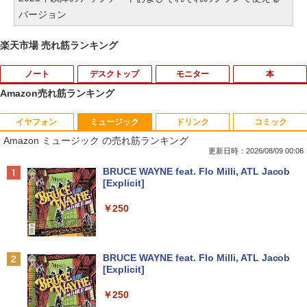
バージョン
楽天市場 売れ筋ランキング
ノート
デスクトップ
モニター
本
Amazon売れ筋ランキング
イヤフォン
ミュージック
ドリンク
コミック
■新品■Panasonic Let's note CF-SZ5 C
モバイルモニター 15.6インチ InnoView
道路橋示方書・同解説 II 鋼部材・鋼上部
1
1
1
Amazon ミュージック の売れ筋ランキング
F-SZ6 CF-SV1 CF-SV2 CF-SV7 CF-SV8
モバイルディスプレイ 自立型 1920*1080
構造編（令和7年10月） [ 公益社団法
CF-SV9 日本語キーボード
FHD ポータブルモニター IPS液晶パネル
人 日本道路協会 ]
更新日時：2026/08/09 00:06
薄型 軽量 持ち運び 壁掛けに対応 Switc
Anker Soundcore P42i (Bluetooth 6.1)【完
BRUCE WAYNE feat. Flo Milli, ATL Jacob
h/PS3/PS4/PS5/Xbox One/PC/スマホ/U
￥4,620
￥18,260
全ワイヤレスイヤホン/ウルトラノイズキャン
[Explicit]
SBType-C/標準HDMI対応【選べる種
セリング 3.5 / マルチポイント接続 / 最大40時
類】タッチ/ケース付き/4Kタイプ
間再生 / コンパクト形状/持ち運びに便利 / IP5
￥250
5 防塵防水位規格/PSE技術基準適合】パープ
￥8,980
【8/05.8/10限定！お買い物マラソン×5の
【 限定生産・特典つき 】YUZURU2027
2
2
ル
つく日｜ポイント最大49.5倍】【超美
羽生結弦カレンダー卓上版 [ 能登 直 ]
品・本体のみ・充電コード あり】2023モ
￥9,990
BRUCE WAYNE feat. Flo Milli, ATL Jacob
デル Lenovo 14型 14e Chromebook G
￥2,750
[Explicit]
en 3 (第14世代Intel N100/ メモリ4GB/ e
液晶モニター Dell Pro 22モニター E222
2
MMC64GB/ 無線LAN/フルHD1920*108
5HM 21.5型 フルHD リフレッシュレート
Anker Soundcore P31i ピンク
￥250
0/ 5G Softbank/ Webカメラ)【送料無
100Hz VESA 対応 HDMI DisplayPort VG