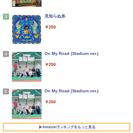
料】
A モニター 液晶 液晶モニター 液晶ディ
[新品]ブラッククローバー (1-38巻 全巻)
3
￥5,990
スプレイ デル 21.5インチ パソコンモニ
全巻セット
ター 新品
￥12,199
見知らぬ糸
￥18,788
￥12,100
￥250
Anker Soundcore Liberty 5 ディープブルー
【★最大100%ポイント】【第4世代 Cor
3
ei7】富士通 LIFEBOOK/Core i7/メモリ:
￥14,990
8GB/16GB/SSD:256GB/512GB/1TB/15.
＼本日限定500円値下げ／＼楽天1位！20
3
[9月上旬より発送予定][新品]HUNTER×H
4
6型 液晶/Wi-fi/DVD/USB 3.0/Office/中古
26年最新の超軽量超薄型／モバイルモニ
UNTER ハンター×ハンター (1-39巻 最新
パソコン/中古ノートパソコン/中古ノート
ター 15.6インチ フルHD 4K 144Hz タッ
On My Road (Stadium ver.)
刊) 全巻セット [入荷予約]
PC/Windows11
チパネル バッテリー内蔵 無線接続 12モ
デル選択 非光沢 IPSパネル Type-C HDM
￥250
￥19,096
I 軽量 薄型 リモートワーク ディスプレイ
【2026年アップグレード版】AOKIMI ワイヤ
￥24,999
持ち運び ポータブルモニター
レスイヤホン bluetooth イヤホン V12 小型
軽量 ブルートゥースHi-Fi 最大36時間再生 ぶ
るーとゅーす コードレス ENCノイズキャン
￥12,480
天は赤い河のほとり 全28巻完結セット
5
セリング 自動ペアリング Type-C充電 マイク
【★最大100%ポイント】【新生活応援・
On My Road (Stadium ver.)
4
【中古】
付き 防水 タッチ式音量調整 スポーツ/通勤/通
2026】【Office2019H&B】【DVD×テン
学/WEB会議(ホワイト)
キー】富士通 LIFEBOOK A577/第7世代
￥250
￥19,500
Core i5/メモリ:4GB/8GB/16GB/SSD:12
【楽天1位常連・超800冠獲得】黒/白 モ
4
￥1,964
8GB/256GB/512GB/1TB/Wi-fi/15.6型/Of
ニター 21.5 / 23.8 / 24.5 / 27型 240Hz/2
fice/HDMI/USB3.0/中古PC 中古ノートパ
00Hz /180Hz/165Hz/100Hz ゲーミングモ
ソコン/Windows11/Windows10
ニター 1ms応答 pcモニター パソコン モ
ニター 非光沢 スピーカー内蔵 HDR/Free
Amazonランキングをもっと見る
Xiaomi シャオミ REDMI Buds 8 Lite ワイヤ
sync/VESA cocopar HG-238
￥14,999
レスイヤホン Bluetooth 5.4 ノイズキャンセ