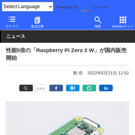
Powered by
Translate
PC Watch
市場
IoT
その他
カテゴリ
過去記事
検索
Impressサイト
ニュース
性能5倍の「Raspberry Pi Zero 2 W」が国内販売
開始
劉 尭
2022年6月21日 12:02
リスト