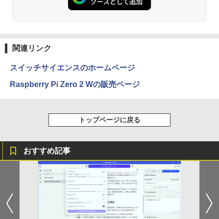
￥19,620
￥1,112
要 液晶モニター ディスプレイ
[9月上旬より発送予定][新品]ちいかわ な
3
￥16,800
んか小さくてかわいいやつ (1-8巻 最新
Anker Soundcore Liberty 5 ミッドナイトブ
On My Road (Stadium ver.)
異世界居酒屋「のぶ」(22) (角川コミックス・
刊) 全巻セット [入荷予約]
フィリップス（ディスプレイ） 221S9A/
3
ラック
エース)
by Amazon 天然水ラベルレス 2L×9本
11 [21.5型液晶ディスプレイ/1920×1080/
関連リンク
￥250
HDMI、D-Sub/スピーカー：あり/5年間
￥9,900
￥14,990
￥832
￥1,117
【中古】NEC◆デスクトップパソコン L
フル保証]
3
スイッチサイエンスのホームページ
AVIE Desk All-in-one DA370/FAW [ファ
インホワイト]//【パソコン】
￥9,880
Raspberry Pi Zero 2 Wの販売ページ
地球の歩き方 スター・ウォーズ [ 地球
4
【2026年アップグレード版】AOKIMI ワイヤ
見知らぬ糸
HUNTER×HUNTER モノクロ版 39 (ジャンプ
￥17,160
の歩き方編集室 ]
レスイヤホン bluetooth イヤホン V12 小型
コミックスDIGITAL)
【Amazon.co.jp限定】 伊藤園 磨かれて、澄
軽量 ブルートゥースHi-Fi 最大36時間再生 ぶ
みきった日本の水 2L 8本 ラベルレス [ ケース
￥250
【IPSパネル/フレームレス】 液晶モニタ
￥2,750
4
トップページに戻る
るーとゅーす コードレス ENCノイズキャン
] [ 水 ] [ ペットボトル ] [ 箱買い ] [ ストック
￥572
ー 27インチ PS5 対応 フルHD スピーカ
セリング 自動ペアリング Type-C充電 マイク
] [ 水分補給 ]
【Windows11】 【超小型】 DELL Opti
ー 内蔵 VESA 対応 リフレッシュレート 1
4
付き 防水 タッチ式音量調整 スポーツ/通勤/通
Plex 3060 Micro マイクロ MFF 第8世代
00Hz HDMI RGB JAPANNEXT JN-IPS27
学/WEB会議(ホワイト)
￥998
Core i5 8400T/1.70GHz 8GB SSD256G
1FHD 27型 JNIPS271FHD ジャパンネク
おすすめ記事
B M.2 NVMe Windows11 64bit WPSOff
スト モニター ディスプレイ 液晶 液晶デ
On My Road (Stadium ver.)
スーパーの裏でヤニ吸うふたり 9巻 (デジタル
VI/NYL #030 Kis-My-Ft2 [ VI/NYL編集部
5
￥1,964
ice 無線LAN 中古パソコン デスクトップ
ィスプレイ PS3 PS4 Switch
版ビッグガンガンコミックス)
]
パソコン PC 【中古】
by Amazon 炭酸水 ラベルレス 500ml ×24本
￥250
￥19,800
強炭酸水 ペットボトル 500ミリリットル (Sm
￥810
￥2,200
Xiaomi シャオミ REDMI Buds 8 Lite ワイヤ
￥22,500
art Basic)
レスイヤホン Bluetooth 5.4 ノイズキャンセ
リング ANC 36時間再生
￥1,625
ゲーミングモニター 24.5インチ 200Hz /
5