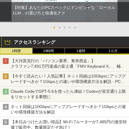
￥3,480
中古パソコン 一体型 富士通 ESPRIMO
165Hz / 144Hz モニター 1ms pcモニタ
5
【特集】あなたのPCスペックにドンピシャな「ローカル
WF1/B1 FMVWB1F1B Windows11 Cele
ー 1920*1080 FHD HDR パソコン モニタ
LLM」の選び方と快適化テク
ron 3865U 1.8GHz メモリ8GB 2TB 23.8
ー 非光沢 IPS VESA Freesync スピーカ
インチ Office付き DVD Webカメラ 無線
ー内蔵 cocopar HG-245HCW [1+1年保
LAN Bluetooth 3ヶ月保証 wd2670 中古
証]
●
●
●
●
●
￥22,800
￥22,999
アクセスランキング
1時間
24時間
1週間
1カ月
【大河原克行の「パソコン業界、東奔西走」】
クラファン7,491万円達成の富士通「FMV Keyboard X」、極限
の静音化を追求
【今すぐ読みたい！人気記事】ネット回線は10Gbpsにアップグ
レードすべきか？1Gbpsとの違いや環境構築方法を解説 - PC
Watch
Claude CodeでGPT-5.6を使ったら凍結！Codexが宣言通り上限
をリセットする事態に
ネット回線は10Gbpsにアップグレードすべきか？1Gbpsとの違
いや環境構築方法を解説
【本日みつけたお買い得品】Wi-Fi 7ルーターが7,485円の激安特
価で販売中。数量限定だぞ急げ！