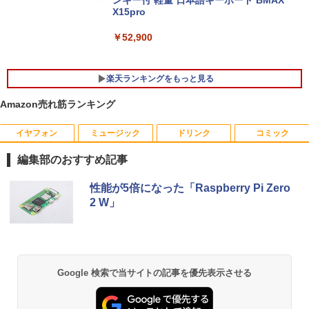
X15pro
￥52,900
楽天ランキングをもっと見る
Amazon売れ筋ランキング
イヤフォン
ミュージック
ドリンク
コミック
中古パソコン 一体型 富士通 ESPRIMO F
【エントリーで最大全額ポイント還元｜
おいしい！イラストレッスン クレパス
1
1
1
H52/S FMVF52SW Windows10 Celeron
8/11まで】 PHILIPS｜フィリップス USB
で描きました [ momo ]
編集部のおすすめ記事
1005M 1.90GHz メモリ4GB 1TB 21.5イ
-C接続 PCモニター ブラック 24E1N130
ンチ Office付き DVD Webカメラ 無線L
0A/11 [23.8型 /フルHD(1920×1080) /ワ
￥1,518
Anker Soundcore P40i オフホワイト
BRUCE WAYNE feat. Flo Milli, ATL Jacob
by Amazon 天然水 ラベルレス 500ml ×24本
薬屋のひとりごと 17巻 (デジタル版ビッグガ
AN 3ヶ月保証 wd2685 中古
イド /100Hz]
性能が5倍になった「Raspberry Pi Zero
[Explicit]
富士山の天然水 バナジウム含有 水 ミネラル
ンガンコミックス)
2 W」
ウォーター ペットボトル 静岡県産 500ミリリ
￥7,990
￥15,800
￥19,620
ットル (Smart Basic)
￥250
￥770
80代になるとたいていボケるか死ぬ。70
2
￥1,380
代は神様から与えられた特別な時間 （幻
冬舎新書） [ 林真理子 ]
【★最大100%ポイント】おまかせ 中古
Philips｜フィリップス 液晶ディスプレ
2
2
Anker Soundcore P31i ブラック
BRUCE WAYNE feat. Flo Milli, ATL Jacob
ONE PIECE モノクロ版 115 (ジャンプコミッ
Google 検索で当サイトの記事を優先表示させる
パソコン Windows XP Core i5 メモリ 4
イ(23.8型/IPS/FullHD 1920×1080/100H
[Explicit]
クスDIGITAL)
【Amazon.co.jp限定】 い・ろ・は・す 2L P
GB HDD 500GB DVDドライブ搭載 リフ
z/1ms)(ブラック) 24E1N1300A/11
￥1,034
ET ラベルレス ×8本
￥5,990
レッシュPC デスクトップ キーボード＆
￥250
￥594
マウスセット 中古 安心保証 初期設定不