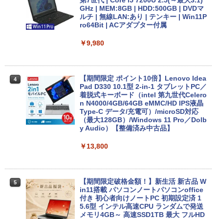
GHz | MEM:8GB | HDD:500GB | DVDマ
ルチ | 無線LAN:あり | テンキー | Win11P
ro64Bit | ACアダプター付属
￥9,980
【期間限定 ポイント10倍】Lenovo Idea
4
Pad D330 10.1型 2-in-1 タブレットPC／
着脱式キーボード（intel 第九世代Celero
n N4000/4GB/64GB eMMC/HD IPS液晶
Type-C データ/充電可）/microSD対応
（最大128GB）/Windows 11 Pro／Dolb
y Audio）【整備済み中古品】
￥13,800
【期間限定破格金額！】新生活 新古品 W
5
in11搭載 パソコンノートパソコンoffice
付き 初心者向けノートPC 初期設定済 1
5.6型 インテル高速CPU ランダムで発送
メモリ4GB～ 高速SSD1TB 最大 フルHD