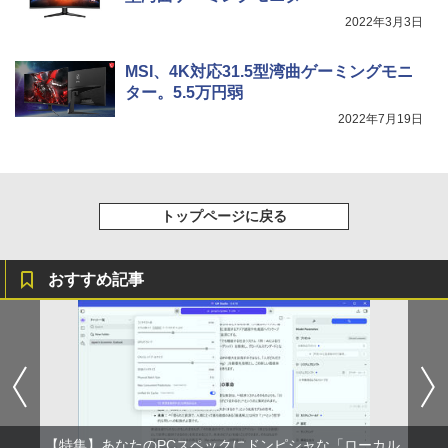
￥3,480
2022年3月3日
＼500円OFFクーポンあり！／ モバイル
5
モニター 15.6インチ 1080PフルHD ディ
MSI、4K対応31.5型湾曲ゲーミングモニ
スプレイ VESA対応 コスパ デュアルモニ
ター サブモニター ゲーミングモニター
ター。5.5万円弱
ポータブルモニター 外付けモニター リモ
2022年7月19日
ートワーク IPS mini pc ミニPC 多デバ
イス対応 ブラック
￥9,480
トップページに戻る
おすすめ記事
【特集】あなたのPCスペックにドンピシャな「ローカル