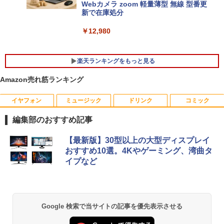
Webカメラ zoom 軽量薄型 無線 型番更
新で在庫処分
￥12,980
楽天ランキングをもっと見る
Amazon売れ筋ランキング
イヤフォン
ミュージック
ドリンク
コミック
富士通 Fujitsu 液晶モニター VL-17CST
ちいかわ なんか小さくてかわいいやつ
1
1
17インチ スクエア ホワイト LCD LEDバ
（1） （ワイドKC） [ ナガノ ]
編集部のおすすめ記事
ックライト SXGA 1280×1024 TNパネル
非光沢 ノングレア DVI VESA準拠 ディス
￥1,100
Anker Soundcore P40i オフホワイト
BRUCE WAYNE feat. Flo Milli, ATL Jacob
【Amazon.co.jp限定】 い・ろ・は・す 2L P
薬屋のひとりごと 17巻 (デジタル版ビッグガ
プレイ 【中古】
【最新版】30型以上の大型ディスプレイ
[Explicit]
ET ラベルレス ×8本
ンガンコミックス)
おすすめ10選。4Kやゲーミング、湾曲タ
￥7,990
￥2,750
イプなど
￥250
￥1,112
￥770
羽生結弦（2027年1月始まりカレンダ
2
ー）
【超特価】厳選大手メーカー 液晶モニタ
2
Anker Soundcore P31i ブラック
BRUCE WAYNE feat. Flo Milli, ATL Jacob
by Amazon 天然水 ラベルレス 500ml ×24本
異世界居酒屋「のぶ」(22) (角川コミックス・
ー シークレット 19インチワイド ノング
￥4,345
Google 検索で当サイトの記事を優先表示させる
[Explicit]
富士山の天然水 バナジウム含有 水 ミネラル
エース)
レア VGA DELL NEC 等 液晶ディスプレ
ウォーター ペットボトル 静岡県産 500ミリリ
￥5,990
イ【中古】