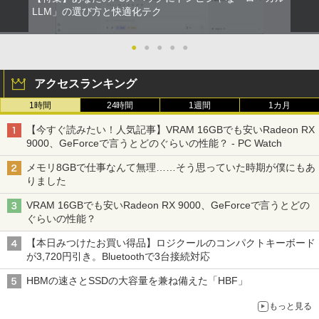
LLM」の選び方と快適化テク
●
●
●
●
●
アクセスランキング
1時間
24時間
1週間
1カ月
【今すぐ読みたい！人気記事】VRAM 16GBでも安いRadeon RX
9000、GeForceで言うとどのぐらいの性能？ - PC Watch
メモリ8GBで仕事なんて無理……そう思っていた時期が僕にもあ
りました
VRAM 16GBでも安いRadeon RX 9000、GeForceで言うとどの
ぐらいの性能？
【本日みつけたお買い得品】ロジクールのコンパクトキーボード
が3,720円引き。Bluetoothで3台接続対応
HBMの速さとSSDの大容量を兼ね備えた「HBF」
もっと見る