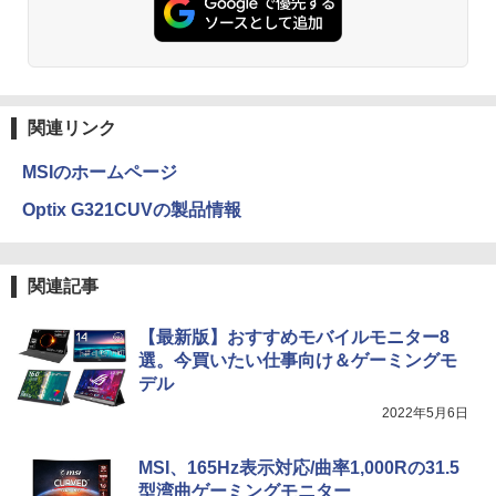
ットル (Smart Basic)
￥250
￥832
￥3,100
￥1,380
杖と剣のウィストリア（16） （講談社コ
3
ミックス） [ 大森 藤ノ ]
Anker Soundcore Liberty 5 ミッドナイトブ
見知らぬ糸
ONE PIECE モノクロ版 115 (ジャンプコミッ
ラック
クスDIGITAL)
by Amazon 天然水ラベルレス 2L×9本
￥594
モバイルモニター 15.6インチ InnoView
3
￥250
関連リンク
モバイルディスプレイ 自立型 1920*1080
￥14,990
￥594
￥1,117
FHD ポータブルモニター IPS液晶パネル
薄型 軽量 持ち運び 壁掛けに対応 Switc
MSIのホームページ
h/PS3/PS4/PS5/Xbox One/PC/スマホ/U
SBType-C/標準HDMI対応【選べる種
ちいかわ なんか小さくてかわいいやつ
Optix G321CUVの製品情報
4
類】タッチ/ケース付き/4Kタイプ
【2026年アップグレード版】AOKIMI ワイヤ
On My Road (Stadium ver.)
HUNTER×HUNTER モノクロ版 39 (ジャンプ
（2） （ワイドKC） [ ナガノ ]
レスイヤホン bluetooth イヤホン V12 小型
コミックスDIGITAL)
by Amazon 炭酸水 ラベルレス 500ml ×24本
軽量 ブルートゥースHi-Fi 最大36時間再生 ぶ
強炭酸水 ペットボトル 500ミリリットル (Sm
￥8,980
￥250
￥1,210
るーとゅーす コードレス ENCノイズキャン
art Basic)
￥572
関連記事
セリング 自動ペアリング Type-C充電 マイク
付き 防水 タッチ式音量調整 スポーツ/通勤/通
￥1,625
【最新版】おすすめモバイルモニター8
学/WEB会議(ホワイト)
アースドリームス 厳選おまかせモニター
4
選。今買いたい仕事向け＆ゲーミングモ
バムとケロのデイブック Bam and Ker
21.5型〜27型ワイド 【HDMI対応 / FULL
On My Road (Stadium ver.)
スーパーの裏でヤニ吸うふたり 9巻 (デジタル
5
￥1,964
o Day Book [ 島田ゆか ]
HD解像度】 大手メーカー液晶 (Dell/HP/
版ビッグガンガンコミックス)
デル
コカ・コーラ やかんの麦茶 from 爽健美茶 ラ
NEC等) テレワーク デュアルモニター S
ベルレス 650mlPET×24本
￥250
2022年5月6日
witch PS4 PS5対応 【整備済み中古品】
￥4,950
￥810
Xiaomi シャオミ REDMI Buds 8 Lite ワイヤ
￥2,009
レスイヤホン Bluetooth 5.4 ノイズキャンセ
￥6,470
MSI、165Hz表示対応/曲率1,000Rの31.5
リング ANC 36時間再生
型湾曲ゲーミングモニター