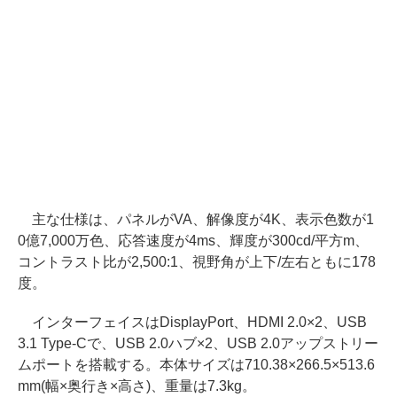
主な仕様は、パネルがVA、解像度が4K、表示色数が1
0億7,000万色、応答速度が4ms、輝度が300cd/平方m、
コントラスト比が2,500:1、視野角が上下/左右ともに178
度。
インターフェイスはDisplayPort、HDMI 2.0×2、USB
3.1 Type-Cで、USB 2.0ハブ×2、USB 2.0アップストリー
ムポートを搭載する。本体サイズは710.38×266.5×513.6
mm(幅×奥行き×高さ)、重量は7.3kg。