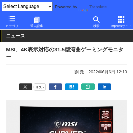
Powered by
Translate
PC Watch
半導体/周辺機器
モニター
MSI
カテゴリ
過去記事
検索
Impressサイト
ニュース
MSI、4K表示対応の31.5型湾曲ゲーミングモニタ
ー
劉 尭
2022年6月6日 12:10
リスト