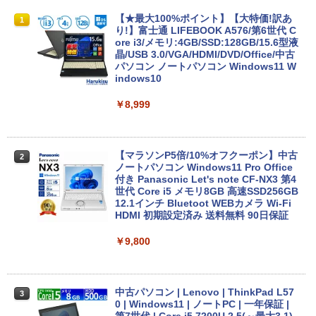
【★最大100%ポイント】【大特価!訳あ
1
り!】富士通 LIFEBOOK A576/第6世代 C
ore i3/メモリ:4GB/SSD:128GB/15.6型液
晶/USB 3.0/VGA/HDMI/DVD/Office/中古
パソコン ノートパソコン Windows11 W
indows10
￥8,999
【マラソンP5倍/10%オフクーポン】中古
2
ノートパソコン Windows11 Pro Office
付き Panasonic Let's note CF-NX3 第4
世代 Core i5 メモリ8GB 高速SSD256GB
12.1インチ Bluetoot WEBカメラ Wi-Fi
HDMI 初期設定済み 送料無料 90日保証
￥9,800
中古パソコン | Lenovo | ThinkPad L57
3
0 | Windows11 | ノートPC | 一年保証 |
第7世代 | Core i5 7200U 2.5(～最大3.1)