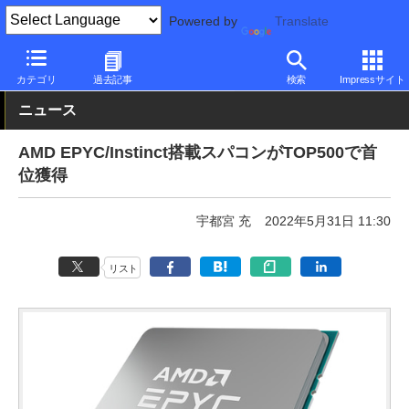
Powered by
Translate
PC Watch
市場
スパコン
AMD
カテゴリ
過去記事
検索
Impressサイト
ニュース
AMD EPYC/Instinct搭載スパコンがTOP500で首
位獲得
宇都宮 充
2022年5月31日 11:30
リスト