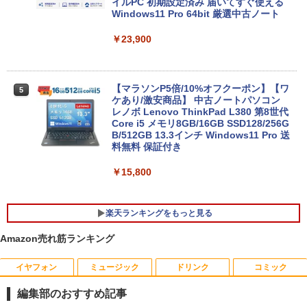
イルPC 初期設定済み 届いてすぐ使える
Windows11 Pro 64bit 厳選中古ノート
￥23,900
【マラソンP5倍/10%オフクーポン】【ワ
5
ケあり/激安商品】 中古ノートパソコン
レノボ Lenovo ThinkPad L380 第8世代
Core i5 メモリ8GB/16GB SSD128/256G
B/512GB 13.3インチ Windows11 Pro 送
料無料 保証付き
￥15,800
楽天ランキングをもっと見る
Amazon売れ筋ランキング
イヤフォン
ミュージック
ドリンク
コミック
【中古】 自作機 Z170 PRO GAMING Co
【送料無料】TF: 富士通 23.8型液晶ディ
漫画 いしぶみ 原爆が落ちてくると
1
1
1
re i7 6700K タワー型 USB3.0 HDMI ジャ
スプレイ DY24-9T / B24-9 TS/ FullHD
き、ぼくらは空を見ていた （一般書 51
編集部のおすすめ記事
ンクPC [96640]
1920x1080/ D-sub,DVI,Displayport フ
1） [ 広島テレビ放送編『いしぶみ』 ]