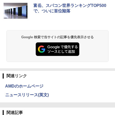
ルHD(1920×1080) 中古ディスプレイ 中
Anker Soundcore P40i オフホワイト
BRUCE WAYNE feat. Flo Milli, ATL Jacob
by Amazon 天然水 ラベルレス 500ml ×24本
薬屋のひとりごと 17巻 (デジタル版ビッグガ
古モニター /24型 ワイド 液晶モニター
富岳、スパコン世界ランキングTOP500
￥9,310
￥1,650
[Explicit]
富士山の天然水 バナジウム含有 水 ミネラル
ンガンコミックス)
【3ケ月保証】
で、ついに首位陥落
ウォーター ペットボトル 静岡県産 500ミリリ
￥5,990
ットル (Smart Basic)
￥250
￥770
￥6,480
【正規永久版Office付き】【12GB+256
ちいかわ タロット 22枚のオリジナル
2
2
￥1,380
GB】【楽天1位連続受賞】NIPOGI mini
カード付き [ ナガノ ]
pc Intel N5030動作より安定 4C/4T 最大
Anker Soundcore P31i ブラック
BRUCE WAYNE feat. Flo Milli, ATL Jacob
異世界居酒屋「のぶ」(22) (角川コミックス・
Google 検索で当サイトの記事を優先表示させる
3.1GHz Win11 Pro SSD ミニパソコン U
モニター 27インチ 100Hz FHD VAパネル
￥1,650
2
[Explicit]
エース)
【Amazon.co.jp限定】 い・ろ・は・す 2L P
SB3.2×4 3画面 4K 高速2.4G/5GWi-Fi B
スピーカー搭載 ブルーライト軽減 ノング
ET ラベルレス ×8本
￥4,990
T4.2 ミニPC ミニパソコン minipc
レアタイプ 壁掛け対応 省スペース 角度
￥250
￥832
調整 高視野角 178° Adaptive-Sync対応
￥1,001
MAXZEN MJM27CH02-F100
￥39,980
条解刑事訴訟法 第5版増補版 (条解シリー
3
￥13,980
ズ)
Anker Soundcore Liberty 5 ミッドナイトブ
On My Road (Stadium ver.)
HUNTER×HUNTER モノクロ版 39 (ジャンプ
ラック
コミックスDIGITAL)
by Amazon 天然水ラベルレス 2L×9本
[VETESA正規販売店]一体型デスクトッ
￥22,642
3
関連リンク
￥250
プパソコン 新品 22型 Windows11 Offic
￥14,990
￥572
￥1,117
e搭載 第2世代 Core i5 メモリ8GB SSD2
【公式限定2年保証】 モニター 23インチ
3
AMDのホームページ
56GB キーボードとマウス付属
フルhd 高画質 100Hz VA ノングレア 非
光沢 スピーカー内蔵 3年保証 ディスプレ
ニュースリリース(英文)
イ パソコンモニター PCモニター フルハ
￥39,999
J32 地球の歩き方 川崎市 （地球の歩
4
イビジョン 21インチ 液晶モニター アイ
【2026年アップグレード版】AOKIMI ワイヤ
BUGS LIFE
スーパーの裏でヤニ吸うふたり 9巻 (デジタル
き方J） [ 地球の歩き方編集室 ]
リスオーヤマ DT-JF * 安心延長保証対象
レスイヤホン bluetooth イヤホン V12 小型
版ビッグガンガンコミックス)
コカ・コーラ やかんの麦茶 from 爽健美茶 ラ
軽量 ブルートゥースHi-Fi 最大36時間再生 ぶ
ベルレス 650mlPET×24本
￥250
￥2,310
関連記事
るーとゅーす コードレス ENCノイズキャン
￥14,500
￥810