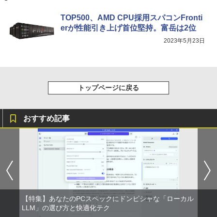
中古パソコン 中古 デスクトップパソコン
4
セリング 自動ペアリング Type-C充電 マイク
￥1,653
Office付き 液晶セット 高解像度 初期設
付き 防水 タッチ式音量調整 スポーツ/通勤/通
定済み 見やすい 人気商品 Windows11 P
TOP500、AMD CPU採用スパコンFronti
学/WEB会議(ホワイト)
ro DELL OptiPlex 7060 Core i5 16GB 2
erが性能引き上げ首位堅持。富岳は2位
2インチ 中古 パソコン デスクトップパソ
【BenQ公式店】BenQ ベンキュー GW2
On My Road (Stadium ver.)
ONE PIECE モノクロ版 115 (ジャンプコミッ
パックンの森のお金塾こども投資セット
4
5
￥1,964
2023年5月23日
コン
791 27インチ アイケアモニター Full HD/
クスDIGITAL)
[ パトリック・ハーラン ]
by Amazon 炭酸水 ラベルレス 500ml ×24本
IPS/HDMI/DP/ブルーライト軽減プラス/
強炭酸水 ペットボトル 500ミリリットル (Sm
￥250
フリッカーフリー/ティルト機能/27型 PC
art Basic)
￥50,999
￥594
￥3,300
モニター
Xiaomi シャオミ REDMI Buds 8 Lite ワイヤ
レスイヤホン Bluetooth 5.4 ノイズキャンセ
￥1,625
リング ANC 36時間再生
￥16,621
トップページに戻る
ミニPC 中古デスクトップ DELL Optiple
5
￥2,980
x 5060 micro Windows11 Pro Core i5 8
500T メモリ 4GB SSD 128GB 本体 / 3ヶ
おすすめ記事
月保証 中古パソコン 中古PC 中古デスク
Yoothi 互換品 液晶 16.0インチ LGエレ
5
トップパソコン 初期設定済み office付き
クトロニクス LG gram 16Z90Q 16Z90Q
(7765)
-KA76J1 16Z90Q-KA79J 16Z90Q-KA78
J 16Z90Q-KA78J1 16Z90Q-AA79J1 対
応 40ピン 60Hz WQXGA 2560x1600 IPS
￥17,480
LED LCD 液晶ディスプレイ 修理交換用
液晶パネル
￥16,700
【特集】あなたのPCスペックにドンピシャな「ローカル
LLM」の選び方と快適化テク