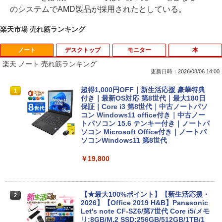
のシステムでAMD製品が採用されたとしている。
楽天市場 売れ筋ランキング
ノート
デスクトップ
モニター
本
楽天 ノート 売れ筋ランキング
更新日時：2026/08/06 14:00
超得1,000円OFF｜新生活応援 豪華特典
1
付き｜最新OS対応 第8世代｜最大180日
保証｜Core i3 第8世代｜中古ノートパソ
コン Windows11 office付き｜中古ノー
トパソコン 15.6 テンキー付き｜ノートパ
ソコン Microsoft Office付き｜ノートパ
ソコンWindows11 第8世代
￥19,800
【★最大100%ポイント】【新生活応援・
2
2026】【Office 2019 H&B】Panasonic
Let's note CF-SZ6/第7世代 Core i5/メモ
リ:8GB/M.2 SSD:256GB/512GB/1TB/1