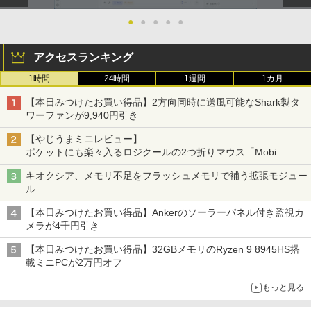
●
●
●
●
●
アクセスランキング
1時間
24時間
1週間
1カ月
【本日みつけたお買い得品】2方向同時に送風可能なShark製タ
ワーファンが9,940円引き
【やじうまミニレビュー】
ポケットにも楽々入るロジクールの2つ折りマウス「Mobi
Fold」。その気になるギミックとは？
キオクシア、メモリ不足をフラッシュメモリで補う拡張モジュー
ル
【本日みつけたお買い得品】Ankerのソーラーパネル付き監視カ
メラが4千円引き
【本日みつけたお買い得品】32GBメモリのRyzen 9 8945HS搭
載ミニPCが2万円オフ
もっと見る