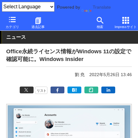
Powered by
Translate
PC Watch
ソフトウェア/アプリ
Windows
新機能
カテゴリ
過去記事
検索
Impressサイト
ニュース
Office永続ライセンス情報がWindows 11の設定で
確認可能に。Windows Insider
劉 尭
2022年5月26日 13:46
リスト