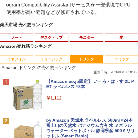
ogram Compatibility Assistantサービスが一部環境でCPU
使用率が高い問題などが修正されている。
楽天市場 売れ筋ランキング
ノート
デスクトップ
モニター
本
Amazon売れ筋ランキング
イヤフォン
ミュージック
ドリンク
コミック
【中古】Panasonic Let's note SV8 CF-
中古パソコン | Dell | OptiPlex 3040 SFF
【マラソンセール期間中ポイント5倍】中
逆転バリバリバース 1 金のバリバコイン
1
1
1
1
Amazon ドリンク の売れ筋ランキング
SV8TDLVS【i5-8365U 8G 256G(SSD)
| Windows11 | デスクトップ | 一年保証 |
古モニター 23.8インチ ワイド ノングレ
2枚つき特装版 （コロコロコミックス） [
WiFi 12LCD(1920x1200)】【ECセンタ
第6世代 | Core i5 6500 3.2(～最大3.6)G
ア フルHD PHILIPS 243V7Q ブラック V
掛丸 翔 ]
更新日時：2026/08/07 18:06
ー】保証期間1ヶ月【ランクC】
Hz | MEM:8GB | HDD:500GB | DVDマル
GA DVI HDMI スピーカー搭載 動作確認
Anker Soundcore P40i ブラック
BRUCE WAYNE feat. Flo Milli, ATL Jacob
【Amazon.co.jp限定】 い・ろ・は・す 2L P
チ | Win11Pro64Bit
済み 送料無料 30日保証
￥1,760
[Explicit]
ET ラベルレス ×8本
￥22,980
￥7,990
￥9,980
￥6,980
￥250
￥1,112
SAKAMOTO DAYS 28 【電子書籍】[ 鈴
2
【マラソンP5倍/10%オフクーポン】中古
木祐斗 ]
2
ノートパソコン Lenovo ThinkPad L570
貴重 英語/中国語/日本語版 WINDOWS X
アースドリームス 厳選おまかせモニター
2
2
Anker Soundcore P31i ブラック
BRUCE WAYNE feat. Flo Milli, ATL Jacob
by Amazon 天然水 ラベルレス 500ml ×24本
第6世代Core i5 メモリ16GB SSD256GB
P SP3 / WIN7 /WIN10 インストール（購
21.5型〜27型ワイド 【HDMI対応 / FULL
￥572
[Explicit]
富士山の天然水 バナジウム含有 水 ミネラル
カメラ DVD Bluetooth 15.6インチWind
入時選択） シルアル RS232C 省スペー
HD解像度】 大手メーカー液晶 (Dell/HP/
ウォーター ペットボトル 静岡県産 500ミリリ
￥5,990
ows11 Pro 送料無料 保証付き
ス デスクトップパソコン Core I3 OR I
NEC等) テレワーク デュアルモニター S
ットル (Smart Basic)
￥250
5 3.1Gヘルツ以上 2Gメモリー DELL 7
witch PS4 PS5対応 【整備済み中古品】