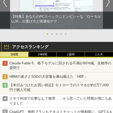
【特集】あなたのPCスペックにドンピシャな「ローカル
LLM」の選び方と快適化テク
●
●
●
●
●
アクセスランキング
1時間
24時間
1週間
1カ月
Claude Fable 5、格下モデルに回される不満が85%減。生物学の
質問で
HBMの速さとSSDの大容量を兼ね備えた「HBF」
【本日みつけたお買い得品】モトローラのスマホが約1万7,000
円で購入可能
メモリ8GBで仕事なんて無理……そう思っていた時期が僕にもあ
りました
ChatGPT、無料プランもテキストチャットが無制限に。GPT-5.6