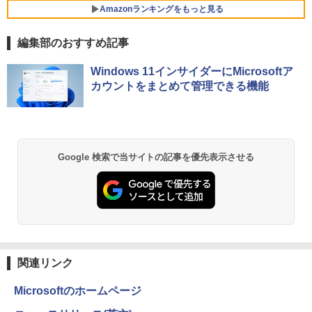
￥29,800
￥8,980
￥3,480
Amazonランキングをもっと見る
DELL OptiPlex 3060 Micro【Core i5-84
5
00T/8GB(DDR4)/500GB/Win11-64bit】
編集部のおすすめ記事
中古/送料無料 ※沖縄、離島を除く
レビュー投稿 5年保証｜MS Office 2024
【期間限定10%OFFクーポン 8/12 10時
5
5
薬屋のひとりごと 17巻 (デジタル版ビッグガ
H&B 搭載｜中古ノートパソコン Windo
まで】 ゲーミングモニター 24.5インチ F
￥16,800
Windows 11インサイダーにMicrosoftア
ンガンコミックス)
ws11 Office付｜テンキー DVD 搭載｜C
HD 240Hz 1ms Fast IPSパネル HDMI2.0
カウントをまとめて管理できる機能
ore i5 第7世代 メモリ 8GB SSD 256GB
×1 DP1.4×1 Adaptive Sync対応 フリッ
￥770
｜店長厳選 Lenovo ThinkPad 15.6型 Bl
カーフリー ブルーライトカット モニター
uetooth Wi-Fi 無線｜中古 パソコン 中古
ディスプレイ MAXZEN MGM25IC04-F2
PC Word Excel
40
￥29,800
￥12,980
異世界居酒屋「のぶ」(22) (角川コミックス・
Google 検索で当サイトの記事を優先表示させる
エース)
￥832
ONE PIECE モノクロ版 115 (ジャンプコミッ
クスDIGITAL)
関連リンク
￥594
Microsoftのホームページ