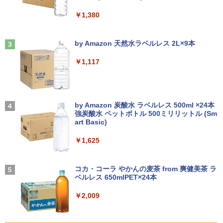
90/7010 250Gハード DVD 【中古】
￥26,800
￥1,380
￥6,470
薬屋のひとりごと 17巻 【電子書籍】[ 日
3
￥17,600
向夏 ]
Anker Soundcore Liberty 5 ミッドナイトブ
On My Road (Stadium ver.)
ラック
by Amazon 天然水ラベルレス 2L×9本
【1500円OFFクーポン】【訳アリ】【W
￥770
3
￥250
EBカメラ＋フルHD】ノートパソコン 中
中古 モニター 23インチ iiyama XU2390
3
￥14,990
￥1,117
古パソコン 13.3インチ SSD256GB メモ
【★最大100%ポイント】HP ProDesk 6
HS-B3 スリムベゼル AH-IPSパネル 解像
3
リ8GB Core i5-1135G7 第11世代 Micro
00 G2 SFF/第6世代 Core i7/メモリ:4GB/
度1920x1080 応答速度5ms コントラス
soft Office付き Windows11 東芝 dyna
8GB/16GB/SSD:128GB/256GB/512GB/
ト比1000:1 入力端子 DVI D-Sub HDMI
book G83 中古 PC パソコン ノートPC S
1TB/DVD/DP/VGA/Wifi/2画面出力/Offic
中古ディスプレイ PCモニター PCディス
＼話題の編み図が大集合！／【★作品
4
SD1TB メモリ16GB 軽量 薄型 ダイナブ
e/中古 デスクトップ デスクトップPC/Wi
プレイ 液晶ディスプレイ 液晶モニター r
【2026年アップグレード版】AOKIMI ワイヤ
On My Road (Stadium ver.)
集】アイアムオリーブ増刊号 NO.1 ハマ
ック
ndows11
ankC
レスイヤホン bluetooth イヤホン V12 小型
by Amazon 炭酸水 ラベルレス 500ml ×24本
ナカ
軽量 ブルートゥースHi-Fi 最大36時間再生 ぶ
強炭酸水 ペットボトル 500ミリリットル (Sm
￥250
るーとゅーす コードレス ENCノイズキャン
art Basic)
￥29,800
￥22,800
￥8,550
￥950
セリング 自動ペアリング Type-C充電 マイク
付き 防水 タッチ式音量調整 スポーツ/通勤/通
￥1,625
学/WEB会議(ホワイト)
ノートパソコン 新品 Office付き 初心者
□■※ 【USB端子多数搭載!】 HP デスク
モバイルモニター 15.6インチ InnoView
BUGS LIFE
魔女と傭兵（9） 【電子書籍】[ 宮木真人
4
4
4
5
￥1,964
向け 初期設定済 Win11 Pro 日本語キー
トップPC ProDesk 600 G6 SFF Corei5-
モバイルディスプレイ 自立型 1920*1080
]
コカ・コーラ やかんの麦茶 from 爽健美茶 ラ
ボード テレワーク応援 Celeron N3350
10500/メモリ8GB/SSD256GB/DVDマル
FHD ポータブルモニター IPS液晶パネル
ベルレス 650mlPET×24本
￥250
メモリー:8GB 高速SSD:512GB最大 lapt
チ/Win11 動作確認 【中古】送料無料
薄型 軽量 持ち運び 壁掛けに対応 Switc
￥792
op 14型液晶 Webカメラ USB 3.0 miniH
h/PS3/PS4/PS5/Xbox One/PC/スマホ/U
Xiaomi シャオミ REDMI Buds 8 Lite ワイヤ
￥2,009
DMI 無線機能 Bluetooth 超軽量大容量バ
SBType-C/標準HDMI対応【選べる種
レスイヤホン Bluetooth 5.4 ノイズキャンセ
￥30,000
ッテリー ノートPC在宅勤務14Q8H
類】タッチ/ケース付き/4Kタイプ
リング ANC 36時間再生