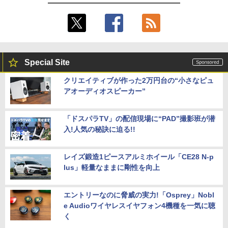
Special Site
クリエイティブが作った2万円台の“小さなピュ
アオーディオスピーカー”
「ドスパラTV」の配信現場に“PAD”撮影班が潜
入!人気の秘訣に迫る!!
レイズ鍛造1ピースアルミホイール「CE28 N-p
lus」軽量なままに剛性を向上
エントリーなのに脅威の実力!「Osprey」Nobl
e Audioワイヤレスイヤフォン4機種を一気に聴
く