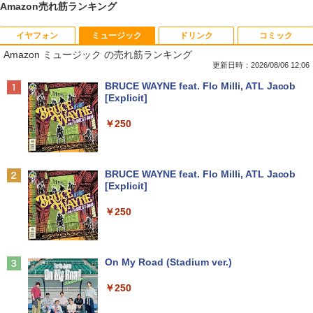
Amazon売れ筋ランキング
イヤフォン
ミュージック
ドリンク
コミック
中古 ノートパソコン Windows11搭載 Of
HP(Inc.) M9L89A
HP ProDisplay 21.5インチワイドIPS モ
日本人に適した審美修復治療の理論と実
1
1
1
1
Amazon ミュージック の売れ筋ランキング
fice付き NEC VKT16M7 第8世代 Core i5
ニター P224/フルHD（1920x1080）/HD
際 [ 貞光謙一郎 ]
14型 メモリ8GB SSD256GB 初期設定済
MI、VGA、DisplayPort/VESA規格/スリ
更新日時：2026/08/06 12:06
￥9,730
み 薄型 軽量 WEBカメラ 整備済み品 ノ
ムベゼル/フリッカーフリー/ブルーライト
￥17,600
Anker Soundcore P40i オフホワイト
BRUCE WAYNE feat. Flo Milli, ATL Jacob
ートPC
軽減/HDMI搭載モニター/Switch PS対応
[Explicit]
(再生中古品)
￥5,990
￥26,800
中古パソコン | Dell | OptiPlex 3040 SFF
2
￥250
￥8,888
| Windows11 | デスクトップ | 一年保証 |
ゆるキャン△ 19 （まんがタイムKRコ
第6世代 | Core i5 6500 3.2(～最大3.6)G
2
ミックス フォワードコミックス） [ あf
Hz | MEM:8GB | HDD:500GB | DVD-RO
ろ ]
【1500円OFFクーポン】【テンキー&DV
M | Win11Pro64Bit | VGAなしモデル
2
Anker Soundcore P31i ブラック
BRUCE WAYNE feat. Flo Milli, ATL Jacob
Dドライブ】中古ノートパソコン 中古パ
モニター 21.5型 液晶ディスプレイ ベゼ
2
[Explicit]
ソコン 15.6インチ SSD128GB メモリ8G
ル ディスプレイ 液晶モニター PCモニタ
￥913
￥9,980
￥4,990
B Core i5 第7世代 Microsoft Office付き
ー 壁掛け フリッカーレス FreeSync 21.
￥250
Windows11 富士通 Lifebook A747 ノー
5インチ 角度調節 FullHD ブルーライト
トパソコン 中古 PC パソコン 中古ノート
カット VAパネル VESAフル FHDノング
PC SSD1TB メモリ16GB
レア MAXZEN JM22CH02
九条の大罪（17） 【電子書籍】[ 真鍋昌
【今だけ】全品ポイント10倍 お買い物マ
3
3
平 ]
ラソン★8/4～8/11★中古パソコン デス
Anker Soundcore Liberty 5 ミッドナイトブ
On My Road (Stadium ver.)
￥17,800
￥9,480
クトップPC FUJITSU ESPRIMO Q558/B
ラック
Core i5 9500T メモリ8GB 中古SSD 2.5
￥759
￥250
インチ256GB Windows11 Pro 64bit
￥14,990
【送料無料】【1年保証】