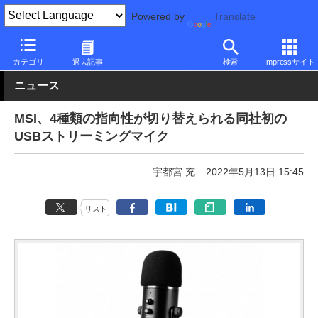
Powered by
Translate
PC Watch
半導体/周辺機器
その他
カテゴリ
過去記事
検索
Impressサイト
ニュース
MSI、4種類の指向性が切り替えられる同社初の
USBストリーミングマイク
宇都宮 充
2022年5月13日 15:45
リスト