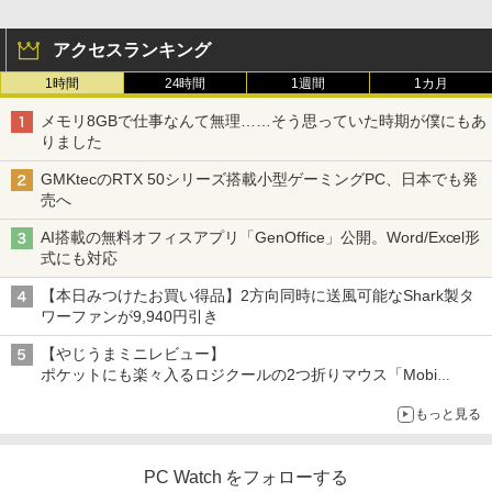
アクセスランキング
1時間
24時間
1週間
1カ月
メモリ8GBで仕事なんて無理……そう思っていた時期が僕にもあ
りました
GMKtecのRTX 50シリーズ搭載小型ゲーミングPC、日本でも発
売へ
AI搭載の無料オフィスアプリ「GenOffice」公開。Word/Excel形
式にも対応
【本日みつけたお買い得品】2方向同時に送風可能なShark製タ
ワーファンが9,940円引き
【やじうまミニレビュー】
ポケットにも楽々入るロジクールの2つ折りマウス「Mobi
Fold」。その気になるギミックとは？
もっと見る
PC Watch をフォローする