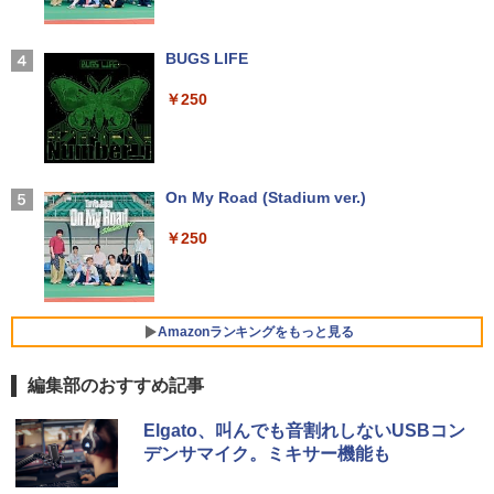
最大180日保証｜第10世代｜中古ノート
Yoothi 互換品 液晶 14.0インチ NT140F
3
3
パソコン Windows11 office付き｜Core
HM-N43 NT140FHM-N44 NT140FHM-N
￥22,800
i3 第10世代｜メモリ8GB SSD256GB｜1
45 交換用 FullHD 1920x1080 IPS LED L
ちいかわ なんか小さくてかわいいやつ
4
5.6インチ｜メーカー選択可能｜整備済み
CD 液晶ディスプレイ 修理交換用液晶パ
【2026年アップグレード版】AOKIMI ワイヤ
BUGS LIFE
（4） （ワイドKC） [ ナガノ ]
中古パソコン｜Microsoft office 2019搭
ネル
レスイヤホン bluetooth イヤホン V12 小型
載｜ノートパソコン｜中古パソコン｜パ
軽量 ブルートゥースHi-Fi 最大36時間再生 ぶ
￥250
￥1,210
HP ProDesk 400 G7 SFF Core i3-10100
4
ソコン｜中古ノートPC｜ノートPC
るーとゅーす コードレス ENCノイズキャン
￥9,800
/ DDR4メモリ8GB / SSD256GBWin11Pr
セリング 自動ペアリング Type-C充電 マイク
o 64bit 搭載 【中古】 デスクトップパソ
付き 防水 タッチ式音量調整 スポーツ/通勤/通
￥29,800
コン
学/WEB会議(ホワイト)
【楽天1位!1,600円OFFクーポン 8/4 20:
On My Road (Stadium ver.)
うごく！あそべる！ 超かんたん工作
￥28,800
4
5
￥1,964
00-8/11 01:59】Xiaomi Monitor A24i 20
（全6巻） （0） [ ヒダ オサム ]
【新品】【楽天1位！】ノートパソコン
26 ディスプレイ 1080P 23.8インチ 144
4
￥250
新品第13世代CPU搭載ノートPC Office
Hzリフレッシュレート sRGB99% 1670
￥19,140
付きノートパソコン 初心者向け Window
万色 300nits ΔE＜1 低ブルーライト 大
Xiaomi シャオミ REDMI Buds 8 Lite ワイヤ
中古美品 フルHD 23.8インチ液晶一体型
5
s11 初期設定済 Webカメラ zoom 日本語
画面 TÜV認証 目にやさしい 調整可能な
レスイヤホン Bluetooth 5.4 ノイズキャンセ
Fujitsu ESPRIMO K558/B (FMVK1000
キーボード 14.1型 Intel Celeron メモリ
スタンド VESA
リング ANC 36時間再生
1) / Windows11/ 超高性能 第9世代Core
8GB SSD1TB(最大) 大容量バッテリービ
Amazonランキングをもっと見る
i5-9500T/ 8GB/ 爆速256GB-SSD/ Office
ジネス 大学生 プレゼント 学生向け
￥12,580
￥2,980
付き/ Win11【デスクトップ 中古パソコ
ン 中古PC】税込送料無料 あす楽対応 即
編集部のおすすめ記事
￥29,800
日発送（Windows10も対応可能/ Win1
0）
by Amazon 天然水 ラベルレス 500ml ×24本
薬屋のひとりごと 17巻 (デジタル版ビッグガ
モニター 21.5インチ/23.8インチ/27イン
Elgato、叫んでも音割れしないUSBコン
5
富士山の天然水 バナジウム含有 水 ミネラル
ンガンコミックス)
チ フルhd 高画質 100Hz VA ノングレア
￥29,990
デンサマイク。ミキサー機能も
ウォーター ペットボトル 静岡県産 500ミリリ
【楽天1位常連】【新品】 2026年最新モ
非光沢 スピーカー内蔵 3年保証 ディスプ
5
ットル (Smart Basic)
￥770
デル ノートパソコン パソコン JIS 日本
レイ パソコンモニター PCモニター フル