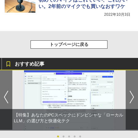
クスDIGITAL)
by Amazon 炭酸水 ラベルレス 500ml ×24本
い。2年前のマイクでも買いなおすワケ
強炭酸水 ペットボトル 500ミリリットル (Sm
art Basic)
￥594
2022年10月3日
￥1,625
トップページに戻る
おすすめ記事
【特集】あなたのPCスペックにドンピシャな「ローカル
LLM」の選び方と快適化テク
●
●
●
●
●