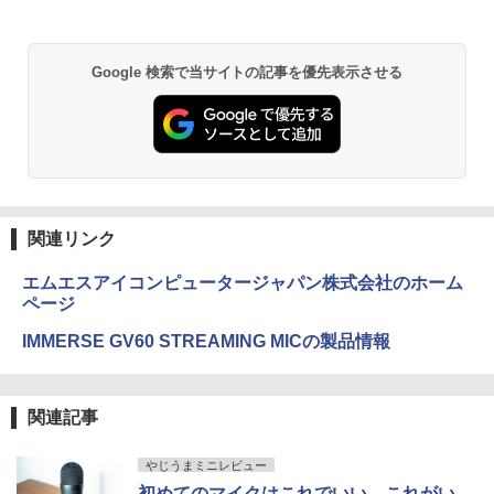
語キーボード 第14世代CPU搭載 Windo
ハイビジョン 21インチ 液晶モニター ア
￥1,380
ws11 第13世代CPU搭載 14.1/15.6インチ
イリスオーヤマ DT-JF *
ワイド液晶 フルHD cpu N95/N5095/N34
50 メモリ 8GB 12GB 16GB 32GB SSD
異世界居酒屋「のぶ」(22) (角川コミックス・
￥11,980
Google 検索で当サイトの記事を優先表示させる
128GB 256GB 512GB 1TB USB3.0 初期
エース)
【Amazon.co.jp限定】 い・ろ・は・す 2L P
設定済
ET ラベルレス ×8本
￥832
￥33,680
￥1,001
HUNTER×HUNTER モノクロ版 39 (ジャンプ
コミックスDIGITAL)
by Amazon 天然水ラベルレス 2L×9本
関連リンク
￥572
￥1,117
エムエスアイコンピュータージャパン株式会社のホーム
ページ
IMMERSE GV60 STREAMING MICの製品情報
スーパーの裏でヤニ吸うふたり 9巻 (デジタル
版ビッグガンガンコミックス)
コカ・コーラ やかんの麦茶 from 爽健美茶 ラ
ベルレス 650mlPET×24本
￥810
関連記事
￥1,653
やじうまミニレビュー
ONE PIECE モノクロ版 115 (ジャンプコミッ
初めてのマイクはこれでいい、これがい