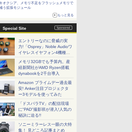
キオクシア、メモリ不足をフラッシュメモリで
補う拡張モジュール
もっと見る
Special Site
エントリーなのに脅威の実
力!「Osprey」Noble Audioワ
イヤレスイヤフォン4機種を
一気に聴く
メモリ32GBでも予算内。産
経新聞社がAMD Ryzen搭載
dynabookを2千台導入
Amazon プライムデー過去最
安! Anker注目プロジェクタ
ー3モデルを使ってみた
「ドスパラTV」の配信現場
に“PAD”撮影班が潜入!人気の
秘訣に迫る!!
ソニーミラーレス一眼の大特
集！ 見どころ記事まとめ