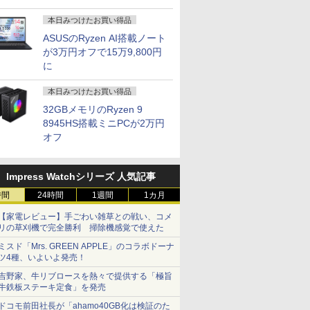
本日みつけたお買い得品
ASUSのRyzen AI搭載ノート
が3万円オフで15万9,800円
に
本日みつけたお買い得品
32GBメモリのRyzen 9
8945HS搭載ミニPCが2万円
オフ
Impress Watchシリーズ 人気記事
時間
24時間
1週間
1カ月
【家電レビュー】手ごわい雑草との戦い、コメ
リの草刈機で完全勝利 掃除機感覚で使えた
ミスド「Mrs. GREEN APPLE」のコラボドーナ
ツ4種、いよいよ発売！
吉野家、牛リブロースを熱々で提供する「極旨
牛鉄板ステーキ定食」を発売
ドコモ前田社長が「ahamo40GB化は検証のた