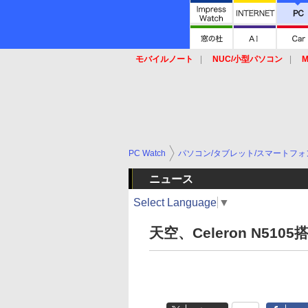
モバイルノート
NUC/小型パソコン
M
SSD
キーボード
マウス
PC Watch
パソコン/タブレット/スマートフォ
ニュース
Select Language
▼
天空、Celeron N5