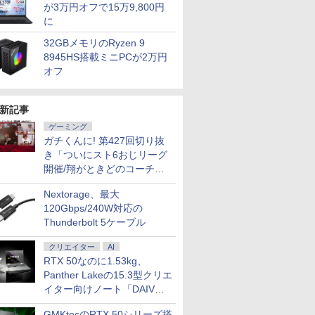
が3万円オフで15万9,800円
に
32GBメモリのRyzen 9
8945HS搭載ミニPCが2万円
オフ
新記事
ゲーミング
ガチくんに! 第427回切り抜
き「ついにスト6おじリーグ
開催/翔がときどのコーチ就
任など」
Nextorage、最大
120Gbps/240W対応の
Thunderbolt 5ケーブル
クリエイター
AI
RTX 50なのに1.53kg、
Panther Lakeの15.3型クリエ
イター向けノート「DAIV
Z5」
GMKtecのRTX 50シリーズ搭