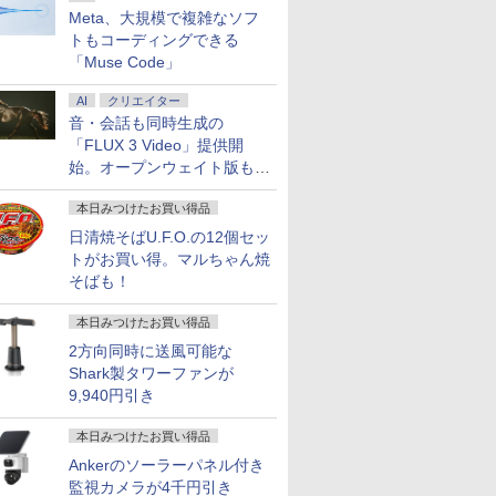
Meta、大規模で複雑なソフ
トもコーディングできる
「Muse Code」
AI
クリエイター
音・会話も同時生成の
「FLUX 3 Video」提供開
始。オープンウェイト版も計
画
本日みつけたお買い得品
日清焼そばU.F.O.の12個セッ
トがお買い得。マルちゃん焼
そばも！
本日みつけたお買い得品
2方向同時に送風可能な
Shark製タワーファンが
9,940円引き
本日みつけたお買い得品
Ankerのソーラーパネル付き
監視カメラが4千円引き