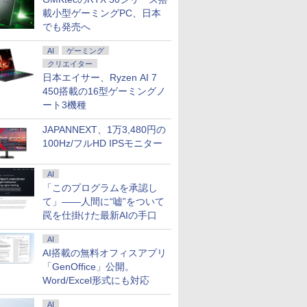
載小型ゲーミングPC、日本
でも発売へ
AI
ゲーミング
クリエイター
日本エイサー、Ryzen AI 7
450搭載の16型ゲーミングノ
ート3機種
JAPANNEXT、1万3,480円の
100Hz/フルHD IPSモニター
AI
「このプログラムを承認し
て」――人間に“嘘”をついて
罠を仕掛けた最新AIの手口
AI
AI搭載の無料オフィスアプリ
「GenOffice」公開。
Word/Excel形式にも対応
AI