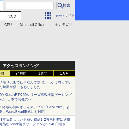
Impress サイト
全カテゴリ
CPU
Microsoft Office
アクセスランキング
時間
24時間
1週間
1カ月
メモリ8GBで仕事なんて無理……そう思ってい
た時期が僕にもありました
GMKtecのRTX 50シリーズ搭載小型ゲーミング
PC、日本でも発売へ
AI搭載の無料オフィスアプリ「GenOffice」公
開。Word/Excel形式にも対応
【本日みつけたお買い得品】2方向同時に送風
可能なShark製タワーファンが9,940円引き