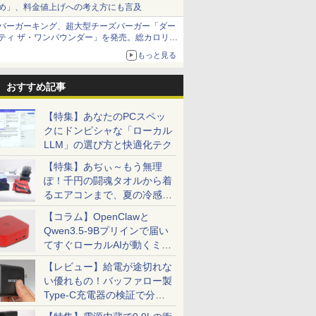
め」、料金値上げへの考え方にも言及
バーガーキング、超大型チーズバーガー「ダー
ティ ザ・ワンパウンダー」を発売。総カロリー
約1656kcal、総重量約527g！
もっと見る
おすすめ記事
【特集】あなたのPCスペッ
クにドンピシャな「ローカル
LLM」の選び方と快適化テク
【特集】あぢぃ～もう無理
ぽ！千円の闘魂タオルから着
るエアコンまで、夏の冷感グ
ッズ一挙紹介
【コラム】OpenClawと
Qwen3.5-9Bプリインで届い
てすぐローカルAIが動くミニ
PC「SER9 Pro」
【レビュー】給電が途切れな
い優れもの！バッファロー製
Type-C充電器の検証で分か
ったこと