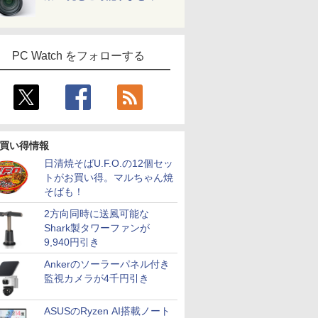
PC Watch をフォローする
買い得情報
日清焼そばU.F.O.の12個セッ
トがお買い得。マルちゃん焼
そばも！
2方向同時に送風可能な
Shark製タワーファンが
9,940円引き
Ankerのソーラーパネル付き
監視カメラが4千円引き
ASUSのRyzen AI搭載ノート