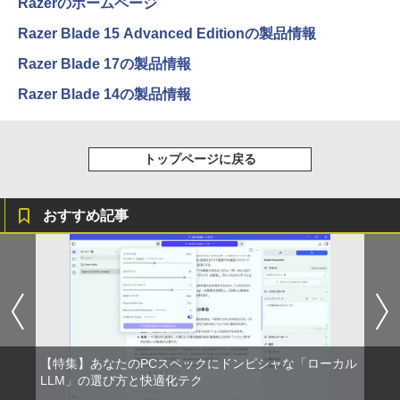
Razerのホームページ
【楽天1位!1,600円OFFクーポン 8/4 20:
3
00-8/11 01:59】Xiaomi Monitor A24i 20
Razer Blade 15 Advanced Editionの製品情報
26 ディスプレイ 1080P 23.8インチ 144
コミック版はだしのゲン（全10巻セッ
4
Hzリフレッシュレート sRGB99% 1670
【2026年アップグレード版】AOKIMI ワイヤ
On My Road (Stadium ver.)
HUNTER×HUNTER モノクロ版 39 (ジャンプ
ト）
Razer Blade 17の製品情報
万色 300nits ΔE＜1 低ブルーライト 大
レスイヤホン bluetooth イヤホン V12 小型
コミックスDIGITAL)
by Amazon 炭酸水 ラベルレス 500ml ×24本
画面 TÜV認証 目にやさしい 調整可能な
軽量 ブルートゥースHi-Fi 最大36時間再生 ぶ
強炭酸水 ペットボトル 500ミリリットル (Sm
￥250
￥8,800
Razer Blade 14の製品情報
スタンド VESA
るーとゅーす コードレス ENCノイズキャン
art Basic)
￥572
セリング 自動ペアリング Type-C充電 マイク
付き 防水 タッチ式音量調整 スポーツ/通勤/通
￥12,580
￥1,625
学/WEB会議 6.0(オフホワイト)
魔王城の料理番 〜コワモテ魔族ばかりだ
5
トップページに戻る
BUGS LIFE
スーパーの裏でヤニ吸うふたり 9巻 (デジタル
けど、ホワイトな職場です〜 6巻 【電
￥2,599
版ビッグガンガンコミックス)
子書籍】[ ワイエム系 ]
コカ・コーラ やかんの麦茶 from 爽健美茶 ラ
＼メーカー5年保証／【最短即日発送】
ベルレス 650mlPET×24本
4
￥250
【新品】モニター 21.5インチモニター デ
￥810
おすすめ記事
￥792
ィスプレイ PCモニター ASUS 液晶ディ
Xiaomi シャオミ REDMI Buds 8 Lite ワイヤ
￥2,009
スプレイ VP229HFZ 22型 1920×1080 応
レスイヤホン Bluetooth 5.4 ノイズキャンセ
答速度1ms リフレッシュレート100Hz IP
リング ANC 36時間再生
Sパネル 液晶モニター 5年保証付き 動画
閲覧 仕事 在宅 楽天ランキング4冠
￥3,480
￥12,800
【特集】あなたのPCスペックにドンピシャな「ローカル
LLM」の選び方と快適化テク
液晶モニター 23.8型 Dell ディスプレイ
5
Pro 24 純正モニター VESA 対応 リフレ