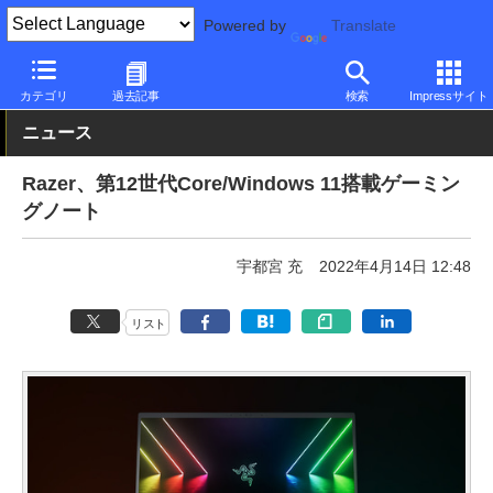
Powered by
Translate
PC Watch
パソコン/タブレット/スマートフォン
ゲーミングノー
カテゴリ
過去記事
検索
Impressサイト
ニュース
Razer、第12世代Core/Windows 11搭載ゲーミン
グノート
宇都宮 充
2022年4月14日 12:48
リスト