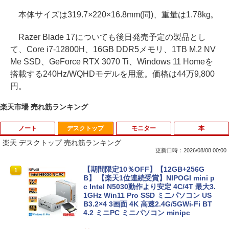
本体サイズは319.7×220×16.8mm(同)、重量は1.78kg。
Razer Blade 17についても後日発売予定の製品とし
て、Core i7-12800H、16GB DDR5メモリ、1TB M.2 NV
Me SSD、GeForce RTX 3070 Ti、Windows 11 Homeを
搭載する240Hz/WQHDモデルを用意。価格は44万9,800
円。
楽天市場 売れ筋ランキング
ノート
デスクトップ
モニター
本
楽天 デスクトップ 売れ筋ランキング
更新日時：2026/08/08 00:00
【★最大100%ポイント】【大特価!訳あ
【期間限定10％OFF】【12GB+256G
1
1
り!】富士通 LIFEBOOK A576/第6世代 C
B】 【楽天1位連続受賞】NIPOGI mini p
ore i3/メモリ:4GB/SSD:128GB/15.6型液
c Intel N5030動作より安定 4C/4T 最大3.
晶/USB 3.0/VGA/HDMI/DVD/Office/中古
1GHz Win11 Pro SSD ミニパソコン US
パソコン ノートパソコン Windows11 W
B3.2×4 3画面 4K 高速2.4G/5GWi-Fi BT
indows10
4.2 ミニPC ミニパソコン minipc