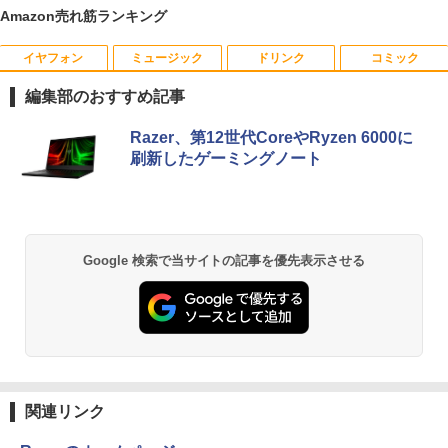
Amazon売れ筋ランキング
イヤフォン
ミュージック
ドリンク
コミック
DELL デル E2318H LED液晶モニター 23
ブラッククローバー 38 【電子書籍】[ 田
1
1
インチワイド ブラック 1920×1080 （フ
畠裕基 ]
編集部のおすすめ記事
ルHD）IPSパネル LEDバックライト付 非
光沢 ノングレア 液晶ディスプレイ ディ
￥594
Anker Soundcore P40i オフホワイト
BRUCE WAYNE feat. Flo Milli, ATL Jacob
【Amazon.co.jp限定】 い・ろ・は・す 2L P
薬屋のひとりごと 17巻 (デジタル版ビッグガ
スプレイポート VGA VESA準拠【中古】
Razer、第12世代CoreやRyzen 6000に
[Explicit]
ET ラベルレス ×8本
ンガンコミックス)
刷新したゲーミングノート
￥7,990
￥4,980
￥250
￥1,112
￥770
キングダム 80 （ヤングジャンプコミッ
2
クス） [ 原 泰久 ]
【期間限定10%OFFクーポン 8/12 10時
2
Anker Soundcore P31i ホワイト
BRUCE WAYNE feat. Flo Milli, ATL Jacob
by Amazon 天然水 ラベルレス 500ml ×24本
異世界居酒屋「のぶ」(22) (角川コミックス・
Google 検索で当サイトの記事を優先表示させる
まで】 モニター 21.5型 液晶ディスプレ
￥770
[Explicit]
富士山の天然水 バナジウム含有 水 ミネラル
エース)
イ ベゼル ディスプレイ 液晶モニター PC
ウォーター ペットボトル 静岡県産 500ミリリ
￥5,990
モニター 壁掛け フリッカーレス FreeSy
ットル (Smart Basic)
￥250
￥832
nc 21.5インチ 角度調節 FullHD ブルー
ライトカット VAパネル VESAフル FHD
￥1,380
ノングレア MAXZEN JM22CH02
【いたわりセット付き】1年をおいしくす
3
こやかに過ごす養生手帳2027 （インプレ
Anker Soundcore Liberty 5 ミッドナイトブ
On My Road (Stadium ver.)
ONE PIECE モノクロ版 115 (ジャンプコミッ
￥9,480
ス手帳2027） [ 久保奈穂実 ]
ラック
クスDIGITAL)
by Amazon 天然水ラベルレス 2L×9本
関連リンク
￥250
￥3,080
￥14,990
￥594
￥1,117