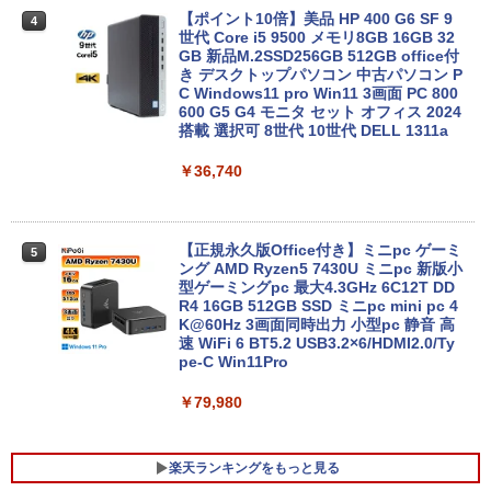
4
【Celeron4205U 4G 1T(HDD) WiFi 15L
【ポイント10倍】美品 HP 400 G6 SF 9
4
CD(1366x768)】【千葉】保証期間1ヶ月
世代 Core i5 9500 メモリ8GB 16GB 32
【ランクA】
GB 新品M.2SSD256GB 512GB office付
き デスクトップパソコン 中古パソコン P
C Windows11 pro Win11 3画面 PC 800
￥15,980
600 G5 G4 モニタ セット オフィス 2024
搭載 選択可 8世代 10世代 DELL 1311a
￥36,740
レビュー投稿 5年保証｜MS Office 2024
5
H&B 搭載｜中古 ノートパソコン Windo
ws11 Office付｜スペック Core i5 第7世
代 メモリ 8GB 大容量 HDD 500GB テン
キー DVDドライブ搭載 CD DVD 再生可
【正規永久版Office付き】ミニpc ゲーミ
5
｜中古パソコン 中古ノートパソコン 中古
ング AMD Ryzen5 7430U ミニpc 新版小
PC オフィス搭載
型ゲーミングpc 最大4.3GHz 6C12T DD
R4 16GB 512GB SSD ミニpc mini pc 4
K@60Hz 3画面同時出力 小型pc 静音 高
￥19,800
速 WiFi 6 BT5.2 USB3.2×6/HDMI2.0/Ty
pe-C Win11Pro
￥79,980
楽天ランキングをもっと見る