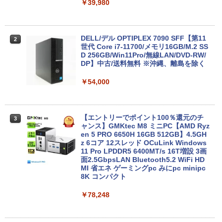
￥8,999
￥39,980
【中古】 店長セレクト おまかせA4ノー
DELL/デル OPTIPLEX 7090 SFF【第11
2
2
トパソコン Windows10 お気軽ノートPC
世代 Core i7-11700/メモリ16GB/M.2 SS
SSD120GB以上 メモリ4GB Celeron搭
D 256GB/Win11Pro/無線LAN/DVD-RW/
載 液晶15インチ 中古ノートパソコン DV
DP】中古/送料無料 ※沖縄、離島を除く
Dドライブ(内蔵or外付) WPS Office付き
中古パソコン
￥54,000
￥11,800
【エントリーでポイント100％還元のチ
3
ャンス】GMKtec M8 ミニPC【AMD Ryz
【★最大100%ポイント】Windows XP
en 5 PRO 6650H 16GB 512GB】4.5GH
3
おまかせ 高性能 Core i5 高速 SSD128G
z 6コア 12スレッド OCuLink Windows
B メモリ4GB 15.6インチ 大画面 DVDド
11 Pro LPDDR5 6400MT/s 16T増設 3画
ライブ 無線LAN 新品マウス付き Office
面2.5GbpsLAN Bluetooth5.2 WiFi HD
追加可 中古PC ノートパソコン 安心保証
MI 省エネ ゲーミングpc みにpc minipc
8K コンパクト
￥15,800
￥78,248
【中古】DELL Inspiron 15 3000(3580)