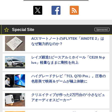
Special Site
AIスマートノートのiFLYTEK「AINOTE 2」は
なぜ魅力的なのか？
レイズ鍛造1ピースアルミホイール「CE28 N-p
lus」軽量なままに剛性を向上
ハイグレードテレビ「TCL Q7D Pro」。圧巻の
色彩美で映画＆ゲームが極上体験に
クリエイティブが作った2万円台の“小さなピュ
アオーディオスピーカー”