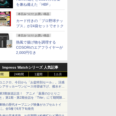
を兼ね備えた「HBF」
本日みつけたお買い得品
カード付きの「プロ野球チッ
プス」が24袋セットでオトク
本日みつけたお買い得品
熱風で揚げ物を調理する
COSORIのエアフライヤーが
2,000円引き
Impress Watchシリーズ 人気記事
時間
24時間
1週間
1カ月
ユニクロ、今日から「お盆特別セール」。涼感
シアサッカーワンピース待望値下げ、撥水ギア
ショーツは1990円に
第3期放送記念！ アニメ「薬屋のひとりご
と」第1期・第2期全話を「TVer」にて期間限定
で順次無料配信開始
東映の歴代オープニング映像がカプセルトイ
に。全5種で8月下旬発売
九州の高速道路、お盆期間は松橋ICなど通行止