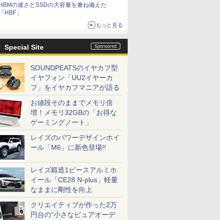
HBMの速さとSSDの大容量を兼ね備えた
「HBF」
もっと見る
Special Site
SOUNDPEATSのイヤカフ型
イヤフォン「UU2イヤーカ
フ」をイヤカフマニアが語る
お値段そのままでメモリ倍
増！メモリ32GBの「お得な
ゲーミングノート」
レイズのパワーデザインホイ
ール「M6」に新色登場!!
レイズ鍛造1ピースアルミホ
イール「CE28 N-plus」軽量
なままに剛性を向上
クリエイティブが作った2万
円台の“小さなピュアオーデ