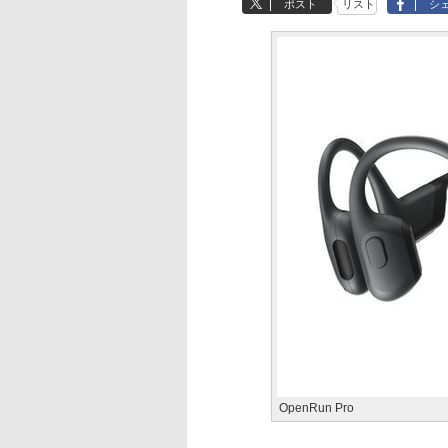
ポスト
リスト
シ
OpenRun Pro