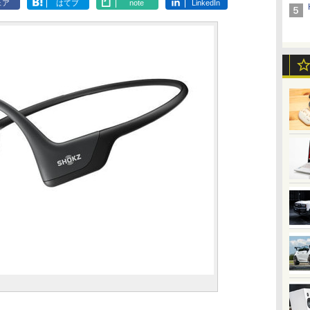
ェア
はてブ
note
LinkedIn