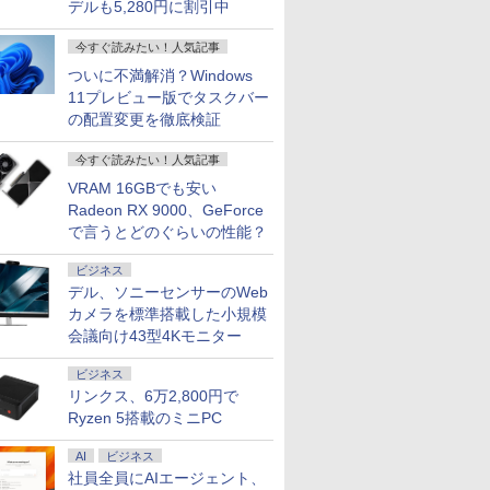
デルも5,280円に割引中
今すぐ読みたい！人気記事
ついに不満解消？Windows
11プレビュー版でタスクバー
の配置変更を徹底検証
今すぐ読みたい！人気記事
VRAM 16GBでも安い
Radeon RX 9000、GeForce
で言うとどのぐらいの性能？
ビジネス
デル、ソニーセンサーのWeb
カメラを標準搭載した小規模
会議向け43型4Kモニター
ビジネス
リンクス、6万2,800円で
Ryzen 5搭載のミニPC
AI
ビジネス
社員全員にAIエージェント、