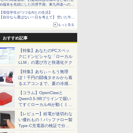
め端末を先頭にした渋滞予測。東九州道への迂
回は料金調整を実施
【現役学生がつづるAIとの生活】
【自分なら選ばない一日を考えて】 空いた午後
をチャッピーに捧げたら、思わぬ絶景に出会っ
もっと見る
た話
おすすめ記事
【特集】あなたのPCスペッ
クにドンピシャな「ローカル
LLM」の選び方と快適化テク
【特集】あぢぃ～もう無理
ぽ！千円の闘魂タオルから着
るエアコンまで、夏の冷感グ
ッズ一挙紹介
【コラム】OpenClawと
Qwen3.5-9Bプリインで届い
てすぐローカルAIが動くミニ
PC「SER9 Pro」
【レビュー】給電が途切れな
い優れもの！バッファロー製
Type-C充電器の検証で分か
ったこと