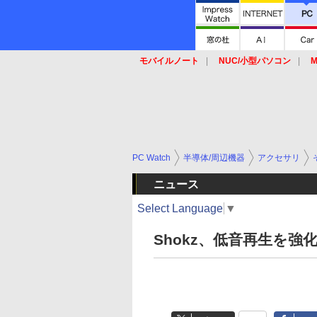
モバイルノート
NUC/小型パソコン
M
SSD
キーボード
マウス
PC Watch
半導体/周辺機器
アクセサリ
ニュース
Select Language
▼
Shokz、低音再生を