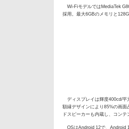
Wi-FiモデルではMediaTek G80
採用。最大6GBのメモリと12
ディスプレイは輝度400cd/平方m
額縁デザインにより85%の画面占
ドスピーカーも内蔵し、コンテ
OSはAndroid 12で、And