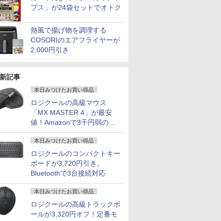
プス」が24袋セットでオトク
熱風で揚げ物を調理する
COSORIのエアフライヤーが
2,000円引き
新記事
本日みつけたお買い得品
ロジクールの高級マウス
「MX MASTER 4」が最安
値！Amazonで3千円弱の割
7
2
8
9
3
10
引
本日みつけたお買い得品
ロジクールのコンパクトキー
ボードが3,720円引き。
Bluetoothで3台接続対応
本日みつけたお買い得品
Fクーポ
48,260円 8/2～10】
【マラソン限定
新品 一体型デスクトップパソコン 27
【1500円OFFクーポ
【新品】14インチワイ
【期間限定P15倍+最大10
【新品】【
カメラ搭載
・WEBカメラ・第10世代
30%OFF】中古 店長お
型フルHD液晶 Windows11 Office付き
ン】【WEBカメラ＆テ
ド液晶 フルHD ノート
ン】 【3年保証】MouseCo
位！】ノー
ロジクールの高級トラックボ
ノートパソ
SD256GB｜Office付き
まかせパソコン Core
第4世代 Core i7 メモリ16GB
ンキー付き】ノートパ
パソコン office付き
【写真待】DAIV Z7 SSD1
新品第13
ールが3,320円オフ！定番モ
コン 14
lex 3280 AIO｜21.5型
i5 第11世代 メモリ8GB
SSD512GB USB3.0 超薄型 初期設定済
ソコン 15.6インチ
Intel Pentium GOLD
リ64GB Core i7 Windows
ノートPC O