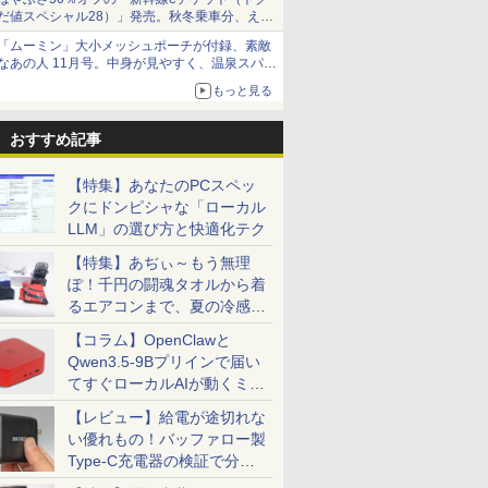
だ値スペシャル28）」発売。秋冬乗車分、えき
ねっと限定
「ムーミン」大小メッシュポーチが付録、素敵
なあの人 11月号。中身が見やすく、温泉スパに
も使える
もっと見る
おすすめ記事
【特集】あなたのPCスペッ
クにドンピシャな「ローカル
LLM」の選び方と快適化テク
【特集】あぢぃ～もう無理
ぽ！千円の闘魂タオルから着
るエアコンまで、夏の冷感グ
ッズ一挙紹介
【コラム】OpenClawと
Qwen3.5-9Bプリインで届い
てすぐローカルAIが動くミニ
PC「SER9 Pro」
【レビュー】給電が途切れな
い優れもの！バッファロー製
Type-C充電器の検証で分か
ったこと