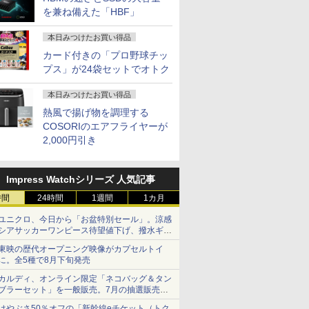
を兼ね備えた「HBF」
本日みつけたお買い得品
カード付きの「プロ野球チッ
プス」が24袋セットでオトク
本日みつけたお買い得品
熱風で揚げ物を調理する
COSORIのエアフライヤーが
2,000円引き
Impress Watchシリーズ 人気記事
時間
24時間
1週間
1カ月
ユニクロ、今日から「お盆特別セール」。涼感
シアサッカーワンピース待望値下げ、撥水ギア
ショーツは1990円に
東映の歴代オープニング映像がカプセルトイ
に。全5種で8月下旬発売
カルディ、オンライン限定「ネコバッグ＆タン
ブラーセット」を一般販売。7月の抽選販売の
当選無効分
はやぶさ50％オフの「新幹線eチケット（トク