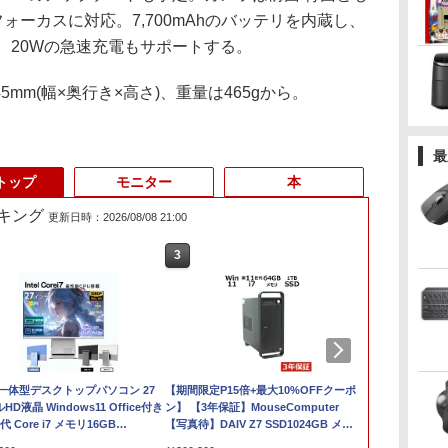
ォーカスに対応。7,700mAhのバッテリを内蔵し、
、20Wの急速充電もサポートする。
.45mm(幅×奥行き×高さ)、重量は465gから。
最
トップ
モニター
本
キング
更新日時：2026/08/08 21:00
3
4
3
5
6
1
F
 一体型デスクトップパソコン 27
【期間限定破格金
【★最大100%ポイン
【期間限定P15倍+最大10%OFFクーポ
中古ノートパソコン・
【1500円OF
【クーポン使用で
テ
HD液晶 Windows11 Office付き
額！】新生活 新古品
ト】【Windows11 正式
ン】 【3年保証】MouseComputer
windows11 office
ン】【WEB
タッチパネル
ー
代 Core i7 メモリ16GB
Win11搭載 パソコンノ
対応 × テンキー】富士
【写真待】DAIV Z7 SSD1024GB メモ
付・整備済み品・富士
&フルHD】
i5・16GB・S
ソ
512GB USB3.0 超薄型 初期設定済
ートパソコンoffice付
通 LIFEBOOK A579/第
リ64GB Core i7 Windows 11 Pro 中古
通 LIFEBOOK U938
コン 中古パソ
｜DELL OptiP