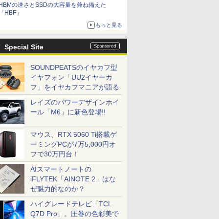
HBMの速さとSSDの大容量を兼ね備えた
「HBF」
もっと見る
Special Site
SOUNDPEATSのイヤカフ型
イヤフォン「UU2イヤーカ
フ」をイヤカフマニアが語る
レイズのパワーデザインホイ
ール「M6」に新色登場!!
マウス、RTX 5060 Ti搭載ゲ
ーミングPCが7万5,000円オ
フで30万円台！
AIスマートノートの
iFLYTEK「AINOTE 2」はな
ぜ魅力的なのか？
ハイグレードテレビ「TCL
Q7D Pro」。圧巻の色彩美で