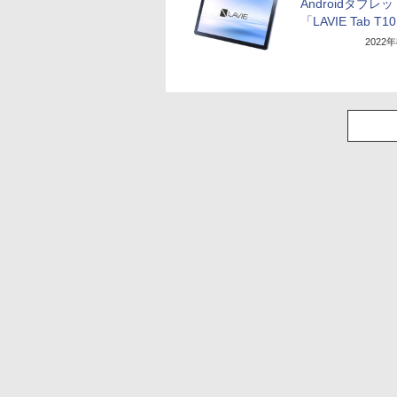
Androidタブレ
「LAVIE Tab T1
2022