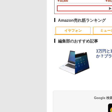
,800
￥200,200
￥29,800
￥9,999
￥50,800
￥12,555
￥69,
0Y メモリ8GB M.2
アウトレット 返品 送料無料 中古デス
ノートパソコン 初心者
ン/Celeron Core2/メモ
IPSフルHD｜Windows11 Pro｜NVMe
コン 東芝 TOSHIBA
み 
A SSD256GB
クトップパソコン 中古パソコン デスク
向け Windows11 初期
リ:4GB/SSD:128GB/15.6
SSD 256GB｜DVD±RW｜Wi-Fi 6・
第6世代 Core i3 メ
3.0 HDMI WEBカ
トップパソコン デスクトップ PC
設定済 Webカメラ
インチ 大画面/DVD/新品
5GHz対応｜Bluetooth｜一体型デスク
リ 4GB 新品SSD
Bluetooth 無線
OFFICE付き
zoom 日本語キーボー
マウス 付き/中古ノート
トップパソコン｜中古PC 180日保証
256GB 15.6インチ
 Windows11 JIS
ド 14.1型 Intel
PC 中古ノートパソコン
USB3.0 HDMI端子
Amazon売れ筋ランキング
 日本語配列キーボ
Celeron メモリ8GB
パソコン 中古パソコン
Bluetooth DVD WIF
10
10
1
1
2
2
 ノートPC
SSD1TB(最大) 大容量
Office2付き
イヤフォン
ミュー
11【NC14J】
バッテリービジネス 大
Windows11 オフィ
学生 プレゼント 学生
中古PC 中古ノート
編集部のおすすめ記事
向け
3万円と
か？ブラ
間限定10%OFFク
園の星 5 特装
iiyama 液晶ディスプレ
薬屋のひとりごと 17巻
モニター台 ラック ヴィ
宇宙兄弟（43） （モー
DELL デル E1913S
【予約商品】 日曜劇
 8/12 10時ま
FCswing） [ 和山
イ 23.8型/FHD
【電子書籍】[ 日向夏 ]
ト 【玄関先迄納品】 ニ
ニング KC） [ 小山
LED液晶モニター 1
『VIVANT』トレジ
 MAXZEN ゲーミ
]
1920×1080/HDMI ×1
トリ
宙哉 ]
ンチ スクエア ブラ
ボックス 講談社
￥770
モニター 27インチ
DisplayPort ×1/ホワイ
1280 x 1024 SXGA 
,980
178
￥19,280
￥1,790
￥891
￥2,800
￥28,970
Hz
ト/スピーカー：あ
パネル LEDバックラ
Anker Soundcore
BRUCE WAYNE feat.
by Amazon 天然水
薬屋のひとりごと 17
Anker Soundcore
BRUCE WAYNE feat
【Amazon.co.jp限
異世界居酒屋「の
D(2,560×1,440)
り/IPS方式（ノングレ
ト付 非光沢 ノング
P40i オフホワイト
Flo Milli, ATL Jacob
ラベルレス 500ml
巻 (デジタル版ビッグ
P31i ブラック
Flo Milli, ATL Jacob
定】 い・ろ・は・す
ぶ」(22) (角川コミッ
I2.0×2 DP1.4×2
ア）/昇降/画面縦回転/
液晶ディスプレイ
[Explicit]
×24本 富士山の天然
ガンガンコミックス)
[Explicit]
2L PET ラベルレス
クス・エース)
tIPS sRGB99％
画面角度調整
VGA【中古】
￥7,990
￥5,990
水 バナジウム含有 水
×8本
ptive-Sync ブルー
XUB2492HSU-W6
￥250
￥1,380
￥770
￥250
￥1,112
￥832
Google
ミネラルウォーター
VESA
トカット 非光沢
ペットボトル 静岡県
ッカーフリー チル
産 500ミリリットル
 MGM27IC05-
(Smart Basic)