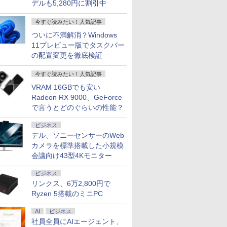
￥39,800
￥69,800
￥24,800
￥34,800
￥200,200
￥29,800
デルも5,280円に割引中
8GB メ
indows11 Pro｜NVMe
16GB SSD240GB 15イ
み ホワイト/ブラック/ブルー選択可
SSD512GB メモリ
6500Y メモリ8GB M.2
アウトレット 返品 送料無
ノートパソ
 i5 第8世
｜DVD±RW｜Wi-Fi 6・
ンチ Windows11 WPS
16GB Corei5 第8世代
SATA SSD256GB
クトップパソコン 中古パソ
向け Wind
今すぐ読みたい！人気記事
Office付
luetooth｜一体型デスク
Office 1年保証 ノート
Microsoft Office付き
USB3.0 HDMI WEBカ
トップパソコン デスクトッ
設定済 W
1 NEC
｜中古PC 180日保証
パソコン【CA】 中古
Windows11 DELL
メラ Bluetooth 無線
OFFICE付き
zoom 日
ついに不満解消？Windows
M-7 ノート
ノートPC 中古ノート
Latitude 3500 中古ノ
LAN Windows11 JIS
ド 14.1型 I
11プレビュー版でタスクバー
PC パソ
パソコン 中古パソコン
ートパソコン PC パソ
規格 日本語配列キーボ
Celeron
の配置変更を徹底検証
7
7
8
8
9
9
10
10
トPC
中古PC 中古品 win11
コン 中古ノートPC 中
ード ノートPC
SSD1TB(
リ16GB
パソコン コスパ ノート
古PC 最大SSD1TB メ
win11【NC14J】
バッテリー
パソコン
今すぐ読みたい！人気記事
モリ32GB 中古パソコ
学生 プレ
ン フルHD
向け
VRAM 16GBでも安い
Radeon RX 9000、GeForce
で言うとどのぐらいの性能？
OFFク
んか小さ
楽天1位★マラソン限
ちいかわ なんか小さ
ビジネス
【お買い物マラソ開催
【中古】キングダム
【期間限定10%OFFク
女の園の星 5 特装
iiyama
薬屋のひと
10時ま
やつ（2）
定P2倍【クーポン利用
くてかわいいやつ（1）
中！P最大31.5%還元】
＜1−79巻セット＞ / 原
ーポン 8/12 10時ま
版 （FCswing） [ 和山
イ 23.8型/
【電子書籍】
デル、ソニーセンサーのWeb
 27イン
て開ける
で実質10,999円】モバ
（ワイドKC） [ ナガノ
モニター 27/34型
泰久（コミックセッ
で】 MAXZEN ゲーミ
やま ]
1920×1080
カメラを標準搭載した小規模
￥770
D VAパネ
版 （講談
イルモニター 15.6イン
]
260hz/200hz/100hz ゲ
ト）
ングモニター 27インチ
DisplayP
会議向け43型4Kモニター
￥13,999
￥1,100
￥14,999
￥40,198
￥19,980
￥2,178
￥19,280
搭載 ブ
ズA） [
チ FHD IPS 薄型軽量
ーミングモニター USB
240Hz
ト/スピー
減 ノング
1080P 高画質 プラグア
TYPE-C端子対応 HDMI
WQHD(2,560×1,440)
り/IPS方
ビジネス
壁掛け対応
ンドプレイ 調整可能ス
端子 1ms応答 ㍶モニタ
HDMI2.0×2 DP1.4×2
ア）/昇降/
リンクス、6万2,800円で
角度調整
タンド搭載 USB-C PD
ー パソコン モニター 非
FastIPS sRGB99％
画面角度調
Ryzen 5搭載のミニPC
対応 ミニHDMI ノート
光沢 スピーカー内蔵
Adaptive-Sync ブルー
XUB2492
ync対応
PC スマホ ゲーム機対
HDR/Freesync/MPRT1ms/VESA
ライトカット 非光沢
応 ブラック Ingnok
AI
ビジネス
対応 ブルーライト軽減
フリッカーフリー チル
F100
yn02d
MF27X3A
ト調節 MGM27IC05-
社員全員にAIエージェント、