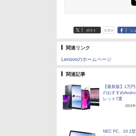
40 マクスゼン
ポスト
リスト
シ
関連リンク
Lenovoのホームページ
関連記事
【最新版】1万円
のおすすめAndro
レット7選
2021
NEC PC、10.1型