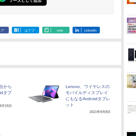
ENCノイズキャンセ
リング 自動ペアリン
グ Type-C充電 マイ
ク付き 防水 タッチ式
音量調整 スポーツ/通
勤/通学/WEB会議(ホ
ェア
はてブ
note
LinkedIn
ワイト)
台から
Lenovo、ワイヤレスの
idタブ
モバイルディスプレイ
にもなるAndroidタブレ
ット
年9月15日
2021年9月8日