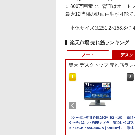
に800万画素で、背面はオートフ
最大12時間の動画再生が可能で
本体サイズは251.2×158.8×7
楽天市場 売れ筋ランキング
ノート
デスク
楽天 デスクトップ 売れ筋ラン
3
10
1
1
2
2
7
品】14インチワイ
【期間限定P15倍+最大10%OFFクーポ
【新品】【楽天1
【★最大100%ポイン
【クーポン使用で48,260円 8/2～10】
＼★最大2555円OF
新品
付き
晶 フルHD ノート
ン】 【3年保証】MouseComputer
位！】ノートパソコン
ト】【Windows XP 搭
タッチパネル・WEBカメラ・第10世代
クーポン★／【内蔵
型フル
コン office付き
【写真待】DAIV Z7 SSD1024GB メモ
新品第13世代CPU搭載
載】大手メーカー おま
i5・16GB・SSD256GB｜Office付き
ンキー搭載】中古ノ
第4世
定済
el Pentium GOLD
リ64GB Core i7 Windows 11 Pro 中古
ノートPC Office付き
かせ ノートパソコ
｜DELL OptiPlex 3280 AIO｜21.5型
トパソコン 中古パ
SSD