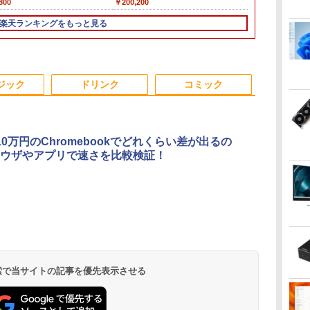
800
￥12,980
￥18,800
￥200,200
￥22,800
￥23,800
￥50,800
ホワイト/ブラック/ブルー選択可
き 初心者向けノート
8世代 Core i3/メモ
アウトレット 返品 送料無料 中古デス
超軽量ノートパソコン
インチ SSD12
IPSフルHD｜W
モ
PC 初期設定済 15.6型
リ:4GB/8GB/16GB/SSD:128GB/256GB/512GB/1TB/DVD/Wi-
クトップパソコン 中古パソコン デスク
13.3型FHD 第7世代
モリ8GB Core
SSD 256GB
楽天ランキングをもっと見る
インテル高速CPU ラ
fi/15.6
トップパソコン デスクトップ PC
Core i5 / メモリ8GB /
代 Microsoft 
5GHz対応｜B
ンダムで発送 メモリ
型/Office/HDMI/USB3.1/
OFFICE付き
SSD256GB / Webカメ
き Windows1
トップパソコン
4GB～ 高速SSD1TB
中古PC 中古ノートパソ
ラ / 初期設定不要
Versapro V
I
最大 フルHD Webカメ
コン Windows11
パソコン 中古 
3
3
4
4
5
5
6
6
ラ zoom 軽量薄型 無
コン 中古ノー
ジック
ドリンク
コミック
ス
線 型番更新で在庫処分
SSD1TB メモ
PC
10万円のChromebookでどれくらい差が出るの
ウザやアプリで速さを比較検証！
場
R291-DELL P2419H
杖と剣のウィストリア
【楽天1位 10.5/11イン
[新品][全巻収納ダンボ
2026夏登場★Switch2
ちいかわ なんか小さ
【期間限定5%
ちいかわ な
9イ
ャー
23.8インチ 液晶モニタ
（16） 【電子書籍】[
チ 小型 軽量】モバイ
ール本棚付]◆特典あり
ドック不要 モバイル
くてかわいいやつ
ーポン 8/12 
くてかわいい
ック
1点 フル
大森藤ノ ]
ルモニター 10.5インチ
◆魔入りました!入間く
ゲーミングモニター 16
（7）なんか飛び出て
で】 モニター
なんか楽しく
TN
HD(1920x1080) 表面処
11インチ フルHD
ん (1-49巻 最新刊)[オ
インチ 144Hz /120Hz
いろいろ貼れるフォト
チ 100Hz FH
絵本付き特装
￥6,980
￥594
￥10,999
￥30,906
￥11,999
￥3,630
￥13,980
￥1,980
イ
理:ノングレア(非光沢)
1080P 100%sRGB
リジナル缶バッジ付]
/60Hz 2k 15.6インチ タ
アルバム付き特装版
ル スピーカー
社キャラクター
.
Anker Soundcore
On My Road
by Amazon 天然水
ONE PIECE モノクロ
【2026年アップグレ
On My Road
by Amazon 炭酸水
HUNTER×HUNTER
Xiaomi シャオミ
BUGS LIFE
【Amazon.co.jp限
スーパーの裏でヤニ吸
レア
HDMIx1/D-
400cd/m? 光沢IPS パ
全巻セット
ッチパネル 撥水加工ケ
（講談社キャラクター
ルーライト軽
ナガノ ]
Liberty 5 ミッドナイ
(Stadium ver.)
ラベルレス 2L×9本
版 115 (ジャンプコミ
ード版】AOKIMI ワ
(Stadium ver.)
ラベルレス 500ml
モノクロ版 39 (ジャ
REDMI Buds 8 Lite ワ
定】 伊藤園 磨かれ
うふたり 9巻 (デジタル
Subx1/DisplayPortx1
ネル 色鮮やか 265g 超
ース スタンド 非光沢
ズA） [ ナガノ ]
レアタイプ 
￥250
トブラック
ックスDIGITAL)
イヤレスイヤホン
×24本 強炭酸水 ペッ
ンプコミックス
イヤレスイヤホン
て、澄みきった日本の
版ビッグガンガンコミ
★送料無料★【中古動
軽量 Type-C対応
薄型 軽量 VESA ポータ
省スペース 
￥250
￥1,117
￥250
bluetooth イヤホン
トボトル 500ミリリ
DIGITAL)
Bluetooth 5.4 ノイズ
水 2L 8本 ラベルレス [
ックス)
作品】
miniHDMI モニター 持
ブル ps5/Mac/switch/2
高視野角 178°
￥14,990
￥594
￥1,964
￥1,625
￥572
￥3,480
￥998
￥810
 検索で当サイトの記事を優先表示させる
V12 小型軽量 ブルー
ットル (Smart
キャンセリング ANC
ケース ] [ 水 ] [ ペット
ち運び サブディスプレ
対応 スピーカー内蔵
Adaptive-S
トゥースHi-Fi 最大
Basic)
36時間再生
ボトル ] [ 箱買い ] [ ス
イ ミニPC対応 3年保証
kksmart
MAXZEN
36時間再生 ぶるーと
トック ] [ 水分補給 ]
EVICIV
MJM27CH02-
ゅーす コードレス