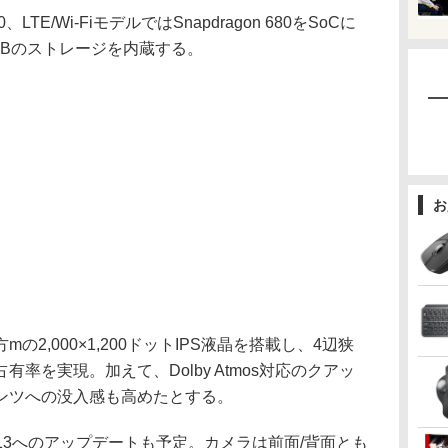
、LTE/Wi-FiモデルではSnapdragon 680をSoCに
8GBのストレージを内蔵する。
お
の2,000×1,200ドットIPS液晶を搭載し、4辺狭
有率を実現。加えて、Dolby Atmos対応のクアッ
ンツへの没入感も高めたとする。
roid 13へのアップデートも予定。カメラは前面/背面とも