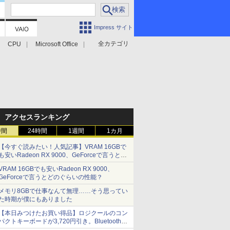
Impress サイト
全カテゴリ
CPU
Microsoft Office
アクセスランキング
時間
24時間
1週間
1カ月
【今すぐ読みたい！人気記事】VRAM 16GBで
も安いRadeon RX 9000、GeForceで言うとど
のぐらいの性能？ - PC Watch
VRAM 16GBでも安いRadeon RX 9000、
GeForceで言うとどのぐらいの性能？
メモリ8GBで仕事なんて無理……そう思ってい
た時期が僕にもありました
【本日みつけたお買い得品】ロジクールのコン
パクトキーボードが3,720円引き。Bluetoothで3
台接続対応