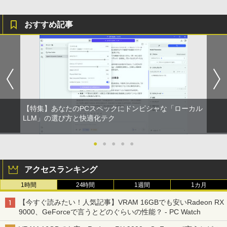
おすすめ記事
【特集】あなたのPCスペックにドンピシャな「ローカル
LLM」の選び方と快適化テク
●
●
●
●
●
アクセスランキング
1時間
24時間
1週間
1カ月
【今すぐ読みたい！人気記事】VRAM 16GBでも安いRadeon RX
9000、GeForceで言うとどのぐらいの性能？ - PC Watch