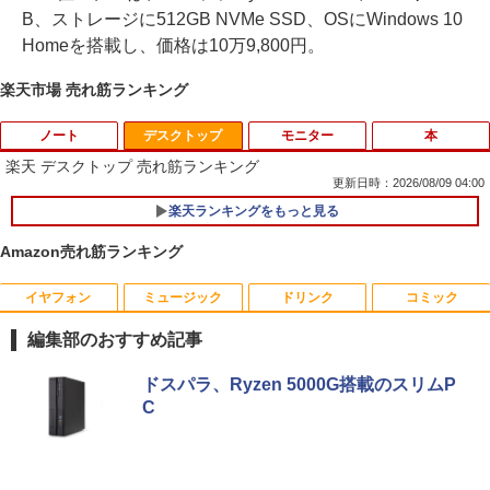
B、ストレージに512GB NVMe SSD、OSにWindows 10
Homeを搭載し、価格は10万9,800円。
楽天市場 売れ筋ランキング
ノート
デスクトップ
モニター
本
楽天 デスクトップ 売れ筋ランキング
更新日時：2026/08/09 04:00
楽天ランキングをもっと見る
Amazon売れ筋ランキング
イヤフォン
ミュージック
ドリンク
コミック
音羽美奈写真集（仮） [ 音羽美奈 ]
1
編集部のおすすめ記事
￥4,180
Anker Soundcore P40i オフホワイト
BRUCE WAYNE feat. Flo Milli, ATL Jacob
by Amazon 天然水 ラベルレス 500ml ×24本
薬屋のひとりごと 17巻 (デジタル版ビッグガ
ドスパラ、Ryzen 5000G搭載のスリムP
[Explicit]
富士山の天然水 バナジウム含有 水 ミネラル
ンガンコミックス)
C
ウォーター ペットボトル 静岡県産 500ミリリ
￥7,990
ットル (Smart Basic)
￥250
￥770
ビジネス・キャリア検定試験標準テキス
2
￥1,380
ト 経営戦略2級［第3版］ 公的資格試