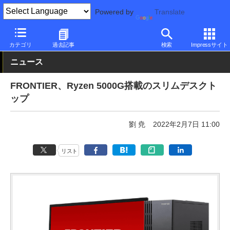
Powered by
Translate
PC Watch
パソコン/タブレット/スマートフォン
デスクトップパ
カテゴリ
過去記事
検索
Impressサイト
ニュース
FRONTIER、Ryzen 5000G搭載のスリムデスクト
ップ
劉 尭
2022年2月7日 11:00
リスト