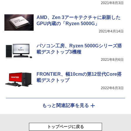
] [ 水 ] [ ペットボトル ] [ 箱買い ] [ ストック
￥810
2021年8月3日
Xiaomi シャオミ REDMI Buds 8 Lite ワイヤ
] [ 水分補給 ]
レスイヤホン Bluetooth 5.4 ノイズキャンセ
リング ANC 36時間再生
AMD、Zen 3アーキテクチャに刷新した
￥998
GPU内蔵の「Ryzen 5000G」
￥3,480
2021年4月14日
パソコン工房、Ryzen 5000Gシリーズ搭
載デスクトップ3機種
2021年8月6日
FRONTIER、幅10cmの第12世代Core搭
載デスクトップ
2022年6月3日
もっと関連記事を見る
トップページに戻る