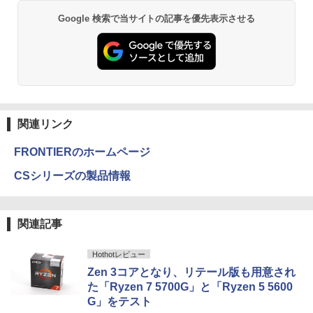
験 ビジキャリ [ 高山誠 ]
Anker Soundcore P31i ブラック
BRUCE WAYNE feat. Flo Milli, ATL Jacob
異世界居酒屋「のぶ」(22) (角川コミックス・
Google 検索で当サイトの記事を優先表示させる
[Explicit]
エース)
【Amazon.co.jp限定】 い・ろ・は・す 2L P
￥4,290
ET ラベルレス ×8本
￥5,990
￥250
￥832
￥1,112
かたわれ令嬢が男装する理由（コミッ
3
ク） ： 6 【電子書籍】[ 雨宮レイ. ]
Anker Soundcore Liberty 5 ミッドナイトブ
見知らぬ糸
ONE PIECE モノクロ版 115 (ジャンプコミッ
ラック
クスDIGITAL)
by Amazon 炭酸水 ラベルレス 500ml ×24本
￥1,034
関連リンク
強炭酸水 ペットボトル 500ミリリットル (Sm
￥250
art Basic)
￥14,990
￥594
FRONTIERのホームページ
￥1,625
CSシリーズの製品情報
ポケモンずかんドリル 5さい 4冊セット
4
【2026年アップグレード版】AOKIMI ワイヤ
On My Road (Stadium ver.)
HUNTER×HUNTER モノクロ版 39 (ジャンプ
レスイヤホン bluetooth イヤホン V12 小型
コミックスDIGITAL)
by Amazon 天然水ラベルレス 2L×9本
￥4,664
軽量 ブルートゥースHi-Fi 最大36時間再生 ぶ
￥250
関連記事
るーとゅーす コードレス ENCノイズキャン
￥572
￥1,117
セリング 自動ペアリング Type-C充電 マイク
付き 防水 タッチ式音量調整 スポーツ/通勤/通
Hothotレビュー
学/WEB会議(ホワイト)
Zen 3コアとなり、リテール版も用意され
On My Road (Stadium ver.)
スーパーの裏でヤニ吸うふたり 9巻 (デジタル
シバつき物件 8 【電子書籍】[ 大森えす ]
5
た「Ryzen 7 5700G」と「Ryzen 5 5600
￥1,964
版ビッグガンガンコミックス)
【Amazon.co.jp限定】 伊藤園 磨かれて、澄
G」をテスト
みきった日本の水 2L 8本 ラベルレス [ ケース
￥250
￥770