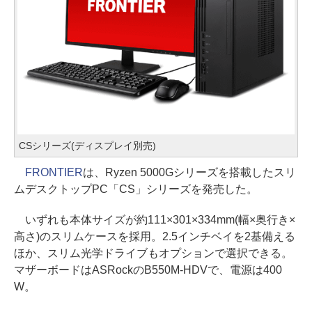
CSシリーズ(ディスプレイ別売)
FRONTIER
は、Ryzen 5000Gシリーズを搭載したスリ
ムデスクトップPC「CS」シリーズを発売した。
いずれも本体サイズが約111×301×334mm(幅×奥行き×
高さ)のスリムケースを採用。2.5インチベイを2基備える
ほか、スリム光学ドライブもオプションで選択できる。
マザーボードはASRockのB550M-HDVで、電源は400
W。