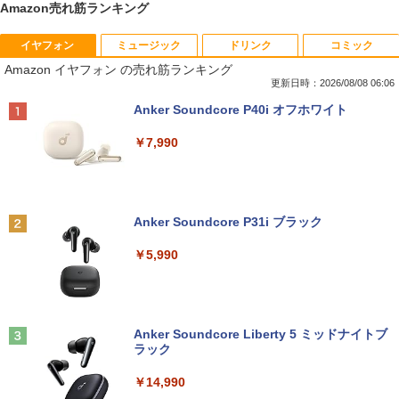
Amazon売れ筋ランキング
イヤフォン
ミュージック
ドリンク
コミック
妹は知っている（8） 【電子限定特典つ
1
Amazon イヤフォン の売れ筋ランキング
き】 【電子書籍】[ 雁木万里 ]
更新日時：2026/08/08 06:06
￥792
Anker Soundcore P40i オフホワイト
￥7,990
信じていた仲間達にダンジョン奥地で殺
2
されかけたがギフト『無限ガチャ』でレ
ベル9999の仲間達を手に入れて元パーテ
Anker Soundcore P31i ブラック
ィーメンバーと世界に復讐＆『ざま
ぁ！』します！【電子書籍】
￥5,990
￥792
Anker Soundcore Liberty 5 ミッドナイトブ
バムとケロのデイブック Bam and Ker
3
ラック
o Day Book [ 島田ゆか ]
￥14,990
￥4,950