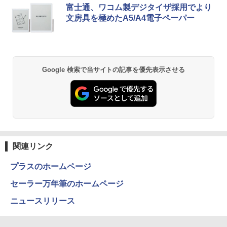
BRUCE WAYNE feat. Flo Milli, ATL Jacob
【Amazon.co.jp限定】 い・ろ・は・す 2L P
薬屋のひとりごと 17巻 (デジタル版ビッグガ
富士通、ワコム製デジタイザ採用でより
[Explicit]
ET ラベルレス ×8本
ンガンコミックス)
文房具を極めたA5/A4電子ペーパー
￥250
￥1,112
￥770
BRUCE WAYNE feat. Flo Milli, ATL Jacob
by Amazon 天然水 ラベルレス 500ml ×24本
異世界居酒屋「のぶ」(22) (角川コミックス・
Google 検索で当サイトの記事を優先表示させる
[Explicit]
富士山の天然水 バナジウム含有 水 ミネラル
エース)
ウォーター ペットボトル 静岡県産 500ミリリ
ットル (Smart Basic)
￥250
￥832
￥1,380
On My Road (Stadium ver.)
ONE PIECE モノクロ版 115 (ジャンプコミッ
クスDIGITAL)
by Amazon 天然水ラベルレス 2L×9本
関連リンク
￥250
￥594
￥1,117
プラスのホームページ
セーラー万年筆のホームページ
On My Road (Stadium ver.)
HUNTER×HUNTER モノクロ版 39 (ジャンプ
ニュースリリース
コミックスDIGITAL)
by Amazon 炭酸水 ラベルレス 500ml ×24本
強炭酸水 ペットボトル 500ミリリットル (Sm
￥250
art Basic)
￥572