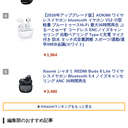
【2026年アップグレード版】AOKIMI ワイヤ
レスイヤホン bluetooth イヤホン V12 小型
転生したら第七王子だったので、気まま
4
軽量 ブルートゥースHi-Fi 最大36時間再生 ぶ
に魔術を極めます（24） 【電子書籍】[
るーとゅーす コードレス ENCノイズキャン
石沢庸介 ]
セリング 自動ペアリング Type-C充電 マイク
付き 防水 タッチ式音量調整 スポーツ/通勤/通
￥825
学/WEB会議(ホワイト)
￥1,964
タッチペンで音が聞ける！はじめてずか
5
ん1000 英語つき [ 小学館 ]
Xiaomi シャオミ REDMI Buds 8 Lite ワイヤ
レスイヤホン Bluetooth 5.4 ノイズキャンセ
￥5,478
リング ANC 36時間再生
￥3,480
Amazonランキングをもっと見る
編集部のおすすめ記事