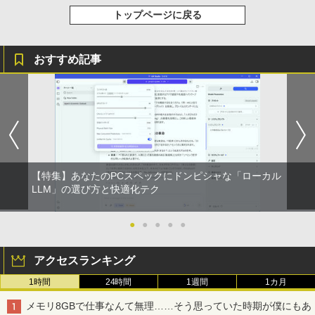
トップページに戻る
￥1,625
BUGS LIFE
スーパーの裏でヤニ吸うふたり 9巻 (デジタル
版ビッグガンガンコミックス)
コカ・コーラ やかんの麦茶 from 爽健美茶 ラ
おすすめ記事
ベルレス 650mlPET×24本
￥250
￥810
￥2,009
【特集】あなたのPCスペックにドンピシャな「ローカル
LLM」の選び方と快適化テク
●
●
●
●
●
アクセスランキング
1時間
24時間
1週間
1カ月
メモリ8GBで仕事なんて無理……そう思っていた時期が僕にもあ