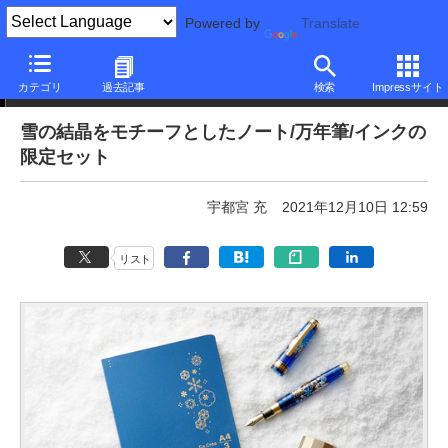
Powered by
Translate
ニュース
カテゴリ
過去記事
検索
Impressサイト
雪の結晶をモチーフとしたノート/万年筆/インクの
限定セット
宇都宮 充
2021年12月10日 12:59
リスト