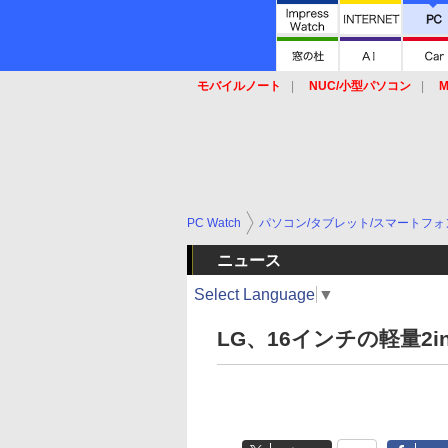
モバイルノート
NUC/小型パソコン
M
SSD
キーボード
マウス
PC Watch
パソコン/タブレット/スマートフォ
ニュース
Select Language
▼
LG、16インチの軽量2i