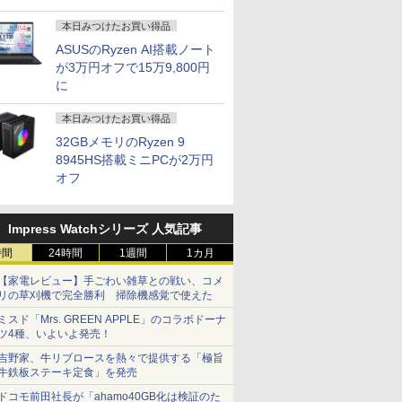
本日みつけたお買い得品
ASUSのRyzen AI搭載ノート
が3万円オフで15万9,800円
に
本日みつけたお買い得品
32GBメモリのRyzen 9
8945HS搭載ミニPCが2万円
オフ
Impress Watchシリーズ 人気記事
時間
24時間
1週間
1カ月
【家電レビュー】手ごわい雑草との戦い、コメ
リの草刈機で完全勝利 掃除機感覚で使えた
ミスド「Mrs. GREEN APPLE」のコラボドーナ
ツ4種、いよいよ発売！
吉野家、牛リブロースを熱々で提供する「極旨
牛鉄板ステーキ定食」を発売
ドコモ前田社長が「ahamo40GB化は検証のた