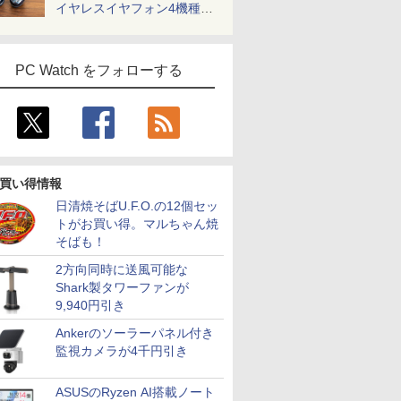
イヤレスイヤフォン4機種を
一気に聴く
PC Watch をフォローする
買い得情報
日清焼そばU.F.O.の12個セッ
トがお買い得。マルちゃん焼
そばも！
2方向同時に送風可能な
Shark製タワーファンが
9,940円引き
Ankerのソーラーパネル付き
監視カメラが4千円引き
ASUSのRyzen AI搭載ノート