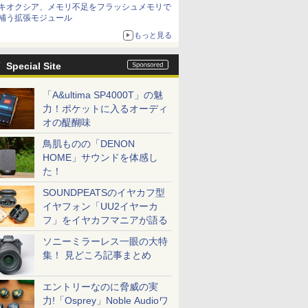
キオクシア、メモリ不足をフラッシュメモリで
補う拡張モジュール
もっと見る
Special Site
「A&ultima SP4000T」の魅
力！ポケットに入るオーディ
オの醍醐味
鳥肌ものの「DENON
HOME」サウンドを体感し
た！
SOUNDPEATSのイヤカフ型
イヤフォン「UU2イヤーカ
フ」をイヤカフマニアが語る
ソニーミラーレス一眼の大特
集！ 見どころ記事まとめ
エントリーなのに脅威の実
力!「Osprey」Noble Audioワ