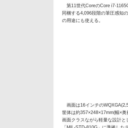
第11世代CoreのCore i7-
同梱する4,096段階の筆圧感知のス
の用途にも使える。
画面は16インチのWQXGA(2,5
筐体は約357×248×17mm(幅
画面クラスながら軽量な設計と
「MIL-STD-810G」に準