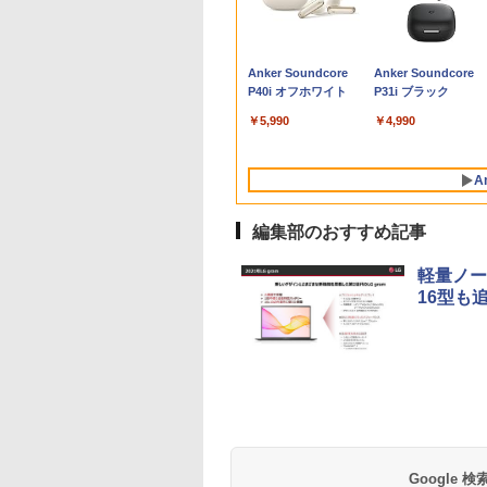
ice付き 第
 Lenovo
ムセット】 モニタ
 はじめてずかん
G9 Desktop PC 中古デスク
Fi6(802.11ax)+Bluetooth5.2
最大31.5%還元！】ゲ
ズ 日本の歴史 全16
ートパソコン セール
30%OFF】中古 DELL
LED液晶モニター 23.8
てかわいいやつ 全巻(1-
ト】HP EliteDesk
お〜】モバイル モニ
る こどもアウトプッ
ト10倍】 ノートパ
メモリ 3画面対
kPad X13 Gen3
7インチ hdmi PC
00 英語つき はじめ
トップパソコン Windows11
IRカメラ顔認証+指紋認
ーミングモニター 27イ
巻+別巻5冊定番セット
office付き windows11
OptiPlex 3060 Micro
インチワイド ブラック
8)セット 全巻新品 蔦屋
600/800 G2 SFF 第6
ー 車載 オンダッシュ 
図鑑 [ 樺沢 紫苑 ]
ン 中古 Bランク Win
 日本人サポ
e-21BQ フルHD対
ター パソコンモニ
鑑1000 はじめての
Core i5 第12世代 メモリ
証 HP ZBook Firefly 14
ンチモニター 液晶ディ
[ 山本 博文 ]
マウスセット PC 14型
D10U Core i5 8400T
1920×1080 （フル
書店
代 Corei7-6700 メモ
インチ IPS ポータブ
Pro カメラ i5 第10
990
,800
478
￥79,800
￥55,000
￥23,731
￥23,760
￥31,480
￥24,800
￥5,300
￥9,900
￥35,999
￥6,000
￥1,650
￥34,800
本体のみ
indows11/ 卓越
 ディスプレイ フ
ん こども 子ども 0
16GB NVMeSSD256GB搭載
G7 Mobile Workstation
スプレイ WQHD
Celeron N3350/J3355
第8世代CPU メモリ
HD） 16:9 IPSパネル
8GB 高速新品
ディスプレイ
dynabook G83/FU
Anker Soundcore
Anker Soundcore
 Lenovo
10コア 第12世代
D FHD VA 非光沢
歳 2歳 3歳 4歳 小
無線LAN Bluetooth WPS
14インチ薄型 NVIDIA
(2560x1440) Fast IPS
メモリ8GB/12GB
8GB SSD256GB
LEDバックライト付 非
SSD256GB+HDD50
HDMI【smtb-u】
8GBメモリ 256GB
P40i オフホワイト
P31i ブラック
0s Core i7
 i7-1255u/ 16GB
ムベゼル 液晶モニ
 タッチペン 図鑑
Office付き 中古パソコン ヒ
Quadro P520搭載 第10
200Hz 1ms(MPRT)
SSD128GB/256GB/512GB/1TB
Windows11Home 1年
光沢 ノングレア 液晶
Windows11 DVDマ
SSD 13.3インチ 軽
ソコン デスク
5/ 爆速NVMe式
 vesa対応 壁掛け
ん はじめて 英語
ューレット・パッカード プ
世代Core i7-10510U メ
124%sRGB 低ブルー
安い 格安 ラップトップ
保証 レビュー特典：
ディスプレイ ディスプ
ドライブ 正規版Offic
ノートパソコン Wi-F
￥5,990
￥4,990
GB-SSD/ カメラ 無
ム取付可 アイリス
ゼント クリスマス
ロミニ 超小型 ミニPC
モリ16GB
ライトフリッカーフリ
WPS Office Bランク
レイポート VGA【中
付き Windows10 変
軽い B5 ダイナブッ
Fi6/ Office付き
ヤマ LUCA ILD-
い 知育玩具 英語
NVMeSSD512GB Type-
ーFreeSync & G-Sync
パソコン デスクトップ
古】
可 VGA DisplayPort
ノートパソコン
11【中古ノートパ
*
C Thunderbolt3 キーボ
対応高輝度400cd/m²
パソコン デル 中古パ
HDMI 2画面同時出力
windows11pro
A
ン 中古パソコン
ードバックライト NFC
PS5対応HDMI×2
ソコン 中古デスクトッ
能 中古パソコン デ
win11pro 初期設定
PC】税込送料無料
センサー HDMI Office
DP×1.4 KTC H27T22C
プパソコン PC
トップ
office付き 中古ノ
編集部のおすすめ記事
発送
Windows11
3年保証
PC
軽量ノート
16型も
BRUCE WAYNE feat.
【Amazon.co.jp限
薬屋のひとりごと 17
BRUCE WAYNE feat
by Amazon 天然水
異世界居酒屋「の
Flo Milli, ATL Jacob
定】 い・ろ・は・す
巻 (デジタル版ビッグ
Flo Milli, ATL Jacob
ラベルレス 500ml
ぶ」(22) (角川コミッ
[Explicit]
2L PET ラベルレス
ガンガンコミックス)
[Explicit]
×24本 富士山の天然
クス・エース)
×8本
水 バナジウム含有 
￥250
￥1,001
￥770
￥250
￥1,380
￥832
Google
ミネラルウォーター