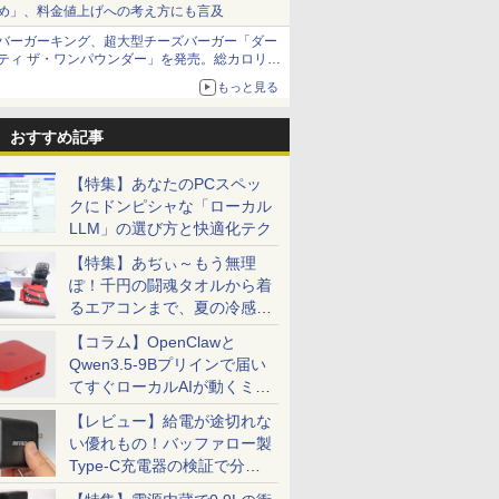
め」、料金値上げへの考え方にも言及
バーガーキング、超大型チーズバーガー「ダー
ティ ザ・ワンパウンダー」を発売。総カロリー
約1656kcal、総重量約527g！
もっと見る
おすすめ記事
【特集】あなたのPCスペッ
クにドンピシャな「ローカル
LLM」の選び方と快適化テク
【特集】あぢぃ～もう無理
ぽ！千円の闘魂タオルから着
るエアコンまで、夏の冷感グ
ッズ一挙紹介
【コラム】OpenClawと
Qwen3.5-9Bプリインで届い
てすぐローカルAIが動くミニ
PC「SER9 Pro」
【レビュー】給電が途切れな
い優れもの！バッファロー製
Type-C充電器の検証で分か
ったこと