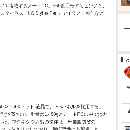
1165G7を搭載するノートPC。360度回転するヒンジと、
タイラス「LG Stylus Pen」でイラスト制作など
お
60×1,600ドット)液晶で、IPSパネルを採用する。
×奥行き×高さ)で、重量は1,480gとノートPCの中では大
した。マグネシウム製の筐体は、米国国防省の
拠したテストをクリアしており、耐衝撃性にも配慮した。