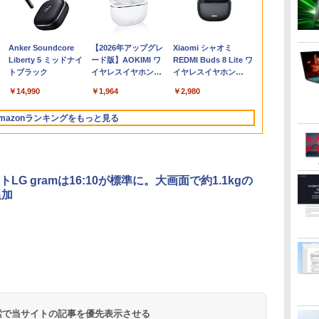
タ
ト
ソコ
FlexScan EV2450
WAVES ウェーヴス
シャオミ REDMI Pad 2
SFF 第6世代 Core i7
インチ モバイルディス
ートパソコン Ideapad
10%OFFクーポン】
あたらしい鳩時計 [ 大
ノートパソコン office
位」 デスクトップパソ
ンチ ディスプレイ フ
声をあげる市民 [ ドン
10%OFFク
ーミングPC / 
ルHD解像度 2
テキスト第3版 
世
7
11
2019年製 超狭額ベゼル
『見る力』を育てるビ
6+128GB ラベンダー
メモリ16GB SSD
プレイ 1920*1080 ポー
Duet 560
【3年保証】DELL デル
人の科学マガジン編集
付き 15.6インチワイド
コン Windows11
ィリップス 液晶モニタ
マッツ ]
【3年保証】DE
MASTER / 第9
ーミングディ
診断基準の臨
リ
ル
世代
23.8型ワイド フル
ジョン・アセスメント
パープル 11型Android
512GB Office付き
タブルモニター IPS液晶
Chromebook 13.3型
OPTIPLEX 3090
部 ]
液晶 フルHD Intel
Office付き パソコン 新
ー パソコンモニター
ル VOSTRO 3
グラフィックボー
液晶ディスプ
開 [ ベンジ
￥7,980
￥19,800
￥35,481
￥35,800
￥8,489
￥34,800
￥49,500
￥10,780
￥39,800
￥45,700
￥11,480
￥2,200
￥42,900
￥53,187
￥12,480
￥22,000
HD（1920x1080）IPS
株式会社 Gakken検査
タブレット
HDMI Windows11 デ
パネル ブルーカット 自
タッチパネル/
MICRO SSD256GB メ
Pentium GOLD 6500Y
品｜インテル 第14世代
ゲーミングモニター
SSD512GB 
Corporation
ター リフレ
サドック ]
Anker Soundcore
【2026年アップグレ
Xiaomi シャオミ
0GB
パネル ノングレア(非
テスト 数字 形 書く 練
6GB/128GB/WiFi
スクトップPC 中古パ
立スタンド VESA スピ
Snapdragon 7c Gen2/
モリ16GB Core i3
メモリ12GB 新品
Core i5-4590 i5 i7-
PCモニター 23.8
8GB Core i3
[GeForce RT
ト300Hz 高
Liberty 5 ミッドナイ
ード版】AOKIMI ワ
REDMI Buds 8 Lite ワ
ルチ
量
光沢)【3ケ月保証】
習問題 ドリル トレーニ
VHU5864JP
ソコン
ーカ内蔵 USBType-C
メモリ 4GB/ eMMC
Windows 11 Pro 中古
SSD256GB USB3.0
14700F｜ SSD 256GB
1920×1080 HDMI D-
Windows 11
SUPER] 25
横変更可能 HDR
トブラック
イヤレスイヤホン
イヤレスイヤホン
e
i6
ング 学研
ミニHDMI Sw-
128GB/ Chrome OS/
アウトレット 返品 送
HDMI 日本語配列キー
～2TB｜メモリ 8～
Sub ブラック スピーカ
アウトレット 
ブ DRW-24D
パネル 【RC
bluetooth イヤホン
Bluetooth 5.4 ノイズ
更
ク
itch/PS3/PS4/PS5/Xbox/PC
Officeなし/ アビスブル
料無料 中古デスクトッ
ボード【NC15】
64GB DDR4/5｜ デス
ー：なし
料無料 中古
16GB【中古
DOSHISHA
￥14,990
￥1,964
￥2,980
V12 小型軽量 ブルー
キャンセリング ANC
ー ストームグレー
プパソコン 中古パソコ
クトップPC 2年保証 激
24E2N2100/11
コン 中古パソ
DGF240SWB
トゥースHi-Fi 最大
36時間再生
可
ン デスクトップパソコ
安 高性能 ゲーム 本体
ートパソコン
mazonランキングをもっと見る
36時間再生 ぶるーと
スク
済
ン デスクトップ PC ミ
のみ PC 高スペッ 初期
ノートPC OF
ゅーす コードレス
ート
ニPC OFFICE付き
設定済み
ENCノイズキャンセ
リング 自動ペアリン
グ Type-C充電 マイ
LG gramは16:10が標準に。大画面で約1.1kgの
ク付き 防水 タッチ式
追加
音量調整 スポーツ/通
勤/通学/WEB会議(ホ
ワイト)
.
On My Road
by Amazon 天然水
HUNTER×HUNTER
On My Road
by Amazon 炭酸水
スーパーの裏でヤニ
BUGS LIFE
コカ・コーラ やかんの
ONE PIECE モノクロ
(Stadium ver.)
ラベルレス 2L×9本
モノクロ版 39 (ジャ
(Stadium ver.)
ラベルレス 500ml
吸うふたり 9巻 (デジ
麦茶 from 爽健美茶 ラ
版 115 (ジャンプコミ
￥250
ンプコミックス
×24本 強炭酸水 ペッ
タル版ビッグガンガ
ベルレス
ックスDIGITAL)
￥250
￥1,117
￥250
水
DIGITAL)
トボトル 500ミリリ
ンコミックス)
650mlPET×24本
￥572
￥1,625
￥810
￥1,653
￥594
 検索で当サイトの記事を優先表示させる
ットル (Smart