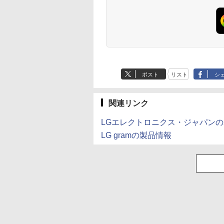
ペットボトル 静岡県
産 500ミリリットル
(Smart Basic)
ポスト
リスト
シ
関連リンク
LGエレクトロニクス・ジャパン
LG gramの製品情報