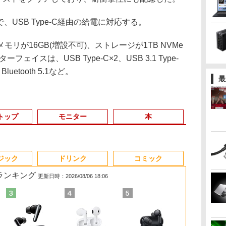
、USB Type-C経由の給電に対応する。
が16GB(増設不可)、ストレージが1TB NVMe
ェイスは、USB Type-C×2、USB 3.1 Type-
luetooth 5.1など。
最
トップ
モニター
本
3
3
3
3
4
4
4
4
5
5
5
5
6
6
6
6
ジック
ドリンク
コミック
筋ランキング
更新日時：2026/08/06 18:06
ば
す
ン
【送料無料】TF: EIZO
学研特別支援教材
【長期保証付】Xiaomi
Dell OptiPlex 7040
モバイルモニター 15.6
【展示品】 Lenovo ノ
【期間限定P15倍+最大
大人の科学マガジン
【新品】Windows11
「楽天ランキング1
液晶ディスプレイ 23イ
兵庫県政問題 運動篇
【期間限定P1
Sycom / デ
ドウシシャ AV
カプラン臨床