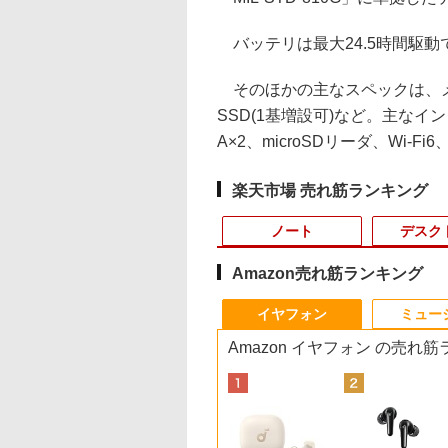
バッテリは最大24.5時間駆動で
そのほかの主なスペックは、メモリ
SSD(1基増設可)など。主なインターフ
A×2、microSDリーダ、Wi-Fi6、B
楽天市場 売れ筋ランキング
ノート
デスク
Amazon売れ筋ランキング
9
10
10
10
1
1
1
1
2
2
2
2
イヤフォン
ミュー
Amazon イヤフォン の売れ
古 デスクト
品 WUXGA 13.3
べるモニター台or
チペンで音が聞け
【中古】 HP Pro Mini 400
Wi-
【2,000円クーポン＋P
角川まんが学習シリー
VETESA正規店 新品 ノ
【マラソン限定
DELL デル E2417H
ちいかわ なんか小さく
【★最大100%ポイン
送料無料！！【あき
自分の思いを言葉に
【エントリーでポイ