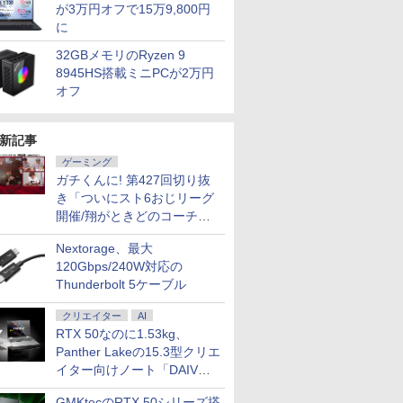
が3万円オフで15万9,800円
に
32GBメモリのRyzen 9
8945HS搭載ミニPCが2万円
オフ
新記事
ゲーミング
ガチくんに! 第427回切り抜
き「ついにスト6おじリーグ
開催/翔がときどのコーチ就
任など」
Nextorage、最大
120Gbps/240W対応の
7
7
7
7
8
8
8
8
9
9
9
9
10
10
10
Thunderbolt 5ケーブル
クリエイター
AI
RTX 50なのに1.53kg、
Panther Lakeの15.3型クリエ
イター向けノート「DAIV
Z5」
5倍+最大
スクトップPC ゲ
ISTA フ
精神医学
【SSD512GB】マウス
Acer モニター 23.8イ
New Sounds in Brass
中古パソコン 中古 デスクト
フルHD 13.3インチ 中
モバイルモニター 14イ
遊戯王 文庫版 コミック
中古パソコン 中古 デスクト
中古美品 WUXGA 13.3
【選べるモニター台or
タッチペンで音が聞け
【中古】 HP Pro M
Wi-
【2,000
角川まんが
GMKtecのRTX 50シリーズ搭