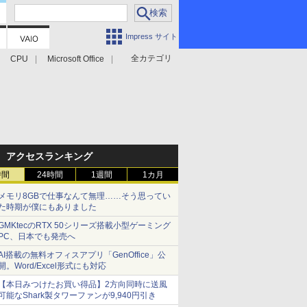
Impress サイト
全カテゴリ
CPU
Microsoft Office
アクセスランキング
時間
24時間
1週間
1カ月
メモリ8GBで仕事なんて無理……そう思ってい
た時期が僕にもありました
GMKtecのRTX 50シリーズ搭載小型ゲーミング
PC、日本でも発売へ
AI搭載の無料オフィスアプリ「GenOffice」公
開。Word/Excel形式にも対応
【本日みつけたお買い得品】2方向同時に送風
可能なShark製タワーファンが9,940円引き