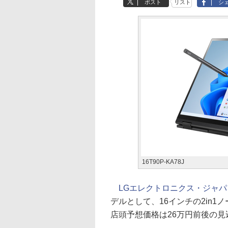
ポスト
リスト
シ
16T90P-KA78J
LGエレクトロニクス・ジャ
デルとして、16インチの2in1ノー
店頭予想価格は26万円前後の見