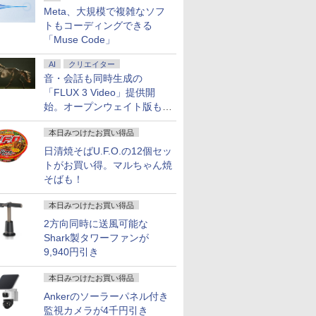
Meta、大規模で複雑なソフ
トもコーディングできる
「Muse Code」
AI
クリエイター
音・会話も同時生成の
「FLUX 3 Video」提供開
始。オープンウェイト版も計
画
本日みつけたお買い得品
日清焼そばU.F.O.の12個セッ
トがお買い得。マルちゃん焼
そばも！
本日みつけたお買い得品
2方向同時に送風可能な
Shark製タワーファンが
9,940円引き
本日みつけたお買い得品
Ankerのソーラーパネル付き
監視カメラが4千円引き