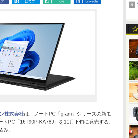
ェア
はてブ
note
LinkedIn
パン株式会社
は、ノートPC「gram」シリーズの新モ
トPC「16T90P-KA78J」を11月下旬に発売する。
込み。