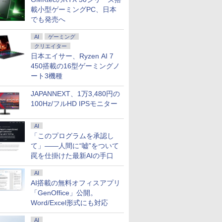
ーポン】
COOLER
4.5型ゲ
DSM-5
コンピューター
ンチ IPS フルHD
NSB 第9集 ブラジル
ップパソコン Office付き 大
古美品 Fujitsu
ンチ 超薄型 超軽量540g
全22巻 完結セット
ップパソコン Office付き 第
インチ Lenovo
アームセット】 モニタ
る！ はじめてずかん
G9 Desktop 
Fi6(802.11
最大31.5
ズ 日本の
載小型ゲーミングPC、日本
LL デ
世代Core i5 /
スプレイ
床への展
mouse MousePro-
144Hz 1ms(VRB) 非光
容量 32GBメモリ
LIFEBOOK U7312/J /
高輝度400nit
（集英社文庫ーコミッ
10世代 32GBメモリ 3画面対
ThinkPad X13 Gen3
ー 27インチ hdmi PC
1000 英語つき はじめ
トップパソコン Wi
IRカメラ顔
ーミングモ
巻+別巻5
￥22,000
でも発売へ
500
ド NVIDIA
レイ モニ
ャミン・J．
NB520H 第10世代
沢 sRGB 99% AMD
512GBSSD 512GB 2TBHDD
Windows11/ 卓越性能
100％sRGB広色域 自立
ク版） [ 高橋 和希 ]
応 サポート充実 日本人サポ
Type-21BQ フルHD対
モニター パソコンモニ
て図鑑1000 はじめての
Core i5 第12
証 HP ZBook
ンチモニタ
[ 山本 博文
￥47,300
￥12,980
￥65,000
￥49,990
￥14,980
￥22,660
￥77,000
￥57,990
￥14,800
￥5,478
￥79,800
￥55,000
￥23,731
￥23,760
メモリ
 TU104
ッシュレー
Core i5 16GB SSD
FreeSync ブルーライ
Nvidia GeForce ゲーム 動画
12コア 第12世代Core
型 収納ケース付 スリム
ート 現品撮影 本体のみ
応/ Windows11/ 卓越
ター ディスプレイ フ
ずかん こども 子ども 0
16GB NVMeSS
G7 Mobile 
スプレイ W
AI
ゲーミング
X 2070
さ調節/縦
512GB HDD 500GB
ト低減 スピーカー内蔵
データ保存 本体のみ
i5-1250P/ 12GB/ 爆速
ベゼル 画像比率調整可
Windows11 Pro Lenovo
性能 10コア 第12世代
ルHD FHD VA 非光沢
歳 1歳 2歳 3歳 4歳 小
無線LAN Blueto
14インチ薄型
(2560x1440
 Pro 中古
6MB / 光学ドライ
10 IPS
Full-HD 15.6型 15.6イ
ゼロフレーム HDMI
クリエイター
Windows11 Pro HP
NVMe式512GB-SSD/
能 モバイルディスプレ
ThinkCentre M70s Core i7
Core i7-1255u/ 16GB
スリムベゼル 液晶モニ
学館 タッチペン 図鑑
Office付き 中
Quadro P
200Hz 1m
返品 送
5MT / メモリ
P】
ンチ Wi-Fi Bluetooth
1.4 ミニD-Sub 15ピン
EliteDesk 800 G4 Core i7
カメラ/ 無線Wi-Fi6/
イ ポータブルモニター
32GB 中古 パソコン デスク
DDR5/ 爆速NVMe式
ター vesa対応 壁掛け
ずかん はじめて 英語
ューレット・パッ
世代Core i7
124%sR
日本エイサー、Ryzen AI 7
ノートパソ
品】
 ブラック
Windows11 Pro Web
6軸カラー スタンダー
32GB 中古 パソコン デスク
Office付き/ Win11【中
非光沢IPSパネル
トップパソコン
256GB-SSD/ カメラ 無
アーム取付可 アイリス
プレゼント クリスマス
ロミニ 超小型 ミ
モリ16GB
ライトフリ
450搭載の16型ゲーミングノ
コン ノ
カメラ テンキー付き
ド 3年保証(パネルは1
トップパソコン
古ノートパソコン 中古
WUXGA 1920x1200
線Wi-Fi6/ Office付き
オーヤマ LUCA ILD-
お祝い 知育玩具 英語
NVMeSSD51
ーFreeSyn
ート3機種
 ノート
WPS Office付き オフ
年) KA242YP6bmix
パソコン 中古PC】税
PS4/XBOX/Switch/PC/Mac
Win11【中古ノートパ
D27 *
教育
C Thunder
対応高輝度4
FICE付き
ィス ノートパソコン
込送料無料 あす楽対応
など対応
ソコン 中古パソコン
ードバックラ
PS5対応HD
JAPANNEXT、1万3,480円の
中古パソコン 90日保証
当日発送
中古PC】税込送料無料
センサー HDM
DP×1.4 K
100Hz/フルHD IPSモニター
【中古】
即日発送
Windows11
3年保証
AI
「このプログラムを承認し
て」――人間に“嘘”をついて
罠を仕掛けた最新AIの手口
AI
AI搭載の無料オフィスアプリ
「GenOffice」公開。
Word/Excel形式にも対応
AI