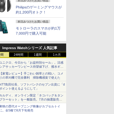
本日みつけたお買い得品
Philipsのゲーミングマウスが
約1,200円オトク！
本日みつけたお買い得品
モトローラのスマホが約1万
7,000円で購入可能
Impress Watchシリーズ 人気記事
時間
24時間
1週間
1カ月
ユニクロ、今日から「お盆特別セール」。涼感
シアサッカーワンピース待望値下げ、撥水ギア
ショーツは1990円に
【家電レビュー】手ごわい雑草との戦い、コメ
リの草刈機で完全勝利 掃除機感覚で使えた
NTT島田社長、ソフトバンクのセブン出資に「d
ポイント使えるようにして」
カルディ、オンライン限定「ネコバッグ＆タン
ブラーセット」を一般販売。7月の抽選販売の
当選無効分
東映の歴代オープニング映像がカプセルトイ
に。全5種で8月下旬発売