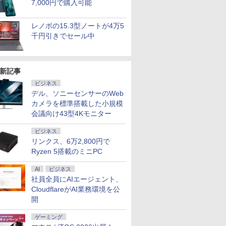
7,000円で購入可能
レノボの15.3型ノートが4万5
千円引きでセール中
新記事
ビジネス
デル、ソニーセンサーのWeb
7
2
2
2
8
3
3
9
3
4
4
10
カメラを標準搭載した小規模
会議向け43型4Kモニター
ビジネス
リンクス、6万2,800円で
Ryzen 5搭載のミニPC
AI
ビジネス
天1位！】ノー
 送料無料 中古パソコン
4インチワイド液晶
） 【電
信じていた仲間達にダ
本日15倍！2色選べる新品
＼本日限定500円値下げ／＼
＼11日まで限定価格／ゲーミングPC
楽譜 【取寄品】吹奏楽
【最新Office2024】Lenovo
＼セール中6000円OFF／ グ
楽譜 【取寄品】
LENOVO レノボ ThinkSta
【1500円OFF
【2,000円クー
【楽天ブッ
品第13世代
Pro 64bit 搭載 DELL
黒色系で品番は店
真人 ]
ンジョン奥地で殺され
社員全員にAIエージェント、
2026年最新モデル！
楽天1位！2026年最新の超軽
セット 新品 RTX5060 Ryzen7 5700X
セレクション 豊臣兄
ThinkPad L15 Gen3 第12世
リーンハウス ゲーミングモ
POP−286 J−POP−秋う
PGX(30KL0005JP)
【やや訳有】【W
31.5%還元！】
典】生田斗
C Office付
リーズ（7010等） Core i7
！枠部分はなる
かけたがギフト『無限
Pasoeco PR1595 15.6インチ
量超薄型／モバイルモニター
メモリ16GB SSD500GB Windows11
弟！メインテーマ
代 Core i5 メモリ16GB 爆速
ニター ディスプレイ ホワイ
たコレクション【沖
+フルHD】中古
ニター 27インチ
サリーブッ
CloudflareがAI業務環境を公
￥961,000
コン 初心者向
 3.4G/メモリ
選びます！
ガチャ』でレベル9999
第13世代Intel N95
15.6インチ フルHD 4K
デスクトップPC モニター付き 23.8型
〔Grade 3．5〕【沖
新品 SSD 1TB 15.6型 液晶 テ
ト 23.8型 165Hz フルHD
縄・離島以外送料無
ン 中古パソコン 
晶ディスプレイ 
』(アザー
開
￥792
￥55,800
￥12,480
￥181,070
￥6,490
￥59,800
￥19,980
￥6,578
￥62,800
￥23,731
￥6,820
11 初期設定済
GB/DVD-ROM/激安セール
ル付属】【30
の仲間達を手に入れて
FHD1920*1080IPS液晶 最大
144Hz タッチパネル バッテ
IPS 100Hz 1年保証 高性能 配信 動画編
縄・離島以外送料無
ンキー搭載 Webカメラ内蔵
1920x1080 ノングレア ゲー
料】
SSD256GB メモ
(2560x1440) Fas
1枚) [ 生田
oom 日本語キ
元パーティーメンバー
メモリ16GB SSD1TB Office
リー内蔵 無線接続 12モデル
集 eスポーツ 初心者 一式 ゲーミング
料】
HDMI端子 Type-C Wi-Fi
ミングディスプレイ モニタ
Core i7 第11世代 
1ms(MPRT) 12
ゲーミング
 Intel
と世界に復讐＆『ざま
付きパソコン
選択 非光沢 IPSパネル Type-
パソコン デスクトップパソコン
Bluetooth 初期設定済み 届
ー 液晶 VESA 壁掛け 144hz
Office付き Wind
ブルーライトフ