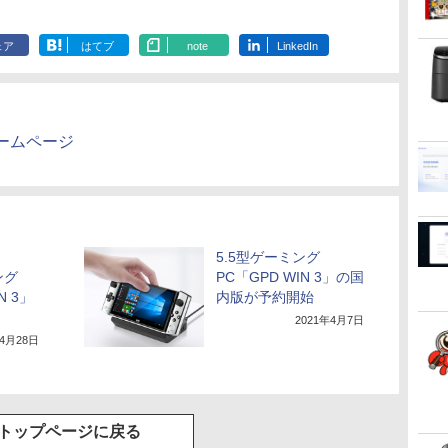
ェア
はてブ
note
LinkedIn
ームページ
5.5型ゲーミング
ング
PC「GPD WIN 3」の国
N 3」
内版が予約開始
2021年4月7日
年4月28日
トップページに戻る