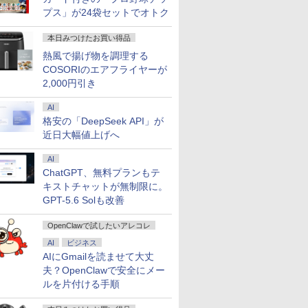
プス」が24袋セットでオトク
本日みつけたお買い得品
熱風で揚げ物を調理する
COSORIのエアフライヤーが
2,000円引き
AI
格安の「DeepSeek API」が
近日大幅値上げへ
AI
ChatGPT、無料プランもテ
キストチャットが無制限に。
GPT-5.6 Solも改善
OpenClawで試したいアレコレ
AI
ビジネス
AIにGmailを読ませて大丈
夫？OpenClawで安全にメー
ルを片付ける手順