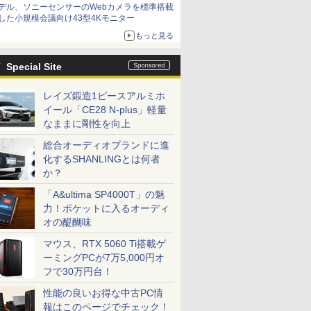
デル、ソニーセンサーのWebカメラを標準搭載
した小規模会議向け43型4Kモニター
もっと見る
Special Site
レイズ鍛造1ピースアルミホ
イール「CE28 N-plus」軽量
なままに剛性を向上
総合オーディオブランドに進
化するSHANLINGとは何者
か？
「A&ultima SP4000T」の魅
力！ポケットに入るオーディ
オの醍醐味
マウス、RTX 5060 Ti搭載ゲ
ーミングPCが7万5,000円オ
フで30万円台！
性能の良いお得な中古PC情
報はこのページでチェック！