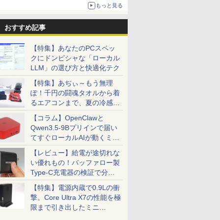
もっと見る
おすすめ記事
【特集】あなたのPCスペッ
クにドンピシャな「ローカル
LLM」の選び方と快適化テク
【特集】あぢぃ～もう無理
ぽ！千円の闘魂タオルから着
るエアコンまで、夏の冷感グ
ッズ一挙紹介
【コラム】OpenClawと
Qwen3.5-9Bプリインで届い
てすぐローカルAIが動くミニ
PC「SER9 Pro」
【レビュー】給電が途切れな
い優れもの！バッファロー製
Type-C充電器の検証で分か
ったこと
【特集】電源内蔵で0.9Lの衝
撃。Core Ultra X7の性能を極
限まで引き出したミニ
PC「GPD BOX」