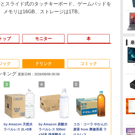
Coreとスライド式のタッチキーボード、ゲームパッドを
ン。メモリは16GB、ストレージは1TB。
トップ
モニター
本
最
3
3
3
4
3
4
4
5
1
1
1
6
ジック
ドリンク
コミック
ランキング
更新日時：2026/08/08 00:06
ど
色選べる新品
0円値下げ／＼
1日まで限定価格／ゲーミングPC
辺境の貧乏伯爵に嫁ぐ
【最新Office2024】Lenovo
＼セール中6000円OFF／ グ
楽譜 吹奏楽J−POP 好
LENOVO レノボ ThinkStation
【1500円OFFクーポン】
【2,000円クーポン＋P最大
ふかふかダンジョン攻
【新品】【楽
ポイント10倍
中古品 | 2
魔女と傭兵（9
ど
デル！
6年最新の超軽
新品 RTX5060 Ryzen7 5700X
ことになったので領地
ThinkPad L15 Gen3 第12世
リーンハウス ゲーミングモ
きすぎて滅！〔Grade
PGX(30KL0005JP)
【やや訳有】【WEBカメラ
31.5%還元！】ゲーミングモ
略記〜俺の異世界転生
トパソコン 新
Windows 11 
モニター | 
子書籍】[ 宮木
〜
595 15.6インチ
バイルモニター
16GB SSD500GB Windows11
改革に励みます〜the
代 Core i5 メモリ16GB 爆速
ニター ディスプレイ ホワイ
3〕／M！LK【沖縄・
+フルHD】中古ノートパソコ
ニター 27インチモニター 液
冒険譚〜/ 20 【電子書
CPU搭載ノートP
OptiPlex シ
長におまかせ
￥961,000
￥792
典
N95
HD 4K
トップPC モニター付き 23.8型
letter from Boule〜
新品 SSD 1TB 15.6型 液晶 テ
ト 23.8型 165Hz フルHD
離島以外送料無料】
ン 中古パソコン 13.3インチ
晶ディスプレイ WQHD
籍】[ KAKERU ]
きノートパソ
第3世代 3770
べく細いのを
,070
￥726
￥59,800
￥19,980
￥5,940
￥62,800
￥23,731
￥792
￥29,800
￥19,800
￥5,280
書
80IPS液晶 最大
チパネル バッテ
 100Hz 1年保証 高性能 配信 動画編
5【電子書店共通特典イ
ンキー搭載 Webカメラ内蔵
1920x1080 ノングレア ゲー
SSD256GB メモリ16GB
(2560x1440) Fast IPS 200Hz
け Windows
8G/HDD500
【VGAケーブ
.
Anker Soundcore
On My Road
by Amazon 天然水
【2026年アップグレ
On My Road
by Amazon 炭酸水
Xiaomi シャオミ
BUGS LIFE
コカ・コーラ やかんの
1TB Office
続 12モデル
スポーツ 初心者 一式 ゲーミング
ラスト付】 【電子書
HDMI端子 Type-C Wi-Fi
ミングディスプレイ モニタ
Core i7 第11世代 Microsoft
1ms(MPRT) 124%sRGB 低
Webカメラ z
日保証】
Liberty 5 ミッドナイ
(Stadium ver.)
ラベルレス 2L×9本
ード版】AOKIMI ワ
(Stadium ver.)
ラベルレス 500ml
REDMI Buds 8 Lite ワ
麦茶 from 爽健美茶 ラ
パネル Type-
コン デスクトップパソコン
籍】[ 深山じお ]
Bluetooth 初期設定済み 届
ー 液晶 VESA 壁掛け 144hz
Office付き Windows11
ブルーライトフリッカーフリ
ーボード 14.1型
￥250
トブラック
イヤレスイヤホン
×24本 強炭酸水 ペッ
イヤレスイヤホン
ベルレス