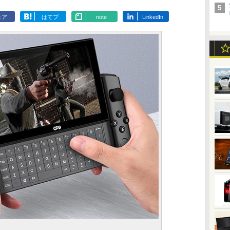
ェア
はてブ
note
LinkedIn