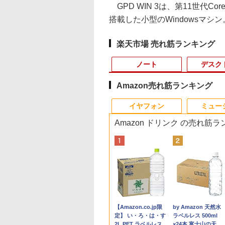
GPD WIN 3は、第11世代
搭載した小型のWindowsマシ
楽天市場 売れ筋ランキング
ノート
デスク
Amazon売れ筋ランキング
3
4
4
10
1
1
1
1
2
2
2
2
イヤフォン
ミュー
Amazon ドリンク の売れ筋
C
24】Lenovo
円OFF／ グ
 【取寄品】
LENOVO レノボ ThinkStation
【1500円OFFクーポン】
【2,000円クーポン＋P最大
【楽天ブックス限定特
【新品】【楽天1位！】ノー
ポイント10倍 送料無料 中古パソコン
中古品 | 24インチワイド液晶
数学 大学入試問題解答
町人Aは悪役令嬢を
本日15倍！2
＼本日限定50
＼1
X
 Gen3 第12世
ゲーミングモ
−286 J−POP−秋う
PGX(30KL0005JP)
【やや訳有】【WEBカメラ
31.5%還元！】ゲーミングモ
典】生田斗真 アニバー
トパソコン 新品第13世代
Windows 11 Pro 64bit 搭載 DELL
モニター | 黒色系で品番は店
集 2026 国公立大編
うしても救いたい〜
2026年最新モ
楽天1位！202
セット 
1
モリ16GB 爆速
レイ ホワイ
レクション【沖
+フルHD】中古ノートパソコ
ニター 27インチモニター 液
サリーブック『 余白
CPU搭載ノートPC Office付
OptiPlex シリーズ（7010等） Core i7
長におまかせ！枠部分はなる
ぶと空と氷の姫君
Pasoeco PR1
量超薄型／モ
メモリ
￥961,000
￥5,665
型
15.6型 液晶 テ
z フルHD
離島以外送料無
ン 中古パソコン 13.3インチ
晶ディスプレイ WQHD
』(アザーカット生写真
きノートパソコン 初心者向
第3世代 3770 3.4G/メモリ
べく細いのを選びます！
10【電子書店共通特
第13世代Intel 
15.6インチ フル
デスク
578
￥62,800
￥23,731
￥6,820
￥29,800
￥19,800
￥5,280
￥726
￥55,800
￥12,480
￥181
画編
bカメラ内蔵
ノングレア ゲー
SSD256GB メモリ16GB
(2560x1440) Fast IPS 200Hz
1枚) [ 生田斗真 ]
け Windows11 初期設定済
8G/HDD500GB/DVD-ROM/激安セール
【VGAケーブル付属】【30
イラスト付】 【電子
FHD1920*10
144Hz タッ
IPS
Anker Soundcore
BRUCE WAYNE feat.
【Amazon.co.jp限
Anker Soundcore
BRUCE WAYNE feat
by Amazon 天然水
グ
C Wi-Fi
レイ モニタ
Core i7 第11世代 Microsoft
1ms(MPRT) 124%sRGB 低
Webカメラ zoom 日本語キ
日保証】
籍】[ 目黒三吉 ]
メモリ16GB SSD
リー内蔵 無線接
集 e
P40i オフホワイト
Flo Milli, ATL Jacob
定】 い・ろ・は・す
P31i ホワイト
Flo Milli, ATL Jacob
ラベルレス 500ml
初期設定済み 届
掛け 144hz
Office付き Windows11
ブルーライトフリッカーフリ
ーボード 14.1型 Intel
付きパソコン
選択 非光沢 IPS
パソ
[Explicit]
2L PET ラベルレス
[Explicit]
×24本 富士山の天然