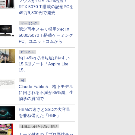
マウスがTGS 2026出展！
モリ8GB
ぁ！』します！【電子
MicrosoftOffice2024可 日本
C HDMI 軽量 薄型 リモート
いてすぐ使える Windows11
PS5 Switch PR02 GH-
DELL Latitude
ーFreeSync & 
RTX 5070 Ti搭載の記念PCを
大) 大容量バッテ
書籍】
語配列キーボード/Webカメ
ワーク ディスプレイ 持ち運
Pro 64bit 送料無料 半年保証
ELCG238B-WH
パソコン 中古 P
高輝度400cd/m²
49万9,800円で発売
大学生 プレゼ
ラ/USB 3.0 /HDMI 5GWIFI
び ポータブルモニター
付 厳選中古パソコン
中古ノートPC SS
HDMI×2 DP×1.4
Bluetooth ノートパソコン
リ32GB デル
H27T22C 3年保
ゲーミング
認定再生メモリ採用のRTX
5080/5070 Ti搭載ゲーミング
PC、ユニットコムから
ビジネス
約1.49kgで持ち運びやすい
15.6型ノート「Aspire Lite
15」
AI
Claude Fable 5、格下モデル
に回される不満が85%減。生
物学の質問で
HBMの速さとSSDの大容量
を兼ね備えた「HBF」
本日みつけたお買い得品
カード付きの「プロ野球チッ