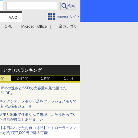
Impress サイト
全カテゴリ
CPU
Microsoft Office
アクセスランキング
時間
24時間
1週間
1カ月
HBMの速さとSSDの大容量を兼ね備えた
「HBF」
キオクシア、メモリ不足をフラッシュメモリで
補う拡張モジュール
メモリ8GBで仕事なんて無理……そう思ってい
た時期が僕にもありました
【本日みつけたお買い得品】モトローラのスマ
ホが約1万7,000円で購入可能