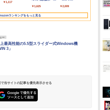
ice2024可 日本
 薄型 リモート
いてすぐ使える Windows11
PS5 Switch PR02 GH-
DELL Latitude 7320 ノート
ーFreeSync & G-Sync対応
Celeron メ
￥250
￥1,117
￥250
水
bluetooth イヤホン
トボトル 500ミリリ
Bluetooth 5.4 ノイズ
650mlPET×24本
ド/Webカメ
プレイ 持ち運
Pro 64bit 送料無料 半年保証
ELCG238B-WH
パソコン 中古 PC パソコン
高輝度400cd/m² PS5対応
SSD1TB(最
￥14,990
￥2,599
￥1,625
￥3,480
￥2,009
V12 小型軽量 ブルー
ットル (Smart
キャンセリング ANC
DMI 5GWIFI
モニター
付 厳選中古パソコン
中古ノートPC SSD1TB メモ
HDMI×2 DP×1.4 KTC
リービジネス 
トゥースHi-Fi 最大
Basic)
36時間再生
 ノートパソコン
リ32GB デル
H27T22C 3年保証
ント 学生向け
mazonランキングをもっと見る
36時間再生 ぶるーと
ゅーす コードレス
ENCノイズキャンセ
リング 自動ペアリン
グ Type-C充電 マイ
ク付き 防水 タッチ式
ビュー
音量調整 スポーツ/通
史上最高性能の5.5型スライダー式Windows機
勤/通学/WEB会議
IN 3」
6.0(オフホワイト)
ONE PIECE モノクロ
HUNTER×HUNTER
スーパーの裏でヤニ吸
版 115 (ジャンプコミ
モノクロ版 39 (ジャ
うふたり 9巻 (デジタル
ックスDIGITAL)
ンプコミックス
版ビッグガンガンコミ
DIGITAL)
ックス)
￥594
￥572
￥810
 検索で当サイトの記事を優先表示させる