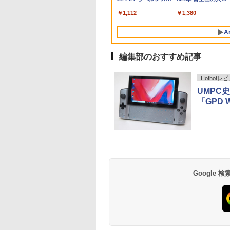
indows11
02 GH-
DELL Latitude 7320 ノート
ーFreeSync & G-Sync対応
Celeron メモリ8GB
MicrosoftOff
C HDMI 軽量
￥7,990
￥5,990
×8本
水 バナジウム含有 
料無料 半年保証
パソコン 中古 PC パソコン
高輝度400cd/m² PS5対応
SSD1TB(最大) 大容量バッテ
語配列キーボー
ワーク ディス
￥250
￥1,112
￥250
￥1,380
ミネラルウォーター
コン
中古ノートPC SSD1TB メモ
HDMI×2 DP×1.4 KTC
リービジネス 大学生 プレゼ
ラ/USB 3.0 /H
び ポータブル
ペットボトル 静岡県
リ32GB デル
H27T22C 3年保証
ント 学生向け
Bluetooth
A
産 500ミリリットル
(Smart Basic)
編集部のおすすめ記事
Hothotレ
UMPC
「GPD W
薬屋のひとりごと 17
異世界居酒屋「の
巻 (デジタル版ビッグ
ぶ」(22) (角川コミッ
ガンガンコミックス)
クス・エース)
￥770
￥832
Google