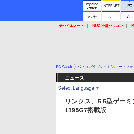
モバイルノート
NUC/小型パソコン
M
SSD
キーボード
マウス
PC Watch
パソコン/タブレット/スマートフォ
ニュース
Select Language
▼
リンクス、5.5型ゲーミングU
1195G7搭載版