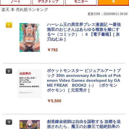
ノート
デスクトップ
モニター
本
楽天 本 売れ筋ランキング
更新日時：2026/08/11 04:00
中古ノートパソコン・ windows11 offic
地デジ BS TV 視聴 Youtube 動画 23.8 i
モバイルモニター HAILESI S123E 12.3
ハーレム王の異世界プレス漫遊記 〜最強
1
1
1
1
e付・整備済み品・富士通 ARROWS Tab
n NEC ラビ LAVIE Direct DA570M 整備
インチ タッチパネル タッチペン対応 モ
無双のおじさんはあらゆる種族を嫁にす
Q508 文教モデル 10.1型 WUXGA タブレ
済 第8世代 Corei5 デスクトップパソコン
バイルディスプレイ 1920x1280 フルHD
る〜（コミック） ： 6 【電子書籍】[ 灰
ットPC (Atom / 4GB / 128GB / Window
SSD512GB ＋ HDD1TB 中古 一体型 WI
3:2比率 100％sRGB広色域 高輝度300nit
刃ねむみ ]
s 11 & Office 2019 搭載) 本体＋専用キ
NDOWS11 メモリ8GB DVDマルチ キー
HDR対応 OTG対応 ポータブルモニター
ーボード付 ・初期設定不要
ボード マウス付 初期設定済 WEBカメラ
軽量 自立型 スピーカー内蔵Switch2 PS5
￥792
office付き TVチューナー PC 本体 送料込
XBOX PC Mac iPhone
￥9,800
￥63,800
￥11,999
ポケットモンスター ビジュアルアートブ
2
ック 30th anniversary Art Book of Pok
【★最大100%ポイント】【新生活応援・
emon Video Games developed by GA
2
2026】【Office 2019 H&B】富士通 MU
【★20％クーポン】MINISFORUM NAB
【送料無料】TF: DELL デル 超広視野角
ME FREAK BOOK2（-） （ポケモン
2
2
937/Celeron 3865U/メモリ:4GB/8GB/S
6 Lite ミニPC Intel® Core i5-12600H 1
P2421D QHD (2560x1440) 液晶モニター
ポケモン） [ 元宮秀介 ]
SD:128GB/256GB/512GB/1TB/13.3型/
6/32GB 512GB/1TB ミニパソコン Wi-Fi
23.8インチワイド ブラック LEDバックラ
フルHD/wifi/HDMI/USB3.0/中古 ノート
6 BT5.2 2x2500Mbps LAN有線無線接続
イト付 非光沢 ノングレア 液晶ディスプ
￥5,500
パソコン/モバイルPC/Windows11
両対応 HDMI×2 /USB-C×2 4K@60Hz 4
レイ 中古液晶モニター 高画質 昇降・回
画面出力 小型パソコン
転可能【3ケ月保証】
￥9,999
￥109,799
￥14,800
創造錬金術師は自由を謳歌する 故郷を追
3
放されたら、魔王のお膝元で超絶効果の