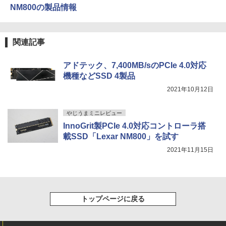
NM800の製品情報
【2026年アップグレード版】AOKIMI ワイヤ
見知らぬ糸
スーパーの裏でヤニ吸うふたり 9巻 (デジタル
レスイヤホン bluetooth イヤホン V12 小型
版ビッグガンガンコミックス)
by Amazon 炭酸水 ラベルレス 500ml ×24本
軽量 ブルートゥースHi-Fi 最大36時間再生 ぶ
強炭酸水 ペットボトル 500ミリリットル (Sm
￥250
関連記事
るーとゅーす コードレス ENCノイズキャン
art Basic)
￥810
セリング 自動ペアリング Type-C充電 マイク
付き 防水 タッチ式音量調整 スポーツ/通勤/通
￥1,625
アドテック、7,400MB/sのPCIe 4.0対応
学/WEB会議(ホワイト)
機種などSSD 4製品
On My Road (Stadium ver.)
HUNTER×HUNTER モノクロ版 39 (ジャンプ
￥1,964
2021年10月12日
コミックスDIGITAL)
【Amazon.co.jp限定】 伊藤園 磨かれて、澄
みきった日本の水 2L 8本 ラベルレス [ ケース
￥250
] [ 水 ] [ ペットボトル ] [ 箱買い ] [ ストック
￥572
やじうまミニレビュー
Xiaomi シャオミ REDMI Buds 8 Lite ワイヤ
] [ 水分補給 ]
InnoGrit製PCIe 4.0対応コントローラ搭
レスイヤホン Bluetooth 5.4 ノイズキャンセ
リング ANC 36時間再生
載SSD「Lexar NM800」を試す
￥998
2021年11月15日
￥3,480
トップページに戻る