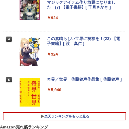
マジックアイテム作り放題になりまし
＼ ★最大2555円OFFクーポン★／中古
た (7) 【電子書籍】[ 千月さかき ]
3
ノートパソコン 中古ノートPC おまかせ
-新品- mouse G TUNE DGI5G60JD65D
JAPANNEXT｜ジャパンネクスト モバイ
3
3
パソコン 15.6インチ SSD256GB メモリ
WHB3 ゲーミングデスクトップ
ル液晶ディスプレイ(10.5型/IPS/FHD+ 19
￥924
8GB Windows11 中古パソコン 富士通
20×1280/60Hz/50ms)(シルバー) JN-MD-
東芝 NEC HP DELL等 ノートpc Office
IPS105FHDPR
￥189,800
付き WIFI Bluetooth 激安PC 安いパソコ
ン
￥14,440
この素晴らしい世界に祝福を！(23) 【電
4
子書籍】[ 渡 真仁 ]
￥9,999
【展示品・代引不可】 富士通 FUJITSU
4
￥924
デスクトップPC FMV Desktop Fシリー
【2,000円クーポン＋P最大31.5%還
4
ズ F77 27型 / Core i7-1260P / メモリ 16
元！】ゲーミングモニター 27インチモニ
GB / SSD 1TB / Windows 11 / 2024 Offi
HP Elite Dragonfly Windows11 64bit
ター 液晶ディスプレイ WQHD (2560x14
4
ce付き
タッチパネル液晶 WEBカメラ HDMI Cor
40) Fast IPS 200Hz 1ms(MPRT) 124%s
e i5 8265U メモリー8GB 高速SSD128G
RGB 低ブルーライトフリッカーフリーFr
奇界／世界 佐藤健寿作品集 [ 佐藤健寿 ]
5
B 無線LAN B5サイズ モバイル フルHD
eeSync & G-Sync対応高輝度400cd/m²
￥229,800
液晶 ノートパソコン【中古】【30日保
PS5対応HDMI×2 DP×1.4 KTC H27T22C
￥5,940
証】1803966
3年保証
￥26,800
￥23,731
【★20%OFF】MINISFORUM MS-S1 M
5
ax ミニPC AMD Ryzen Al Max+ 395 /Ra
deon 8060S /128GB+2TB SSD/ 1 х HD
楽天ランキングをもっと見る
MI ・2 х USB4・2 х USB4 V2 /2 х 10Gb
E LAN ミニパソコン
「P15倍還元」ノートパソコン 第13世代
IOデータ ゲーミングモニター(ゲーミン
5
5
Amazon売れ筋ランキング
Intel 高速CPU搭載 Office2024付き｜Wi
グスタンド) GigaCrysta KH-GD243UDB