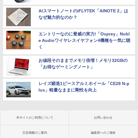
AIスマートノートのiFLYTEK「AINOTE 2」は
なぜ魅力的なのか？
エントリーなのに脅威の実力!「Osprey」Nobl
e Audioワイヤレスイヤフォン4機種を一気に聴
く
お値段そのままでメモリ倍増！メモリ32GBの
「お得なゲーミングノート」
レイズ鍛造1ピースアルミホイール「CE28 N-p
lus」軽量なままに剛性を向上
本サイトのご利用について
お問い合わせ
広告掲載のご案内
編集部へのご連絡