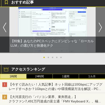
おすすめ記事
【特集】あなたのPCスペックにドンピシャな「ローカル
LLM」の選び方と快適化テク
●
●
●
●
●
アクセスランキング
1時間
24時間
1週間
1カ月
【今すぐ読みたい！人気記事】ネット回線は10Gbpsにアップグ
レードすべきか？1Gbpsとの違いや環境構築方法を解説 - PC
Watch
【大河原克行の「パソコン業界、東奔西走」】
クラファン7,491万円達成の富士通「FMV Keyboard X」、極限