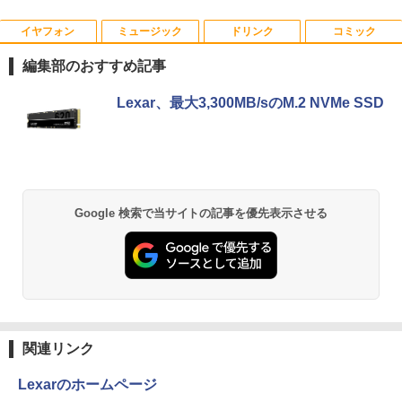
ndows11Pro 初期設定済｜14.1型液晶｜
-F ［23.8型 / フルHD(1920×1080) / ワイ
￥565,999
メモリ8GB＋SSD512GB｜日本語キーボ
ド / 240Hz］ ブラック
イヤフォン
ミュージック
ドリンク
コミック
ード｜在宅勤務・学生・・テレワーク・
ビジネス・初心者最適｜Webカメラ・大
￥26,800
編集部のおすすめ記事
容量バッテリー｜初期設定済みですぐ使
える！
Anker Soundcore P40i オフホワイト
BRUCE WAYNE feat. Flo Milli, ATL Jacob
by Amazon 天然水 ラベルレス 500ml ×24本
薬屋のひとりごと 17巻 (デジタル版ビッグガ
Lexar、最大3,300MB/sのM.2 NVMe SSD
[Explicit]
富士山の天然水 バナジウム含有 水 ミネラル
ンガンコミックス)
￥29,980
ウォーター ペットボトル 静岡県産 500ミリリ
￥7,990
ットル (Smart Basic)
￥250
￥770
￥1,380
Anker Soundcore P31i ピンク
BRUCE WAYNE feat. Flo Milli, ATL Jacob
ONE PIECE モノクロ版 115 (ジャンプコミッ
Google 検索で当サイトの記事を優先表示させる
[Explicit]
クスDIGITAL)
【Amazon.co.jp限定】 い・ろ・は・す 2L P
ET ラベルレス ×8本
￥5,990
￥250
￥594
￥1,112
Anker Soundcore Liberty 5 ミッドナイトブ
On My Road (Stadium ver.)
異世界居酒屋「のぶ」(22) (角川コミックス・
ラック
エース)
by Amazon 天然水ラベルレス 2L×9本
関連リンク
￥250
￥-
￥832
￥1,117
Lexarのホームページ