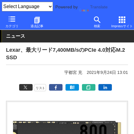
Powered by
Translate
PC Watch
半導体/周辺機器
SSD
その他
カテゴリ
過去記事
検索
Impressサイト
ニュース
Lexar、最大リード7,400MB/sのPCIe 4.0対応M.2
SSD
宇都宮 充
2021年9月24日 13:01
リスト