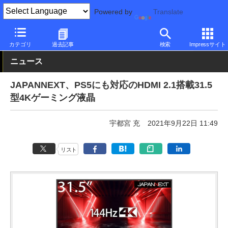
Powered by
Translate
PC Watch
半導体/周辺機器
モニター
JAPANNEXT
カテゴリ
過去記事
検索
Impressサイト
ニュース
JAPANNEXT、PS5にも対応のHDMI 2.1搭載31.5
型4Kゲーミング液晶
宇都宮 充
2021年9月22日 11:49
リスト