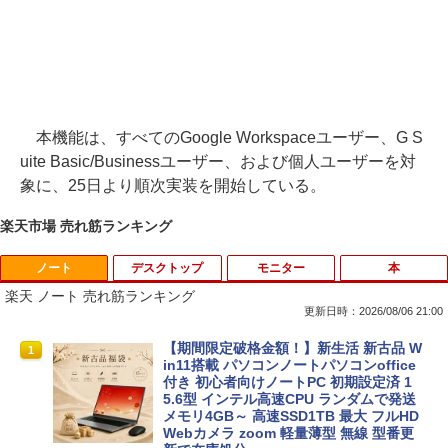
本機能は、すべてのGoogle Workspaceユーザー、G S
uite Basic/Businessユーザー、および個人ユーザーを対
象に、25日より順次実装を開始している。
楽天市場 売れ筋ランキング
ノート
デスクトップ
モニター
本
楽天 ノート 売れ筋ランキング
更新日時：2026/08/06 21:00
【期間限定破格金額！】新生活 新古品 W
1
in11搭載 パソコンノートパソコンoffice
付き 初心者向けノートPC 初期設定済 1
5.6型 インテル高速CPU ランダムで発送
メモリ4GB～ 高速SSD1TB 最大 フルHD
Webカメラ zoom 軽量薄型 無線 型番更