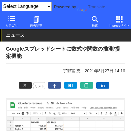
Powered by
Translate
PC Watch
市場
サービス
Google
カテゴリ
過去記事
検索
Impressサイト
ニュース
Googleスプレッドシートに数式や関数の推測/提
案機能
宇都宮 充
2021年8月27日 14:16
リスト