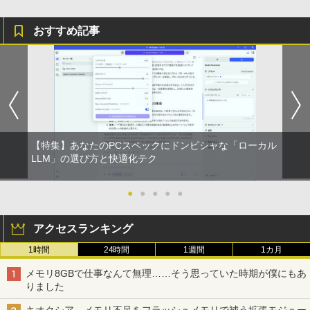
＼11日まで限定価格／デスクトップパソ
5
おすすめ記事
コン 新品 高性能 第14世代 第12世代 Cor
ei7 Corei5 Corei3 AMD Ryzen7 SSD 25
6GB〜1TB メモリ 8GB〜32GB Window
s11 WPS Office付き 動画編集 在宅ワー
ク 安い 高スペック デスクトップPC ビジ
ネス オフィス業務 事務作業 デスクワー
ク
￥49,210
【特集】あなたのPCスペックにドンピシャな「ローカル
LLM」の選び方と快適化テク
●
●
●
●
●
アクセスランキング
1時間
24時間
1週間
1カ月
メモリ8GBで仕事なんて無理……そう思っていた時期が僕にもあ
りました
キオクシア、メモリ不足をフラッシュメモリで補う拡張モジュー