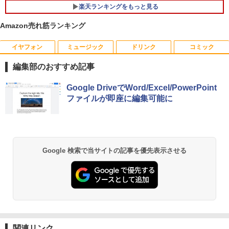
楽天ランキングをもっと見る
Amazon売れ筋ランキング
イヤフォン
ミュージック
ドリンク
コミック
【おまかせPC】 デスクトップパソコン
mini HDMI - HDMIオスメス HDMI - mini
片田舎のおっさん、剣聖になる 11 〜
1
1
1
Win11搭載 省スペース型 第8世代Core i5
HDMIオスメス変換アダプタ1080pサポー
ただの田舎の剣術師範だったのに、大成
編集部のおすすめ記事
/ 8GB以上 / SSD/HDDストレージ選択式
ト【送料無料】
した弟子たちが俺を放ってくれない件〜
有名メーカー（DELL HP 富士通 NEC レ
【電子書籍】[ 佐賀崎しげる ]
Anker Soundcore P40i オフホワイト
BRUCE WAYNE feat. Flo Milli, ATL Jacob
【Amazon.co.jp限定】 い・ろ・は・す 2L P
薬屋のひとりごと 17巻 (デジタル版ビッグガ
ノボ）からご提供 中古 省スペースデスク
Google DriveでWord/Excel/PowerPoint
￥498
[Explicit]
ET ラベルレス ×8本
ンガンコミックス)
トップ Windows11 Office付き 設定済み
￥1,430
ファイルが即座に編集可能に
￥5,990
ですぐ使えるPC
￥250
￥1,001
￥770
￥19,800
GREEN HOUSE｜グリーンハウス 強化ガ
2
ラスディスプレイ台 GH-DKBB-CL[GHD
【3千円以上送料無料】日本の歴史 角川
2
KBBCL]
まんが学習シリーズ 16巻+別巻5冊定番セ
Anker Soundcore P31i ブラック
BRUCE WAYNE feat. Flo Milli, ATL Jacob
by Amazon 天然水 ラベルレス 500ml ×24本
異世界居酒屋「のぶ」(22) (角川コミックス・
Google 検索で当サイトの記事を優先表示させる
ット 21巻セット／山本博文
[Explicit]
富士山の天然水 バナジウム含有 水 ミネラル
エース)
NiPoGi ミニpc Intel N5030 【2026新モ
￥1,740
2
ウォーター ペットボトル 静岡県産 500ミリリ
￥4,990
デル・業界超ミニ】 最大3.1Hz mini pc
￥23,760
ットル (Smart Basic)
￥250
￥832
Windows11 Pro 12GB+256GB SSD (4T
B拡大可能) 4K 静音 高速熱放散 小型超軽
￥1,380
量ミニパソコン豊富なインターフェース
【マラソンセール期間中ポイント5倍】中
3
USB3.2/HDMI 2.0×2 高速2.4G/5GWi-Fi
古モニター 19〜27インチ サイズ選択可
角川まんが学習シリーズ 日本の歴史
3
BT4.2 省電力 小型パソコン
Anker Soundcore Liberty 5 ミッドナイトブ
On My Road (Stadium ver.)
HUNTER×HUNTER モノクロ版 39 (ジャンプ
能 HDMI / DisplayPort / VGA / DVI 端子
全16巻+別巻5冊定番セット [ 山本 博文
ラック
コミックスDIGITAL)
by Amazon 天然水ラベルレス 2L×9本
選択可能 店長おまかせ ケーブル付き サ
]
関連リンク