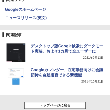
￥29,900
￥250
ブモニターにおすすめ 動作確認済み 30
￥14,990
￥572
￥1,117
日保証 送料無料
￥23,760
Googleのホームページ
￥4,580
ニュースリリース(英文)
PASOUL 煌 Ver.R GBKR-1060-i5 ゲーミ
3
ングPC デスクトップパソコン GeForce
【2026年アップグレード版】AOKIMI ワイヤ
On My Road (Stadium ver.)
スーパーの裏でヤニ吸うふたり 9巻 (デジタル
九条の大罪（17） 【電子書籍】[ 真鍋昌
4
GTX1060 中古22型液晶モニター付 第7
レスイヤホン bluetooth イヤホン V12 小型
版ビッグガンガンコミックス)
by Amazon 炭酸水 ラベルレス 500ml ×24本
平 ]
世代 Intel Corei5 7500 3.20GHz 最大3.6
軽量 ブルートゥースHi-Fi 最大36時間再生 ぶ
強炭酸水 ペットボトル 500ミリリットル (Sm
￥250
22インチ ワイド 液晶モニター ★店長お
4
関連記事
GHz Windows10 SSD256GB メモリ8G
るーとゅーす コードレス ENCノイズキャン
art Basic)
￥810
まかせ 22型 ディスプレイ フルHD対応 H
￥759
B デスクトップPC eスポーツ 【中古】
セリング 自動ペアリング Type-C充電 マイク
DMI DisplayPort 平面 在宅ワーク 在宅
付き 防水 タッチ式音量調整 スポーツ/通勤/通
￥1,625
勤務 液晶 モニター PCモニター 中古モニ
デスクトップ版Google検索にダークモー
学/WEB会議(ホワイト)
￥52,800
ター 【★安心30日保証】 中古
ド実装。およそ1カ月で全ユーザーに
BUGS LIFE
ONE PIECE モノクロ版 115 (ジャンプコミッ
￥1,964
2021年9月13日
クスDIGITAL)
￥4,980
コカ・コーラ やかんの麦茶 from 爽健美茶 ラ
あなたが誰かを殺した （講談社文庫） [
5
ベルレス 650mlPET×24本
￥250
東野 圭吾 ]
「楽天ランキング1位」 デスクトップパ
4
￥594
Googleカレンダー、在宅勤務向けに会議
ソコン Windows11 パソコン Office付き
Xiaomi シャオミ REDMI Buds 8 Lite ワイヤ
￥1,653
￥1,023
新品｜インテル 第14世代 Core i5-6400 i
招待を自動拒否できる新機能
レスイヤホン Bluetooth 5.4 ノイズキャンセ
モニター 21.5型 液晶ディスプレイ ベゼ
5
5-12400F i7-14700F｜ SSD 256GB～2T
リング ANC 36時間再生
ル ディスプレイ 液晶モニター PCモニタ
2021年10月21日
B｜メモリ 8～64GB｜ デスクトップPC
ー 壁掛け フリッカーレス FreeSync 21.
安い 高性能 ゲーム 本体のみ 高スペッ 初
￥2,980
5インチ 角度調節 FullHD ブルーライト
期設定済み
カット VAパネル VESAフル FHDノング
レア MAXZEN JM22CH02
￥45,700
トップページに戻る
￥9,480