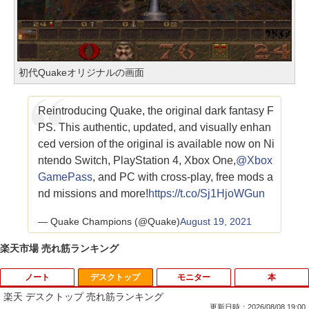
初代Quakeオリジナルの画面
Reintroducing Quake, the original dark fantasy F
PS. This authentic, updated, and visually enhan
ced version of the original is available now on Ni
ntendo Switch, PlayStation 4, Xbox One,
@Xbox
GamePass
, and PC with cross-play, free mods a
nd missions and more!
https://t.co/Sj1HjoWGun
— Quake Champions (@Quake)
August 19, 2021
楽天市場 売れ筋ランキング
ノート
デスクトップ
モニター
本
楽天 デスクトップ 売れ筋ランキング
更新日時：2026/08/08 19:00