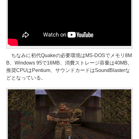
ちなみに初代Quakeの必要環境はMS-DOSでメモリ8M
B、Windows 95で16MB、消費ストレージ容量は40MB。
推奨CPUはPentium、サウンドカードはSoundBlasterな
どとなっている。