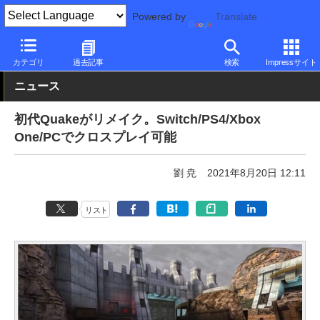
Powered by
Translate
PC Watch
ソフトウェア/アプリ
他ソフト/アプリ
新バージョン
カテゴリ
過去記事
検索
Impressサイト
ニュース
初代Quakeがリメイク。Switch/PS4/Xbox
One/PCでクロスプレイ可能
劉 尭
2021年8月20日 12:11
リスト