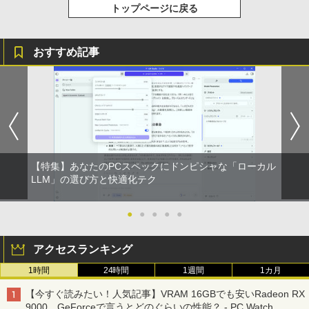
IO-DATA モニター 21.5インチ MF224ED
￥22,000
3
indows10
トップページに戻る
￥250
B ADSパネル フルHD HDMI スピーカー
￥14,990
￥594
￥1,117
内蔵 中古ディスプレイ
￥8,999
￥6,600
キングダム 80 （ヤングジャンプコミッ
おすすめ記事
4
クス） [ 原 泰久 ]
【2026年アップグレード版】AOKIMI ワイヤ
On My Road (Stadium ver.)
HUNTER×HUNTER モノクロ版 39 (ジャンプ
【訳あり特価】【最新Office2024】レッ
4
レスイヤホン bluetooth イヤホン V12 小型
コミックスDIGITAL)
by Amazon 炭酸水 ラベルレス 500ml ×24本
￥770
ツノート SZ5〜SV8 Panasonic 第6〜8
軽量 ブルートゥースHi-Fi 最大36時間再生 ぶ
強炭酸水 ペットボトル 500ミリリットル (Sm
￥250
【楽天1位!1,600円OFFクーポン 8/4 20:
4
世代 Core i5 新品SSD 512GB メモリ16
るーとゅーす コードレス ENCノイズキャン
art Basic)
￥572
00-8/11 01:59】Xiaomi Monitor A24i 20
GB Win11 12.1型FHD Webカメラ 無線L
セリング 自動ペアリング Type-C充電 マイク
26 ディスプレイ 1080P 23.8インチ 144
AN 軽量 初期設定済 すぐ使える テレワー
付き 防水 タッチ式音量調整 スポーツ/通勤/通
￥1,625
Hzリフレッシュレート sRGB99% 1670
ク FHD 事務 学習 パナソニック 中古 パ
学/WEB会議(ホワイト)
万色 300nits ΔE＜1 低ブルーライト 大
[8月下旬より発送予定][新品]ハナバス 苔
5
ソコン PC
画面 TÜV認証 目にやさしい 調整可能な
BUGS LIFE
スーパーの裏でヤニ吸うふたり 9巻 (デジタル
石花江のバスケ論 (1-7巻 最新刊) 全巻セ
【特集】あなたのPCスペックにドンピシャな「ローカル
￥1,964
スタンド VESA
版ビッグガンガンコミックス)
ット [入荷予約]
【Amazon.co.jp限定】 伊藤園 磨かれて、澄
￥15,980
LLM」の選び方と快適化テク
みきった日本の水 2L 8本 ラベルレス [ ケース
￥250
￥12,580
] [ 水 ] [ ペットボトル ] [ 箱買い ] [ ストック
￥810
￥5,544
Xiaomi シャオミ REDMI Buds 8 Lite ワイヤ
] [ 水分補給 ]
●
●
●
●
●
レスイヤホン Bluetooth 5.4 ノイズキャンセ
超軽量980g ノートパソコンSONY VAIO
5
リング ANC 36時間再生
￥998
PRO13 インテル第10世代 Core i5 1035
【楽天1位 10.5/11インチ 小型 軽量】モ
5
アクセスランキング
G1メモリ8GB 秒速起動SSD最大1TB 14
￥3,480
バイルモニター 10.5インチ 11インチ フ
型FHD1920*1080高解像度 カメラ内蔵 ノ
ルHD 1080P 100%sRGB 400cd/m? 光沢
1時間
24時間
1週間
1カ月
ートパソコン Windows11Proオフィス付
IPS パネル 色鮮やか 265g 超軽量 Type-
き 5GWIFI Bluetooth 最新MicrosoftOff
C対応 miniHDMI モニター 持ち運び サブ
【今すぐ読みたい！人気記事】VRAM 16GBでも安いRadeon RX
ice2024可送料無料 中古パソコン軽量
ディスプレイ ミニPC対応 3年保証 EVICI
9000、GeForceで言うとどのぐらいの性能？ - PC Watch