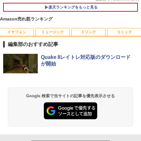
楽天ランキングをもっと見る
【中古】 富士通 LIFEBOOK A A561/D C
1
eleron B710 1.6GHz Windows7世代のP
Amazon売れ筋ランキング
C 均一 BIOS表示可 ジャンクPC 送料無
料 [95213]
イヤフォン
ミュージック
ドリンク
コミック
【中古良品】【安心保証】Princeton 21.
【3千円以上送料無料】世界の歴史 集英
1
1
￥3,500
5型ワイドカラー液晶ディスプレイ PTF
社版学習まんが 18巻セット／高井啓介
編集部のおすすめ記事
WDE-22W / PTFBDE-22W ブラック/ ホ
ワイト色 スピーカー搭載 プリンストン
￥19,800
Anker Soundcore P40i オフホワイト
BRUCE WAYNE feat. Flo Milli, ATL Jacob
by Amazon 天然水 ラベルレス 500ml ×24本
薬屋のひとりごと 17巻 (デジタル版ビッグガ
Quake IIレイトレ対応版のダウンロード
[Explicit]
富士山の天然水 バナジウム含有 水 ミネラル
ンガンコミックス)
R160-NEC Chromebook Y2 1点 Chrom
2
￥4,050
が開始
ウォーター ペットボトル 静岡県産 500ミリリ
￥7,990
eOS 11.6型 CPU Intel Celeron N4020
ットル (Smart Basic)
￥250
￥770
メモリ 4GB LPDDR4 SSD 32GB eMMC
ちいかわ なんか小さくてかわいいやつ
2
2021製 WebKカメラ付き 360度回転可
（7） （ワイドKC） [ ナガノ ]
￥1,380
能 ACアダプタ付き 【中古品整備品】
□◇〇【目が疲れにくい ブルーライトカ
2
ット!!】iiyama/イイヤマ フルHD対応21.
￥1,375
￥5,980
Anker Soundcore P31i ブラック
BRUCE WAYNE feat. Flo Milli, ATL Jacob
異世界居酒屋「のぶ」(22) (角川コミックス・
Google 検索で当サイトの記事を優先表示させる
5型 ProLite XUB2292HS-B1 HDMI対応
[Explicit]
エース)
【Amazon.co.jp限定】 い・ろ・は・す 2L P
スピーカー内蔵 綺麗な鮮明画像 【中古】
ET ラベルレス ×8本
￥5,990
送料無料
￥250
￥832
【★最大100%ポイント】【大特価!訳あ
￥1,112
3
￥6,500
施設基準パーフェクトブック 2026年度
3
り!】富士通 LIFEBOOK A576/第6世代 C
版 [ 一般社団法人日本施設基準管理士協
ore i3/メモリ:4GB/SSD:128GB/15.6型液
会 ]
晶/USB 3.0/VGA/HDMI/DVD/Office/中古
Anker Soundcore Liberty 5 ミッドナイトブ
On My Road (Stadium ver.)
ONE PIECE モノクロ版 115 (ジャンプコミッ
パソコン ノートパソコン Windows11 W
ラック
クスDIGITAL)
by Amazon 天然水ラベルレス 2L×9本