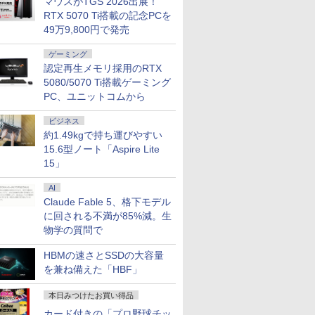
マウスがTGS 2026出展！
RTX 5070 Ti搭載の記念PCを
49万9,800円で発売
ゲーミング
認定再生メモリ採用のRTX
5080/5070 Ti搭載ゲーミング
PC、ユニットコムから
ビジネス
約1.49kgで持ち運びやすい
15.6型ノート「Aspire Lite
15」
AI
Claude Fable 5、格下モデル
に回される不満が85%減。生
物学の質問で
HBMの速さとSSDの大容量
を兼ね備えた「HBF」
本日みつけたお買い得品
カード付きの「プロ野球チッ