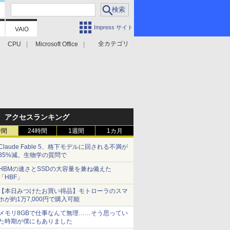
Impress サイト
全カテゴリ
CPU
Microsoft Office
アクセスランキング
時間
24時間
1週間
1カ月
Claude Fable 5、格下モデルに回される不満が
85%減。生物学の質問で
HBMの速さとSSDの大容量を兼ね備えた
「HBF」
【本日みつけたお買い得品】モトローラのスマ
ホが約1万7,000円で購入可能
メモリ8GBで仕事なんて無理……そう思ってい
た時期が僕にもありました