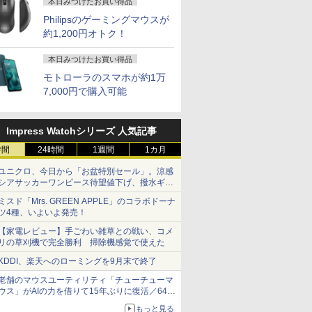
本日みつけたお買い得品
Philipsのゲーミングマウスが
0円OFF
S無】【鍵
ダードモ
「のぶ」
【最強配送対応で最短
Dell OptiPlex 3060
【いたわりセット付
【1500円OFFクーポ
Dynabook dynabook
【エントリーでポイン
【令和8年度】 いちば
【お買い物マラソ開催
超得10％OFF｜fujitsu
「28%クーポンで
【期間限定10%OFFク
町人Aは悪役令嬢をど
【★最大10
＼11日ま
【縦画面対
BARFOUT!
約1,200円オトク！
余裕のス
E-2314
ンチ VA
籍】[ 蝉
翌日到着!!】 Ingnok モ
SFF 第8世代 Core i5
き】1年をおいしくすこ
ン】【WEBカメラ搭
B65/HS (Win11x64) 中
ト100％還元のチャン
んやさしい ITパスポー
中！P最大31.5%還
u758｜最大180日保証
97,848円」GEEKOM
ーポン 8/12 10時ま
うしても救いたい〜ど
ト】【新生
ゲーミングP
ー内蔵】 Del
EDITION 
のある金
GB /
z
バイルモニター 15.6イ
メモリ16GB SSD
やかに過ごす養生手帳
載&フルHD】ノートパ
古 Core i5-
ス】GMKtec M5 Ultra
ト 絶対合格の教科書＋
元】5年保証/Type-
｜フルHD｜中古ノー
A7 Max ミニPC AMD
で】 ゲーミングモニタ
ぶと空と氷の姫君〜
2026】【Off
ット 新品 R
液晶モニタ
AUTUMN 20
本日みつけたお買い得品
OSHIBA
TA 3.5イ
MI 1.4
ンチ モバイルディスプ
512GB Office付き
2027 （インプレス手帳
ソコン 中古パソコン
2.4GHz(1135G7)/メモ
ミニPC AMD Ryzen 7
出る順問題集 [ 高橋 京
C/100Hz 24インチ モ
トパソコン｜
Ryzen 9 7940HS搭載
ー 27インチ FHD
10【電子書店共通特典
H&B】富士
Ryzen7 5
E2425HSM
TRAVEL 
￥11,980
￥36,800
￥3,080
￥23,800
￥31,900
￥86,248
￥1,815
￥11,999
￥35,800
￥135,900
￥13,980
￥726
￥32,800
￥149,800
￥16,398
￥1,870
モトローラのスマホが約1万
54 15.6イ
 中古 ビジ
5ピン ス
レイ FHD 非光沢 A+ス
HDMI Windows11 デス
2027） [ 久保奈穂実 ]
14インチ SSD128GB
リ
7730U 8コア 16スレッ
介 ]
ニター USB-C IPSパネ
Windows11 office付
【8745HS/H255より上
240Hz 1ms Fast IPSパ
イラスト付】 【電子書
LIFEBOOK 
16GB SSD
HD IPS
（Snow M
7,000円で購入可能
re i3 第4世
コン 業務
ッドホン
クリーン IPS液晶パネル
クトップPC 中古パソ
メモリ8GB Core i5 第
8GB/SSD256GB/DVD
ド MAX4.5G 16GB
ル スピーカー内蔵
｜Core i5 第8世代｜メ
位】Radeon 780M(単
ネル HDMI2.0×1
籍】[ 目黒三吉 ]
世代 Core 
Windows
レート 100
ウンズブッ
/16GB
体】
ー 3年保
USBType-C miniHDMI
コン
8世代 Microsoft
マルチ/15.6インチ/Wi-
DDR4 512GB M.2 2280
HDR10 Adaptive
モリ8GB SSD256GB
体GPU級性能)｜
DP1.4×1 Adaptive
リ:8GB/M.2
ップPC WPS
応 スピーカ
12GB/1TB
年)
スタンド付き
Office付き
Fi6対応 [C:並品] 2022
SSD デスクトップPC
Sync VESA対応 チル
｜Microsoft
128GB DDR5拡張可能
Sync対応 フリッカー
NVMe:128G
き 1年保証 
DisplayP
ffice
ix
PS4/PS5/Switch/PC/Mac
Windows11 NEC
年頃購入
4K Bluetooth5.2 デュ
ト調整可 オフィス用
office2019付｜Webカ
｜USB4×2｜4画面8K
フリー ブルーライトカ
fi/Bluetoot
SSD 高性
ター 液晶
Impress Watchシリーズ 人気記事
Fi VGA
など対応
Versapro VM-7 ノート
アル2.5G LAN
PCモニター フレーム
メラ搭載｜15.6インチ
｜デュアル2.5G LAN
ット モニター ディス
FHD/Web
編集 VTub
ー 液晶デ
時間
24時間
1週間
1カ月
C 中古ノー
パソコン 中古 PC パソ
Windows11 Pro 最大
レス Type-C/HDMIポ
テンキー付｜パソコン
｜3年保証｜Win11 Pro
プレイ MAXZEN
ラ/HDMI/US
ーツ 初心
デル 23.
ートパソコ
コン 中古ノートPC
64GB 16TB拡張 コン
ート 高画質 FHD フル
｜ノートパソコン｜中
｜在宅/クリエイター/
MGM27IC04-F240
C/USB3.2
グパソコン
ンモニター
ユニクロ、今日から「お盆特別セール」。涼感
ン
SSD1TB メモリ16GB
パクト 静音 省スペース
HD 液晶モニター
古パソコン｜ノート
ゲーミング向け mini
古PC 中古
プパソコン
新品
シアサッカーワンピース待望値下げ、撥水ギア
NucBox
Minifire MF24X3C
PC｜オフィス付
pc 16GB+1TB
ン Window
荷】
ショーツは1990円に
ミスド「Mrs. GREEN APPLE」のコラボドーナ
ツ4種、いよいよ発売！
【家電レビュー】手ごわい雑草との戦い、コメ
リの草刈機で完全勝利 掃除機感覚で使えた
KDDI、楽天へのローミングを9月末で終了
老舗のマウスユーティリティ「チューチューマ
ウス」がAIの力を借りて15年ぶりに復活／64bit
化、Windows 10/11、「Chrome」も走り回
もっと見る