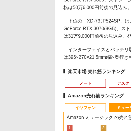
格は50万6,000円前後の見込み
下位の「XD-73JP524SP」は、
GeForce RTX 3070(8GB
は31万9,000円前後の見込み。
インターフェイスとバッテリ駆動
は396×270×21.5mm(幅×奥行
楽天市場 売れ筋ランキング
ノート
デスク
Amazon売れ筋ランキング
10
10
10
10
1
1
1
1
2
2
2
2
イヤフォン
ミュー
Amazon ミュージック の売