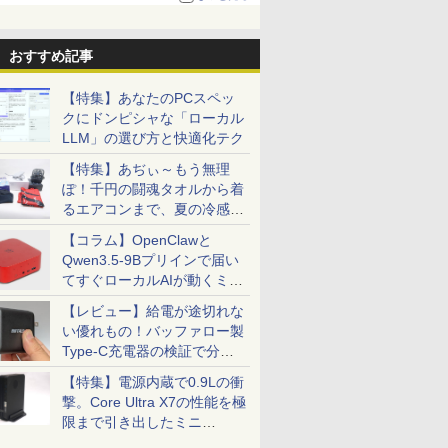
る。復活記念で2026年末まで500円
おすすめ記事
【特集】あなたのPCスペッ
クにドンピシャな「ローカル
LLM」の選び方と快適化テク
【特集】あぢぃ～もう無理
ぽ！千円の闘魂タオルから着
るエアコンまで、夏の冷感グ
ッズ一挙紹介
【コラム】OpenClawと
Qwen3.5-9Bプリインで届い
てすぐローカルAIが動くミニ
PC「SER9 Pro」
【レビュー】給電が途切れな
い優れもの！バッファロー製
Type-C充電器の検証で分か
ったこと
【特集】電源内蔵で0.9Lの衝
撃。Core Ultra X7の性能を極
限まで引き出したミニ
PC「GPD BOX」