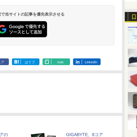
ックスDIGITAL)
×24本 強炭酸水 ペッ
ンプコミックス
ベルレス
版ビッグガンガンコミ
￥1,117
水
トボトル 500ミリリ
DIGITAL)
650mlPET×24本
ックス)
￥594
￥1,625
￥572
￥2,009
￥810
 検索で当サイトの記事を優先表示させる
ットル (Smart
Basic)
ェア
はてブ
note
LinkedIn
コアの
GIGABYTE、8コア