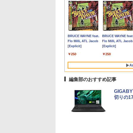
0％OFF｜fujitsu
8%クーポンで
間限定10%OFFク
Aは悪役令嬢をど
【★最大100%ポイン
＼11日まで限定価格／
【縦画面対応/スピーカ
BARFOUT! SPECIAL
【中古】Panasonic
中古パソコン | Dell |
【マラソンセール期間
逆転バリバリバース 1
貴重 英語/中国語/日本
アースドリームス 厳
【マラソンP5倍/10
SAKAMOTO DAYS 
58｜最大180日保証
,848円」GEEKOM
 8/12 10時ま
ても救いたい〜ど
ト】【新生活応援・
ゲーミングPC 福袋 セ
ー内蔵】 Dell Pro 24
EDITION EARLY
Let's note SV8 CF-
OptiPlex 3040 SFF |
中ポイント5倍】中古
金のバリバコイン2枚つ
語版 WINDOWS XP
おまかせモニター 21.
フクーポン】中古ノ
【電子書籍】[ 鈴木
ルHD｜中古ノー
Max ミニPC AMD
 ゲーミングモニタ
と空と氷の姫君〜
2026】【Office 2024
ット 新品 RTX5060
液晶モニター
AUTUMN 2026 / TIME
SV8TDLVS【i5-8365U
Windows11 | デスク
モニター 23.8インチ
き特装版 （コロコロコ
SP3 / WIN7 /WIN10 
型〜27型ワイド
トパソコン Lenovo
斗 ]
ソコン｜
en 9 7940HS搭載
27インチ FHD
【電子書店共通特典
H&B】富士通
Ryzen7 5700X メモリ
E2425HSM 23.8型 フル
TRAVEL 岩本 照
8G 256G(SSD) WiFi
トップ | 一年保証 | 第6
ワイド ノングレア フ
ミックス） [ 掛丸 翔 ]
ンストール（購入時
【HDMI対応 / FULL
ThinkPad L570 第6
,800
5,900
,980
6
￥32,800
￥149,800
￥16,398
￥1,870
￥22,980
￥9,980
￥6,980
￥1,760
￥17,600
￥6,470
￥26,800
￥572
ows11 office付
745HS/H255より上
Hz 1ms Fast IPSパ
スト付】 【電子書
LIFEBOOK U9310/第10
16GB SSD500GB
HD IPS リフレッシュ
（Snow Man） [ ブラ
12LCD(1920x1200)】
世代 | Core i5 6500
ルHD PHILIPS
択） シルアル
HD解像度】 大手メ
代Core i5 メモリ16
Anker Soundcore
BRUCE WAYNE feat.
Anker Soundcore
BRUCE WAYNE feat
re i5 第8世代｜メ
adeon 780M(単
HDMI2.0×1
[ 目黒三吉 ]
世代 Core i5/メモ
Windows11 デスクト
レート 100Hz VESA 対
ウンズブックス ]
【ECセンター】保証期
3.2(～最大3.6)GHz |
243V7Q ブラック VGA
RS232C 省スペー
カー液晶
SSD256GB カメラ
P40i ブラック
Flo Milli, ATL Jacob
P31i ブラック
Flo Milli, ATL Jacob
GB SSD256GB
PU級性能)｜
.4×1 Adaptive
リ:8GB/M.2
ップPC WPS Office付
応 スピーカー HDMI
間1ヶ月【ランクC】
MEM:8GB |
DVI HDMI スピーカー
デスクトップパソコ
(Dell/HP/NEC等) テ
DVD Bluetooth 15.
[Explicit]
[Explicit]
rosoft
8GB DDR5拡張可能
nc対応 フリッカー
NVMe:128GB/256GB/512GB/1TB/Wi-
き 1年保証 NVMe M.2
DisplayPort VGA モニ
HDD:500GB | DVDマ
搭載 動作確認済み 送
Core I3 OR I5 3.1Gヘ
ワーク デュアルモニ
ンチWindows11 Pro
￥7,990
￥5,990
ice2019付｜Webカ
SB4×2｜4画面8K
ー ブルーライトカ
fi/Bluetooth/13.3型
SSD 高性能 配信 動画
ター 液晶 液晶モニタ
ルチ | Win11Pro64Bit
料無料 30日保証
ルツ以上 2Gメモリ
ー Switch PS4 PS5
送料無料 保証付き
￥250
￥250
搭載｜15.6インチ
ュアル2.5G LAN
 モニター ディス
FHD/Webカメ
編集 VTuber対応 eスポ
ー 液晶ディスプレイ
ー DELL 790/7010
応 【整備済み中古品
キー付｜パソコン
年保証｜Win11 Pro
イ MAXZEN
ラ/HDMI/USB-
ーツ 初心者 ゲーミン
デル 23.8インチ パソコ
250Gハード DVD 【
A
ートパソコン｜中
宅/クリエイター/
27IC04-F240
C/USB3.2/パソコン 中
グパソコン デスクトッ
ンモニター ピボット
古】
ソコン｜ノート
ミング向け mini
古PC 中古ノートパソコ
プパソコン【当日出
新品
編集部のおすすめ記事
｜オフィス付
16GB+1TB
ン Windows11
荷】
GIGABY
切りの1
【Amazon.co.jp限
薬屋のひとりごと 17
by Amazon 天然水
異世界居酒屋「の
定】 い・ろ・は・す
巻 (デジタル版ビッグ
ラベルレス 500ml
ぶ」(22) (角川コミッ