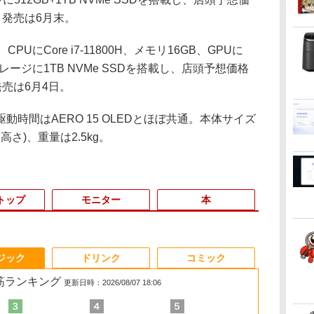
。発売は6月末。
CPUにCore i7-11800H、メモリ16GB、GPUに
)、ストレージに1TB NVMe SSDを搭載し、店頭予想価格
発売は6月4日。
時間はAERO 15 OLEDとほぼ共通。本体サイズ
き×高さ)、重量は2.5kg。
トップ
モニター
本
3
3
3
3
4
4
4
4
5
5
5
5
6
6
6
6
ジック
ドリンク
コミック
れ筋ランキング
更新日時：2026/08/07 18:06