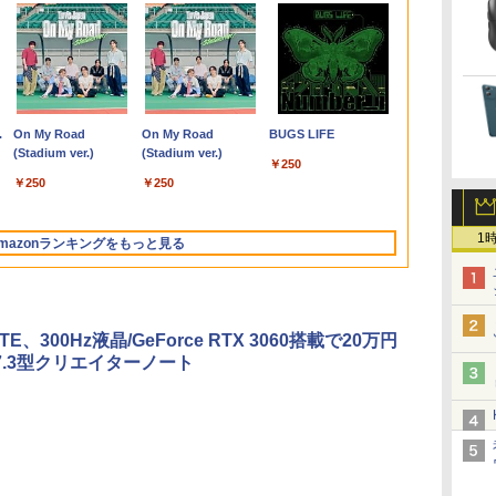
選
%オ
28
【★最大100%ポイン
中古 モニター 23イン
【1500円OFFクーポ
薬屋のひとりごと 17巻
モバイルモニター 15.6
□■※ 【USB端子多数
ノートパソコン 新品
＼話題の編み図が大集
DELL OptiPlex 3060
レビュー投稿 5年保証
【期間限定10%OFFク
魔女と傭兵（9） 【電
【全品最大250
【中古】【O
Acer スタン
異世界居酒屋
5
ー
祐
ト】HP ProDesk 600
チ iiyama XU2390HS-
ン】【訳アリ】【WEB
【電子書籍】[ 日向夏 ]
インチ InnoView モバ
搭載!】 HP デスクトッ
Office付き 初心者向け
合！／【★作品集】ア
Micro【Core i5-
｜MS Office 2024
ーポン 8/12 10時ま
子書籍】[ 宮木真人 ]
クーポン】フ
付】 【 Xeon 
ニター 21.5イ
(22) 【電子書
イ
G2 SFF/第6世代 Core
B3 スリムベゼル AH-
カメラ＋フルHD】ノー
イルディスプレイ 自立
プPC ProDesk 600 G6
初期設定済 Win11 Pro
イアムオリーブ増刊号
8400T/8GB(DDR4)/500GB/Win11-
H&B 搭載｜中古ノート
で】 ゲーミングモニタ
ペックを余裕
2.8GHz / 8.00
フルHD 120H
川 夏哉 ]
￥770
￥792
選
世
i7/メモ
IPSパネル 解像度
トパソコン 中古パソコ
型 1920*1080 FHD ポー
SFF Corei5-10500/メ
日本語キーボード テレ
NO.1 ハマナカ
64bit】中古/送料無料 ※
パソコン Windows11
ー 24.5インチ FHD
額で】 東芝 T
HDD:4TB SA
1ms(VRB) HD
￥22,800
￥8,550
￥29,800
￥8,980
￥30,000
￥29,800
￥950
￥16,800
￥29,800
￥12,980
￥24,999
￥36,000
￥11,880
￥924
ー
GB
リ:4GB/8GB/16GB/SSD:128GB/256GB/512GB/1TB/DVD/DP/VGA/Wifi/2
1920x1080 応答速度
ン 13.3インチ
タブルモニター IPS液晶
モリ
ワーク応援 Celeron
沖縄、離島を除く
Office付｜テンキー
240Hz 1ms Fast IPSパ
Dynabook B5
ンチ×2 】 【
ミニD-Sub 1
.
Anker Soundcore
On My Road
【2026年アップグレ
On My Road
Xiaomi シャオミ
BUGS LIFE
ス
画面出力/Office/中古 デ
5ms コントラスト比
SSD256GB メモリ8GB
パネル 薄型 軽量 持ち運
8GB/SSD256GB/DVD
N3350メモリー:8GB
DVD 搭載｜Core i5 第
ネル HDMI2.0×1
ンチ Intel Co
ネスホン パソ
ピーカー・ヘ
Liberty 5 ミッドナイ
(Stadium ver.)
ード版】AOKIMI ワ
(Stadium ver.)
REDMI Buds 8 Lite ワ
ン
レ
6イ
スクトップ デスクトッ
1000:1 入力端子 DVI
Core i5-1135G7 第11世
び 壁掛けに対応
マルチ/Win11 動作確認
高速SSD:512GB最大
7世代 メモリ 8GB SSD
DP1.4×1 Adaptive
代 メモリ8GB
用 電話機 本
端子 6軸カラ
￥250
トブラック
イヤレスイヤホン
イヤレスイヤホン
タ
プPC/Windows11
D-Sub HDMI 中古ディ
代 Microsoft Office付
Switch/PS3/PS4/PS5/Xbox
【中古】送料無料
laptop 14型液晶 Web
256GB｜店長厳選
Sync対応 フリッカー
SSD256GB/5
証(パネルは1
￥250
￥250
bluetooth イヤホン
Bluetooth 5.4 ノイズ
対
スプレイ PCモニター
き Windows11 東芝
One/PC/スマ
カメラ USB 3.0
Lenovo ThinkPad
フリー ブルーライトカ
Windows11 O
EK221QJ0bm
￥14,990
￥1,964
￥3,480
V12 小型軽量 ブルー
キャンセリング ANC
】
PCディスプレイ 液晶
dynabook G83 中古
ホ/USBType-C/標準
miniHDMI 無線機能
15.6型 Bluetooth Wi-
ット モニター ディス
2019 H&B Wi
トゥースHi-Fi 最大
36時間再生
1
中
ディスプレイ 液晶モニ
PC パソコン ノートPC
HDMI対応【選べる種
Bluetooth 超軽量大容
Fi 無線｜中古 パソコン
プレイ MAXZEN
DVD 中古 P
mazonランキングをもっと見る
36時間再生 ぶるーと
ター rankC
SSD1TB メモリ16GB
類】タッチ/ケース付
量バッテリー ノート
中古PC Word Excel
MGM25IC04-F240
トPC中古ノ
ゅーす コードレス
軽量 薄型 ダイナブック
き/4Kタイプ
PC在宅勤務14Q8H
ン 中古パソコ
ENCノイズキャンセ
リング 自動ペアリン
グ Type-C充電 マイ
TE、300Hz液晶/GeForce RTX 3060搭載で20万円
ク付き 防水 タッチ式
7.3型クリエイターノート
音量調整 スポーツ/通
勤/通学/WEB会議(ホ
ワイト)
by Amazon 天然水
ONE PIECE モノクロ
by Amazon 炭酸水
HUNTER×HUNTER
コカ・コーラ やかんの
スーパーの裏でヤニ吸
ラベルレス 2L×9本
版 115 (ジャンプコミ
ラベルレス 500ml
モノクロ版 39 (ジャ
麦茶 from 爽健美茶 ラ
うふたり 9巻 (デジタル