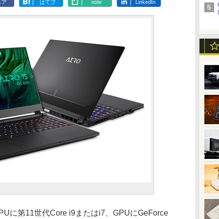
ェア
はてブ
note
LinkedIn
Uに第11世代Core i9またはi7、GPUにGeForce