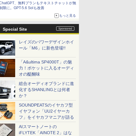
ChatGPT、無料プランもテキストチャットが無
制限に。GPT-5.6 Solも改善
もっと見る
Special Site
レイズのパワーデザインホイ
ール「M6」に新色登場!!
「A&ultima SP4000T」の魅
力！ポケットに入るオーディ
オの醍醐味
総合オーディオブランドに進
化するSHANLINGとは何者
か？
SOUNDPEATSのイヤカフ型
イヤフォン「UU2イヤーカ
フ」をイヤカフマニアが語る
AIスマートノートの
iFLYTEK「AINOTE 2」はな