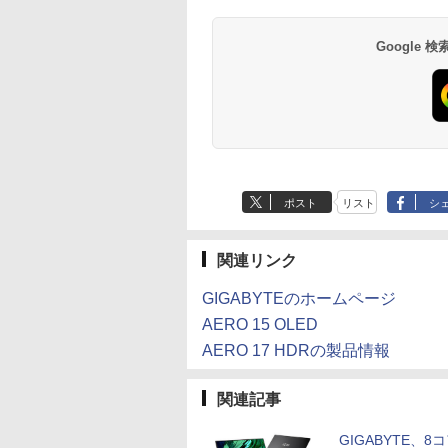
2L PET ラベルレス
ガンガンコミックス)
×24本 富士山の天然
クス・エース)
×8本
水 バナジウム含有 
￥1,112
￥770
￥1,380
￥832
Google
ミネラルウォーター
ペットボトル 静岡県
産 500ミリリットル
(Smart Basic)
ポスト
リスト
シ
関連リンク
GIGABYTEのホームページ
AERO 15 OLED
AERO 17 HDRの製品情報
関連記事
GIGABYTE、8