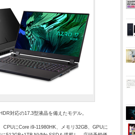
示/HDR対応の17.3型液晶を備えたモデル。
PUにCore i9-11980HK、メモリ32GB、GPUに
ージに512GB+1TB NVMe SSDを搭載し、店頭予想価