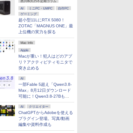
西川和久の不定期コラム
WiFi5 Bluetooth5.0
cocopar HG-238
ート
ミニPC対応 EVICIV
クトップPC
120Hz 仕事 ビジネス
応 129%s
Nucbox みにpc Ryzen
在宅 スピーカー付き
対応 KTC 
AI
ミニPC・UMPC
自作PC
5
楽天ランキング6冠
ゲーミング
N95/N97/N100/4300U/N150
超小型11LにRTX 5080！
より高性能
ZOTAC「MAGNUS ONE」最
上位機の実力を探る
Mac Info
Apple
Macが重い！犯人はどのアプ
リ？アクティビティモニタで
突き止める
AI
一部Fable 5超え「Qwen3.8-
Max」8月12日ダウンロード
可能に！Qwen3.8-27Bも順
次
AI
クリエイター
ChatGPTからAdobeを使える
プラグイン登場。写真/動画
編集や資料作成も