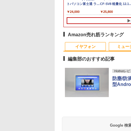
】【Office 2019
IdeaPad Duet370
トパソコン富士通 ライ
CF-SV8 軽量化 12.1
B】富士通
Chromebook ミステ
フブック A579/749
ンチ
999
￥51,480
￥24,000
￥25,800
EBOOK U757/第7世
ィブルー 82T6000RJP
Windows11 第八世代
WUXGA(1920×1200)
re i5/メモ
[10.95型 /Chrome OS
Corei5 15.6型大画面
ノートPC 第8世代
B/16GB/SSD:256GB/512GB/1TB/
/Snapdragon /メモ
メモリ8GB 秒速起動新
Core i5-8365U
ー/15.6型/Wi-
リ：4GB /eMMC：
品SSD256GB DVD内
1.90GHz メモリ8GB
VD/HDMI/VGA/Office/
128GB /2022年7月モデ
蔵【カメラ、テンキー
SSD WEBカメラ内蔵
Amazon売れ筋ランキング
 パソコン/中古PC
ル]
選べる】ノートパソコ
(SSD 256GB) win11
10
10
10
1
1
1
2
2
2
トパソコ
ン オフィス付き
pro&office 2019 搭
イヤフォン
ミュー
ndows11
Microsoftoffice2024
載・送料無料
可 WIFI Bluetooth 送
編集部のおすすめ記事
料無料
Hothotレ
防塵/防
最大100%ポイン
ーカー5年保証／
に記された宝のあ
【1,000円クーポン＋ポ
異世界居酒屋「のぶ」
【全品ポイント10倍！
【マラソンP5倍/10%オ
【公式・メーカー直
ゼンリン住宅地図 B4判
中古デスクトップDel
モニター 23.8インチ
杖と剣のウィストリ
型Andr
【Win11正式対応】
短即日発送】 【新
 仏教レコード [
イント最大31.5%還
(22) 【電子書籍】[ 蝉
要エントリー】【期間
フクーポン】中古ディ
販・送料無料】モニタ
東京都 東京都港区 発行
Optiplex 3070 SFF
144Hz FHD pcモニ
（16） 【電子書籍】
 OptiPlex 3080
 モニター 24イン
大雲 ]
元！】モニター 27イン
川 夏哉 ]
限定セール】Inspiron
スクトップパソコン
ー 新品 フルHD HP
年月202604 13103011I
3070-3070SF 【中
ー フリッカーレス
大森藤ノ ]
第10世代 Core i5/
ディスプレイ PCモ
チ 液晶ディスプレイ
Inspiron デスクトップ
Windows11 Office付
Series 3 Pro 322pe
Dell Optiplex 3070
FullHD ブルーライ
,800
,800
650
￥16,979
￥924
￥54,250
￥15,800
￥11,280
￥25,740
￥24,500
￥10,980
￥594
ー ASUS 液晶ディ
WQHD(2560×1440)
PC DELL Inspiron
き デル Dell OptiPlex
21.45インチFHDモニタ
SFF 中古デスクトッ
ット ノングレア デ
Anker Soundcore
BRUCE WAYNE feat.
【Amazon.co.jp限
薬屋のひとりごと 17
Anker Soundcore
BRUCE WAYNE feat
by Amazon 天然水
異世界居酒屋「の
GB/16GB/32GB/SSD:256GB/512GB/1TB/USB
レイ VA249QGZ
144Hz VAパネル ブル
3020s ネイビー【中
3050 SFF 第6世代Core
ー IPS 21.5型 角度調整
Core i5 Win11 Pro
プレイ HDMI 144hz 
P40i オフホワイト
Flo Milli, ATL Jacob
定】 い・ろ・は・す
巻 (デジタル版ビッグ
P31i ブラック
Flo Milli, ATL Jacob
ラベルレス 500ml
ぶ」(22) (角川コミッ
DP/HDMI/Wi-fi/2画
49QGSZ 23.8型
ーライト軽減
古】
i5 メモリ8GB/16GB 高
VESA 100Hz 液晶
64bit Dell Optiplex
モニター Adaptive-
[Explicit]
2L PET ラベルレス
ガンガンコミックス)
[Explicit]
×24本 富士山の天然
クス・エース)
0×1080 IPSパネル
FreeSync & G-Sync
速SSD128GB/256GB
HDMI VGA PS5
3070 SFF 中古デス
Sync ブラック
￥7,990
￥5,990
×8本
水 バナジウム含有 
ndows11/Windows10/Office/
保証付き 応答速度
サポート オフィス＆カ
DVD搭載 初期設定済み
Switch 3年保証 転送不
トップCore i5 Win11
MAXZEN MJM24IC0
￥250
￥1,112
￥770
￥250
￥1,380
￥832
Google
ミネラルウォーター
 デスクトップ デス
s フレームレス
ジュアルゲーミング対
送料無料 保証付き
可 (型番：AK2F1UT）
Pro 64bit
MJM24IC02-F144 
ペットボトル 静岡県