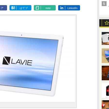
ェア
はてブ
note
LinkedIn