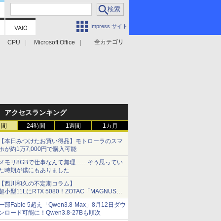
Impress サイト
全カテゴリ
CPU
Microsoft Office
アクセスランキング
時間
24時間
1週間
1カ月
【本日みつけたお買い得品】モトローラのスマ
ホが約1万7,000円で購入可能
メモリ8GBで仕事なんて無理……そう思ってい
た時期が僕にもありました
【西川和久の不定期コラム】
超小型11LにRTX 5080！ZOTAC「MAGNUS
ONE」最上位機の実力を探る
一部Fable 5超え「Qwen3.8-Max」8月12日ダウ
ンロード可能に！Qwen3.8-27Bも順次