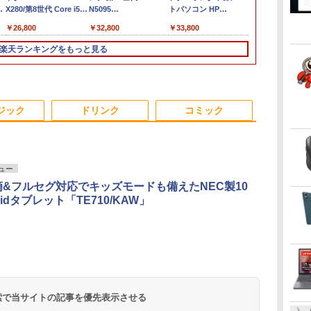
イ
X280/第8世代 Core i5/
N5095
トパソコン HP
X13 Gen2 Ty
メモ
FHD1920*1080IPS液晶
ProBook 450 G7 第10
フルHD / Win
￥26,800
￥32,800
￥33,800
￥34,990
リ:8GB/SSD:256GB/512GB/1TB/12.5
最大メモリ16GB
世代 Core i5 メモリ
高性能 AMD Ry
型/Webカメ
SSD1TB Office付きパ
16GB SSD256GB
5650u/ 16GB
楽天ランキングをもっと見る
ラ/WIFI/Bluetooth/HDMI/USB
ソコン
Bluetooth HDMI カメ
NVMe式256GB
Type-C/中古 パソコン
MicrosoftOffice2024
ラ Wi-Fi 15.6インチ
カメラ/ 無線Wi-
中古PC 中古ノートパソ
可 日本語配列キーボー
Windows 11 Pro 送料
Office付き/ 
コン Windows11
ド/Webカメラ /USB
無料 保証付き
古ノートパソ
3
3
3
4
4
4
5
5
5
6
6
6
3.0 /HDMI 5GWIFI
パソコン 中古
ジック
ドリンク
コミック
Bluetooth ノートパソ
込送料無料 
コン
当日発送
ビュー
滴&フルセグ対応でキッズモードも備えたNEC製10
l
ア
【中古・Aランク】富
Thinlerain 13.3インチ
歴史地理学事典 [ 歴史
【全品最大2500円OFF
アイ・オー・データ ワ
はじめての世界名作え
【正規永久版Office付
★エイスース / ASUS
80代になるとたいてい
iMac 27インチ
モニター 21.
キングダム 8
oidタブレット「TE710/KAW」
タ
[
士通 ESPRIMO D588/B
モニター 小型 ディスプ
地理学会 ]
クーポン】【22インチ
イド液晶ディスプレイ
ほん あかいえほんの
き】NiPoGi ミニpc
アイケア液晶ディスプ
ボケるか死ぬ。70代は
i5-2.8 GHz 
チ/23.8インチ
グジャンプコ
古】
デスクトップパソコン
レイ 液晶ディスプレイ
液晶+新品キーボード
21.5/23.8/27型
おうち（1～40巻）
Intel N5030 最大3.1Hz
レイ フル
神様から与えられた特
メモリ8GB MC
フルhd 高画質 
ス） [ 原 泰久 
￥26,400
トカ
第9世代 Core i5 9500
モニター/1366x768/95°
＆新品無線マウスセッ
1920×1080/アナログ
（0） [ 中脇 初枝 ]
mini pc Windows11
HD(1920x1080) IPSパ
別な時間 （幻冬舎新
Mid2010年
VA ノングレ
￥28,800
￥12,149
￥27,999
￥12,280
￥26,400
￥39,980
￥13,200
￥1,034
￥42,000
￥11,980
￥770
プ
ィス
メモリ8GB 高速
視野/HDMI VGA AV
ト】HP EliteDesk 800
RGB HDMI/ブラック/
Pro 12GB+256GB
ネル VA249QGZ [23.8
書） [ 林真理子 ]
スピーカー内蔵
.
Anker Soundcore
On My Road
by Amazon 天然水
ONE PIECE モノクロ
【2026年アップグレ
On My Road
by Amazon 炭酸水
HUNTER×HUNTER
Xiaomi シャオミ
BUGS LIFE
コカ・コーラ やかんの
スーパーの裏でヤニ吸
pc
SSD256GB
BNC USB ポー
G1 SFF デスクトップ
スピーカー：あり/より
SSD (4TB拡大可能) 4K
インチ]【PCモニタ
証 ディスプレ
Liberty 5 ミッドナイ
(Stadium ver.)
ラベルレス 2L×9本
版 115 (ジャンプコミ
ード版】AOKIMI ワ
(Stadium ver.)
ラベルレス 500ml
モノクロ版 39 (ジャ
REDMI Buds 8 Lite ワ
麦茶 from 爽健美茶 ラ
うふたり 9巻 (デジタル
Windows11 Pro Office
ト/VESAマウント/スピ
PC 第4世代Core-i7
サステナブルなディス
静音 高速熱放散 小型
ー・液晶ディスプレ
ンモニター P
￥250
トブラック
ックスDIGITAL)
イヤレスイヤホン
×24本 強炭酸水 ペッ
ンプコミックス
イヤレスイヤホン
ベルレス
版ビッグガンガンコミ
ク
2019搭載 WiFi 無線
ーカー内蔵/リモコン
Office付き
プレイへ/3辺フレーム
超軽量ミニパソコン豊
イ】【送料無料】
ー フルハイ
￥250
￥1,117
￥250
水
bluetooth イヤホン
トボトル 500ミリリ
DIGITAL)
Bluetooth 5.4 ノイズ
650mlPET×24本
ックス)
1
LAN DVD ドライブ 4K
Windows11 メモリ
レス
富なインターフェース
21インチ 液
￥14,990
￥594
￥1,964
￥1,625
￥572
￥2,980
￥2,009
￥810
 検索で当サイトの記事を優先表示させる
V12 小型軽量 ブルー
ットル (Smart
キャンセリング ANC
マク
対応 省スペース 中古
8GB/16GB
USB3.2/HDMI 2.0×2 高
アイリスオーヤ
トゥースHi-Fi 最大
Basic)
36時間再生