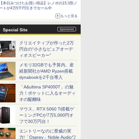
【本日みつけたお買い得品】レノボの15.3型ノ
ートが4万5千円引きでセール中
もっと見る
Special Site
クリエイティブが作った2万
円台の“小さなピュアオーデ
ィオスピーカー”
メモリ32GBでも予算内。産
経新聞社がAMD Ryzen搭載
dynabookを2千台導入
「A&ultima SP4000T」の魅
力！ポケットに入るオーディ
オの醍醐味
マウス、RTX 5060 Ti搭載ゲ
ーミングPCが7万5,000円オ
フで30万円台！
エントリーなのに脅威の実
力!「Osprey」Noble Audioワ