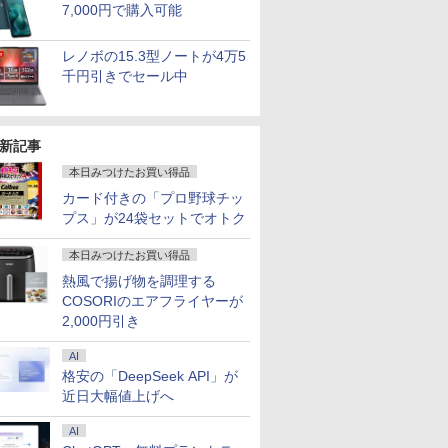
7,000円で購入可能
レノボの15.3型ノートが4万5
千円引きでセール中
新記事
本日みつけたお買い得品
カード付きの「プロ野球チッ
プス」が24袋セットでオトク
本日みつけたお買い得品
熱風で揚げ物を調理する
7
8
9
10
COSORIのエアフライヤーが
2,000円引き
AI
格安の「DeepSeek API」が
近日大幅値上げへ
良品
【新品】Windows11
HP Elite Dragonfly G2
【★最大100%ポイン
LENOV
AI
kPad
ノートパソコン office
13.3インチ 第11世代
ト】【新生活応援・
パン ノー