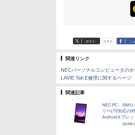
ップPC
0Hz 仕事 ビジネス
応 129%sRGB 高色域
スゼン
産 500ミリリットル
 スピーカー付き
対応 KTC H27T27S
(Smart Basic)
ランキング6冠
ポスト
リスト
シ
関連リンク
NECパーソナルコンピュータの
LAVIE Tab E修理に関するページ
関連記事
NEC PC、SIM
リーLTE対応の8
Androidタブレ
2014年