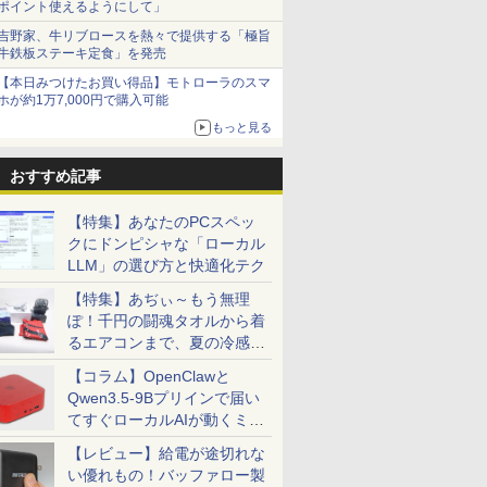
ポイント使えるようにして」
吉野家、牛リブロースを熱々で提供する「極旨
牛鉄板ステーキ定食」を発売
【本日みつけたお買い得品】モトローラのスマ
ホが約1万7,000円で購入可能
もっと見る
おすすめ記事
【特集】あなたのPCスペッ
クにドンピシャな「ローカル
LLM」の選び方と快適化テク
【特集】あぢぃ～もう無理
ぽ！千円の闘魂タオルから着
るエアコンまで、夏の冷感グ
ッズ一挙紹介
【コラム】OpenClawと
Qwen3.5-9Bプリインで届い
てすぐローカルAIが動くミニ
PC「SER9 Pro」
【レビュー】給電が途切れな
い優れもの！バッファロー製