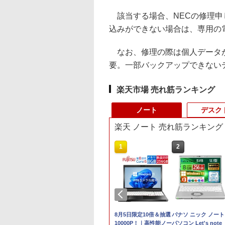
該当する場合、NECの修理申
込みができない場合は、専用の
なお、修理の際は個人データが
要。一部バックアップできない
楽天市場 売れ筋ランキング
ノート
デスク
楽天 ノート 売れ筋ランキング
10
1
2
最大100%ポイン
LENOVO｜レノボジャ
8月5日限定10倍＆抽選
パナソ ニック ノート
【新生活応援・
パン ノートパソコン
10000P！｜高性能ノー
パソコン Let's note