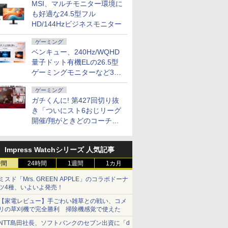
MSI、マルチモニター環境に
も好適な24.5型フル
HD/144Hzビジネスモニター
ゲーミング
ベンキュー、240Hz/WQHD
量子ドット有機ELの26.5型
ゲーミングモニターなど3機
種
ゲーミング
ガチくんに! 第427回切り抜
き「ついにスト6おじリーグ
開催/翔がときどのコーチ就
任など」
Impress Watchシリーズ 人気記事
時間
24時間
1週間
1カ月
ミスド「Mrs. GREEN APPLE」のコラボドーナ
ツ4種、いよいよ発売！
【家電レビュー】手ごわい雑草との戦い、コメ
リの草刈機で完全勝利 掃除機感覚で使えた
NTT島田社長、ソフトバンクのセブン出資に「d