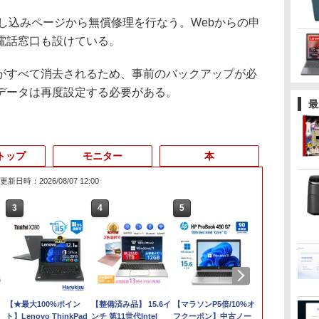
し込みページから無償修理を行なう。Webからの申
電話窓口も設けている。
すべて消去されるため、事前のバックアップが必
データは再度設定する必要がある。
最
トップ
モニター
本
更新日時：2026/08/07 12:00
3
4
5
6
【★最大100%ポイン
【整備済み品】 15.6イ
【マラソンP5倍/10%オ
13.3インチ 
ト】Lenovo ThinkPad
ンチ 第11世代Intel
フクーポン】中古ノー
Lenovo Thin