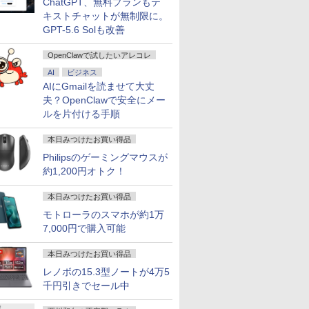
ChatGPT、無料プランもテ
pe-20XJ
付き 15.6インチワイド
Core i5 メモリ8GB
2026】【Office 2019
IdeaPad D
キストチャットが無制限に。
dows11/
液晶 フルHD Intel
SSD 256GB Webカメ
H&B】富士通
Chromeb
￥39,800
￥39,800
￥23,999
￥51,480
GPT-5.6 Solも改善
zen 5-
Pentium GOLD 6500Y
ラ WiFi 6 タッチパネル
LIFEBOOK U757/第7世
ィブルー 82
/ 爆速
メモリ12GB 新品
Windows11 中古ノー
代 Core i5/メモ
[10.95型 /
OpenClawで試したいアレコレ
-SSD/
SSD256GB USB3.0
トパソコン
リ:8GB/16GB/SSD:256GB/512GB/
/Snapdra
Fi6/
HDMI 日本語配列キー
テンキー/15.6型/Wi-
リ：4GB /
AI
ビジネス
Win11【中
ボード【NC15】
Fi/DVD/HDMI/VGA/Office/
128GB /
AIにGmailを読ませて大丈
コン 中古
中古 パソコン/中古PC
ル]
夫？OpenClawで安全にメー
7
7
7
8
8
8
9
9
9
10
10
10
PC】税
ノートパソコ
ルを片付ける手順
あす楽対応
ン/Windows11
本日みつけたお買い得品
Philipsのゲーミングマウスが
約1,200円オトク！
 Core
5イン
0 （ヤン
【エントリーでポイン
【楽天1位常連・超800
【送料無料】JISハンド
3画面 出力可能 ■ 大容
【楽天1位 累計販売100
魔王城の料理番 〜コワ
【★最大100%ポイン
＼メーカー5年保証／
お経に記された宝のあ
【1,000
異世界居酒
【全品ポイ
本日みつけたお買い得品
HDD1TB
/27インチ
ミック
ト100％還元チャンス】
冠獲得】黒/白 モニター
ブック 生コンクリー
量 16GB メモリ ■
万台突破】モバイルモ
モテ魔族ばかりだけ
ト】【Win11正式対応】
【最短即日発送】 【新
りか 仏教レコード [
イント最大3
(22) 【電
要エント
モトローラのスマホが約1万
511J/A
100Hz
]
GMKtec G10 ミニ
21.5 / 23.8 / 24.5 / 27型
ト 2026／日本規格協
SSD 256GB ■ Core i7
ニター 15.6インチ フル
ど、ホワイトな職場で
Dell OptiPlex 3080
品】 モニター 24イン
三木大雲 ]
元！】モニ
川 夏哉 ]
限定セール】
7,000円で購入可能
モデル
ア 非光沢
PC【AMD Ryzen 5
240Hz/200Hz
会／編
■ 高年式モデル ■
HD 4K タッチパネル バ
す〜 6巻 【電子書
SFF/第10世代 Core i5/
チ ディスプレイ PCモ
チ 液晶デ
Inspiro
￥61,999
￥11,999
￥27,940
￥49,800
￥12,999
￥792
￥45,800
￥16,800
￥1,650
￥16,979
￥924
￥54,250
 3年保
3500U DDR4 16GB
/180Hz/165Hz/100Hz
Windows10 Pro ■ オ
ッテリー内蔵 選べる13
籍】[ ワイエム系 ]
メモ
ニター ASUS 液晶ディ
WQHD(256
PC DELL I
本日みつけたお買い得品
イ パソコ
512GB/256GB/1T
ゲーミングモニター
フィスソフト付 ■
モデル 非光沢IPS パネ
リ:8GB/16GB/32GB/SSD:256GB/
スプレイ VA249QGZ
144Hz V
3020s 
Cモニタ
SSD】4C/8T 3.7GHz
1ms応答 pcモニター
DELL OptiPlex 7050
ル Type-C対応 HDMI
3.2/DP/HDMI/Wi-fi/2画
VA249QGSZ 23.8型
ーライト軽
古】
レノボの15.3型ノートが4万5
ビジョン
64GB 16T拡張
パソコン モニター 非光
MT ミニタワー【中古
モニター 持ち運び ディ
面出
1920×1080 IPSパネル
FreeSync 
千円引きでセール中
晶モニター
Windows11 Pro 8K/4K
沢 スピーカー内蔵
パソコン】 初期設定不
スプレイ サブディスプ
力/Windows11/Windows10/Office
5年保証付き 応答速度
サポート 
マ DT-
3画面出力 LAN *2
HDR/Freesync/VESA
要 整備済み 安心サポ
レイ デュアルモニター
中古 デスクトップ デス
1ms フレームレス
ジュアルゲ