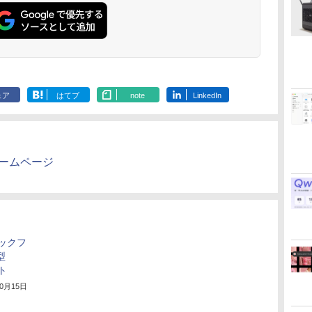
PC 整備済み品 90日保
SSD256GB/512GB ハ
速2.4G/5GWi-Fi BT4.2
JF *
36時間再生 ぶるーと
証 送料無料
イブリッド Wi-Fi DVD
省電力 小型パソコン
ゅーす コードレス
USB3.0 デスクトップ
ENCノイズキャンセ
PC 中古 PC
リング 自動ペアリン
グ Type-C充電 マイ
ク付き 防水 タッチ式
音量調整 スポーツ/通
勤/通学/WEB会議(ホ
ェア
はてブ
note
LinkedIn
ワイト)
ホームページ
ロックフ
型
ット
10月15日