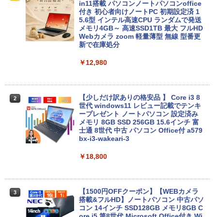
in11搭載 パソコンノートパソコンoffice
付き 初心者向けノートPC 初期設定済 1
5.6型 インテル高速CPU ランダムで発送
メモリ4GB～ 高速SSD1TB 最大 フルHD
Webカメラ zoom 軽量薄型 無線 型番更
新で在庫処分
￥12,980
【少しだけ訳ありの格安品 】 Core i3 8
2
世代 windows11 レビュー記載でテンキ
ープレゼント ノートパソコン 設定済み
メモリ 8GB SSD 256GB 15.6インチ 富
士通 8世代 中古 パソコン Office付 a579
bx-i3-wakeari-3
￥18,800
【1500円OFFクーポン】【WEBカメラ
3
搭載&フルHD】ノートパソコン 中古パソ
コン 14インチ SSD128GB メモリ8GB C
ore i5 第8世代 Microsoft Office付き Wi