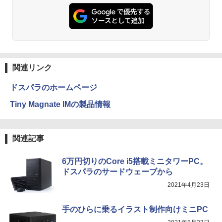
￥250
￥832
定済み キーボードとマウス付属 超薄型 1
78°広視野角 WiFi対応 在宅勤務・ビジネ
￥5,980
￥1,380
ス用
【予約】和山やま 作品4冊セット 小冊子
3
＆アクリルスタンド付き特装版 【2026年
Anker Soundcore Liberty 5 ミッドナイトブ
見知らぬ糸
ONE PIECE モノクロ版 115 (ジャンプコミッ
￥42,800
12月11日発売予定】 わやまやま 夢中さ
ラック
クスDIGITAL)
by Amazon 天然水ラベルレス 2L×9本
君に カラオケ行こ ファミレス行こ 特典
PHILIPS モニター 23.6インチ 243V5 VA
3
付き 豪華 限定
￥250
パネル 1920x1080 フルHD HDMI スピー
￥14,990
￥594
カー内蔵 中古ディスプレイ
￥1,117
関連リンク
￥11,000
MSI CUBI-5-12M-470JP Core i3-1215U/
3
8GB/256GB SSD Windows 11 Pro 超小
￥6,600
ドスパラのホームページ
型デスクトップPC
【2026年アップグレード版】AOKIMI ワイヤ
On My Road (Stadium ver.)
HUNTER×HUNTER モノクロ版 39 (ジャンプ
Tiny Magnate IMの製品情報
レスイヤホン bluetooth イヤホン V12 小型
コミックスDIGITAL)
by Amazon 炭酸水 ラベルレス 500ml ×24本
￥75,700
月がきれいな夜に、誰かに思い出してほ
4
軽量 ブルートゥースHi-Fi 最大36時間再生 ぶ
強炭酸水 ペットボトル 500ミリリットル (Sm
しかった [ 川代紗生 ]
￥250
富士通 17型 SXGA VL-17ESS 液晶ディ
4
るーとゅーす コードレス ENCノイズキャン
art Basic)
￥572
スプレイ 1280×1024 スピーカー内蔵 ブ
セリング 自動ペアリング Type-C充電 マイク
ルーライト低減 DVI-D パソコン用ディス
￥1,760
関連記事
付き 防水 タッチ式音量調整 スポーツ/通勤/通
￥1,625
プレイ モニター 未使用品 新古品 送料無
【エントリーでポイント100％還元のチ
4
学/WEB会議(ホワイト)
料
ャンス】GMKtec ミニPC AMD Ryzen 5
6万円切りのCore i5搭載ミニタワーPC。
7640HS 6コア12スレッド MAX5.0GHz D
On My Road (Stadium ver.)
スーパーの裏でヤニ吸うふたり 9巻 (デジタル
￥1,964
DR5 32GB/最大128GB Radeon 760M P
版ビッグガンガンコミックス)
￥6,800
ドスパラのサードウェーブから
コカ・コーラ やかんの麦茶 from 爽健美茶 ラ
CIe3.0 M.2 2280 SSD1TB/最大2×8TB U
【中古】 ドカベン 全48巻完結 [コミック
ベルレス 650mlPET×24本
￥250
5
2021年4月23日
SB4 Bluetooth5.2 2.5Gbps LAN*2 VES
セット]
￥810
A 静音 mini pc Windows11 Pro 4K 3画
Xiaomi シャオミ REDMI Buds 8 Lite ワイヤ
￥2,009
面出力 M6 Ultra
レスイヤホン Bluetooth 5.4 ノイズキャンセ
￥23,142
【エントリーで最大全額ポイント還元｜
5
手のひらに乗るイラスト制作向けミニPC
リング ANC 36時間再生
8/11まで】 ASUS｜エイスース PCモニ
￥91,999