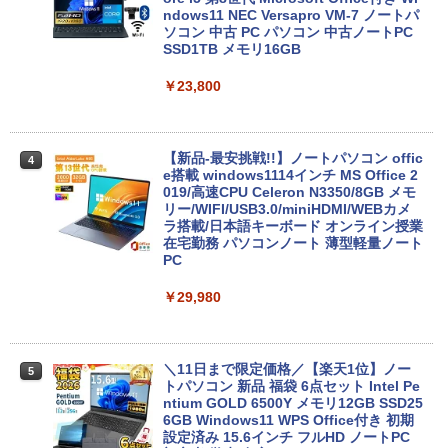
ndows11 NEC Versapro VM-7 ノートパ
ソコン 中古 PC パソコン 中古ノートPC
SSD1TB メモリ16GB
￥23,800
【新品-最安挑戦!!】ノートパソコン offic
4
e搭載 windows1114インチ MS Office 2
019/高速CPU Celeron N3350/8GB メモ
リー/WIFI/USB3.0/miniHDMI/WEBカメ
ラ搭載/日本語キーボード オンライン授業
在宅勤務 パソコンノート 薄型軽量ノート
PC
￥29,980
＼11日まで限定価格／【楽天1位】ノー
5
トパソコン 新品 福袋 6点セット Intel Pe
ntium GOLD 6500Y メモリ12GB SSD25
6GB Windows11 WPS Office付き 初期
設定済み 15.6インチ フルHD ノートPC