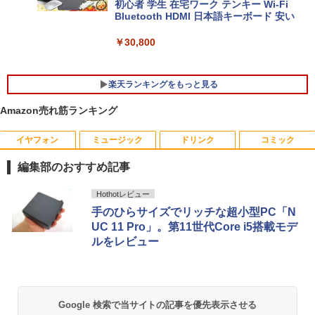
初心者 学生 在宅ワーク テンキー Wi-Fi
Bluetooth HDMI 日本語キーボード 安い
￥30,800
楽天ランキングをもっと見る
Amazon売れ筋ランキング
イヤフォン
ミュージック
ドリンク
コミック
新品 ミニPC VETESA Intel 6500Y Wind
グリーンハウス 強化ガラスディスプレ
【送料無料】ながい窖／手塚治虫
1
1
1
ows11 WPS Office付き メモリ16GB SS
イ台 GH-DKBB-CL
編集部のおすすめ記事
D256GB UHD 4K対応 HDMI DP 有線LA
￥2,200
N USB3.0 VESAマウント対応 省スペー
￥1,500
Anker Soundcore P40i オフホワイト
BRUCE WAYNE feat. Flo Milli, ATL Jacob
【Amazon.co.jp限定】 い・ろ・は・す 2L P
薬屋のひとりごと 17巻 (デジタル版ビッグガ
ス 超軽量 コンパクトPC
Hothotレビュー
[Explicit]
ET ラベルレス ×8本
ンガンコミックス)
手のひらサイズでリッチな超小型PC「N
￥7,990
￥34,800
UC 11 Pro」。第11世代Core i5搭載モデ
￥250
￥1,112
￥770
ルをレビュー
中古モニター | 液晶ディスプレイ | I-O D
ちいかわ なんか小さくてかわいいやつ
2
2
ATA | LCD-AH241EDB-B | 23.8型ワイド
（1） （ワイドKC） [ ナガノ ]
TFT 1920×1080(フルHD) | LEDバックラ
新品一体型 pc 一体型パソコン 22型 デス
2
Anker Soundcore P31i ブラック
BRUCE WAYNE feat. Flo Milli, ATL Jacob
by Amazon 天然水 ラベルレス 500ml ×24本
異世界居酒屋「のぶ」(22) (角川コミックス・
イト | スピーカー内蔵 | 2系統入力(VG
クトップパソコン Windows11 MS offic
￥1,100
[Explicit]
富士山の天然水 バナジウム含有 水 ミネラル
エース)
A・HDMI) | ケーブル2本付属(VGA・電源
e搭載 CPU インテル Core i5 高速CPU フ
ウォーター ペットボトル 静岡県産 500ミリリ
Google 検索で当サイトの記事を優先表示させる
￥5,990
ケーブル)【30日保証】
ルHD メモリー 8GB SSD 256GB 初期設
ットル (Smart Basic)