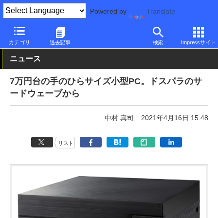
Powered by
Translate
PC Watch
パソコン/タブレット/スマートフォン
NUC/小型パソコ
カテゴリ
過去記事
検索
Impressサイト
ニュース
7万円台の手のひらサイズ小型PC。ドスパラのサ
ードウェーブから
中村 真司
2021年4月16日 15:48
リスト