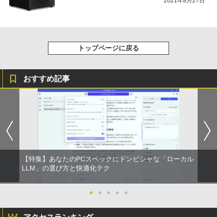
ター Eye Care ブラック VP227HF [21.4
2021年8月27日
5型 /フルHD(1920×1080) /ワイド /100H
￥3,480
z]
【中古パソコン】Apple iMac 24inch M
￥10,980
5
GPC3J/A A2438 4.5K 2021 一体型 Touc
トップページに戻る
h ID [Apple M1 8コア メモリ16GB SSD
256GB 無線 BT カメラ 24インチ Silver
]:美品
おすすめ記事
￥123,980
【特集】あなたのPCスペックにドンピシャな「ローカル
LLM」の選び方と快適化テク
●
●
●
●
●