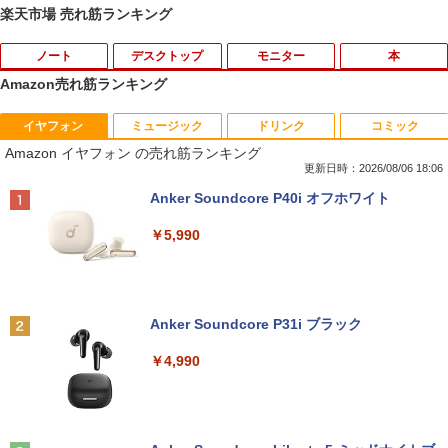
楽天市場 売れ筋ランキング
ノート
デスクトップ
モニター
本
Amazon売れ筋ランキング
イヤフォン
ミュージック
ドリンク
コミック
【中古】第4世代 Core i3搭載ノートパソ
Magic Trackpad 2 用 トラックパッド 保
【マラソンセール期間中ポイント5倍】中
[新品]はじめての世界名作えほん えほん
1
1
1
1
Amazon イヤフォン の売れ筋ランキング
コン 500GB 4GBメモリ DVDマルチドラ
護フィルム OverLay Protector for Magi
古モニター 19インチ スクエア 液晶ディ
のおうち(1～40巻)
イブ 15.6インチ Wi-Fi 【Windows10】
c Trackpad 2保護 フィルム シート シー
スプレイ VGA / DVI端子 店長おまかせ ケ
更新日時：2026/08/06 18:06
MS 365 Office Web 注目PC [105]
ル フィルター アンチグレア サラサラ マ
ーブル付き サブモニターにおすすめ 動作
￥26,400
Anker Soundcore P40i オフホワイト
ウス 低反射 タッチパッド トラックパッ
確認済み 30日保証 送料無料
ド ミヤビックス
￥8,800
￥5,990
￥3,300
￥998
ヒロシマ 消えたかぞく （ポプラ社の絵
2
本 67） [ 指田 和 ]
中古パソコン | Lenovo | ThinkPad L57
2
0 | Windows11 | ノートPC | 一年保証 |
PHILIPS/フィリップス 241V8/11 / 23.8型
2
￥1,815
Anker Soundcore P31i ブラック
第7世代 | Core i5 7200U 2.5(～最大3.1)
【★ランキング第1位獲得商品!!★】 デス
ワイド 液晶ディスプレイ FullHD/HDMI
2
GHz | MEM:8GB | HDD:500GB | DVDマ
クトップパソコン ★店長おまかせ 最新
ケーブル標準添付【中古/送料無料】※沖
￥4,990
ルチ | 無線LAN:あり | テンキー | Win11P
Windows11 Office付 第六世代 Core-i5
縄、離島を除く
ro64Bit | ACアダプター付属
Core-i7 変更可 八世代 十世代にも対応
高速 SSD128GB DVDドライブ 中古パソ
￥5,500
情報社会と情報技術 （身近なモノやサー
3
コン 中古デスクトップパソコン PC 本体
￥9,980
ビスから学ぶ「情報」教室1） [ 土屋 誠
中古PC Win11 中古
司 ]