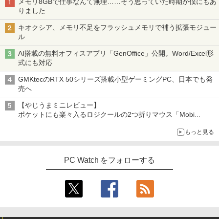
メモリ8GBで仕事なんて無理……そう思っていた時期が僕にもあ
りました
キオクシア、メモリ不足をフラッシュメモリで補う拡張モジュー
ル
AI搭載の無料オフィスアプリ「GenOffice」公開。Word/Excel形
式にも対応
GMKtecのRTX 50シリーズ搭載小型ゲーミングPC、日本でも発
売へ
【やじうまミニレビュー】
ポケットにも楽々入るロジクールの2つ折りマウス「Mobi
Fold」。その気になるギミックとは？
もっと見る
PC Watch をフォローする