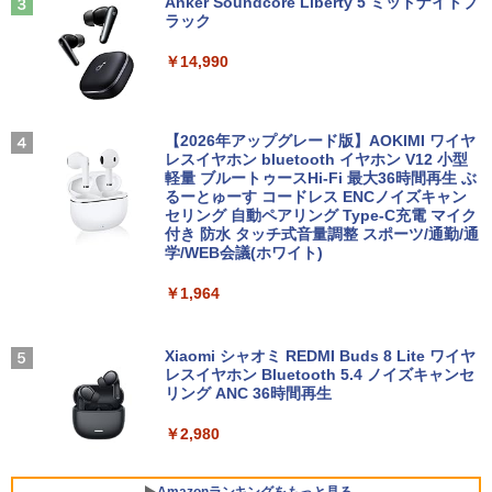
Anker Soundcore Liberty 5 ミッドナイトブ
ラック
￥15,800
PHILIPS 241V8 LED液晶モニター 23.8
3
￥2,750
中古ノートパソコン 富士通 LIFEBOOK
インチワイド ブラック 1920×1080 （フ
3
￥14,990
U938 第7世代 Core i5 Windows11 Pro
ルHD）16:9 IPSパネル 非光沢 ノングレ
Office 2024付き メモリ8GB SSD256G
ア 液晶ディスプレイ HDMI VGA VESA準
B/1TB選択可 13.3型 軽量 モバイル ビジ
【中古デスクトップPC】ESPRIMO D58
拠 PS4 switch 対応 スイッチ 【中古】
3
STAR WARS マンダロリアンとグローグ
4
ネス 在宅勤務 学生向け
8/CX FMVD4505HP / Core i3-8100 / 8G
ー [ ジェフリー・ブラウン ]
B / 2.5" SSD 240GB / Windows 11 / WP
【2026年アップグレード版】AOKIMI ワイヤ
￥6,500
S Office 2 / DVD-RW
レスイヤホン bluetooth イヤホン V12 小型
￥12,980
￥1,870
軽量 ブルートゥースHi-Fi 最大36時間再生 ぶ
るーとゅーす コードレス ENCノイズキャン
￥16,980
セリング 自動ペアリング Type-C充電 マイク
モバイルモニター 15.6インチ InnoView
4
付き 防水 タッチ式音量調整 スポーツ/通勤/通
8月5日限定10倍＆抽選10000P！｜2021
モバイルディスプレイ 自立型 1920*1080
4
学/WEB会議(ホワイト)
年モデル！高性能ノートパソコン Windo
FHD ポータブルモニター IPS液晶パネル
幽冥の岸 十二国記 （新潮文庫） [ 小野
5
ws11 富士通 LIFEBOOK A5511 第11世
ミニPC Dell HP Lenovo 高速CPU 第8世
薄型 軽量 持ち運び 壁掛けに対応 Switc
4
不由美 ]
￥1,964
代Celeron 6305U最大メモリ32GB 秒速
代 Corei3/i5-8500T メモリ最大16GB SS
h/PS3/PS4/PS5/Xbox One/PC/スマホ/U
起動新品SSD2TB テンキー内蔵 15.6型大
D1TB 二画面デュアル アウトレット オフ
SBType-C/標準HDMI対応【選べる種
￥825
画面 ノートパソコン中古 オフィス付き
ィス付き 最新MSOffice2024可 Win11Pr
類】タッチ/ケース付き/4Kタイプ
Microsoftoffice2024可 送料無料 WIFI
o 中古パソコンデスクトップパソコン ミ
Xiaomi シャオミ REDMI Buds 8 Lite ワイヤ
ニPC デル 中古パソコンデスクトップPC
レスイヤホン Bluetooth 5.4 ノイズキャンセ
￥8,980
リング ANC 36時間再生
￥15,120
￥17,888
￥2,980
【楽天1位！保護レザーケース付き】【タ
5
マイクロソフト 法人向け Surface Pro 1
ッチ選択】 モバイルモニター 15.6インチ
5
2 インチ キーボード ストーン グレー EP
FUJITSU/富士通 ESPRIMO D7010/E【G
ノングレア 非光沢 1080PフルHD コスパ
Amazonランキングをもっと見る