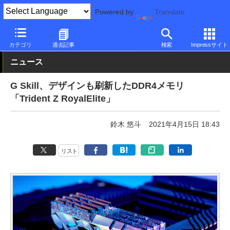
Powered by
Translate
PC Watch
半導体/周辺機器
その他
カテゴリ
過去記事
検索
Impressサイト
ニュース
G Skill、デザインも刷新したDDR4メモリ
「Trident Z RoyalElite」
鈴木 悠斗
2021年4月15日 18:43
リスト