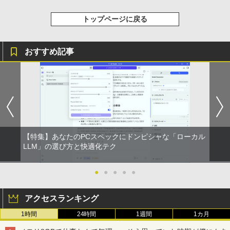
On My Road (Stadium ver.)
スーパーの裏でヤニ吸うふたり 9巻 (デジタル
版ビッグガンガンコミックス)
by Amazon 炭酸水 ラベルレス 500ml ×24本
トップページに戻る
強炭酸水 ペットボトル 500ミリリットル (Sm
￥250
art Basic)
￥810
おすすめ記事
￥1,625
BUGS LIFE
ONE PIECE モノクロ版 115 (ジャンプコミッ
クスDIGITAL)
コカ・コーラ やかんの麦茶 from 爽健美茶 ラ
ベルレス 650mlPET×24本
￥250
￥594
￥1,653
【特集】あなたのPCスペックにドンピシャな「ローカル
LLM」の選び方と快適化テク
●
●
●
●
●
アクセスランキング
1時間
24時間
1週間
1カ月