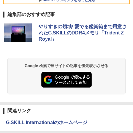
5
2-32891
TX1650/Intel Core i5-10500/8GB(DDR
高画質 デュアルモニター サブモニター
4)/M.2 SSD512GB/DVD-RW/Win11 Pro-
ポータブルモニター ゲーミングモニター
編集部のおすすめ記事
64bit】中古/送料無料 ※沖縄、離島を除
リモートワーク IPS Tpye-C/mini HDMI
￥25,278
く
pc ミニPC iPhone対応
BRUCE WAYNE feat. Flo Milli, ATL Jacob
【Amazon.co.jp限定】 い・ろ・は・す 2L P
薬屋のひとりごと 17巻 (デジタル版ビッグガ
やりすぎの領域! 愛でる鑑賞箱まで用意さ
[Explicit]
ET ラベルレス ×8本
ンガンコミックス)
￥33,000
￥9,999
れたG.SKILLのDDR4メモリ「Trident Z
Royal」
￥250
￥1,001
￥770
BRUCE WAYNE feat. Flo Milli, ATL Jacob
by Amazon 天然水 ラベルレス 500ml ×24本
異世界居酒屋「のぶ」(22) (角川コミックス・
Google 検索で当サイトの記事を優先表示させる
[Explicit]
富士山の天然水 バナジウム含有 水 ミネラル
エース)
ウォーター ペットボトル 静岡県産 500ミリリ
ットル (Smart Basic)
￥250
￥832
￥1,380
On My Road (Stadium ver.)
HUNTER×HUNTER モノクロ版 39 (ジャンプ
コミックスDIGITAL)
by Amazon 天然水ラベルレス 2L×9本
￥250
関連リンク
￥572
￥1,117
G.SKILL Internationalのホームページ