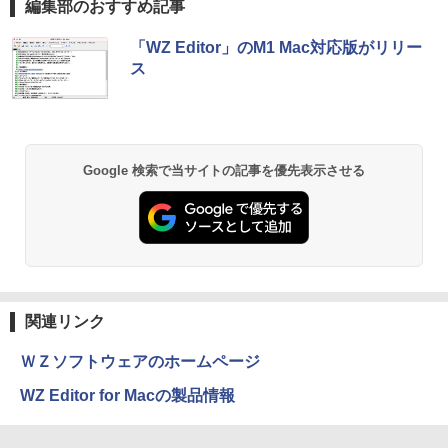
編集部のおすすめ記事
BRUCE WAYNE feat. Flo Milli, ATL Jacob
【Amazon.co.jp限定】 い・ろ・は・す 2L P
薬屋のひとりごと 17巻 (デジタル版ビッグガ
「WZ Editor」のM1 Mac対応版がリリー
[Explicit]
ET ラベルレス ×8本
ンガンコミックス)
ス
￥250
￥1,112
￥770
BRUCE WAYNE feat. Flo Milli, ATL Jacob
by Amazon 天然水 ラベルレス 500ml ×24本
異世界居酒屋「のぶ」(22) (角川コミックス・
Google 検索で当サイトの記事を優先表示させる
[Explicit]
富士山の天然水 バナジウム含有 水 ミネラル
エース)
ウォーター ペットボトル 静岡県産 500ミリリ
ットル (Smart Basic)
￥250
￥832
￥1,380
On My Road (Stadium ver.)
ONE PIECE モノクロ版 115 (ジャンプコミッ
クスDIGITAL)
by Amazon 天然水ラベルレス 2L×9本
関連リンク
￥250
￥594
￥1,117
ＷＺソフトウェアのホームページ
WZ Editor for Macの製品情報
On My Road (Stadium ver.)
HUNTER×HUNTER モノクロ版 39 (ジャンプ
コミックスDIGITAL)
by Amazon 炭酸水 ラベルレス 500ml ×24本