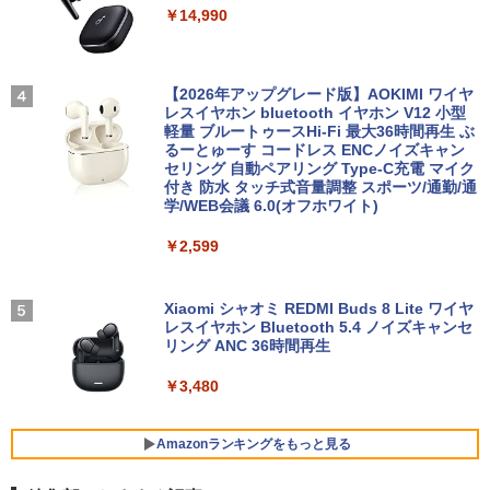
￥14,990
￥726
【2026年アップグレード版】AOKIMI ワイヤ
レスイヤホン bluetooth イヤホン V12 小型
楽譜 吹奏楽J−POP 好きすぎて滅！〔Gra
4
軽量 ブルートゥースHi-Fi 最大36時間再生 ぶ
de 3〕／M！LK【沖縄・離島以外送料無
るーとゅーす コードレス ENCノイズキャン
料】
セリング 自動ペアリング Type-C充電 マイク
付き 防水 タッチ式音量調整 スポーツ/通勤/通
￥5,940
学/WEB会議 6.0(オフホワイト)
￥2,599
ふかふかダンジョン攻略記〜俺の異世界
5
転生冒険譚〜/ 20 【電子書籍】[ KAKER
Xiaomi シャオミ REDMI Buds 8 Lite ワイヤ
U ]
レスイヤホン Bluetooth 5.4 ノイズキャンセ
リング ANC 36時間再生
￥792
￥3,480
Amazonランキングをもっと見る