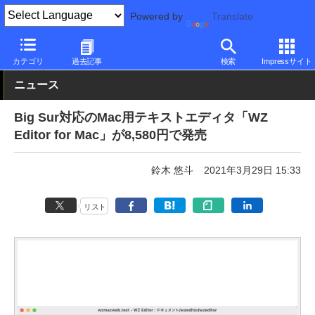
Powered by
Translate
PC Watch
ソフトウェア/アプリ
他ソフト/アプリ
その他
カテゴリ
過去記事
検索
Impressサイト
ニュース
Big Sur対応のMac用テキストエディタ「WZ
Editor for Mac」が8,580円で発売
鈴木 悠斗
2021年3月29日 15:33
リスト