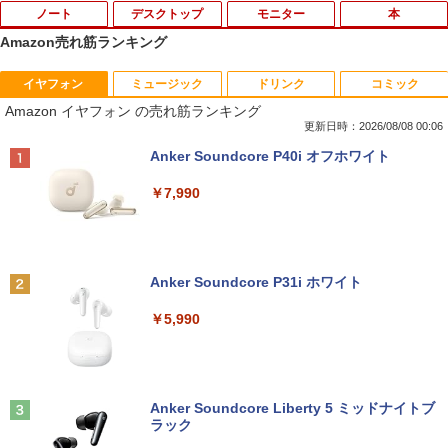
ノート
デスクトップ
モニター
本
Amazon売れ筋ランキング
イヤフォン
ミュージック
ドリンク
コミック
数学 大学入試問題解答集 2026 国公立大
1
Amazon イヤフォン の売れ筋ランキング
編
更新日時：2026/08/08 00:06
￥5,665
Anker Soundcore P40i オフホワイト
￥7,990
町人Aは悪役令嬢をどうしても救いた
2
い〜どぶと空と氷の姫君〜 10【電子書
店共通特典イラスト付】 【電子書籍】[
Anker Soundcore P31i ホワイト
目黒三吉 ]
￥5,990
￥726
辺境の貧乏伯爵に嫁ぐことになったので
3
Anker Soundcore Liberty 5 ミッドナイトブ
領地改革に励みます〜the letter from Bo
ラック
ule〜 5【電子書店共通特典イラスト
付】 【電子書籍】[ 深山じお ]