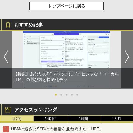
強炭酸水 ペットボトル 500ミリリットル (Sm
￥250
トップページに戻る
art Basic)
￥572
￥1,625
おすすめ記事
BUGS LIFE
スーパーの裏でヤニ吸うふたり 9巻 (デジタル
版ビッグガンガンコミックス)
コカ・コーラ やかんの麦茶 from 爽健美茶 ラ
ベルレス 650mlPET×24本
￥250
￥810
￥2,009
【特集】あなたのPCスペックにドンピシャな「ローカル
LLM」の選び方と快適化テク
●
●
●
●
●
アクセスランキング
1時間
24時間
1週間
1カ月
HBMの速さとSSDの大容量を兼ね備えた「HBF」