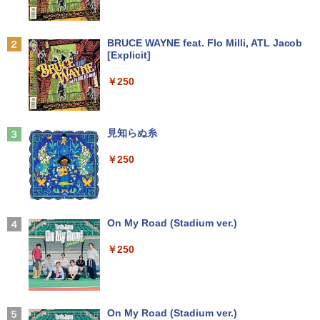
羽生結弦（2027年1月始まりカレンダ
2
ー）
【超特価】厳選大手メーカー 液晶モニタ
2
Anker Soundcore P31i ブラック
BRUCE WAYNE feat. Flo Milli, ATL Jacob
【マラソンP5倍/10%オフクーポン】中古
ー シークレット 19インチワイド ノング
￥4,345
2
[Explicit]
ノートパソコン Windows11 Pro Office
レア VGA DELL NEC 等 液晶ディスプレ
￥5,990
付き Panasonic Let's note CF-NX3 第4
イ【中古】
￥250
世代 Core i5 メモリ8GB 高速SSD256GB
12.1インチ Bluetoot WEBカメラ Wi-Fi
￥3,100
HDMI 初期設定済み 送料無料 90日保証
杖と剣のウィストリア（16） （講談社コ
3
ミックス） [ 大森 藤ノ ]
Anker Soundcore Liberty 5 ミッドナイトブ
見知らぬ糸
￥9,800
ラック
￥594
モバイルモニター 15.6インチ InnoView
3
￥250
モバイルディスプレイ 自立型 1920*1080
￥14,990
FHD ポータブルモニター IPS液晶パネル
中古パソコン | Lenovo | ThinkPad L57
薄型 軽量 持ち運び 壁掛けに対応 Switc
3
0 | Windows11 | ノートPC | 一年保証 |
h/PS3/PS4/PS5/Xbox One/PC/スマホ/U
第7世代 | Core i5 7200U 2.5(～最大3.1)
SBType-C/標準HDMI対応【選べる種
ちいかわ なんか小さくてかわいいやつ
4
GHz | MEM:8GB | HDD:500GB | DVDマ
類】タッチ/ケース付き/4Kタイプ
【2026年アップグレード版】AOKIMI ワイヤ
On My Road (Stadium ver.)
（2） （ワイドKC） [ ナガノ ]
ルチ | 無線LAN:あり | テンキー | Win11P
レスイヤホン bluetooth イヤホン V12 小型
ro64Bit | ACアダプター付属
軽量 ブルートゥースHi-Fi 最大36時間再生 ぶ
￥8,980
￥250
￥1,210
るーとゅーす コードレス ENCノイズキャン
セリング 自動ペアリング Type-C充電 マイク
￥9,980
付き 防水 タッチ式音量調整 スポーツ/通勤/通
学/WEB会議(ホワイト)
アースドリームス 厳選おまかせモニター
4
バムとケロのデイブック Bam and Ker
21.5型〜27型ワイド 【HDMI対応 / FULL
On My Road (Stadium ver.)
5