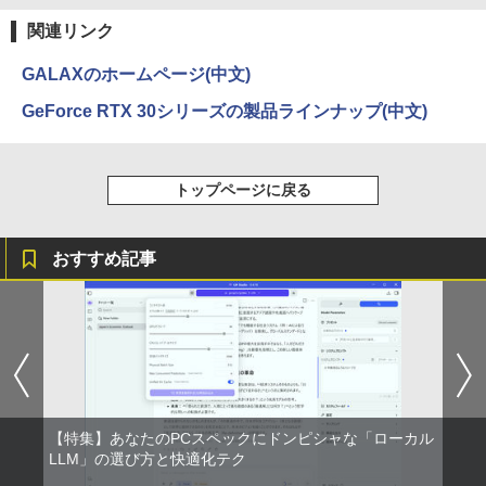
クスDIGITAL)
by Amazon 天然水ラベルレス 2L×9本
関連リンク
￥594
￥1,117
GALAXのホームページ(中文)
GeForce RTX 30シリーズの製品ラインナップ(中文)
HUNTER×HUNTER モノクロ版 39 (ジャンプ
コミックスDIGITAL)
by Amazon 炭酸水 ラベルレス 500ml ×24本
強炭酸水 ペットボトル 500ミリリットル (Sm
トップページに戻る
art Basic)
￥572
￥1,625
おすすめ記事
スーパーの裏でヤニ吸うふたり 9巻 (デジタル
版ビッグガンガンコミックス)
コカ・コーラ やかんの麦茶 from 爽健美茶 ラ
ベルレス 650mlPET×24本
￥810
￥2,009
【特集】あなたのPCスペックにドンピシャな「ローカル
LLM」の選び方と快適化テク