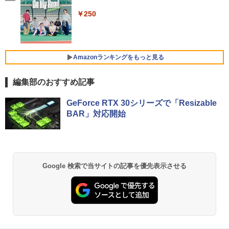
￥1,964
o Day Book [ 島田ゆか ]
【期間限定 ポイント10倍】Lenovo Idea
HD解像度】 大手メーカー液晶 (Dell/HP/
4
Pad D330 10.1型 2-in-1 タブレットPC／
NEC等) テレワーク デュアルモニター S
￥250
着脱式キーボード（intel 第九世代Celero
witch PS4 PS5対応 【整備済み中古品】
￥4,950
n N4000/4GB/64GB eMMC/HD IPS液晶
Xiaomi シャオミ REDMI Buds 8 Lite ワイヤ
Type-C データ/充電可）/microSD対応
レスイヤホン Bluetooth 5.4 ノイズキャンセ
￥6,470
（最大128GB）/Windows 11 Pro／Dolb
リング ANC 36時間再生
y Audio）【整備済み中古品】
Amazonランキングをもっと見る
￥3,480
￥13,800
＼500円OFFクーポンあり！／ モバイル
5
編集部のおすすめ記事
モニター 15.6インチ 1080PフルHD ディ
スプレイ VESA対応 コスパ デュアルモニ
【Amazon.co.jp限定】 い・ろ・は・す 2L P
薬屋のひとりごと 17巻 (デジタル版ビッグガ
ター サブモニター ゲーミングモニター
GeForce RTX 30シリーズで「Resizable
ET ラベルレス ×8本
ンガンコミックス)
【期間限定破格金額！】新生活 新古品 W
ポータブルモニター 外付けモニター リモ
5
BAR」対応開始
in11搭載 パソコンノートパソコンoffice
ートワーク IPS mini pc ミニPC 多デバ
￥1,112
￥770
付き 初心者向けノートPC 初期設定済 1
イス対応 ブラック
5.6型 インテル高速CPU ランダムで発送
メモリ4GB～ 高速SSD1TB 最大 フルHD
￥9,480
Webカメラ zoom 軽量薄型 無線 型番更
新で在庫処分
by Amazon 天然水 ラベルレス 500ml ×24本
異世界居酒屋「のぶ」(22) (角川コミックス・
Google 検索で当サイトの記事を優先表示させる
富士山の天然水 バナジウム含有 水 ミネラル
エース)
ウォーター ペットボトル 静岡県産 500ミリリ
￥12,980
ットル (Smart Basic)
￥832
￥1,380
ONE PIECE モノクロ版 115 (ジャンプコミッ