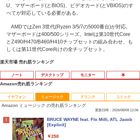
U、マザーボード(とBIOS)、ビデオカード(とVBIOS)のす
べてが対応している必要がある。
AMDではZen 3世代(Ryzen 3/5/7の5000番台)が対応。
マザーボードは400/500シリーズ。Intelは第10世代Core
とZ490/H470/B460/H410チップセットの組み合わせ、も
しくは第11世代Core向けの全チップセット。
楽天市場 売れ筋ランキング
ノート
デスクトップ
モニター
本
Amazon売れ筋ランキング
イヤフォン
ミュージック
ドリンク
コミック
【★最大100%ポイント】【大特価!訳あ
富士通 Fujitsu 液晶モニター VL-17CST
ちいかわ なんか小さくてかわいいやつ
1
1
1
Amazon ミュージック の売れ筋ランキング
り!】富士通 LIFEBOOK A576/第6世代 C
17インチ スクエア ホワイト LCD LEDバ
（1） （ワイドKC） [ ナガノ ]
ore i3/メモリ:4GB/SSD:128GB/15.6型液
ックライト SXGA 1280×1024 TNパネル
更新日時：2026/08/09 12:06
晶/USB 3.0/VGA/HDMI/DVD/Office/中古
非光沢 ノングレア DVI VESA準拠 ディス
￥1,100
Anker Soundcore P40i オフホワイト
BRUCE WAYNE feat. Flo Milli, ATL Jacob
パソコン ノートパソコン Windows11 W
プレイ 【中古】
[Explicit]
indows10
￥7,990
￥2,750
￥250
￥8,999