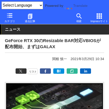
Powered by
Translate
PC Watch
半導体/周辺機器
GPU
GeForce
カテゴリ
過去記事
検索
Impressサイト
ニュース
GeForce RTX 30のResizable BAR対応VBIOSが
配布開始、まずはGALAX
関根 慎一
2021年3月29日 10:34
リスト