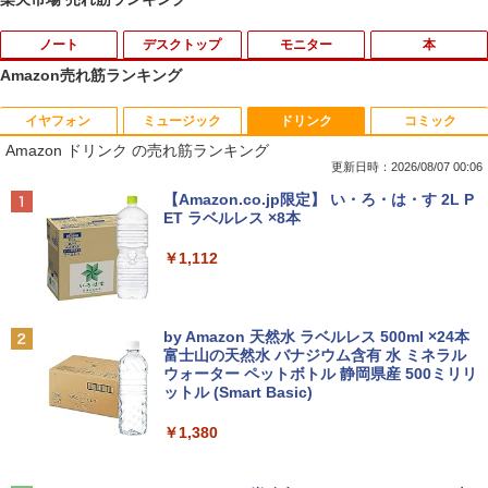
ノート
デスクトップ
モニター
本
Amazon売れ筋ランキング
イヤフォン
ミュージック
ドリンク
コミック
【期間限定★新品無線マウス付】中古ノ
ポイント10倍 中古パソコン デスクトッ
アンダーニンジャ（18） 【電子書籍】[
1
1
1
Amazon ドリンク の売れ筋ランキング
ートパソコン Windows11 Office2019搭
プパソコン Windows 11【Office付】
花沢健吾 ]
載 15.6型 テンキー付き Celeron 第8世代
【Windows 11 Pro 64Bit搭載】DELL O
更新日時：2026/08/07 00:06
Core i3 Core i5 メモリ4GB/16GB SSD1
ptiplexシリーズ Core i5搭載/4G/新品SS
￥792
Anker Soundcore P40i オフホワイト
BRUCE WAYNE feat. Flo Milli, ATL Jacob
【Amazon.co.jp限定】 い・ろ・は・す 2L P
28GB～1TB Webカメラ DVD 無線LAN
D 120GB/DVD-ROM/送料無料【オプショ
[Explicit]
ET ラベルレス ×8本
店長おまかせPC 初期設定済 送料無料
ン色々有】
￥7,990
【中古】
￥250
￥1,112
￥24,800
￥9,999
熱帯魚・水草大図鑑 定番種から新種まで
2
￥6,600
Anker Soundcore P31i ブラック
BRUCE WAYNE feat. Flo Milli, ATL Jacob
by Amazon 天然水 ラベルレス 500ml ×24本
【エントリーでポイント100％還元のチ
2
[Explicit]
富士山の天然水 バナジウム含有 水 ミネラル
往復送料込！パソコンレンタルハイスペ
ャンス】GMKtec ミニpc G3 Pro Intel C
2
ウォーター ペットボトル 静岡県産 500ミリリ
￥5,990
ックモデルCore i7/16G/SSD/カメラ付き
ore i3 10110U 16GB DDR4 64GBまで増
ットル (Smart Basic)
￥250
（4週間延長）【Office2024セット】イ
設 512GB SSD M.2 2242 最大8TB Wind
ンストール済※この商品はレンタルで
ows11 Pro mini pc 4.1GHz WIFI6 BT5.
￥1,380
す。販売品ではありません。ご了承下さ
2 小型PC VESA対応 ミニパソコン 2画面
看護師・看護学生のためのレビューブッ
3
い。
高性能 みにpc nucbox 省エネ デスクト
ク 2027 [ 岡庭 豊 ]
ップPC
Anker Soundcore Liberty 5 アプリコットピ
On My Road (Stadium ver.)