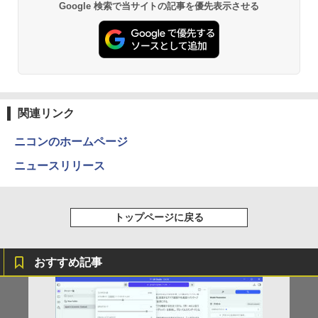
Google 検索で当サイトの記事を優先表示させる
薬屋のひとりごと 17巻 (デジタル版ビッグガ
￥148,700
ンガンコミックス)
13.3インチ 良品 Lenovo ThinkPad X13
5
￥770
Gen2 Type-20XJ フルHD / Windows11/
高性能 AMD Ryzen 5-5650u/ 16GB/ 爆
速NVMe式256GB-SSD/ カメラ/ 無線Wi-
Fi6/ Office付き/ Win11【中古ノートパソ
コン 中古パソコン 中古PC】税込送料無
異世界居酒屋「のぶ」(22) (角川コミックス・
料 あす楽対応 当日発送
エース)
関連リンク
￥34,990
￥832
ニコンのホームページ
ニュースリリース
ONE PIECE モノクロ版 115 (ジャンプコミッ
クスDIGITAL)
トップページに戻る
￥594
おすすめ記事
HUNTER×HUNTER モノクロ版 39 (ジャンプ
コミックスDIGITAL)
￥572