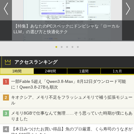
スーパーの裏でヤニ吸うふたり 9巻 (デジタル
【特集】あなたのPCスペックにドンピシャな「ローカル
版ビッグガンガンコミックス)
LLM」の選び方と快適化テク
￥810
●
●
●
●
●
アクセスランキング
1時間
24時間
1週間
1カ月
一部Fable 5超え「Qwen3.8-Max」8月12日ダウンロード可能
に！Qwen3.8-27Bも順次
キオクシア、メモリ不足をフラッシュメモリで補う拡張モジュー
ル
メモリ8GBで仕事なんて無理……そう思っていた時期が僕にもあ
りました
【本日みつけたお買い得品】魚のプロ厳選、くら寿司のうなぎが