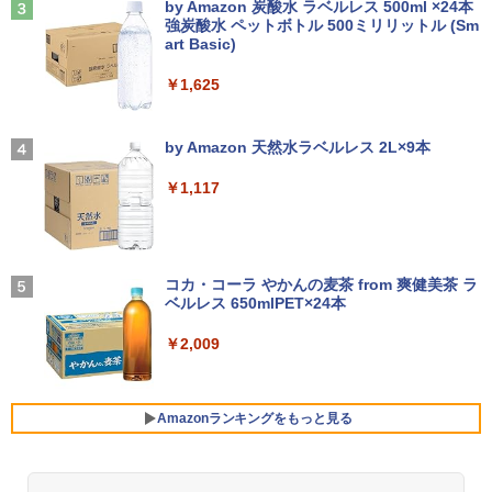
ンク
by Amazon 炭酸水 ラベルレス 500ml ×24本
￥14,300
￥6,930
強炭酸水 ペットボトル 500ミリリットル (Sm
￥66,248
￥250
art Basic)
￥-
￥1,625
ノートパソコン14インチ 極軽量約965g
3
富士通 LIFEBOOK U748 高性能第7世代
[VETESA正規販売店]デスクトップパソ
これから俺は、後輩に抱かれます 6【電
3
4
Core i5-7300U カメラ内蔵 メモリ最大16
コン PC 一体型 新品 Windows11 27型 C
【2026年アップグレード版】AOKIMI ワイヤ
On My Road (Stadium ver.)
子限定かきおろし付】 【電子書籍】[ 佳
GB SSD1TB 薄い軽い FHD液晶 type-C
ore i7 第4世代 Office付き メモリ16GB
レスイヤホン bluetooth イヤホン V12 小型
門サエコ ]
by Amazon 天然水ラベルレス 2L×9本
WIFI Bluetooth 中古ノートパソコン Off
SSD512GB 初期設定済 ホワイト ブラッ
軽量 ブルートゥースHi-Fi 最大36時間再生 ぶ
￥250
ice付き 5GWIFI Bluetooth最新Microso
ク
るーとゅーす コードレス ENCノイズキャン
￥878
￥1,117
ftOffice2024可 Windows11
セリング 自動ペアリング Type-C充電 マイク
付き 防水 タッチ式音量調整 スポーツ/通勤/通
￥69,800
学/WEB会議(ホワイト)
￥16,500
BUGS LIFE
あかね噺 23 【電子書籍】[ 末永裕樹 ]
5
￥1,964
コカ・コーラ やかんの麦茶 from 爽健美茶 ラ
GMKtec GMK-K8 PLUS-32/1T-W11Pro
ベルレス 650mlPET×24本
4
￥250
￥572
【マラソンセール期間中ポイント5倍】中
(8845HS)
4
古ノートパソコン 第11世代 Core i5 メモ
Xiaomi シャオミ REDMI Buds 8 Lite ワイヤ
￥2,009
リ16GB M.2 SSD256GB 13.3インチ フ
レスイヤホン Bluetooth 5.4 ノイズキャンセ
￥124,800
ルHD ノングレア Webカメラ 無線LAN
リング ANC 36時間再生
Wi-Fi Bluetooth Windows11 東芝 dyna
book G83/HS 初期設定済 すぐ使える 90
￥2,980
Amazonランキングをもっと見る
日保証 送料無料
デスクトップPC Ryzen7 5700G メモリ1
5
￥29,980
6GB SSD1TB B550 グラボなし