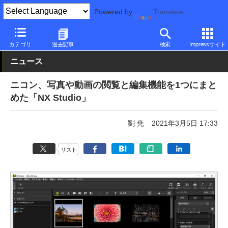
Powered by
Translate
PC Watch
ソフトウェア/アプリ
他ソフト/アプリ
新バージョン
カテゴリ
過去記事
検索
Impressサイト
ニュース
ニコン、写真や動画の閲覧と編集機能を1つにまと
めた「NX Studio」
劉 尭
2021年3月5日 17:33
リスト