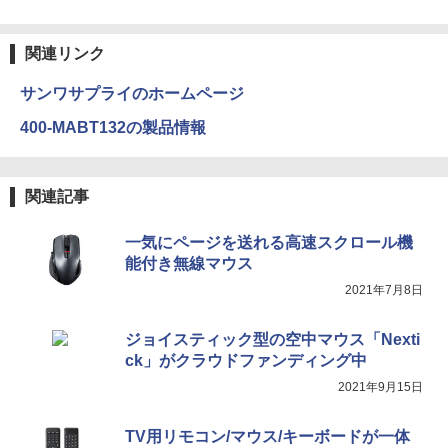
ONE PIECE モノクロ版 115 (ジャンプコミッ
クスDIGITAL)
関連リンク
￥594
サンワサプライのホームページ
400-MABT132の製品情報
HUNTER×HUNTER モノクロ版 39 (ジャンプ
コミックスDIGITAL)
￥572
関連記事
一気にページを送れる高速スクロール機
能付き無線マウス
スーパーの裏でヤニ吸うふたり 9巻 (デジタル
版ビッグガンガンコミックス)
2021年7月8日
￥810
ジョイスティック型の空中マウス「Nexti
ck」がクラウドファンディング中
2021年9月15日
TV用リモコン/マウス/キーボードが一体