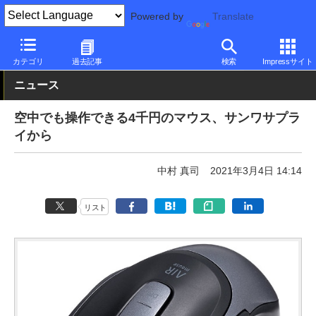
Powered by
Translate
PC Watch
半導体/周辺機器
マウス
Bluetooth
カテゴリ
過去記事
検索
Impressサイト
ニュース
空中でも操作できる4千円のマウス、サンワサプラ
イから
中村 真司
2021年3月4日 14:14
リスト