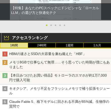
【特集】あなたのPCスペックにドンピシャな「ローカル
LLM」の選び方と快適化テク
●
●
●
●
●
アクセスランキング
1時間
24時間
1週間
1カ月
HBMの速さとSSDの大容量を兼ね備えた「HBF」
メモリ8GBで仕事なんて無理……そう思っていた時期が僕にもあ
りました
【本日みつけたお買い得品】モトローラのスマホが約1万7,000
円で購入可能
キオクシア、メモリ不足をフラッシュメモリで補う拡張モジュー
ル
Claude Fable 5、格下モデルに回される不満が85%減。生物学の
質問で