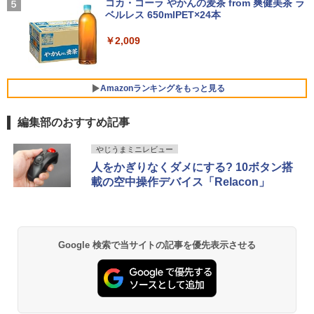
年保証・無輝点保証)(ホワイト) LCD-C2
ンジ 算数 【計34回分】通年セット 2020
コカ・コーラ やかんの麦茶 from 爽健美茶 ラ
GB / 顔認証/ タッチパネル/ NPU搭載/ キ
42SDW
090R2D
ベルレス 650mlPET×24本
￥250
ーボード スリム ペン付き/ Office付き/
サファイア
Xiaomi シャオミ REDMI Buds 8 Lite ワイヤ
￥25,977
￥6,678
￥2,009
レスイヤホン Bluetooth 5.4 ノイズキャンセ
￥119,800
リング ANC 36時間再生
￥3,480
Philips｜フィリップス 液晶ディスプレ
Amazonランキングをもっと見る
5
イ(23.8型/IPS/WQHD 2560×1440/75Hz/1
Microsoft｜マイクロソフト ノートパソ
ms)(ブラック) 24E1N5600E/11
5
編集部のおすすめ記事
コン 特別モデル Surface Laptop 13 イ
ンチ オーシャングリーン EP2-30766 [C
￥29,800
薬屋のひとりごと 17巻 (デジタル版ビッグガ
opilot+ PC /13.0型 /Windows11 Home /
やじうまミニレビュー
ンガンコミックス)
Snapdragon X Plus /メモリ：16GB /UF
人をかぎりなくダメにする? 10ボタン搭
S：1TB /M365 (24か月) or Office 選択
載の空中操作デバイス「Relacon」
可能]
￥770
￥162,800
異世界居酒屋「のぶ」(22) (角川コミックス・
Google 検索で当サイトの記事を優先表示させる
エース)
￥832