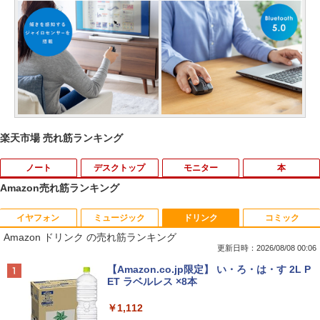
楽天市場 売れ筋ランキング
ノート
デスクトップ
モニター
本
Amazon売れ筋ランキング
イヤフォン
ミュージック
ドリンク
コミック
【中古】【安心保証】 Windows ノート
PHILIPS 241V8 LED液晶モニター 23.8
ROCKIN'ON JAPAN (ロッキング・オ
1
1
1
Amazon ドリンク の売れ筋ランキング
PC 2018年 NEC
インチワイド ブラック 1920×1080 （フ
ン・ジャパン) 2026年 10月号
ルHD）16:9 IPSパネル 非光沢 ノングレ
更新日時：2026/08/08 00:06
ア 液晶ディスプレイ HDMI VGA VESA準
￥15,488
￥1,080
Anker Soundcore P40i オフホワイト
BRUCE WAYNE feat. Flo Milli, ATL Jacob
【Amazon.co.jp限定】 い・ろ・は・す 2L P
拠 PS4 switch 対応 スイッチ 【中古】
[Explicit]
ET ラベルレス ×8本
￥7,990
￥6,500
￥250
￥1,112