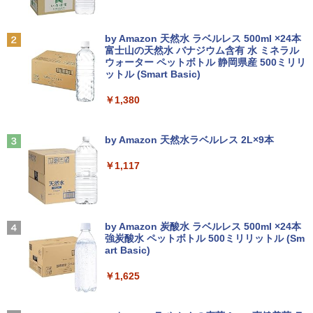
ノートパソコン パナソニック レッツ CF-
BARFOUT! SPECIAL EDITION EARLY
2
2
SV1 第11世代 Core i5 Office付き Wind
AUTUMN 2026 / TIME TRAVEL 岩本 照
ows11 12.1型 メモリ16GB SSD512GB/
（Snow Man） [ ブラウンズブックス ]
【楽天1位!1,600円OFFクーポン 8/4 20:
2
Anker Soundcore P31i ホワイト
BRUCE WAYNE feat. Flo Milli, ATL Jacob
by Amazon 天然水 ラベルレス 500ml ×24本
1TB 12インチ液晶 WUXGA 1920x1200
00-8/11 01:59】Xiaomi Monitor A24i 20
[Explicit]
富士山の天然水 バナジウム含有 水 ミネラル
ノート Wi-Fi HDMI ノートPC 大手国産メ
26 ディスプレイ 1080P 23.8インチ 144
￥1,870
ウォーター ペットボトル 静岡県産 500ミリリ
￥5,990
ーカー 小型 軽量 パソコン 中古パソコン
Hzリフレッシュレート sRGB99% 1670
ットル (Smart Basic)
￥250
オフィス office 中古
万色 300nits ΔE＜1 低ブルーライト 大
画面 TÜV認証 目にやさしい 調整可能な
￥1,380
スタンド VESA
￥49,800
九条の大罪（17） 【電子書籍】[ 真鍋昌
3
平 ]
Anker Soundcore Liberty 5 ミッドナイトブ
On My Road (Stadium ver.)
￥12,580
ラック
by Amazon 天然水ラベルレス 2L×9本
￥759
￥250
【期間限定・レビューで1年保証！】
3
￥14,990
【中古】 Apple MacBook Air 2020 M1
￥1,117
256GB SSD 16GB メモリ 13インチ 【A
ASUS エイスース 液晶ディスプレイ Ey
3
2337】 本体 Anker ACアダプター＆ケー
e Care ［23.8型 / フルHD(1920×1080) /
ブル付き 送料無料 当社保証付き アップ
ワイド］ VA249HG
転生したらスライムだった件 異聞 〜
4
ル
【2026年アップグレード版】AOKIMI ワイヤ
On My Road (Stadium ver.)
魔国暮らしのトリニティ〜（14） 【電子
レスイヤホン bluetooth イヤホン V12 小型
by Amazon 炭酸水 ラベルレス 500ml ×24本
￥13,800
書籍】[ 戸野タエ ]
軽量 ブルートゥースHi-Fi 最大36時間再生 ぶ
￥86,000
強炭酸水 ペットボトル 500ミリリットル (Sm
￥250
るーとゅーす コードレス ENCノイズキャン
art Basic)
￥792
セリング 自動ペアリング Type-C充電 マイク
付き 防水 タッチ式音量調整 スポーツ/通勤/通
￥1,625
アイオーデータ｜I-O DATA 液晶ディスプ
4
学/WEB会議 6.0(オフホワイト)
【展示品】 Microsoft マイクロソフト S
レイ(23.8型/ADS/FullHD 1920×1080/10
4
urface Pro 第11世代 13.0インチ / Snap
0Hz/5ms/HDMI/DP/USB Type-C/VESA/5
BUGS LIFE
SAPIX 小3 サピックス デイリー/チャレ
5
￥2,599
dragon X Plus/ メモリ 16GB / SSD 512