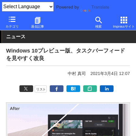
Powered by
Translate
PC Watch
ソフトウェア/アプリ
Windows
アップデート
カテゴリ
過去記事
検索
Impressサイト
ニュース
Windows 10プレビュー版、タスクバーフィード
を見やすく改良
中村 真司
2021年3月4日 12:07
リスト