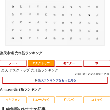
楽天市場 売れ筋ランキング
ノート
デスクトップ
モニター
本
楽天 デスクトップ 売れ筋ランキング
更新日時：2026/08/09 14:00
楽天ランキングをもっと見る
【★最大100%ポイント】【大特価!訳あ
1
り!】富士通 LIFEBOOK A576/第6世代 C
Amazon売れ筋ランキング
ore i3/メモリ:4GB/SSD:128GB/15.6型液
晶/USB 3.0/VGA/HDMI/DVD/Office/中古
パソコン ノートパソコン Windows11 W
イヤフォン
ミュージック
ドリンク
コミック
富士通 Fujitsu 液晶モニター VL-17CST
ちいかわ なんか小さくてかわいいやつ
1
1
indows10
17インチ スクエア ホワイト LCD LEDバ
（1） （ワイドKC） [ ナガノ ]
編集部のおすすめ記事