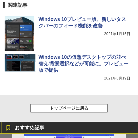
るーとゅーす コードレス ENCノイズキャン
art Basic)
￥572
関連記事
【期間限定 ポイント10倍】Lenovo Idea
4
セリング 自動ペアリング Type-C充電 マイク
Pad D330 10.1型 2-in-1 タブレットPC／
付き 防水 タッチ式音量調整 スポーツ/通勤/通
￥1,625
着脱式キーボード（intel 第九世代Celero
Windows 10プレビュー版、新しいタス
学/WEB会議(ホワイト)
アースドリームス 厳選おまかせモニター
4
n N4000/4GB/64GB eMMC/HD IPS液晶
クバーのフィード機能を改善
バムとケロのデイブック Bam and Ker
21.5型〜27型ワイド 【HDMI対応 / FULL
On My Road (Stadium ver.)
スーパーの裏でヤニ吸うふたり 9巻 (デジタル
5
Type-C データ/充電可）/microSD対応
￥1,964
o Day Book [ 島田ゆか ]
HD解像度】 大手メーカー液晶 (Dell/HP/
版ビッグガンガンコミックス)
コカ・コーラ やかんの麦茶 from 爽健美茶 ラ
（最大128GB）/Windows 11 Pro／Dolb
2021年1月15日
NEC等) テレワーク デュアルモニター S
ベルレス 650mlPET×24本
￥250
y Audio）【整備済み中古品】
witch PS4 PS5対応 【整備済み中古品】
￥4,950
￥810
Xiaomi シャオミ REDMI Buds 8 Lite ワイヤ
￥2,009
￥13,800
レスイヤホン Bluetooth 5.4 ノイズキャンセ
￥6,470
Windows 10の仮想デスクトップの並べ
リング ANC 36時間再生
替え/背景選択などが可能に。プレビュー
版で提供
￥3,480
【期間限定破格金額！】新生活 新古品 W
5
＼500円OFFクーポンあり！／ モバイル
5
in11搭載 パソコンノートパソコンoffice
2021年3月19日
モニター 15.6インチ 1080PフルHD ディ
付き 初心者向けノートPC 初期設定済 1
スプレイ VESA対応 コスパ デュアルモニ
5.6型 インテル高速CPU ランダムで発送
ター サブモニター ゲーミングモニター
メモリ4GB～ 高速SSD1TB 最大 フルHD
ポータブルモニター 外付けモニター リモ
Webカメラ zoom 軽量薄型 無線 型番更
ートワーク IPS mini pc ミニPC 多デバ
新で在庫処分
イス対応 ブラック
トップページに戻る
￥12,980
￥9,480
おすすめ記事