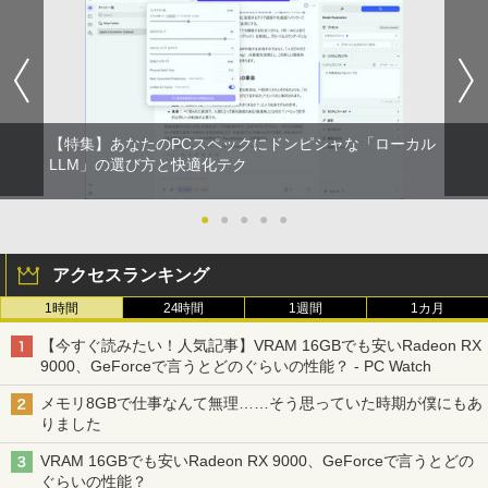
【特集】あなたのPCスペックにドンピシャな「ローカル
LLM」の選び方と快適化テク
●
●
●
●
●
アクセスランキング
1時間
24時間
1週間
1カ月
【今すぐ読みたい！人気記事】VRAM 16GBでも安いRadeon RX
9000、GeForceで言うとどのぐらいの性能？ - PC Watch
メモリ8GBで仕事なんて無理……そう思っていた時期が僕にもあ
りました
VRAM 16GBでも安いRadeon RX 9000、GeForceで言うとどの
ぐらいの性能？