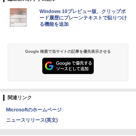
ックライト SXGA 1280×1024 TNパネル
￥8,999
非光沢 ノングレア DVI VESA準拠 ディス
￥1,100
Anker Soundcore P40i オフホワイト
BRUCE WAYNE feat. Flo Milli, ATL Jacob
【Amazon.co.jp限定】 い・ろ・は・す 2L P
薬屋のひとりごと 17巻 (デジタル版ビッグガ
プレイ 【中古】
Windows 10プレビュー版、クリップボ
[Explicit]
ET ラベルレス ×8本
ンガンコミックス)
ード履歴にプレーンテキストで貼りつけ
￥7,990
￥2,750
る機能を追加
￥250
￥1,112
￥770
【マラソンP5倍/10%オフクーポン】中古
2
ノートパソコン Windows11 Pro Office
羽生結弦（2027年1月始まりカレンダ
2
付き Panasonic Let's note CF-NX3 第4
ー）
世代 Core i5 メモリ8GB 高速SSD256GB
【超特価】厳選大手メーカー 液晶モニタ
2
12.1インチ Bluetoot WEBカメラ Wi-Fi
Anker Soundcore P31i ブラック
BRUCE WAYNE feat. Flo Milli, ATL Jacob
by Amazon 天然水 ラベルレス 500ml ×24本
異世界居酒屋「のぶ」(22) (角川コミックス・
ー シークレット 19インチワイド ノング
￥4,345
HDMI 初期設定済み 送料無料 90日保証
Google 検索で当サイトの記事を優先表示させる
[Explicit]
富士山の天然水 バナジウム含有 水 ミネラル
エース)
レア VGA DELL NEC 等 液晶ディスプレ
ウォーター ペットボトル 静岡県産 500ミリリ
￥5,990
イ【中古】
￥9,800
ットル (Smart Basic)
￥250
￥832
￥3,100
￥1,380
杖と剣のウィストリア（16） （講談社コ
3
ミックス） [ 大森 藤ノ ]
中古パソコン | Lenovo | ThinkPad L57
3
Anker Soundcore Liberty 5 ミッドナイトブ
見知らぬ糸
ONE PIECE モノクロ版 115 (ジャンプコミッ
0 | Windows11 | ノートPC | 一年保証 |
ラック
クスDIGITAL)
by Amazon 天然水ラベルレス 2L×9本
￥594
モバイルモニター 15.6インチ InnoView
3
第7世代 | Core i5 7200U 2.5(～最大3.1)
￥250
関連リンク
モバイルディスプレイ 自立型 1920*1080
GHz | MEM:8GB | HDD:500GB | DVDマ
￥14,990
￥594
￥1,117
FHD ポータブルモニター IPS液晶パネル
ルチ | 無線LAN:あり | テンキー | Win11P
薄型 軽量 持ち運び 壁掛けに対応 Switc
Microsoftのホームページ
ro64Bit | ACアダプター付属
h/PS3/PS4/PS5/Xbox One/PC/スマホ/U
SBType-C/標準HDMI対応【選べる種
ちいかわ なんか小さくてかわいいやつ
ニュースリリース(英文)
4
￥9,980
類】タッチ/ケース付き/4Kタイプ
【2026年アップグレード版】AOKIMI ワイヤ
On My Road (Stadium ver.)
HUNTER×HUNTER モノクロ版 39 (ジャンプ
（2） （ワイドKC） [ ナガノ ]
レスイヤホン bluetooth イヤホン V12 小型
コミックスDIGITAL)
by Amazon 炭酸水 ラベルレス 500ml ×24本
軽量 ブルートゥースHi-Fi 最大36時間再生 ぶ
強炭酸水 ペットボトル 500ミリリットル (Sm
￥8,980
￥250
￥1,210