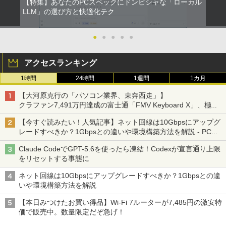
【特集】あなたのPCスペックにドンピシャな「ローカル
LLM」の選び方と快適化テク
●
●
●
●
●
アクセスランキング
1時間
24時間
1週間
1カ月
【大河原克行の「パソコン業界、東奔西走」】
クラファン7,491万円達成の富士通「FMV Keyboard X」、極限
の静音化を追求
【今すぐ読みたい！人気記事】ネット回線は10Gbpsにアップグ
レードすべきか？1Gbpsとの違いや環境構築方法を解説 - PC
Watch
Claude CodeでGPT-5.6を使ったら凍結！Codexが宣言通り上限
をリセットする事態に
ネット回線は10Gbpsにアップグレードすべきか？1Gbpsとの違
いや環境構築方法を解説
【本日みつけたお買い得品】Wi-Fi 7ルーターが7,485円の激安特
価で販売中。数量限定だぞ急げ！