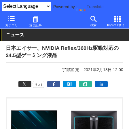
Powered by
Translate
PC Watch
半導体/周辺機器
モニター
Acer
カテゴリ
過去記事
検索
Impressサイト
ニュース
日本エイサー、NVIDIA Reflex/360Hz駆動対応の
24.5型ゲーミング液晶
宇都宮 充
2021年2月18日 12:00
リスト