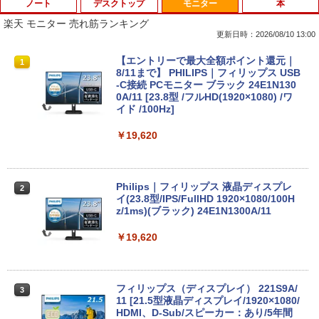
ノート
デスクトップ
モニター
本
楽天 モニター 売れ筋ランキング
更新日時：2026/08/10 13:00
超得5,000円OFF&P10倍｜高性能Core i5
中古パソコン 一体型 富士通 ESPRIMO F
【エントリーで最大全額ポイント還元｜
1
1
1
第10世代｜新生活応援 豪華特典付き｜最
H52/S FMVF52SW Windows10 Celeron
8/11まで】 PHILIPS｜フィリップス USB
大180日保証｜中古ノートパソコン Wind
1005M 1.90GHz メモリ4GB 1TB 21.5イ
-C接続 PCモニター ブラック 24E1N130
ows11 office付き ｜中古ノートパソコン
ンチ Office付き DVD Webカメラ 無線L
0A/11 [23.8型 /フルHD(1920×1080) /ワ
15.6 テンキー付き｜中古ノートパソコン
AN 3ヶ月保証 wd2685 中古
イド /100Hz]
第10世代｜ノートパソコン｜PC｜中古パ
ソコン｜パソコン｜中古PC
￥15,800
￥19,620
￥39,800
【★最大100%ポイント】おまかせ 中古
Philips｜フィリップス 液晶ディスプレ
2
2
パソコン Windows XP Core i5 メモリ 4
イ(23.8型/IPS/FullHD 1920×1080/100H
MS Office 2024 H&B 搭載｜Microsoft S
GB HDD 500GB DVDドライブ搭載 リフ
z/1ms)(ブラック) 24E1N1300A/11
2
urface Book 2 中古｜中古ノートパソコ
レッシュPC デスクトップ キーボード＆
ン Windows11 Office付 13.5型｜Core i
マウスセット 中古 安心保証 初期設定不
￥19,620
5 第8世代 メモリ 8GB SSD 256GB｜WE
要 液晶モニター ディスプレイ
Bカメラ 無線 Wi-Fi 顔認証 USB-C 純正
キーボード付属 サーフェス サーフェイス
￥16,800
ノートパソコン
フィリップス（ディスプレイ） 221S9A/
3
11 [21.5型液晶ディスプレイ/1920×1080/
￥39,800
HDMI、D-Sub/スピーカー：あり/5年間