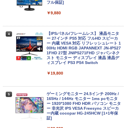
【中古】NEC◆デスクトップパソコン L
フル保証]
3
AVIE Desk All-in-one DA370/FAW [ファ
インホワイト]//【パソコン】
￥9,880
【★最大100%ポイント】【新生活応援・
3
2026】【Office 2024 H&B】【WEBカメ
￥17,160
ラ×テンキー】富士通 LIFEBOOK A5510/
Core i5-10210U/メモリ: 8GB/16GB/32G
【IPSパネル/フレームレス】 液晶モニタ
4
B/SSD:256GB/512GB/1TB/Wi-fi/Blueto
ー 27インチ PS5 対応 フルHD スピーカ
oth/15.6型/HDMI/USB3.2/パソコン 中古
【Windows11】 【超小型】 DELL Opti
ー 内蔵 VESA 対応 リフレッシュレート 1
4
PC 中古ノートパソコン Windows11
Plex 3060 Micro マイクロ MFF 第8世代
00Hz HDMI RGB JAPANNEXT JN-IPS27
Core i5 8400T/1.70GHz 8GB SSD256G
1FHD 27型 JNIPS271FHD ジャパンネク
￥36,800
B M.2 NVMe Windows11 64bit WPSOff
スト モニター ディスプレイ 液晶 液晶デ
ice 無線LAN 中古パソコン デスクトップ
ィスプレイ PS3 PS4 Switch
パソコン PC 【中古】
￥19,800
中古ノートパソコン Lenovo ThinkPad
￥22,500
4
T14 第10世代 Core i5 Windows11 Pro
Office 2024付き メモリ16GB SSD512G
B/1TB選択可 14型 軽量 モバイル ビジネ
ゲーミングモニター 24.5インチ 200Hz /
5
ス 在宅勤務 学生向け
中古パソコン 一体型 富士通 ESPRIMO
165Hz / 144Hz モニター 1ms pcモニタ
5
WF1/B1 FMVWB1F1B Windows11 Cele
ー 1920*1080 FHD HDR パソコン モニタ
￥34,980
ron 3865U 1.8GHz メモリ8GB 2TB 23.8
ー 非光沢 IPS VESA Freesync スピーカ
インチ Office付き DVD Webカメラ 無線
ー内蔵 cocopar HG-245HCW [1+1年保
LAN Bluetooth 3ヶ月保証 wd2670 中古
証]
【6,000円クーポンOFF】 ノートパソコ