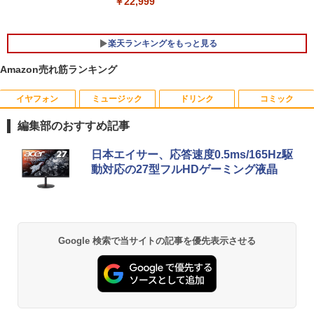
￥22,800
￥22,999
5
ン 15.6インチ ノートPC Intel N95 12GB
メモリ 512GB SSD 大容量バッテリー Wi
ndows11 USB3.2 Type-C FHD パソコン
楽天ランキングをもっと見る
静音 office デスクトップ オフィス pc テ
ンキー付 軽量 日本語キーボード BMAX
Amazon売れ筋ランキング
X15pro
￥52,900
イヤフォン
ミュージック
ドリンク
コミック
おいしい！イラストレッスン クレパス
1
で描きました [ momo ]
編集部のおすすめ記事
￥1,518
Anker Soundcore P40i オフホワイト
BRUCE WAYNE feat. Flo Milli, ATL Jacob
by Amazon 天然水 ラベルレス 500ml ×24本
薬屋のひとりごと 17巻 (デジタル版ビッグガ
日本エイサー、応答速度0.5ms/165Hz駆
[Explicit]
富士山の天然水 バナジウム含有 水 ミネラル
ンガンコミックス)
動対応の27型フルHDゲーミング液晶
ウォーター ペットボトル 静岡県産 500ミリリ
￥7,990
ットル (Smart Basic)
￥250
￥770
80代になるとたいていボケるか死ぬ。70
2
￥1,380
代は神様から与えられた特別な時間 （幻
冬舎新書） [ 林真理子 ]
Anker Soundcore P31i ブラック
BRUCE WAYNE feat. Flo Milli, ATL Jacob
ONE PIECE モノクロ版 115 (ジャンプコミッ
Google 検索で当サイトの記事を優先表示させる
[Explicit]
クスDIGITAL)
【Amazon.co.jp限定】 い・ろ・は・す 2L P
￥1,034
ET ラベルレス ×8本
￥5,990
￥250
￥594
￥1,112
[9月上旬より発送予定][新品]ちいかわ な
3