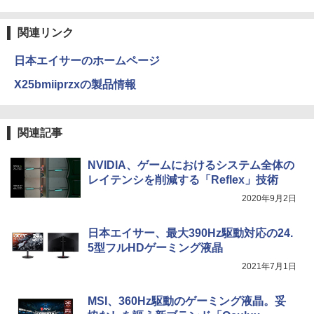
んか小さくてかわいいやつ (1-8巻 最新
Anker Soundcore Liberty 5 ミッドナイトブ
On My Road (Stadium ver.)
異世界居酒屋「のぶ」(22) (角川コミックス・
刊) 全巻セット [入荷予約]
ラック
エース)
by Amazon 天然水ラベルレス 2L×9本
関連リンク
￥250
￥9,900
￥14,990
￥832
￥1,117
日本エイサーのホームページ
X25bmiiprzxの製品情報
地球の歩き方 スター・ウォーズ [ 地球
4
【2026年アップグレード版】AOKIMI ワイヤ
見知らぬ糸
HUNTER×HUNTER モノクロ版 39 (ジャンプ
の歩き方編集室 ]
レスイヤホン bluetooth イヤホン V12 小型
コミックスDIGITAL)
【Amazon.co.jp限定】 伊藤園 磨かれて、澄
軽量 ブルートゥースHi-Fi 最大36時間再生 ぶ
みきった日本の水 2L 8本 ラベルレス [ ケース
￥250
￥2,750
関連記事
るーとゅーす コードレス ENCノイズキャン
] [ 水 ] [ ペットボトル ] [ 箱買い ] [ ストック
￥572
セリング 自動ペアリング Type-C充電 マイク
] [ 水分補給 ]
付き 防水 タッチ式音量調整 スポーツ/通勤/通
NVIDIA、ゲームにおけるシステム全体の
学/WEB会議(ホワイト)
￥998
レイテンシを削減する「Reflex」技術
On My Road (Stadium ver.)
スーパーの裏でヤニ吸うふたり 9巻 (デジタル
VI/NYL #030 Kis-My-Ft2 [ VI/NYL編集部
5
￥1,964
2020年9月2日
版ビッグガンガンコミックス)
]
by Amazon 炭酸水 ラベルレス 500ml ×24本
￥250
強炭酸水 ペットボトル 500ミリリットル (Sm
￥810
￥2,200
日本エイサー、最大390Hz駆動対応の24.
Xiaomi シャオミ REDMI Buds 8 Lite ワイヤ
art Basic)
5型フルHDゲーミング液晶
レスイヤホン Bluetooth 5.4 ノイズキャンセ
リング ANC 36時間再生
￥1,625
2021年7月1日
￥3,480
MSI、360Hz駆動のゲーミング液晶。妥