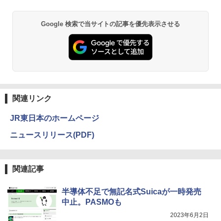
BRUCE WAYNE feat. Flo Milli, ATL Jacob
by Amazon 天然水 ラベルレス 500ml ×24本
異世界居酒屋「のぶ」(22) (角川コミックス・
Google 検索で当サイトの記事を優先表示させる
[Explicit]
富士山の天然水 バナジウム含有 水 ミネラル
エース)
ウォーター ペットボトル 静岡県産 500ミリリ
ットル (Smart Basic)
￥250
￥832
￥1,380
見知らぬ糸
ONE PIECE モノクロ版 115 (ジャンプコミッ
クスDIGITAL)
by Amazon 天然水ラベルレス 2L×9本
関連リンク
￥250
￥594
￥1,117
JR東日本のホームページ
ニュースリリース(PDF)
On My Road (Stadium ver.)
HUNTER×HUNTER モノクロ版 39 (ジャンプ
コミックスDIGITAL)
by Amazon 炭酸水 ラベルレス 500ml ×24本
強炭酸水 ペットボトル 500ミリリットル (Sm
￥250
関連記事
art Basic)
￥572
￥1,625
半導体不足で無記名式Suicaが一時発売
中止。PASMOも
On My Road (Stadium ver.)
スーパーの裏でヤニ吸うふたり 9巻 (デジタル
2023年6月2日
版ビッグガンガンコミックス)
コカ・コーラ やかんの麦茶 from 爽健美茶 ラ