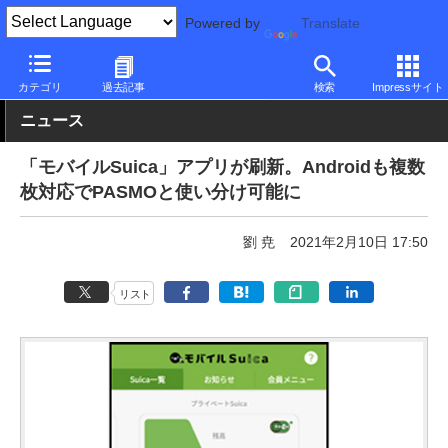
Powered by
Translate
PC Watch
市場
サービス
その他
カテゴリ
過去記事
検索
Impressサイト
ニュース
「モバイルSuica」アプリが刷新。Androidも複数
枚対応でPASMOと使い分け可能に
劉 尭
2021年2月10日 17:50
リスト