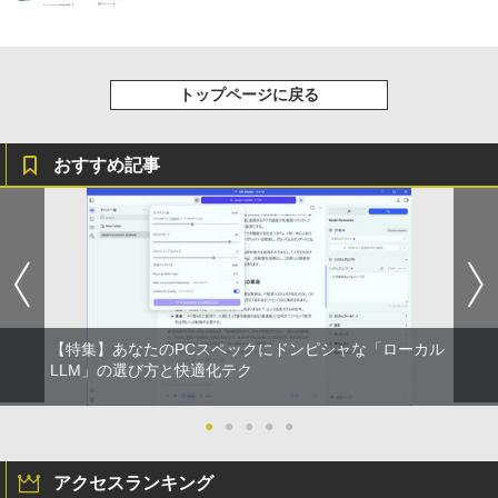
ベルレス 650mlPET×24本
￥250
￥810
￥2,009
トップページに戻る
おすすめ記事
【特集】あなたのPCスペックにドンピシャな「ローカル
LLM」の選び方と快適化テク
●
●
●
●
●
アクセスランキング