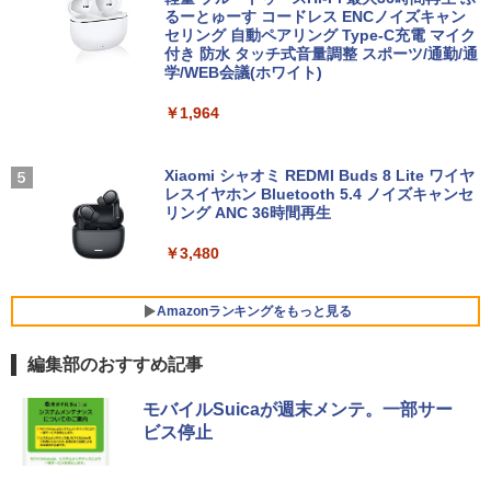
￥2,200
ートPC 最大SSD1TB 最大メモリ16GB
るーとゅーす コードレス ENCノイズキャン
セリング 自動ペアリング Type-C充電 マイク
￥46,248
付き 防水 タッチ式音量調整 スポーツ/通勤/通
￥21,800
Yoothi 互換品 液晶 14.0インチ NEC LAV
4
学/WEB会議(ホワイト)
IE N14 Slim N1455/HA N1455/HAL PC-
細胞の分子生物学 [ 中村 桂子 ]
N1455HAL 対応 FullHD 1920x1080 IPS
5
￥1,964
Office2024付き デスクトップPC デスク
LED LCD 液晶ディスプレイ 修理交換用
4
【★最大100%ポイント】【新生活応援・
トップ パソコン ビジネス 第14世代 core
液晶パネル
￥22,000
4
2026】【Office 2019 H&B】【カメラ×F
i7 第12世代 corei3 corei5 Windows11
HD】富士通 LIFEBOOK U939/第8世代 C
SSD 128GB～2TB メモリ8GB～32GB 2
Xiaomi シャオミ REDMI Buds 8 Lite ワイヤ
￥9,800
ore i5/メモリ:8GB/M.2 SSD:256GB/512
年保証 安い 激安 オフィス業務 事務作業
レスイヤホン Bluetooth 5.4 ノイズキャンセ
GB/1TB/Wi-fi/Bluetooth/13.3型/HDMI/U
デスクワーク 動画視聴 おしゃれ 本体の
リング ANC 36時間再生
SB-C/USB3.1/パソコン 中古PC 中古ノー
み
トパソコン Windows11
￥3,480
【期間限定10%OFFクーポン 8/12 10時
5
￥45,700
まで】 ゲーミングモニター 24.5インチ F
￥25,800
HD 240Hz 1ms Fast IPSパネル HDMI2.0
×1 DP1.4×1 Adaptive Sync対応 フリッ
Amazonランキングをもっと見る
カーフリー ブルーライトカット モニター
★レノボ / Lenovo ThinkCentre M70q
ディスプレイ MAXZEN MGM25IC04-F2
5
編集部のおすすめ記事
ノートパソコン 新品 14インチ Office搭
Tiny Gen 5 12TES7DK00 (Windows 11
40
5
載 Windows11 Pro 日本語キーボード メ
Pro/インテル Core i5 14500T/メモリ:16
BRUCE WAYNE feat. Flo Milli, ATL Jacob
【Amazon.co.jp限定】 い・ろ・は・す 2L P
薬屋のひとりごと 17巻 (デジタル版ビッグガ
モリ 12GB SSD 128GB 256GB 512GB 1
GB/SSD:256GB)【デスクトップパソコ
￥12,980
モバイルSuicaが週末メンテ。一部サー
[Explicit]
ET ラベルレス ×8本
ンガンコミックス)
TB Webカメラ WiFi Bluetooth 選べる
ン】【送料無料】
ビス停止
カラー 14型 薄型 軽量
￥250
￥1,112
￥770
￥139,500
￥29,800