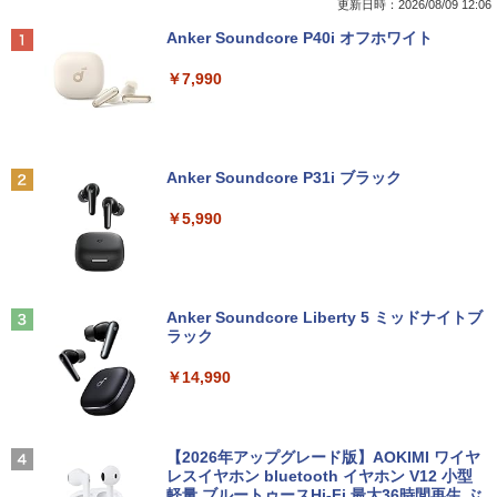
ws11 富士通 LIFEBOOK A5511 第11世
メモリ 4GB/SATA 500GB intel HD Grap
WDE-22W / PTFBDE-22W ブラック/ ホ
更新日時：2026/08/09 12:06
￥2,090
代Celeron 6305U最大メモリ32GB 秒速
hics 5000 1536MB グラフィックス搭載
ワイト色 スピーカー搭載 プリンストン
Anker Soundcore P40i オフホワイト
起動新品SSD2TB テンキー内蔵 15.6型大
★送料無料【中古動作品】
画面 ノートパソコン中古 オフィス付き
￥4,050
￥7,990
Microsoftoffice2024可 送料無料 WIFI
￥6,480
￥15,120
ザ・ファブル 全巻セット(1-22巻セット)
2
（ヤンマガKCスペシャル） [ 南勝久 ]
アースドリームス 厳選おまかせモニター
2
中古パソコン | NEC | Mate MRL36L-5 |
21.5型〜27型ワイド 【HDMI対応 / FULL
2
Anker Soundcore P31i ブラック
Windows11 | デスクトップ | 一年保証 |
HD解像度】 大手メーカー液晶 (Dell/HP/
￥19,118
新古品ノートパソコン Intel Celeron Wi
第9世代 | Core i3 9100 3.6(〜最大4.2)G
NEC等) テレワーク デュアルモニター S
2
￥5,990
ndows11 Pro Office 2024付き メモリ16
Hz | MEM:8GB | SSD:256GB(新品) | DV
witch PS4 PS5対応 【整備済み中古品】
GB SSD512GB 12型/14型選択可 Blueto
Dマルチ | Win11Pro64bit
oth 無線LAN USB3.0 軽量 モバイル ビ
￥6,470
ジネス 在宅勤務 学生向け
￥15,000
現代ギリシア語辞典第3版 [ 川原拓雄 ]
3
Anker Soundcore Liberty 5 ミッドナイトブ
￥21,980
￥19,800
ラック
【選べる2色 コスパ抜群】モバイルモニ
3
【エントリーでポイント100％還元のチ
ター 15.6インチ フルHD 100%sRGB 非
3
￥14,990
ャンス】GMKtec G5S ミニpc 【Intel N
光沢IPS パネル Type-C対応 miniHDMI V
【1500円OFFクーポン】【DVDドライブ
5095 DDR5 8GB 128GB SSD】mini pc
ESA対応 650g/889g 2色から選択可能 モ
3
&テンキー】ノートパソコン 中古パソコ
Windows11 Pro 超軽量 4コア/4スレッド
ニター サブディスプレイ テレワーク 在
ン 15.6インチ SSD256GB メモリ8GB C
2.9GHz ミニパソコン M.2 2242 SATA WI
宅勤務 UPERFECT
実写映画『ブルーロック』公式PHOTO
4
ore i3-8130U 第8世代 Microsoft Office
FI6 Bluetooth5.2 4K 2画面出力 デスク
【2026年アップグレード版】AOKIMI ワイヤ
BOOK （講談社 MOOK） [ 講談社 ]
付き Windows11 東芝 dynabook B65
トップPC NucBox みにpc 省エネ オフィ
レスイヤホン bluetooth イヤホン V12 小型
￥8,999
ノートパソコン 中古 PC パソコン 中古ノ
ス
軽量 ブルートゥースHi-Fi 最大36時間再生 ぶ