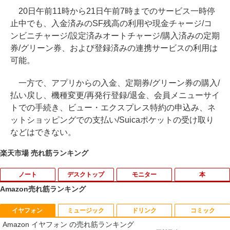
20日午前11時から21日午前7時までのサービス一時停
止中でも、入金済みのSF残高の利用や現金チャージ/コ
ンビニチャージ/設定済みオートチャージ/購入済みの定期
券/グリーン券、および登録済みの連携サービスの利用は
可能。
一方で、アプリからの入金、定期券/グリーン券の購入/
払い戻し、機種変更/再発行登録/退金、会員メニューサイ
トでの手続き、ビュー・エクスプレス特約の申込み、ネ
ットショッピングでの支払い/Suicaポケットの受け取り
などはできない。
楽天市場 売れ筋ランキング
ノート
デスクトップ
モニター
本
Amazon売れ筋ランキング
イヤフォン
ミュージック
ドリンク
コミック
8月5日限定10倍＆抽選10000P！｜2021
R309-Apple Mac mini A1347 1点 MacO
【中古良品】【安心保証】Princeton 21.
YOGAポーズの教科書 [ 綿本彰 ]
1
1
1
1
Amazon イヤフォン の売れ筋ランキング
年モデル！高性能ノートパソコン Windo
S Catalina 10.15.7/CPU Core i5-4260U/
5型ワイドカラー液晶ディスプレイ PTF