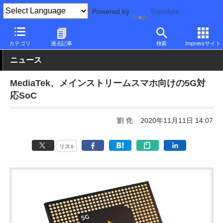
Powered by
Translate
PC Watch
半導体/周辺機器
CPU
MediaTek
カテゴリ
過去記事
検索
Impressサイト
ニュース
MediaTek、メインストリームスマホ向けの5G対
応SoC
劉 尭
2020年11月11日 14:07
リスト