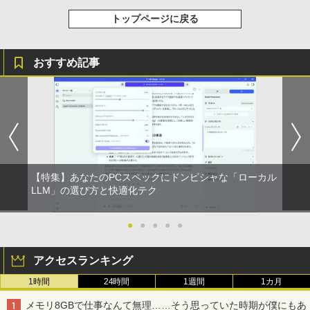
￥594
トップページに戻る
HUNTER×HUNTER モノクロ版 39 (ジャンプ
おすすめ記事
コミックスDIGITAL)
￥572
スーパーの裏でヤニ吸うふたり 9巻 (デジタル
版ビッグガンガンコミックス)
【特集】あなたのPCスペックにドンピシャな「ローカル
￥810
LLM」の選び方と快適化テク
●
●
●
●
●
アクセスランキング
1時間
24時間
1週間
1カ月
メモリ8GBで仕事なんて無理……そう思っていた時期が僕にもあ