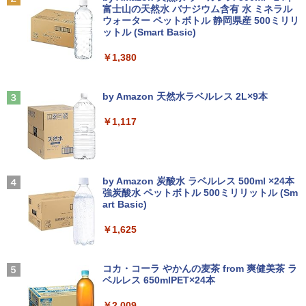
￥7,150
[Explicit]
富士山の天然水 バナジウム含有 水 ミネラル
カーフリー ブルーライトカット モニター
レビュー投稿 5年保証｜MS Office 2024
2
ウォーター ペットボトル 静岡県産 500ミリリ
￥5,990
ディスプレイ MAXZEN MGM25IC04-F2
H&B 搭載｜中古 ノートパソコン Windo
ットル (Smart Basic)
￥250
40
ws11 Office付｜スペック Core i5 第7世
代 メモリ 8GB 大容量 HDD 500GB テン
￥1,380
キー DVDドライブ搭載 CD DVD 再生可
￥12,980
ふかふかダンジョン攻略記〜俺の異世界
3
｜中古パソコン 中古ノートパソコン 中古
転生冒険譚〜/ 20 【電子書籍】[ KAKER
PC オフィス搭載
Anker Soundcore Liberty 5 ミッドナイトブ
On My Road (Stadium ver.)
U ]
ラック
by Amazon 天然水ラベルレス 2L×9本
￥19,800
￥250
【3Way接続 ワイヤレス モバイルモニタ
￥792
3
￥14,990
ー】ワイヤレスモニター 15.6インチ フル
￥1,117
HD 100%sRGB IPSパネル ワイヤレス/T
ype-C/HDMI 3Way接続 7.4V バッテリー
内蔵 最大5H駆動 充電式 VESA対応 出張
【ポイント10倍！】【Win11正式対応】
アンダーニンジャ（18） 【電子書籍】[
3
4
テレワーク 在宅勤務 UPERFECT
中古 ノートパソコン 13.3インチ A4サイ
【2026年アップグレード版】AOKIMI ワイヤ
On My Road (Stadium ver.)
花沢健吾 ]
ズ [ Windows11 / Office付き / SSD 256
レスイヤホン bluetooth イヤホン V12 小型
by Amazon 炭酸水 ラベルレス 500ml ×24本
GB / 8GB 16GB メモリ / 第8世代 第10世
軽量 ブルートゥースHi-Fi 最大36時間再生 ぶ
￥19,999
強炭酸水 ペットボトル 500ミリリットル (Sm
￥250
￥792
代 Corei5 ] 店長おまかせ 初期設定不要
るーとゅーす コードレス ENCノイズキャン
art Basic)
Office メーカーおまかせ 中古 パソコン
セリング 自動ペアリング Type-C充電 マイク
中古pc
付き 防水 タッチ式音量調整 スポーツ/通勤/通
￥1,625
学/WEB会議(ホワイト)
Pixio ゲーミングモニター 27インチ WQ
4
￥23,700
HD ホワイト 180hz PX278WAVE 白 Fas
BUGS LIFE
まったく新しいテクスト分析の教科書 [
5
￥1,964
t IPSパネル ブルー ピンク ゲーム モニタ
阿部幸大 ]
コカ・コーラ やかんの麦茶 from 爽健美茶 ラ
ー HDR 新品 1ms 非光沢 ブルーライト軽
ベルレス 650mlPET×24本
￥250
減 VESA 壁掛け pcモニター 液晶 ディス
￥2,200
プレイ テレワーク ピクシオ 公式 【最大
＼11日まで限定価格／【楽天1位】ノー
Xiaomi シャオミ REDMI Buds 8 Lite ワイヤ
4
￥2,009