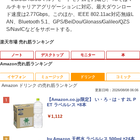
ルチキャリアアグリゲーションに対応。最大ダウンロー
ド速度は2.77Gbps。このほか、IEEE 802.11ac対応無線L
AN、Bluetooth 5.1、GPS/BeiDou/Glonass/Galileo/QZS
S/NavICなどをサポートする。
楽天市場 売れ筋ランキング
ノート
デスクトップ
モニター
本
Amazon売れ筋ランキング
イヤフォン
ミュージック
ドリンク
コミック
【期間限定破格金額！】新生活 新古品 W
引き出し付きモニター台(NM01 ミドルブ
ドラえもん はじめての国語辞典 第2版 [
1
1
1
Amazon ドリンク の売れ筋ランキング
in11搭載 パソコンノートパソコンoffice
ラウン) 【玄関先迄納品】 ニトリ
小学館 国語辞典編集部 ]
付き 初心者向けノートPC 初期設定済 1
更新日時：2026/08/08 06:06
5.6型 インテル高速CPU ランダムで発送
￥2,990
￥2,090
Anker Soundcore P40i オフホワイト
BRUCE WAYNE feat. Flo Milli, ATL Jacob
【Amazon.co.jp限定】 い・ろ・は・す 2L P
メモリ4GB～ 高速SSD1TB 最大 フルHD
[Explicit]
ET ラベルレス ×8本
Webカメラ zoom 軽量薄型 無線 型番更
￥7,990
新で在庫処分
￥250
￥1,112
￥9,980
【期間限定10%OFFクーポン 8/12 10時
フルカラーでやさしくわかる！ 肩関節
2
2
まで】 ゲーミングモニター 24.5インチ F
疾患の理学療法 [ 山本宣幸 ]
HD 240Hz 1ms Fast IPSパネル HDMI2.0
Anker Soundcore P31i ブラック
BRUCE WAYNE feat. Flo Milli, ATL Jacob
by Amazon 天然水 ラベルレス 500ml ×24本
×1 DP1.4×1 Adaptive Sync対応 フリッ