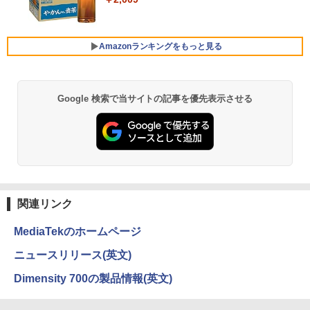
5年保証付き】
トパソコン 新品 福袋 6点セット Intel Pe
レスイヤホン Bluetooth 5.4 ノイズキャンセ
ntium GOLD 6500Y メモリ12GB SSD25
リング ANC 36時間再生
6GB Windows11 WPS Office付き 初期
￥27,500
設定済み 15.6インチ フルHD ノートPC
￥3,480
Amazonランキングをもっと見る
初心者 学生 在宅ワーク テンキー Wi-Fi
Bluetooth HDMI 日本語キーボード 安い
パナソニック PT-VMZ51J 液晶プロジェ
5
￥30,800
クター
Google 検索で当サイトの記事を優先表示させる
薬屋のひとりごと 17巻 (デジタル版ビッグガ
ンガンコミックス)
￥345,800
￥770
FUJITSU LIFEBOOK S937 Core i5 20G
5
B 新品SSD2TB スーパーマルチ 無線LAN
フルHD Windows10 64bit WPS Office
13.3インチ 中古パソコン ノートパソコン
Notebook 【中古】
異世界居酒屋「のぶ」(22) (角川コミックス・
エース)
関連リンク
￥75,800
￥832
MediaTekのホームページ
ニュースリリース(英文)
ONE PIECE モノクロ版 115 (ジャンプコミッ
Dimensity 700の製品情報(英文)
クスDIGITAL)