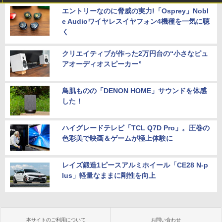
エントリーなのに脅威の実力!「Osprey」Nobl
e Audioワイヤレスイヤフォン4機種を一気に聴
く
クリエイティブが作った2万円台の“小さなピュ
アオーディオスピーカー”
鳥肌ものの「DENON HOME」サウンドを体感
した！
ハイグレードテレビ「TCL Q7D Pro」。圧巻の
色彩美で映画＆ゲームが極上体験に
レイズ鍛造1ピースアルミホイール「CE28 N-p
lus」軽量なままに剛性を向上
本サイトのご利用について
お問い合わせ