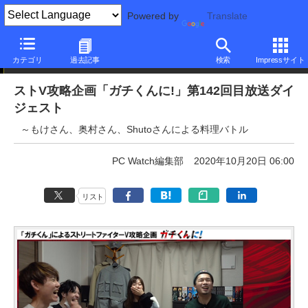
Powered by
Translate
ニュース
カテゴリ
過去記事
検索
Impressサイト
ストV攻略企画「ガチくんに!」第142回目放送ダイ
ジェスト
～もけさん、奥村さん、Shutoさんによる料理バトル
PC Watch編集部
2020年10月20日 06:00
リスト