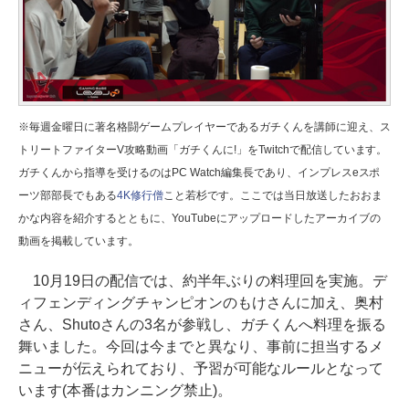
※毎週金曜日に著名格闘ゲームプレイヤーであるガチくんを講師に迎え、ス
トリートファイターV攻略動画「ガチくんに!」をTwitchで配信しています。
ガチくんから指導を受けるのはPC Watch編集長であり、インプレスeスポ
ーツ部部長でもある
4K修行僧
こと若杉です。ここでは当日放送したおおま
かな内容を紹介するとともに、YouTubeにアップロードしたアーカイブの
動画を掲載しています。
10月19日の配信では、約半年ぶりの料理回を実施。デ
ィフェンディングチャンピオンのもけさんに加え、奥村
さん、Shutoさんの3名が参戦し、ガチくんへ料理を振る
舞いました。今回は今までと異なり、事前に担当するメ
ニューが伝えられており、予習が可能なルールとなって
います(本番はカンニング禁止)。