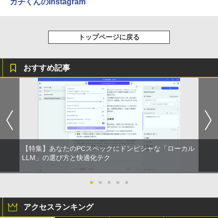
ガチくんのInstagram
コン pc デスクトップPC 本体
付き 防水 タッチ式音量調整 スポーツ/通勤/通
学/WEB会議(ホワイト)
モニター 21.5インチ/23.8インチ/27イン
Livly Island 公式ガイドブック4 心が重
4
5
￥41,999
チ フルhd 高画質 100Hz VA ノングレア
On My Road (Stadium ver.)
スーパーの裏でヤニ吸うふたり 9巻 (デジタル
なるリヴリーの世界 [ ココネ株式会社 ]
￥1,964
非光沢 スピーカー内蔵 3年保証 ディスプ
版ビッグガンガンコミックス)
【Amazon.co.jp限定】 伊藤園 磨かれて、澄
トップページに戻る
レイ パソコンモニター PCモニター フル
みきった日本の水 2L 8本 ラベルレス [ ケース
￥250
￥3,080
ハイビジョン 21インチ 液晶モニター ア
] [ 水 ] [ ペットボトル ] [ 箱買い ] [ ストック
￥810
【マラソン値引中！国内組立の 新品】新
イリスオーヤマ DT-JF *
Xiaomi シャオミ REDMI Buds 8 Lite ワイヤ
] [ 水分補給 ]
4
品 デスクトップPC デスクトップパソコ
レスイヤホン Bluetooth 5.4 ノイズキャンセ
おすすめ記事
ン ビジネス Ryzen5 5600GT Windows1
リング ANC 36時間再生
￥11,980
￥998
0 11 SSD256GB メモリ 16GB 1年保証
激安 ゲーム ゲーミングパソコン ゲーミ
￥3,480
ングPC マインクラフト ヴァロラント 原
神 eスポーツ おしゃれ 入門用 本体のみ
【2026年最新改良版・高級金属製】【タ
5
ッチ選択】モバイルモニター 15.6インチ
￥62,795
タッチパネル ワイヤレス接続 電池内蔵
自立スタンド モバイルモニター スタンド
ゲーミングモニター 1080PフルHD 高画
【特集】あなたのPCスペックにドンピシャな「ローカル
質 デュアルモニター サブモニター ポー
LLM」の選び方と快適化テク
【公式・直販】デスクトップパソコン P
タブルモニター 選べる9パータン
5
C 新品 Lenovo ThinkCentre neo 50q T
iny Gen 5 Core i5 メモリ 16GB SSD 25
￥14,580
●
●
●
●
●
6GB 512GB 選択可 Windows11 Home
Pro 選択可 Microsoft Office 2024搭載
可能 送料無料 1年 3年 保証 選択可【Nor
アクセスランキング
tonP】