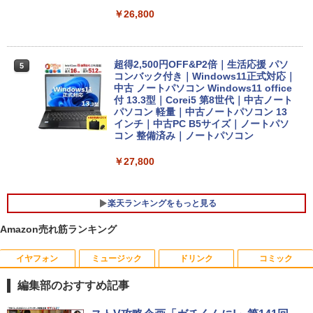
￥26,800
超得2,500円OFF&P2倍｜生活応援 パソ
5
コンバック付き｜Windows11正式対応｜
中古 ノートパソコン Windows11 office
付 13.3型｜Corei5 第8世代｜中古ノート
パソコン 軽量｜中古ノートパソコン 13
インチ｜中古PC B5サイズ｜ノートパソ
コン 整備済み｜ノートパソコン
￥27,800
楽天ランキングをもっと見る
Amazon売れ筋ランキング
イヤフォン
ミュージック
ドリンク
コミック
【★最大100%ポイント】【Win11正式対
【中古良品】【安心保証】Princeton 21.
おしりたんていファイル（既刊15巻）
1
1
1
応】富士通 ESPRIMO D588/第8世代 Cor
5型ワイドカラー液晶ディスプレイ PTF
（0）
編集部のおすすめ記事
ei5/メモリ:8GB/16GB/32GB/SSD:256G
WDE-22W / PTFBDE-22W ブラック/ ホ
B/512GB/1TB/USB 3.1/DP/DisplayPort/
ワイト色 スピーカー搭載 プリンストン
￥19,800
Anker Soundcore P40i オフホワイト
BRUCE WAYNE feat. Flo Milli, ATL Jacob
【Amazon.co.jp限定】 い・ろ・は・す 2L P
薬屋のひとりごと 17巻 (デジタル版ビッグガ
DVI/Wi-fi/2画面出力/Windows11/Windo