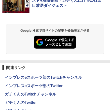
ストV攻略企画「ガチくんに!」第141回
[Explicit]
ET ラベルレス ×8本
ンガンコミックス)
ws10/Office/中古 デスクトップ デスクト
￥4,050
目放送ダイジェスト
￥7,990
ップPC
￥250
￥1,112
￥770
￥29,800
[新品]ドラゴンボール[新書版/新装版](1-4
2
2巻 全巻) 全巻セット
【タッチ式選べる 携帯式】モバイルモニ
2
ター 14インチ フルHD IPSパネル 非光沢
Anker Soundcore P31i ブラック
BRUCE WAYNE feat. Flo Milli, ATL Jacob
by Amazon 天然水 ラベルレス 500ml ×24本
異世界居酒屋「のぶ」(22) (角川コミックス・
Google 検索で当サイトの記事を優先表示させる
タッチ式/非タッチ式選択可能 Type-C対
￥20,328
[Explicit]
富士山の天然水 バナジウム含有 水 ミネラル
エース)
「3500U/4300Uより速い」 NiPoGi ミニ
応 HDMI VESA対応 モニター 持ち運び
2
ウォーター ペットボトル 静岡県産 500ミリリ
￥5,990
pc Ryzen Embedded R2544初登場 8G
サブディスプレイ デュアルモニター テレ
ットル (Smart Basic)
￥250
￥832
B+256GB 4TB拡張可 mini pc Windows
ワーク ミニPC対応 EVICIV
11 Pro 動作より高速 4K×3画面出力 ミニ
￥1,380
パソコン HDMI2.0+DP1.4 静音性 小型pc
￥11,999
ちいかわ なんか小さくてかわいいやつ
3
豊富な端子Type-C USB3.2 有線LAN WI
（7） （ワイドKC） [ ナガノ ]
FI5/BT4.2 省電力 オフィス/学習向け P2
Anker Soundcore Liberty 5 ミッドナイトブ
見知らぬ糸
ONE PIECE モノクロ版 115 (ジャンプコミッ
ラック
クスDIGITAL)
by Amazon 炭酸水 ラベルレス 500ml ×24本
￥1,375
関連リンク
強炭酸水 ペットボトル 500ミリリットル (Sm
￥33,800
￥250
【期間限定5%OFFクーポン 8/12 10時ま
3
art Basic)
￥14,990
￥594
で】 モニター 27インチ 100Hz FHD VA
インプレスeスポーツ部のTwitchチャンネル
パネル スピーカー搭載 ブルーライト軽減
￥1,625
ノングレアタイプ 壁掛け対応 省スペース
インプレスeスポーツ部のTwitter
【全品最大2500円OFFクーポン】【第8
角度調整 高視野角 178° Adaptive-Sync
SWAN-白鳥ー完結記念プレミアムセット
3
4
世代 i7 高性能ビジネス PC】 Core i7 第
対応 MAXZEN MJM27CH02-F100
【2026年アップグレード版】AOKIMI ワイヤ
On My Road (Stadium ver.)
HUNTER×HUNTER モノクロ版 39 (ジャンプ
[ 有吉 京子 ]
ガチくんのTwitchチャンネル
8世代 Dell OptiPlex 3060 SFF Office付
レスイヤホン bluetooth イヤホン V12 小型
コミックスDIGITAL)
by Amazon 天然水ラベルレス 2L×9本
き Win11 メモリ16GB/32GB SSD256G
軽量 ブルートゥースHi-Fi 最大36時間再生 ぶ
￥13,980
￥250
￥21,534
ガチくんのTwitter
B/512GB/1TB USB3.0 WIFI子機付 DVD
るーとゅーす コードレス ENCノイズキャン
￥572
￥1,117
HDMI DisplayPort 2画面出力 中古パソ
セリング 自動ペアリング Type-C充電 マイク