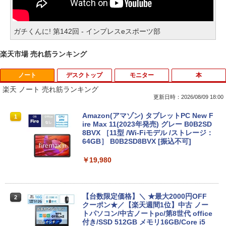
ガチくんに! 第142回 - インプレスeスポーツ部
楽天市場 売れ筋ランキング
ノート
デスクトップ
モニター
本
楽天 ノート 売れ筋ランキング
更新日時：2026/08/09 18:00
Amazon(アマゾン) タブレットPC New F
1
ire Max 11(2023年発売) グレー B0B2SD
8BVX ［11型 /Wi-Fiモデル /ストレージ：
64GB］ B0B2SD8BVX [振込不可]
￥19,980
【台数限定価格】＼ ★最大2000円OFF
2
クーポン★／【楽天週間1位】中古 ノー
トパソコン/中古ノートpc/第8世代 office
付き/SSD 512GB メモリ16GB/Core i5