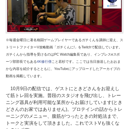
※毎週金曜日に著名格闘ゲームプレイヤーであるガチくんを講師に迎え、ス
トリートファイターV攻略動画「ガチくんに!」をTwitchで配信しています。
ガチくんから指導を受けるのはPC Watch編集長であり、インプレスeスポ
ーツ部部長でもある
4K修行僧
こと若杉です。ここでは当日放送したおおま
かな内容を紹介するとともに、YouTubeにアップロードしたアーカイブの
動画を掲載しています。
10月9日の配信では、ゲストにときどさんをお迎えし
て筋トレ回を実施。普段のスタジオを飛び出し、トレー
ニング器具が利用可能な某所からお届けしています(とき
どさんのお家ではありません)。プロテインの話からトレ
ーニングのメニュー、腹筋がつったときの対処法まで、
トークと実演をして頂きました。これでストVも強くな