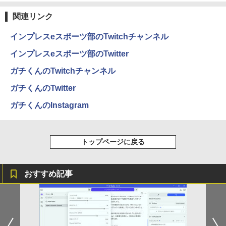
On My Road (Stadium ver.)
HUNTER×HUNTER モノクロ版 39 (ジャンプ
コミックスDIGITAL)
by Amazon 天然水ラベルレス 2L×9本
関連リンク
￥250
￥572
￥1,117
インプレスeスポーツ部のTwitchチャンネル
インプレスeスポーツ部のTwitter
On My Road (Stadium ver.)
スーパーの裏でヤニ吸うふたり 9巻 (デジタル
ガチくんのTwitchチャンネル
版ビッグガンガンコミックス)
by Amazon 炭酸水 ラベルレス 500ml ×24本
強炭酸水 ペットボトル 500ミリリットル (Sm
￥250
ガチくんのTwitter
art Basic)
￥810
ガチくんのInstagram
￥1,625
BUGS LIFE
ONE PIECE モノクロ版 115 (ジャンプコミッ
クスDIGITAL)
コカ・コーラ やかんの麦茶 from 爽健美茶 ラ
トップページに戻る
ベルレス 650mlPET×24本
￥250
￥594
￥1,653
おすすめ記事