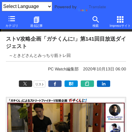
Powered by
Translate
ニュース
カテゴリ
過去記事
検索
Impressサイト
ストV攻略企画「ガチくんに!」第141回目放送ダイ
ジェスト
～ときどさんとみっちり筋トレ回
PC Watch編集部
2020年10月13日 06:00
リスト