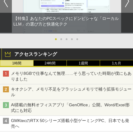
【特集】あなたのPCスペックにドンピシャな「ローカル
LLM」の選び方と快適化テク
●
●
●
●
●
アクセスランキング
1時間
24時間
1週間
1カ月
メモリ8GBで仕事なんて無理……そう思っていた時期が僕にもあ
りました
キオクシア、メモリ不足をフラッシュメモリで補う拡張モジュー
ル
AI搭載の無料オフィスアプリ「GenOffice」公開。Word/Excel形
式にも対応
GMKtecのRTX 50シリーズ搭載小型ゲーミングPC、日本でも発
売へ