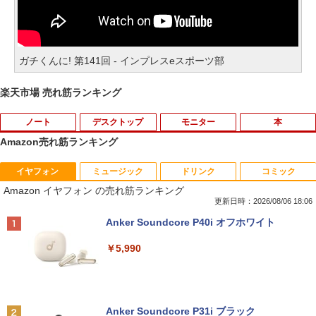
ガチくんに! 第141回 - インプレスeスポーツ部
楽天市場 売れ筋ランキング
ノート
デスクトップ
モニター
本
Amazon売れ筋ランキング
イヤフォン
ミュージック
ドリンク
コミック
【期間限定破格金額！】新生活 新古品 W
【おまかせPC】 デスクトップパソコン
mini HDMI - HDMIオスメス HDMI - mini
片田舎のおっさん、剣聖になる 11 〜
1
1
1
1
Amazon イヤフォン の売れ筋ランキング
in11搭載 パソコンノートパソコンoffice
Win11搭載 省スペース型 第8世代Core i5
HDMIオスメス変換アダプタ1080pサポー
ただの田舎の剣術師範だったのに、大成
付き 初心者向けノートPC 初期設定済 1
/ 8GB以上 / SSD/HDDストレージ選択式
ト【送料無料】
した弟子たちが俺を放ってくれない件〜
更新日時：2026/08/06 18:06
5.6型 インテル高速CPU ランダムで発送
有名メーカー（DELL HP 富士通 NEC レ
【電子書籍】[ 佐賀崎しげる ]
Anker Soundcore P40i オフホワイト
メモリ4GB～ 高速SSD1TB 最大 フルHD
ノボ）からご提供 中古 省スペースデスク
￥498
Webカメラ zoom 軽量薄型 無線 型番更
トップ Windows11 Office付き 設定済み
￥1,430
￥5,990
新で在庫処分
ですぐ使えるPC
￥9,980
￥19,800
GREEN HOUSE｜グリーンハウス 強化ガ
2
ラスディスプレイ台 GH-DKBB-CL[GHD
【3千円以上送料無料】日本の歴史 角川
2
KBBCL]
まんが学習シリーズ 16巻+別巻5冊定番セ
Anker Soundcore P31i ブラック
ット 21巻セット／山本博文