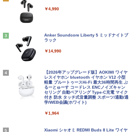
Surface Go 2 1927 Core m3 8GB 128G
NiPoGi ミニpc Intel N5030 【2026新モ
￥1,740
2
2
￥4,990
B 10.5型 高精細 1920x1280 Windows 1
デル・業界超ミニ】 最大3.1Hz mini pc
￥23,760
1 Office付 Webカメラ Bluetooth Wi-Fi
Windows11 Pro 12GB+256GB SSD (4T
軽量タブレットPC 在宅ワーク最適 中古
B拡大可能) 4K 静音 高速熱放散 小型超軽
パソコン
量ミニパソコン豊富なインターフェース
【マラソンセール期間中ポイント5倍】中
3
USB3.2/HDMI 2.0×2 高速2.4G/5GWi-Fi
古モニター 19〜27インチ サイズ選択可
角川まんが学習シリーズ 日本の歴史
3
BT4.2 省電力 小型パソコン
Anker Soundcore Liberty 5 ミッドナイトブ
￥26,820
能 HDMI / DisplayPort / VGA / DVI 端子
全16巻+別巻5冊定番セット [ 山本 博文
ラック
選択可能 店長おまかせ ケーブル付き サ
]
￥29,900
ブモニターにおすすめ 動作確認済み 30
￥14,990
日保証 送料無料
￥23,760
レビュー投稿 5年保証｜MS Office 2024
3
H&B 搭載｜中古ノートパソコン Windo
￥4,580
ws11 Office付｜テンキー DVD 搭載｜C
PASOUL 煌 Ver.R GBKR-1060-i5 ゲーミ
3
ore i5 第7世代 メモリ 8GB SSD 256GB
ングPC デスクトップパソコン GeForce
【2026年アップグレード版】AOKIMI ワイヤ
九条の大罪（17） 【電子書籍】[ 真鍋昌
4
｜店長厳選 Lenovo ThinkPad 15.6型 Bl
GTX1060 中古22型液晶モニター付 第7
レスイヤホン bluetooth イヤホン V12 小型
平 ]
uetooth Wi-Fi 無線｜中古 パソコン 中古
世代 Intel Corei5 7500 3.20GHz 最大3.6
軽量 ブルートゥースHi-Fi 最大36時間再生 ぶ
22インチ ワイド 液晶モニター ★店長お
4
PC Word Excel
GHz Windows10 SSD256GB メモリ8G
るーとゅーす コードレス ENCノイズキャン
まかせ 22型 ディスプレイ フルHD対応 H
￥759
B デスクトップPC eスポーツ 【中古】
セリング 自動ペアリング Type-C充電 マイク
DMI DisplayPort 平面 在宅ワーク 在宅
付き 防水 タッチ式音量調整 スポーツ/通勤/通
￥29,800
勤務 液晶 モニター PCモニター 中古モニ
学/WEB会議(ホワイト)
￥52,800
ター 【★安心30日保証】 中古
￥1,964
￥4,980
あなたが誰かを殺した （講談社文庫） [
5
【中古】 NEC VersaPro タイプVX VKL2
4
東野 圭吾 ]
1/X 中古ノートパソコン ノートパソコン
「楽天ランキング1位」 デスクトップパ
4
中古品 液晶15インチ Windows11 Core i
ソコン Windows11 パソコン Office付き
Xiaomi シャオミ REDMI Buds 8 Lite ワイヤ
￥1,023