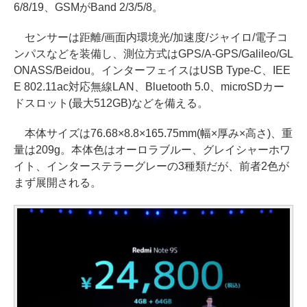
6/8/19、GSMがBand 2/3/5/8。
センサーは距離/画面内環境光/加速度/ジャイロ/電子コ
ンパスなどを装備し、測位方式はGPS/A-GPS/Galileo/GL
ONASS/Beidou。インターフェイスはUSB Type-C、IEE
E 802.11ac対応無線LAN、Bluetooth 5.0、microSDカー
ドスロット(最大512GB)などを備える。
本体サイズは76.68×8.8×165.75mm(幅×厚み×高さ)、重
量は209g。本体色はオーロラブルー、グレイシャーホワ
イト、インターステラーグレーの3種類だが、前者2色が
まず展開される。