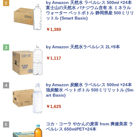
Anker Soundcore P31i ブラック
BRUCE WAYNE feat. Flo Milli, ATL Jacob
by Amazon 天然水 ラベルレス 500ml ×24本
【マラソンセール期間中ポイント5倍】
タッチ式/非タッチ式選択可能 Type-C対
ゼイ ]
2
[Explicit]
富士山の天然水 バナジウム含有 水 ミネラル
【OSなし】 中古ノートパソコン 第8世代
【全商品10%OFF+P5倍】Dell OptiPlex
応 HDMI VESA対応 モニター 持ち運び
2
ウォーター ペットボトル 静岡県産 500ミリリ
￥5,990
Core i5 富士通 LIFEBOOK A579/B メモ
3070 Micro 第9世代 Core i5 Windows1
サブディスプレイ デュアルモニター テレ
￥1,980
ットル (Smart Basic)
￥250
リ8GB HDD500GB 15.6インチ HDMI テ
1 Pro メモリ 8GB/16GB SSD 256GB/51
ワーク ミニPC対応 EVICIV
ンキー DVD-ROM 初期設定済 すぐ使え
2GB USB無線LANアダプター付属 HDMI
￥1,380
る 7日保証 送料無料 2営業日以内に発送
DisplayPort WPS Office付き デスクト
￥11,999
ップパソコン ミニPC 中古パソコン 小型
楽譜 【取寄品】UN275 輸入 フラッシン
3
コンパクト デスクトップPC
Anker Soundcore Liberty 5 ミッドナイトブ
見知らぬ糸
￥17,980
グ・ウィンズ【メール便不可商品】【沖
ラック
by Amazon 天然水ラベルレス 2L×9本
縄・離島以外送料無料】
￥35,000
￥250
【期間限定5%OFFクーポン 8/12 10時ま
3
￥14,990
￥1,117
で】 モニター 27インチ 100Hz FHD VA
￥30,030
＼★最大2555円OFFクーポン★／【テン
パネル スピーカー搭載 ブルーライト軽減
3
キー搭載内蔵】中古ノートパソコン 東芝
ノングレアタイプ 壁掛け対応 省スペース
dynabook B55 シリーズ 15.6インチ Co
超得2,500円OFF&P2倍｜Windows11正
角度調整 高視野角 178° Adaptive-Sync
3
re i5 第6世代 メモリ8 GSSD128G Wind
式対応｜楽天1位｜最大180日保証｜CPU
対応 MAXZEN MJM27CH02-F100
【2026年アップグレード版】AOKIMI ワイヤ
On My Road (Stadium ver.)
オレンジページ 2026 10/17号増刊＜グレ
4
ows11 DVDドライブ Bluetooth HDMI O
第8世代｜HP 中古デスクトップパソコン
レスイヤホン bluetooth イヤホン V12 小型
by Amazon 炭酸水 ラベルレス 500ml ×24本
ー＞ [雑誌]
ffice付き 中古パソコン 中古ノートPC 整
Windows11 office付き｜メモリ8GB SS
軽量 ブルートゥースHi-Fi 最大36時間再生 ぶ
強炭酸水 ペットボトル 500ミリリットル (Sm
￥13,980
￥250
備済み
D256GB HDD500GB｜ デスクトップ Mi
るーとゅーす コードレス ENCノイズキャン
art Basic)
￥1,689
crosoft office 第8世代以降｜セット購入
セリング 自動ペアリング Type-C充電 マイク
可能｜デスクトップ 中古｜中古PC
付き 防水 タッチ式音量調整 スポーツ/通勤/通
￥14,555
￥1,625
学/WEB会議(ホワイト)
モニター 21.5インチ/23.8インチ/27イン
4
￥34,800
チ フルhd 高画質 100Hz VA ノングレア
On My Road (Stadium ver.)
￥1,964
非光沢 スピーカー内蔵 3年保証 ディスプ
コカ・コーラ やかんの麦茶 from 爽健美茶 ラ
【 限定生産・特典つき 】YUZURU2027
5
レビュー投稿 5年保証｜MS Office 2024
レイ パソコンモニター PCモニター フル
ベルレス 650mlPET×24本
4
￥250
羽生結弦カレンダー卓上版 [ 能登 直 ]
H&B 搭載｜中古 ノートパソコン Windo
ハイビジョン 21インチ 液晶モニター ア