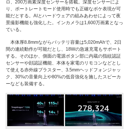
ロ、200万画素深度センサーを搭載。深度センサーによ
り、ポートレートモード使用時でも正確なボケ表現が可
能だとする。AIとハードウェアの組みあわせによって夜
景撮影機能も強化した。インカメラは1,600万画素となっ
ている。
本体厚8.8mmながらバッテリ容量は5,020mAhで、2日
間の連続動作が可能だとし、18Wの急速充電もサポート
する。そのほか、側面の電源ボタン部に内蔵の指紋認証
センサーや顔認証機能、本体を家電のリモコンなどとし
て使える赤外線ブラスター、3.5mmヘッドフォンジャッ
ク、30%の音量向上や80%の低音強化を施したスピーカ
ーなども装備する。