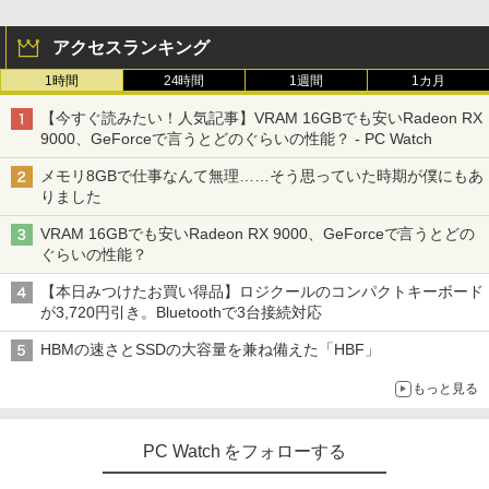
アクセスランキング
1時間
24時間
1週間
1カ月
【今すぐ読みたい！人気記事】VRAM 16GBでも安いRadeon RX
9000、GeForceで言うとどのぐらいの性能？ - PC Watch
メモリ8GBで仕事なんて無理……そう思っていた時期が僕にもあ
りました
VRAM 16GBでも安いRadeon RX 9000、GeForceで言うとどの
ぐらいの性能？
【本日みつけたお買い得品】ロジクールのコンパクトキーボード
が3,720円引き。Bluetoothで3台接続対応
HBMの速さとSSDの大容量を兼ね備えた「HBF」
もっと見る
PC Watch をフォローする