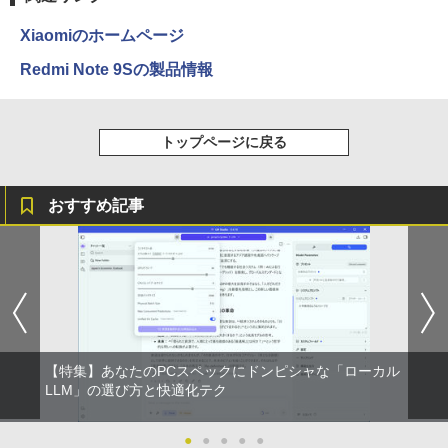
￥594
Xiaomiのホームページ
Redmi Note 9Sの製品情報
HUNTER×HUNTER モノクロ版 39 (ジャンプ
コミックスDIGITAL)
トップページに戻る
￥572
おすすめ記事
スーパーの裏でヤニ吸うふたり 9巻 (デジタル
版ビッグガンガンコミックス)
￥810
【特集】あなたのPCスペックにドンピシャな「ローカル
LLM」の選び方と快適化テク
●
●
●
●
●