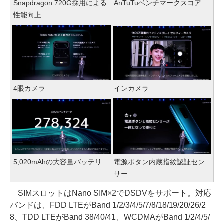
Snapdragon 720G採用による
AnTuTuベンチマークスコア
性能向上
4眼カメラ
インカメラ
5,020mAhの大容量バッテリ
電源ボタン内蔵指紋認証セン
サー
SIMスロットはNano SIM×2でDSDVをサポート。対応
バンドは、FDD LTEがBand 1/2/3/4/5/7/8/18/19/20/26/2
8、TDD LTEがBand 38/40/41、WCDMAがBand 1/2/4/5/