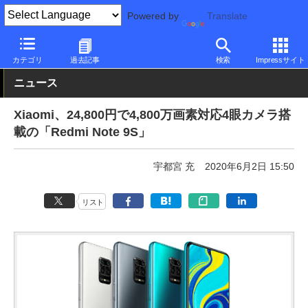
Powered by
Translate
PC Watch
パソコン/タブレット/スマートフォン
スマートフォン
カテゴリ
過去記事
検索
Impressサイト
ニュース
Xiaomi、24,800円で4,800万画素対応4眼カメラ搭
載の「Redmi Note 9S」
宇都宮 充
2020年6月2日 15:50
リスト