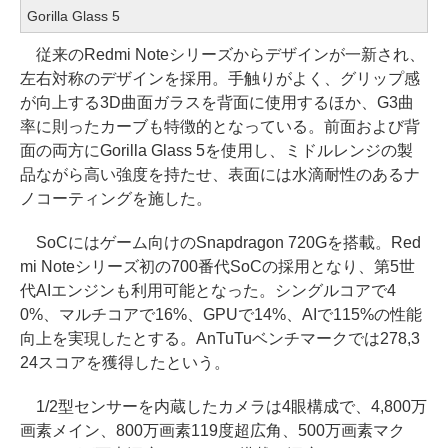
Gorilla Glass 5
従来のRedmi Noteシリーズからデザインが一新され、
左右対称のデザインを採用。手触りがよく、グリップ感
が向上する3D曲面ガラスを背面に使用するほか、G3曲
率に則ったカーブも特徴的となっている。前面および背
面の両方にGorilla Glass 5を使用し、ミドルレンジの製
品ながら高い強度を持たせ、表面には水滴耐性のあるナ
ノコーティングを施した。
SoCにはゲーム向けのSnapdragon 720Gを搭載。Red
mi Noteシリーズ初の700番代SoCの採用となり、第5世
代AIエンジンも利用可能となった。シングルコアで4
0%、マルチコアで16%、GPUで14%、AIで115%の性能
向上を実現したとする。AnTuTuベンチマークでは278,3
24スコアを獲得したという。
1/2型センサーを内蔵したカメラは4眼構成で、4,800万
画素メイン、800万画素119度超広角、500万画素マク