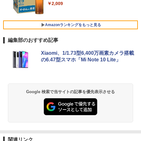
ws11 Office付｜スペック Core i5 第7世
デスクトップパソコン Windows11 Offic
イリスオーヤマ DT-JF *
Xiaomi シャオミ REDMI Buds 8 Lite ワイヤ
4
￥2,009
￥2,750
代 メモリ 8GB 大容量 HDD 500GB テン
e付き パソコン 新品｜インテル 第14世代
レスイヤホン Bluetooth 5.4 ノイズキャンセ
キー DVDドライブ搭載 CD DVD 再生可
Core i5-6500 i5 i7-14700F｜ SSD 256G
リング ANC 36時間再生
￥11,980
｜中古パソコン 中古ノートパソコン 中古
B～2TB｜メモリ 8～64GB DDR4/5｜ デ
PC オフィス搭載
スクトップPC 2年保証 激安 高性能 ゲー
￥3,480
Amazonランキングをもっと見る
ム 本体のみ PC 高スペッ 初期設定済み
￥19,800
【2026年最新改良版・高級金属製】【タ
5
￥45,700
編集部のおすすめ記事
ッチ選択】モバイルモニター 15.6インチ
タッチパネル ワイヤレス接続 電池内蔵
薬屋のひとりごと 17巻 (デジタル版ビッグガ
自立スタンド モバイルモニター スタンド
Xiaomi、1/1.73型6,400万画素カメラ搭載
ンガンコミックス)
MS限定クーポンあり! 【Win11正式対
ゲーミングモニター 1080PフルHD 高画
5
の6.47型スマホ「Mi Note 10 Lite」
応】Webカメラ&テンキー付き ノートパ
【中古】初心者も安心！おまかせゲーミ
質 デュアルモニター サブモニター ポー
5
￥770
ソコン 中古 パソコン メモリ 8GB 最大3
ングセット SILVER 中古デスクトップPC
タブルモニター 選べる9パータン
2GB 新品 SSD 256GB 高性能 第8世代 C
eスポーツ入門 Geforce GT1030搭載！
ore i5搭載 DVD 中古ノートパソコン Win
Win11 Office 24型液晶 ゲーミングキー
￥14,580
dows11 Pro 店長オススメ おまかせ 15.6
ボード・マウス[8世代 Corei5 8GB SSD2
型 無線LAN office付き 2026 福袋 ギフト
56GB]：良品
異世界居酒屋「のぶ」(22) (角川コミックス・
Google 検索で当サイトの記事を優先表示させる
エース)
￥29,800
￥65,980
￥832
ONE PIECE モノクロ版 115 (ジャンプコミッ
クスDIGITAL)
関連リンク