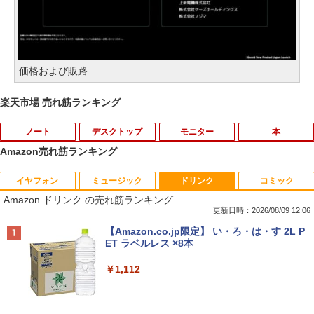
価格および販路
楽天市場 売れ筋ランキング
ノート
デスクトップ
モニター
本
Amazon売れ筋ランキング
イヤフォン
ミュージック
ドリンク
コミック
【今だけ】全品ポイント10倍 お買い物マ
「3500U/4300Uより速い」 NiPoGi ミニ
【中古良品】【安心保証】Princeton 21.
ちいかわ なんか小さくてかわいいやつ
1
1
1
1
Amazon ドリンク の売れ筋ランキング
ラソン★8/4～8/11★中古パソコン ノー
pc Ryzen Embedded R2544初登場 8G
5型ワイドカラー液晶ディスプレイ PTF
（7）なんか飛び出ていろいろ貼れるフォ
トPC Lenovo ThinkPad E590 Core i3 8
B+256GB 4TB拡張可 mini pc Windows
WDE-22W / PTFBDE-22W ブラック/ ホ
トアルバム付き特装版 （講談社キャラク
更新日時：2026/08/09 12:06
145U メモリ8GB / 16GB / 32GB SSD M.
11 Pro 動作より高速 4K×3画面出力 ミニ
ワイト色 スピーカー搭載 プリンストン
ターズA） [ ナガノ ]
Anker Soundcore P40i オフホワイト
BRUCE WAYNE feat. Flo Milli, ATL Jacob
【Amazon.co.jp限定】 い・ろ・は・す 2L P
2 PCIe256GB / 512GB / 1TB Windows1
パソコン HDMI2.0+DP1.4 静音性 小型pc
[Explicit]
ET ラベルレス ×8本
1 Pro 64bit【送料無料】【1年保証】
豊富な端子Type-C USB3.2 有線LAN WI
￥4,050
￥3,630
￥7,990
FI5/BT4.2 省電力 オフィス/学習向け P2
￥250
￥1,112
￥15,800
￥33,800
【タッチ式選べる 携帯式】モバイルモニ
100日後に英語がものになる1日10分 ネ
2
2
ター 14インチ フルHD IPSパネル 非光沢
イティブ英語書き写し [ ブレット・リン