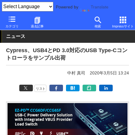
Powered by
Translate
PC Watch
半導体/周辺機器
その他
カテゴリ
過去記事
検索
Impressサイト
ニュース
Cypress、USB4とPD 3.0対応のUSB Type-Cコン
トローラをサンプル出荷
中村 真司
2020年3月5日 13:24
リスト