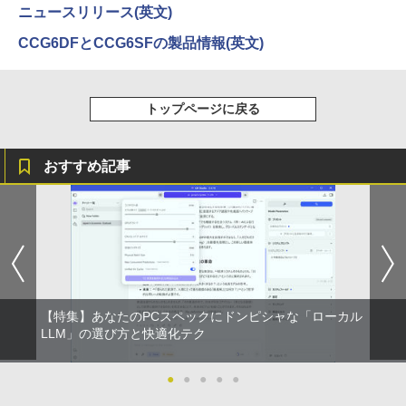
Webカメラ zoom 軽量薄型 無線 型番更
ニュースリリース(英文)
￥6,980
[新品][全巻収納ダンボール本棚付]◆特典
4
新で在庫処分
【2026年アップグレード版】AOKIMI ワイヤ
On My Road (Stadium ver.)
HUNTER×HUNTER モノクロ版 39 (ジャンプ
あり◆魔入りました!入間くん (1-49巻 最
CCG6DFとCCG6SFの製品情報(英文)
レスイヤホン bluetooth イヤホン V12 小型
コミックスDIGITAL)
新刊)[オリジナル缶バッジ付] 全巻セット
by Amazon 炭酸水 ラベルレス 500ml ×24本
￥12,980
軽量 ブルートゥースHi-Fi 最大36時間再生 ぶ
強炭酸水 ペットボトル 500ミリリットル (Sm
￥250
るーとゅーす コードレス ENCノイズキャン
art Basic)
￥572
￥30,906
【楽天1位 10.5/11インチ 小型 軽量】モ
4
セリング 自動ペアリング Type-C充電 マイク
バイルモニター 10.5インチ 11インチ フ
トップページに戻る
付き 防水 タッチ式音量調整 スポーツ/通勤/通
￥1,625
ルHD 1080P 100%sRGB 400cd/m? 光沢
【★最大100%ポイント】【Windows11
4
学/WEB会議(ホワイト)
IPS パネル 色鮮やか 265g 超軽量 Type-
正式対応 × テンキー】富士通 LIFEBOO
C対応 miniHDMI モニター 持ち運び サブ
BUGS LIFE
スーパーの裏でヤニ吸うふたり 9巻 (デジタル
ちいかわ なんか小さくてかわいいやつ
5
K A579/第8世代 Core i3/メモリ:4GB/8G
￥1,964
ディスプレイ ミニPC対応 3年保証 EVICI
版ビッグガンガンコミックス)
（7）なんか飛び出ていろいろ貼れるフォ
【Amazon.co.jp限定】 伊藤園 磨かれて、澄
おすすめ記事
B/16GB/SSD:128GB/256GB/512GB/1T
V
トアルバム付き特装版 （講談社キャラク
みきった日本の水 2L 8本 ラベルレス [ ケース
￥250
B/DVD/Wi-fi/15.6型/Office/HDMI/USB3.
ターズA） [ ナガノ ]
] [ 水 ] [ ペットボトル ] [ 箱買い ] [ ストック
￥810
1/中古PC 中古ノートパソコン Windows
￥10,999
Xiaomi シャオミ REDMI Buds 8 Lite ワイヤ
] [ 水分補給 ]
11
レスイヤホン Bluetooth 5.4 ノイズキャンセ
￥3,630
リング ANC 36時間再生
￥998
￥18,800
2026夏登場★Switch2ドック不要 モバイ
￥3,480
5
ル ゲーミングモニター 16インチ 144Hz /
120Hz /60Hz 2k 15.6インチ タッチパネ
中古ノートパソコン・ windows11 offic
5
【特集】あなたのPCスペックにドンピシャな「ローカル
ル 撥水加工ケース スタンド 非光沢 薄型
e付・整備済み品・富士通 LIFEBOOK U
LLM」の選び方と快適化テク
軽量 VESA ポータブル ps5/Mac/switch/
938 超軽量ノートパソコン 13.3型FHD
2対応 スピーカー内蔵 kksmart
第7世代 Core i5 / メモリ8GB / SSD256G
B / Webカメラ / 初期設定不要
●
●
●
●
●
￥11,999