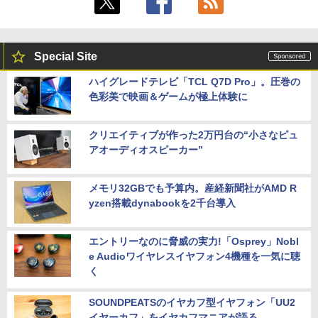
Special Site
ハイグレードテレビ「TCL Q7D Pro」。圧巻の
色彩美で映画＆ゲームが極上体験に
クリエイティブが作った2万円台の“小さなピュ
アオーディオスピーカー”
メモリ32GBでも予算内。産経新聞社がAMD R
yzen搭載dynabookを2千台導入
エントリーなのに脅威の実力!「Osprey」Nobl
e Audioワイヤレスイヤフォン4機種を一気に聴
く
SOUNDPEATSのイヤカフ型イヤフォン「UU2
イヤーカフ」をイヤカフマニアが語る