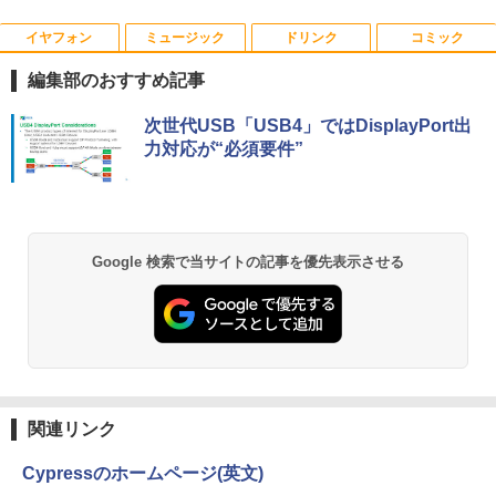
128GB/15.6インチ 大画面/DVD/新品 マ
ウス 付き/中古ノートPC 中古ノートパソ
イヤフォン
ミュージック
ドリンク
コミック
モニター台 ラック ヴィト 【玄関先迄納
宇宙兄弟（43） （モーニング KC） [
1
1
コン パソコン 中古パソコン
品】 ニトリ
小山 宙哉 ]
編集部のおすすめ記事
￥9,999
￥1,790
￥891
Anker Soundcore P40i オフホワイト
BRUCE WAYNE feat. Flo Milli, ATL Jacob
by Amazon 天然水 ラベルレス 500ml ×24本
薬屋のひとりごと 17巻 (デジタル版ビッグガ
次世代USB「USB4」ではDisplayPort出
[Explicit]
富士山の天然水 バナジウム含有 水 ミネラル
ンガンコミックス)
力対応が“必須要件”
ウォーター ペットボトル 静岡県産 500ミリリ
￥7,990
ットル (Smart Basic)
￥250
￥770
＼★最大2555円OFFクーポン★／【内蔵
2
テンキー搭載】中古ノートパソコン 中古
DELL デル E1913S LED液晶モニター 19
【予約商品】 日曜劇場『VIVANT』トレ
2
2
￥1,380
パソコン 東芝 TOSHIBA 第6世代 Core i3
インチ スクエア ブラック 1280 x 1024 S
ジャーボックス 講談社
メモリ 4GB 新品SSD 256GB 15.6インチ
XGA TNパネル LEDバックライト付 非光
USB3.0 HDMI端子 Bluetooth DVD WIFI
Anker Soundcore P31i ブラック
BRUCE WAYNE feat. Flo Milli, ATL Jacob
異世界居酒屋「のぶ」(22) (角川コミックス・
沢 ノングレア 液晶ディスプレイ VGA
Google 検索で当サイトの記事を優先表示させる
￥28,970
Office2付き Windows11 オフィス 中古P
[Explicit]
エース)
【Amazon.co.jp限定】 い・ろ・は・す 2L P
【中古】
C 中古ノートPC
ET ラベルレス ×8本
￥5,990
￥250
￥832
￥2,800
￥12,555
￥1,112
杖と剣のウィストリア（16） 【電子書
3
籍】[ 大森藤ノ ]
Anker Soundcore Liberty 5 ミッドナイトブ
On My Road (Stadium ver.)
ONE PIECE モノクロ版 115 (ジャンプコミッ
R291-DELL P2419H 23.8インチ 液晶モ
3
【期間限定破格金額！】新生活 新古品 W
3
ラック
クスDIGITAL)
by Amazon 天然水ラベルレス 2L×9本
ニタ 1点 フルHD(1920x1080) 表面処理:
￥594
関連リンク
in11搭載 パソコンノートパソコンoffice
￥250
ノングレア(非光沢) HDMIx1/D-Subx1/Di
付き 初心者向けノートPC 初期設定済 1
￥14,990
￥594
splayPortx1 ★送料無料★【中古動作
￥1,117
5.6型 インテル高速CPU ランダムで発送
Cypressのホームページ(英文)
品】
メモリ4GB～ 高速SSD1TB 最大 フルHD