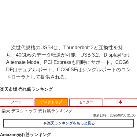
次世代規格のUSB4は、Thunderbolt 3と互換性を持
ち、40Gb/sのデータ転送が可能。USB 3.2、DisplayPort
Alternate Mode、PCI Expressも同時にサポート。CCG6
DFはデュアルポート、CCG6SFはシングルポートのコン
トローラとして提供される。
楽天市場 売れ筋ランキング
ノート
デスクトップ
モニター
本
楽天 デスクトップ 売れ筋ランキング
更新日時：2026/08/08 21:00
楽天ランキングをもっと見る
【★最大100%ポイント】【Windows X
1
P 搭載】大手メーカー おまかせ ノートパ
Amazon売れ筋ランキング
ソコン/Celeron Core2/メモリ:4GB/SSD: