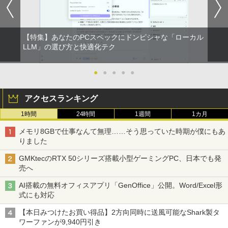
【特集】あなたのPCスペックにドンピシャな「ローカル
LLM」の選び方と快適化テク
●
●
●
●
●
アクセスランキング
1時間
24時間
1週間
1カ月
メモリ8GBで仕事なんて無理……そう思っていた時期が僕にもあ
りました
GMKtecのRTX 50シリーズ搭載小型ゲーミングPC、日本でも発
売へ
AI搭載の無料オフィスアプリ「GenOffice」公開。Word/Excel形
式にも対応
【本日みつけたお買い得品】2方向同時に送風可能なShark製タ
ワーファンが9,940円引き