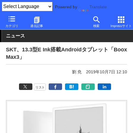
Powered by
Translate
PC Watch
パソコン/タブレット/スマートフォン
タブレット
An
カテゴリ
過去記事
検索
Impressサイト
ニュース
SKT、13.3型E Ink搭載Androidタブレット「Boox
Max3」
劉 尭
2019年10月7日 12:10
リスト