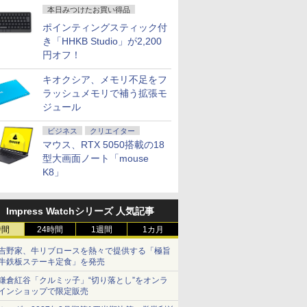
本日みつけたお買い得品
ポインティングスティック付
き「HHKB Studio」が2,200
円オフ！
キオクシア、メモリ不足をフ
ラッシュメモリで補う拡張モ
ジュール
ビジネス
クリエイター
マウス、RTX 5050搭載の18
型大画面ノート「mouse
K8」
Impress Watchシリーズ 人気記事
時間
24時間
1週間
1カ月
吉野家、牛リブロースを熱々で提供する「極旨
牛鉄板ステーキ定食」を発売
鎌倉紅谷「クルミッ子」“切り落とし”をオンラ
インショップで限定販売