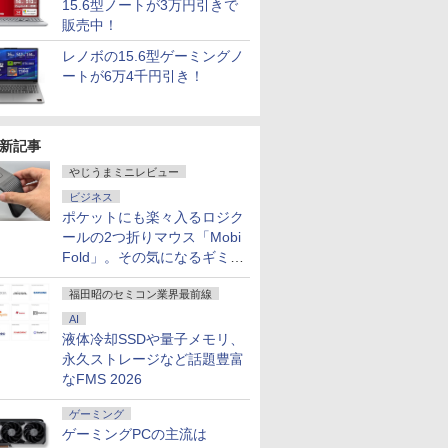
15.6型ノートが3万円引きで
販売中！
7
7
8
7
9
8
10
レノボの15.6型ゲーミングノ
ートが6万4千円引き！
新記事
やじうまミニレビュー
.11ax)+Bluetooth5.2 IRカメラ顔認証+指紋認証
ネル 修理交換用液晶ユニ
迷宮攻
キングダム 80 （ヤン
Pixio PX279 Wave ゲーミングモニタ
グラぱらっ！（13）
中古 Apple MacBook Pro 16インチ 2021 M1
パリピ孔明（26） 【電
モニター 34インチ 湾曲 
平成敗残兵
refly 14 G7 Mobile Workstation 14インチ薄
HP ENVY x360 15-ed
99のレア
グジャンプコミック
ー 240Hz Fast IPS 27インチ 白 パステ
【電子書籍】[ 桂あい
32GB SSD1TB スペースグレイ Sequoia Z14W
子書籍】[ 四葉夕卜 ]
ド UWQHD 120Hz VA HD
ん（11）
ビジネス
uadro P520搭載 第10世代Core i7-10510U メ
-ed1000 15-ed0xxx 15-
ンク、勇
ス） [ 原 泰久 ]
ル ブルー ピンク FHD かわいい 水色
り ]
1年保証 レビュー特典:延長保証 Bランク パソ
HDMI2.0 DP1.4 Adaptive 
[ 里見U ]
ポケットにも楽々入るロジク
￥792
eSSD512GB Type-C Thunderbolt3 キー
 L93182-001 L93180-
を追放さ
ゲーム部屋 pcモニター ディスプレイ
パソコン アップル Mac マックブック マッ
PBP 非光沢 ブルーライト
ールの2つ折りマウス「Mobi
￥770
￥15,800
￥792
￥156,800
￥26,980
￥792
ト NFCセンサー HDMI Office
HD 1920x1080 IPS LED
 【電子書
ピクシオ
中古パソコン
カーフリー VESA対応 ブ
Fold」。その気になるギミッ
プレイ タッチスクリーン
 ]
MAXZEN マクスゼン MJM3
クとは？
き液晶パネル
4K120
福田昭のセミコン業界最前線
AI
液体冷却SSDや量子メモリ、
永久ストレージなど話題豊富
なFMS 2026
ゲーミング
ゲーミングPCの主流は