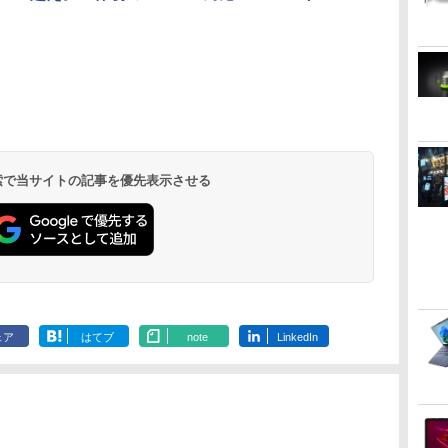
.
Anker Soundcore
On My Road
by Amazon 天然水
HUNTER×HUNTER
【2026年アップグレ
BUGS LIFE
by Amazon 炭酸水
スーパーの裏でヤニ
Xiaomi シャオミ
On My Road
コカ・コーラ やかんの
ONE PIECE モノクロ
Liberty 5 ミッドナイ
(Stadium ver.)
ラベルレス 2L×9本
モノクロ版 39 (ジャ
ード版】AOKIMI ワ
ラベルレス 500ml
吸うふたり 9巻 (デジ
REDMI Buds 8 Lite ワ
(Stadium ver.)
麦茶 from 爽健美茶 ラ
版 115 (ジャンプコミ
￥250
トブラック
ンプコミックス
イヤレスイヤホン
×24本 強炭酸水 ペッ
タル版ビッグガンガ
イヤレスイヤホン
ベルレス
ックスDIGITAL)
￥250
￥1,117
￥250
水
DIGITAL)
bluetooth イヤホン
トボトル 500ミリリ
ンコミックス)
Bluetooth 5.4 ノイズ
650mlPET×24本
￥14,990
￥572
￥1,964
￥1,625
￥810
￥2,980
￥1,653
￥594
 検索で当サイトの記事を優先表示させる
V12 小型軽量 ブルー
ットル (Smart
キャンセリング ANC
トゥースHi-Fi 最大
Basic)
36時間再生
36時間再生 ぶるーと
ゅーす コードレス
ENCノイズキャンセ
リング 自動ペアリン
グ Type-C充電 マイ
ク付き 防水 タッチ式
音量調整 スポーツ/通
勤/通学/WEB会議(ホ
ェア
はてブ
note
LinkedIn
ワイト)