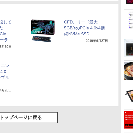
を投じて
CFD、リード最大
た
5GB/sのPCIe 4.0x4接
CIe
続NVMe SSD
ローラ
2019年6月27日
年5月30日
イエン
4.0
ンプル
年4月26日
トップページに戻る