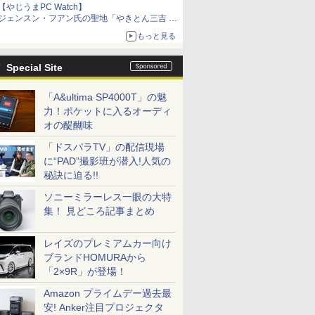
【やじうまPC Watch】
ジェンスン・フアン氏の聖地「やきとん三吉 神
田北口店」で「ご来店記念コース」を娘と堪能
もっと見る
～コース名を変更したのはNVIDIAに怒られたか
らではない
Special Site
「A&ultima SP4000T」の魅
力！ポケットに入るオーディ
オの醍醐味
「ドスパラTV」の配信現場
に“PAD”撮影班が潜入!人気の
秘訣に迫る!!
ソニーミラーレス一眼の大特
集！ 見どころ記事まとめ
レイズのプレミアムカー向け
ブランドHOMURAから
「2×9R」が登場！
Amazon プライムデー過去最
安! Anker注目プロジェクタ