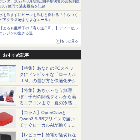
ホンダ、2027年3月期第1四半期決算の営業利益
5307億円で過去最高を記録
水を飲まずにビールを飲むと倒れる「ふらつく
ビアグラスbyよなよなエール」
【まるも亜希子の「寄り道日和」】ディーゼル
エンジンの生きる道
もっと見る
おすすめ記事
【特集】あなたのPCスペッ
クにドンピシャな「ローカル
LLM」の選び方と快適化テク
【特集】あぢぃ～もう無理
ぽ！千円の闘魂タオルから着
るエアコンまで、夏の冷感グ
ッズ一挙紹介
【コラム】OpenClawと
Qwen3.5-9Bプリインで届い
てすぐローカルAIが動くミニ
PC「SER9 Pro」
【レビュー】給電が途切れな