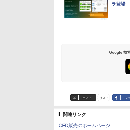
ラ登場
Anker Soundcore
BRUCE WAYNE feat.
【Amazon.co.jp限
薬屋のひとりごと 17
Anker Soundcore
BRUCE WAYNE feat
by Amazon 天然水
異世界居酒屋「の
P40i オフホワイト
Flo Milli, ATL Jacob
定】 い・ろ・は・す
巻 (デジタル版ビッグ
P31i ブラック
Flo Milli, ATL Jacob
ラベルレス 500ml
ぶ」(22) (角川コミッ
[Explicit]
2L PET ラベルレス
ガンガンコミックス)
[Explicit]
×24本 富士山の天然
クス・エース)
￥5,990
￥4,990
×8本
水 バナジウム含有 
￥250
￥1,001
￥770
￥250
￥1,380
￥832
Google
ミネラルウォーター
ペットボトル 静岡県
産 500ミリリットル
(Smart Basic)
ポスト
リスト
シ
関連リンク
CFD販売のホームページ