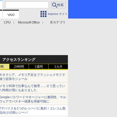
Impress サイト
全カテゴリ
CPU
Microsoft Office
アクセスランキング
時間
24時間
1週間
1カ月
キオクシア、メモリ不足をフラッシュメモリで
補う拡張モジュール
メモリ8GBで仕事なんて無理……そう思ってい
た時期が僕にもありました
Googleパスワードマネージャーに脆弱性、マル
ウェアでパスキー保護を突破可能に
7デバイスを1つのレシーバに集約！エレコム製
品向けUSBレシーバ