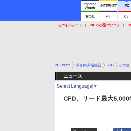
モバイルノート
NUC/小型パソコン
M
SSD
キーボード
マウス
PC Watch
半導体/周辺機器
SSD
その他
ニュース
Select Language
▼
CFD、リード最大5,000M