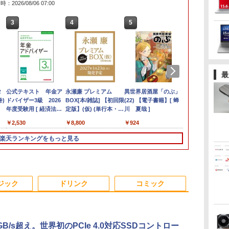
：2026/08/06 07:00
3
3
3
3
4
4
4
4
5
5
5
5
6
6
6
最
間
タ
【新品】【楽天1位！】
【正規永久版Office付
公式テキスト 年金ア
【お買い物マラソ開催
本日10倍！高性能第10
【公式・直販】
アイ・オー・データ機
永瀬廉 プレミアム
本日超得 P5倍｜MS
【マラソン値引中！
液晶ディスプレイ アイ
異世界居酒屋「のぶ」
Wi-Fi6(802
液晶タッチパ
最強タンクの
古ノ
n-
巻)
ノートパソコン 新品第
き】ミニpc 【Intel
ドバイザー3級 2026
中！P最大31.5%還
世代Core i7-10610Uノ
Copilot＋PC デスクト
器 LCD-DF241EDB-A
BOX[本/雑誌] 【初回限
Office 2024 H&B 搭載
RTX5070搭載 国内組立
オーデータ LCD-
(22) 【電子書籍】[ 蝉
HP ZBook Fi
ット15.6インチ 
略 〜体力99
世代
 一
13世代CPU搭載ノート
N5095 LPDDR4X
年度受験用 [ 経済法令
元】【五年保証】24イ
ートパソコン 中古
ップパソコン PC 一体
定版】(仮) (単行本・ム
｜中古 2in1 ノートパ
新品】ゲーミングPC
DF241ED LCD-
川 夏哉 ]
型 NVIDIA Q
15-ed0000 15
スキル持ちタ
￥18,090
8世
PC Office付きノートパ
16GB 256GB SSD】
研究会 ]
ンチゲーミングモニタ
Dynabook G83 超軽量
型 Office付き 可能 新
ック) / 永瀬廉
ソコン Windows11
RTX5070 Ryzen7
DF241EDB-A [「5年保
モリ16GB NVM
ed1xxx シリーズ
者パーティー
￥29,800
￥49,800
￥2,530
￥13,999
￥27,600
￥144,980
￥8,800
￥49,800
￥260,775
￥18,090
￥924
￥55,000
￥18,900
￥770
3イ
非搭
ソコン 初心者向け
mini pc Windows11
ー 200Hz 1ms応答
約779g メモリ最大
品 Lenovo IdeaCentre
Office付き｜HP Elite
5700X メモリ32GB
証」DP搭載23.8型ワイ
ボードバックライ
001 対応 Full
れる〜 15巻
レ
Windows11 初期設定
Pro 超軽量 4コア/4スレ
FHD 非光沢 FastIPSパ
16GB 新品SSD1TB
AIO 24AKP10 KRK
Dragonfly 2in1｜Core
SSD1TB Windows11
ド液晶 ブラック]
Windows11
LCD ディス
籍】[ 木嶋隆太
楽天ランキングをもっと見る
済 Webカメラ zoom
ッド 2.9GHz ミニパソ
ネル FreeSync FHD
13.3インチ HDMI搭載
23.8インチ FHD IPS液
i5 第8世代 8265U メモ
デスクトップPC モン
タッチ機能付
h
レイ
日本語キーボード 14.1
コン 静音 M.2 2242
HDR10 DC1-P380%
WEBカメラ5GWIFI
晶 AMD Ryzen AI7 AI5
リ 8GB SSD 256GB
ハンワイルズ 原神
N:
ル
型 Intel Celeron メモ
SATA WIFI6
sRGB110% 角度調整
Bluetooth内蔵 中古パ
メモリ 16GB SSD
13.3型 FHD
Apex FF14
初
 |
リ8GB SSD1TB(最大)
Bluetooth5.2 4K HDMI
目に優しい VESA対応
ソコン
512GB Windows11
1,920×1,080 タッチパ
VALORANT 配信 動画
大容量バッテリービジ
2画面出力 デスクトッ
HDMI+DP搭載 5年保証
MicrosoftOffice2024
Microsoft Office 搭載
ネル WEBカメラ LTE
編集 eスポーツ 1年保
ジック
ドリンク
コミック
Cア
ネス 大学生 プレゼント
プPC みにpc 省エネ オ
スピーカー内蔵 HDMI
可 Windows11 送料無
可 1年保証
対応｜中古 パソコン 2-
証 初心者 ゲーミング
学生向け
フィス高速起動 省電力
ケーブル付き
料 持ち運び便利
【NortonP】
in-1 タブレットPC
パソコン ゲーム 本体
静音設計
MFG24F4 Minifire
のみ
B/s超え。世界初のPCIe 4.0対応SSDコントロー