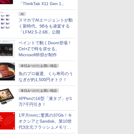
「ThinkTab X11 Gen 1」
AI
スマホでAIエージェントが動
く新時代。9Bをも凌駕する
「LFM2.5-2.6B」公開
ペイントで動くDoom登場！
Ctrl+Zで時を戻せる。
Microsoft幹部が制作
本日みつけたお買い得品
魚のプロ厳選、くら寿司のう
なぎが約1,500円オトク！
本日みつけたお買い得品
XPPenの16型「液タブ」が1
万7千円引き！
1平方mmに驚異の37Gb！キ
オクシアとSandisk、第10世
代3次元フラッシュメモリを
開発