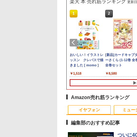
楽天 本 売れ筋ランキング
更新日時
8
10
1
1
1
1
2
2
2
2
タ
cBook Pro 16インチ 2021 M1 Pro メモリ
ピ孔明（26） 【電
モニター 34インチ 湾曲 ウルトラワイ
平成敗残兵すみれちゃ
2025福袋 数量限定 ノ
【今だけ】全品ポイン
8K DisplayPort ケーブ
おいしい！イラストレ
【マラソンセール期
中古パソコン | HP |
[新品]カードキャプ
Yoothi 互換品 液晶
ステ
 スペースグレイ Sequoia Z14W000UEJ/A
籍】[ 四葉夕卜 ]
ド UWQHD 120Hz VA HDR10
ん（11） 【電子書籍】
ートパソコン 富士通
ト10倍 お買い物マラソ
ル 1.4規格240Hz対応 デ
ッスン クレパスで描
中ポイント5倍】中
ProOne 600 G4 All-i
ーさくら (1-12巻 全
14.0インチ Dell
色
ー特典:延長保証 Bランク パソコン ノート
HDMI2.0 DP1.4 Adaptive Sync PIP
[ 里見U ]
NEC DELL 等Core i5
ン★8/4～8/11★中古パ
ィスプレイポート ケー
きました [ momo ]
ートパソコン 第11
One | Windows11 |
全巻セット
Latitude 14 3410
2
イ
ル Mac マックブック マックブックプロ
PBP 非光沢 ブルーライト軽減 フリッ
超高速新品SSD256GB
ソコン デスクトップ
ブル dpケーブル HDR
Core i5 メモリ16GB
体型 | 一年保証 | 第
P129G P129G001
￥26,980
￥792
￥15,000
￥22,800
￥1,000
￥1,518
￥29,980
￥23,980
￥8,580
￥9,800
カーフリー VESA対応 ブラック
メモリ8GB WIFI
PC EPSON Endeavor
対応
M.2 SSD256GB 13.
代 | Core i5 8500T
P129G002 タッチ
MAXZEN マクスゼン MJM34IC03-
Bluetooth 15.6インチ
ST190E Core i3 8100T
8K@60HZ/4K@144Hz/2K@240Hz
ンチ フルHD ノング
2.1(～最大3.5)GHz |
載 対応 FullHD
4K120
大画面 中古パソコン ア
メモリ8GB / 16GB 中
32.4Gbps ハイスピード
ア Webカメラ 無線
MEM:8GB |
1920x1080 IPS LED
ウトレット Polaris
古SSD128GB / 256GB
DPケーブル ナイロン編
LAN Wi-Fi Bluetoot
SSD:256GB(新品) |
LCD 液晶ディスプ
Office付き
Windows11 Pro
み PC テレビ PS5 PS4
Windows11 東芝
DVD-ROM | 無線LA
修理交換用液晶パネ
Amazon売れ筋ランキング
Win10/Win11選べる!送
64bit【送料無料】【1
PS3 対応
dynabook G83/HS 
なし | Webカメラ内蔵
料無料 中古ノートパソ
年保証】
期設定済 すぐ使える
フルHD |
イヤフォン
ミュー
コン 期限限定 初心者安
90日保証 送料無料
Win11Pro64Bit | A
心保証 初期設定済 返品
ダプター付属
編集部のおすすめ記事
OK
ついに4G