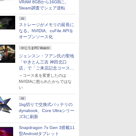
VRAM 8GBから16GBに。
Steam調査でシェア逆転
AI
ストレージがメモリの延長に
なる。NVIDIA、cuFile APIを
オープンソース化
やじうまPC Watch
ジェンスン・フアン氏の聖地
「やきとん三吉 神田北口
店」で「ご来店記念コース」
を娘と堪能
～コース名を変更したのは
NVIDIAに怒られたからではな
い
AI
1kg切りで交換式バッテリの
dynabook、Core Ultraシリー
ズ3に刷新
Snapdragon 7s Gen 3搭載11
型Androidタブレット