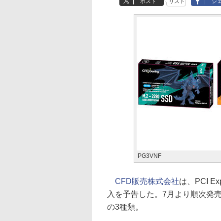
ポスト
リスト
シ
PG3VNF
CFD販売株式会社
は、PCI E
入を予告した。7月より順次発売の
の3種類。