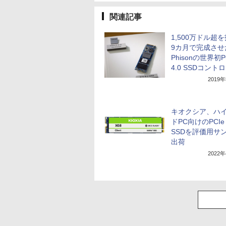
関連記事
1,500万ドル超
9カ月で完成させ
Phisonの世界初P
4.0 SSDコント
2019
キオクシア、ハ
ドPC向けのPCIe 
SSDを評価用サ
出荷
2022