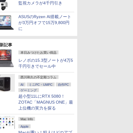
監視カメラが4千円引き
ASUSのRyzen AI搭載ノート
が3万円オフで15万9,800円
に
新記事
本日みつけたお買い得品
レノボの15.3型ノートが4万5
千円引きでセール中
西川和久の不定期コラム
AI
ミニPC・UMPC
自作PC
ゲーミング
超小型11LにRTX 5080！
ZOTAC「MAGNUS ONE」最
上位機の実力を探る
7
7
7
7
8
8
8
9
9
9
8
10
10
10
Mac Info
Apple
Macが重い！犯人はどのアプ