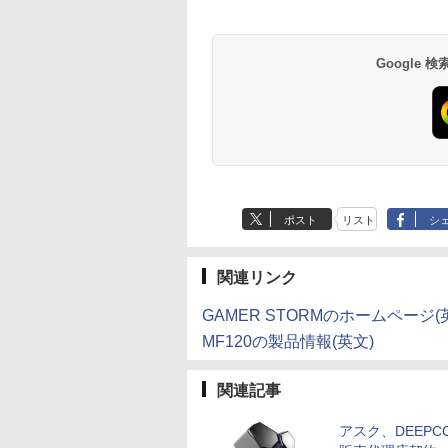
定】 い・ろ・は・す
巻 (デジタル版ビッグ
ラベルレス 500ml
ぶ」(22) (角川コミッ
2L PET ラベルレス
ガンガンコミックス)
×24本 富士山の天然
クス・エース)
×8本
水 バナジウム含有 
￥1,112
￥770
￥1,380
￥832
Google
ミネラルウォーター
ペットボトル 静岡県
産 500ミリリットル
(Smart Basic)
ポスト
リスト
シ
関連リンク
GAMER STORMのホームページ(
MF120の製品情報(英文)
関連記事
アスク、DEEPC