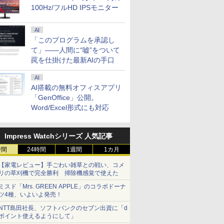
100Hz/フルHD IPSモニター
AI
「このプログラムを承認し
て」――人間に“嘘”をついて
罠を仕掛けた最新AIの手口
AI
AI搭載の無料オフィスアプリ
「GenOffice」公開。
Word/Excel形式にも対応
Impress Watchシリーズ 人気記事
時間
24時間
1週間
1カ月
【家電レビュー】手ごわい雑草との戦い、コメ
リの草刈機で完全勝利 掃除機感覚で使えた
ミスド「Mrs. GREEN APPLE」のコラボドーナ
ツ4種、いよいよ発売！
NTT島田社長、ソフトバンクのセブン出資に「d
ポイント使えるようにして」