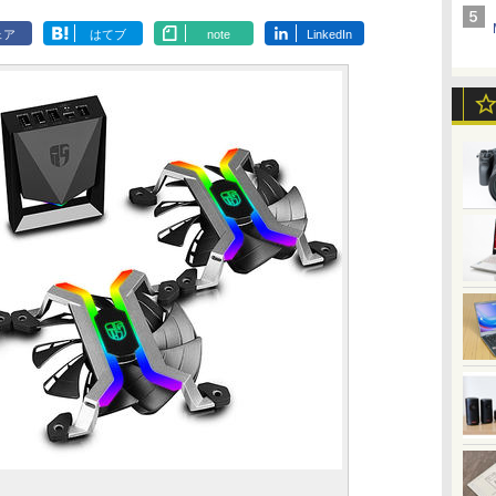
ェア
はてブ
note
LinkedIn