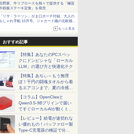
吉野家、牛リブロースを熱々で提供する「極旨
牛鉄板ステーキ定食」を発売
「リサ・ラーソン」がま口ポーチ付録、大人の
おしゃれ手帖 10月号。ジャカード織の北欧猫デ
ザイン
もっと見る
おすすめ記事
【特集】あなたのPCスペッ
クにドンピシャな「ローカル
LLM」の選び方と快適化テク
【特集】あぢぃ～もう無理
ぽ！千円の闘魂タオルから着
るエアコンまで、夏の冷感グ
ッズ一挙紹介
【コラム】OpenClawと
Qwen3.5-9Bプリインで届い
てすぐローカルAIが動くミニ
PC「SER9 Pro」
【レビュー】給電が途切れな
い優れもの！バッファロー製
Type-C充電器の検証で分か