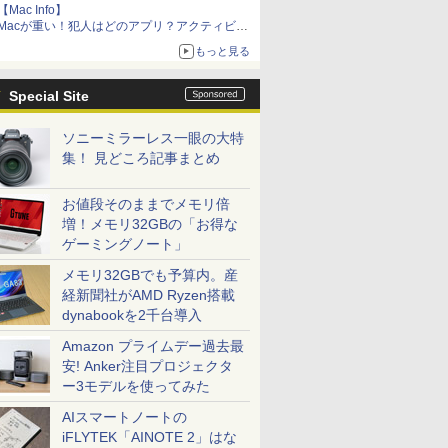
【Mac Info】
Macが重い！犯人はどのアプリ？アクティビテ
ィモニタで突き止める
もっと見る
Special Site
ソニーミラーレス一眼の大特
集！ 見どころ記事まとめ
お値段そのままでメモリ倍
増！メモリ32GBの「お得な
ゲーミングノート」
メモリ32GBでも予算内。産
経新聞社がAMD Ryzen搭載
dynabookを2千台導入
Amazon プライムデー過去最
安! Anker注目プロジェクタ
ー3モデルを使ってみた
AIスマートノートの
iFLYTEK「AINOTE 2」はな