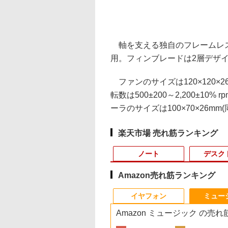
軸を支える独自のフレームレス
用。フィンブレードは2層デザ
ファンのサイズは120×120×2
転数は500±200～2,200±10
ーラのサイズは100×70×26mm(
楽天市場 売れ筋ランキング
ノート
デスク
Amazon売れ筋ランキング
8
10
10
10
1
1
1
1
2
2
2
2
イヤフォン
ミュー
Amazon ミュージック の売