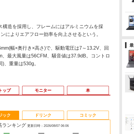
構造を採用し、フレームにはアルミニウムを採
インによりエアフロー効率を向上させるという。
最
6mm(幅×奥行き×高さ)で、駆動電圧は7～13.2V、回
% rpm、最大風量は56CFM、騒音値は37.9dB。コントロ
同)、重量は530g。
トップ
モニター
本
3
3
3
3
4
4
4
4
5
5
5
5
6
6
6
6
ジック
ドリンク
コミック
れ筋ランキング
更新日時：2026/08/07 06:06