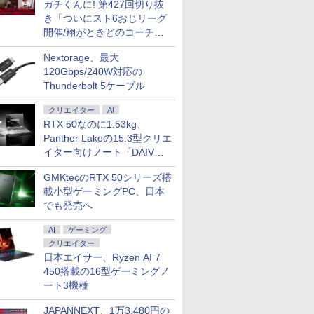
ガチくんに! 第427回切り抜
き「ついにスト6おじリーグ
開催/翔がときどのコーチ就
任など」
Nextorage、最大
120Gbps/240W対応の
Thunderbolt 5ケーブル
クリエイター
AI
RTX 50なのに1.53kg、
Panther Lakeの15.3型クリエ
イター向けノート「DAIV
Z5」
GMKtecのRTX 50シリーズ搭
載小型ゲーミングPC、日本
でも発売へ
AI
ゲーミング
クリエイター
日本エイサー、Ryzen AI 7
450搭載の16型ゲーミングノ
ート3機種
JAPANNEXT、1万3,480円の