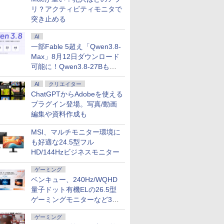
リ？アクティビティモニタで
突き止める
5年保証
ポイントUP＆クーポン配
晶モニター
令嬢をど
JAPANNEXT USB-C
中古パソコン 中古 ノー
ふかふかダンジョン攻
「セールで99,900円」GEEKOM A7
【お買い物マラソ開催
フルHD 15.6インチ 良
ビジネス・キャリア検
MS Office 2024 H&B
【楽天1位 累計販売100
星新一ショートショー
DELL｜デル オールイン
【15.6型
アースドリ
【送料無料
AI
2024 H&B
hinkCentre M75s
ター ゲー
たい〜ど
接続 PCモニター 10.5
トパソコン Office付き
略記〜俺の異世界転生
Max ミニPC AMD Ryzen 9 7940HS搭
中！P最大31.5%還元】
品 Lenovo ThinkPad
定試験 特定技能用ルビ
搭載｜Microsoft
万台突破】モバイルモ
ト1001 [ 星 新一 ]
ップパソコン Dell 24 EC242
務】 NEC V
おまかせモニ
に英語がも
一部Fable 5超え「Qwen3.8-
ートパソ
n2 デスクトップパソコン
 PCモ
の姫君〜
インチ IPSパネル フル
Win11正式対応 テンキ
冒険譚〜/ 20 【電子書
載【8745HS/H255より上位】Radeon
モニター 27/34型
L15 Gen2 (Type-20X4)
付き【専門知識】生産
Surface Book 2 中古
ニター 15.6インチ フル
型/Windows11/Core Ultr
VKT16/X-
型〜27型
日10分ネ
￥49,500
Max」8月12日ダウンロード
s11
Windows11 Pro Office
ディスプレ
店共通特典
HD＋(1920x1280)解像
ー webカメラ 事務作業
籍】[ KAKERU ]
780M(単体GPU級性能)｜128GB DDR5
260hz/200hz/100hz ゲ
/ Windows11/ 卓越性能
管理オペレーション3級
｜中古ノートパソコン
HD 4K タッチパネル
16GB/SSD 512GB/Offi
Core i5
【HDMI対応
書き写し／
￥14,430
￥30,000
￥792
￥99,900
￥14,999
￥34,990
￥3,850
￥39,800
￥12,999
￥260,980
￥41,000
￥6,470
￥1,980
テンキー
 PRO 5650G メモリ
 ディスプ
 【電子書
度 JN-MD-
データ入力 初心者 訳あ
拡張可能｜USB4×2｜4画面8K｜デュア
ーミングモニター USB
第11世代Core i5-
（第4版） 公的資格試
Windows11 Office付
バッテリー内蔵 選べる
シュ) ACD87-GNWM3J
8265U/1.
HD解像度
リンゼイ／
可能に！Qwen3.8-27Bも順
e i5 第7
512GB 再生品Sランク
プス 27
 ]
IPS105FHDPR
り Windows11 Pro 東
ル2.5G LAN｜3年保証｜Win11 Pro｜
TYPE-C端子対応 HDMI
1135G7/ 8GB/ 爆速
験ビジキャリ 標準テキ
13.5型｜Core i5 第8世
13モデル 非光沢IPS パ
SSD512G
カー液晶 (De
次
GB SSD
/ HDMI
芝 dynabook B65/EP
在宅/クリエイター/ゲーミング向け
端子 1ms応答 ㍶モニタ
NVMe式256GB-SSD/
スト [ 渡邉 一衛 ]
代 メモリ 8GB SSD
ネル Type-C対応 HDMI
Windows11
等) テレワ
AI
クリエイター
長厳選
ック スピ
Core i5 8GB 15.6イン
mini pc 16GB+1TB
ー パソコン モニター 非
カメラ/ 無線Wi-Fi6/
256GB｜WEBカメラ
モニター 持ち運び デ
WPSOffic
ルモニター S
ChatGPTからAdobeを使える
kPad
5年間フ
チ 中古 パソコン ノー
光沢 スピーカー内蔵
Office付き/ Win11【中
無線 Wi-Fi 顔認証
ィスプレイ サブディス
フルHD テ
PS4 PS
プラグイン登場。写真/動画
oth Wi-
100/11
トパソコン
HDR/Freesync/MPRT1ms/VESA
古ノートパソコン 中古
USB-C 純正キーボード
プレイ デュアルモニタ
LAN 中古
み中古品】
編集や資料作成も
古 パソコン
対応 ブルーライト軽減
パソコン 中古PC】税
付属 サーフェス サー
ー ミニPC対応 EVICIV
ートパソコ
Excel
MF27X3A
込送料無料 あす楽対応
フェイス ノートパソコ
Noteboo
MSI、マルチモニター環境に
即日発送
ン
も好適な24.5型フル
HD/144Hzビジネスモニター
ゲーミング
ベンキュー、240Hz/WQHD
量子ドット有機ELの26.5型
ゲーミングモニターなど3機
種
ゲーミング