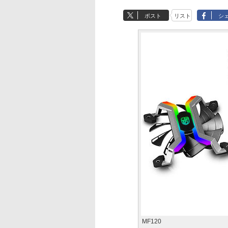
ポスト
リスト
シ
MF120