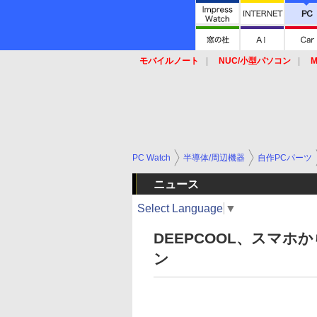
モバイルノート
NUC/小型パソコン
M
SSD
キーボード
マウス
PC Watch
半導体/周辺機器
自作PCパーツ
ニュース
Select Language
▼
DEEPCOOL、スマ
ン