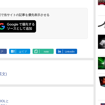
ラベルレス 500ml
版 115 (ジャンプコミ
ラベルレス 2L×9本
モノクロ版 39 (ジャ
麦茶 from 爽健美茶 ラ
うふたり 9巻 (デジタル
×24本 強炭酸水 ペッ
ックスDIGITAL)
ンプコミックス
ベルレス
版ビッグガンガンコミ
￥1,117
水
トボトル 500ミリリ
DIGITAL)
650mlPET×24本
ックス)
￥1,625
￥594
￥572
￥2,009
￥810
 検索で当サイトの記事を優先表示させる
ットル (Smart
Basic)
ェア
はてブ
note
LinkedIn
英文)
OOLと