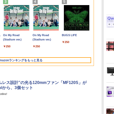
6
ン
【電
ン
【期間限定P15倍+最大
時間停止勇者（22）
HP ProBook 450 G3
★PHILIPS / フィリッ
【マラソン限定価格】
未使用品 パソコン デ
【楽天1位常連・超800
転生したらスライムだ
超得2,000円OFF&P2倍
【全商品10%OFF+P5
ゲーミングモニター
【予約商品】宇宙兄弟
レビュー投稿 
【期間限定 
モニター 液
町人Aは悪役
バ
10
パソ
10%OFFクーポン】
【電子書籍】[ 光永康
15.6インチ Core i5 メ
プス 16:9 フルHD VA
中古 HP 470 G7 Core
スクトップ NEC Mate
冠獲得】黒/白 モニタ
った件 異聞 〜魔国
｜高画質フルHD｜
倍】【マウス＋キーボ
24.5インチ FHD 240Hz
コミック 全巻セット
｜MS Office 
布】 Lenovo T
パソコンモニ
うしても救い
立
21
快
【3年保証】HP
則 ]
モリ16GB SSD 256GB
ディスプレイ 液晶モニ
i5 10210U 第10世代 メ
MKE32/A-6
ー 21.5 / 23.8 / 24.5 /
暮らしのトリニティ〜
Microsoft Office搭載
ード付属】Dell
1ms Fast IPSパネル
（1-46巻セット・以下
搭載｜中古ノ
Small Ge
ミングモニター
ぶと空と氷
ポー
ア
テ
ELITEDESK 800 G6
Office付き Webカメラ
ター 221S9A/11 [21.5
モリ8GB
Windows10 Pro
27型 240Hz/200Hz
（14） 【電子書籍】[
｜最大180日保証｜
OptiPlex 3060 SFF 第
HDMI2.0×1 DP1.4×1
続巻)小山宙哉 「透明
コン Window
11R7S58N00 
ニター 液晶
10【電子書
￥39,600
￥792
￥24,800
￥10,120
￥24,800
￥47,880
￥11,999
￥792
￥29,800
￥51,600
￥12,980
￥38,980
￥29,800
￥84,800
￥13,800
￥726
液晶
最
DM SSD256GB メモリ
WiFi テンキー
インチ ブラック]【PC
SSD256GB+HDD1TB
Celeron G4930 メモリ
/180Hz/165Hz/100Hz
戸野タエ ]
Core i5 第8世代｜メモ
8世代 i7 Windows11
Adaptive Sync対応 フ
カバー付」
Office付｜
付き Ryzen 5
イ 27インチ
イラスト付】
.
Anker Soundcore
On My Road
【2026年アップグレ
On My Road
Xiaomi シャオミ
BUGS LIFE
1TB/15.6
ち運
4G
16GB Core i3
Windows11 中古ノー
モニター・液晶ディス
17インチ フルHD
8GB SSD 256GB
ゲーミングモニター
リ8GB SSD256GB｜
Pro メモリ8GB 16GB
リッカーフリー ブルー
DVD 搭載｜Cor
16GB SSD
レイ フィリッ
籍】[ 目黒三吉
Liberty 5 ミッドナイ
(Stadium ver.)
ード版】AOKIMI ワ
(Stadium ver.)
REDMI Buds 8 Lite ワ
付き
ライ
Windows 11 Pro 中古
トパソコン
プレイ】【送料無料】
Windows11 Pro 無線
DVD-ROM 本体 / 3ヶ月
1ms応答 pcモニター
中古ノートパソコン
SSD256GB 512GB
ライトカット モニター
世代 メモリ 8
型 1920×1080
￥250
トブラック
イヤレスイヤホン
イヤレスイヤホン
/Xbox
4
 ノ
アウトレット 返品 送料
LAN Wi-Fi WEBカメラ
保証 パソコン PC デス
パソコン モニター 非
Windows11 office付き
USB無線LANアダプタ
ディスプレイ MAXZEN
256GB｜店
D-Sub ブラ
￥250
￥250
bluetooth イヤホン
Bluetooth 5.4 ノイズ
ッ
保証
無料 中古デスクトップ
DVDドライブ テンキー
クトップパソコン
光沢 スピーカー内蔵
｜中古ノートパソコン
ー付属 WPSOffice付き
MGM25IC04-F240
Lenovo Thin
ーカー：なし 
￥14,990
￥1,964
￥2,980
V12 小型軽量 ブルー
キャンセリング ANC
パソコン 中古パソコン
有線LAN
(6952)
HDR/Freesync/VESA
｜ノートパソコン
DVD HDMI DP 2画面出
15.6型 Blueto
ル保証 27E2N2
トゥースHi-Fi 最大
36時間再生
h
デスクトップパソコン
9WY16PA#ABJ 1年保
cocopar HG-238
Microsoft Office付き
力 高性能ビジネス デ
Fi 無線｜中
mazonランキングをもっと見る
36時間再生 ぶるーと
デスクトップ PC ミニ
証 レビュー特典:WPS
｜ノートパソコン
スクトップパソコン 中
中古PC Word 
ゅーす コードレス
PC OFFICE付き
Office Bランク ノート
Windows11 第8世代｜
古 パソコン モニタセ
ENCノイズキャンセ
パソコン
パソコン
ット
リング 自動ペアリン
グ Type-C充電 マイ
ムレス設計”の光る120mmファン「MF120S」が
ク付き 防水 タッチ式
oolから、3個セット
音量調整 スポーツ/通
勤/通学/WEB会議(ホ
tline!
ワイト)
by Amazon 炭酸水
ONE PIECE モノクロ
by Amazon 天然水
HUNTER×HUNTER
コカ・コーラ やかんの
スーパーの裏でヤニ吸