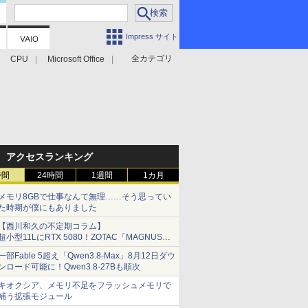
Impress サイト
全カテゴリ
CPU
Microsoft Office
アクセスランキング
時間
24時間
1週間
1カ月
メモリ8GBで仕事なんて無理……そう思ってい
た時期が僕にもありました
【西川和久の不定期コラム】
超小型11LにRTX 5080！ZOTAC「MAGNUS
ONE」最上位機の実力を探る
一部Fable 5超え「Qwen3.8-Max」8月12日ダウ
ンロード可能に！Qwen3.8-27Bも順次
キオクシア、メモリ不足をフラッシュメモリで
補う拡張モジュール