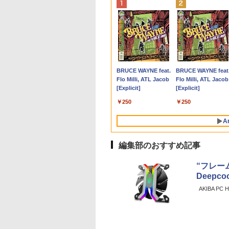
Office 2024 H&B
天1位 累計販売100
一ショートショー
DELL｜デル オールインワンデスクト
【15.6型】【軽快業
アースドリームス 厳選
【送料無料】100日後
【★最大100%ポイン
＼★最大2555円OFFク
AIREIXINGD モバイル
【中古】ナニワトモア
モバイルモニター 15.
デスクトップパソコ
九条の大罪（17） 
【★最大100%ポイ
S搭
Microsoft
突破】モバイルモ
01 [ 星 新一 ]
ップパソコン Dell 24 EC24260(23.8
務】 NEC VersaPro
おまかせモニター 21.5
に英語がものになる1
ト】【新生活応援・
ーポン★／Dell
モニター11.6インチ 超
レ【全28巻】完結セッ
インチ InnoView モ
DELL HP NEC 第8〜
子書籍】[ 真鍋昌平 ]
ト】おまかせ 中古
on
face Book 2 中古
ー 15.6インチ フル
型/Windows11/Core Ultra 7/メモリ
VKT16/X-5 第8世代
型〜27型ワイド
日10分ネイティブ英語
2026】【Office 2019
3050Mini デスクトップ
軽量450g 1920x1080P
ト/南勝久【全巻セッ
イルディスプレイ 自
世代CoreI3I5選べる 
コン Windows XP 
,500
￥759
R5
古ノートパソコン
 4K タッチパネル
16GB/SSD 512GB/Office)(ライトアッ
Core i5
【HDMI対応 / FULL
書き写し／ブレット・
H&B】NEC VersaPro/
パソコン 中古パソコン
非光沢IPSパネルモバ
ト】【中古】
型 1920*1080 FHD 
インチモニター付き 
適 Corei3 新品バッ
,800
,999
￥260,980
￥41,000
￥6,470
￥1,980
￥9,999
￥9,999
￥8,460
￥25,500
￥8,980
￥29,800
￥17,800
ュア
dows11 Office付
テリー内蔵 選べる
シュ) ACD87-GNWM3J
8265U/1.60GHz 16GB
HD解像度】 大手メー
リンゼイ／井上麻衣
第4世代 Core i5/メモリ:
メモリ 4GB 新品 SSD
イルディスプレイ 自立
タブルモニター IPS
ウトレット 新品SSD
リー搭載 高速
Anker Soundcore
BRUCE WAYNE feat.
Anker Soundcore
BRUCE WAYNE feat
｜
5型｜Core i5 第8世
モデル 非光沢IPS パ
SSD512GB
カー液晶 (Dell/HP/NEC
4GB/8GB/16GB/SSD:128GB/256GB/512GB/
128G Windows11 USB
型 VESA対応 スピーカ
パネル 薄型 軽量 持
大1TB メモリ32GB
SSD128GB メモリ
P40i オフホワイト
Flo Milli, ATL Jacob
P31i ブラック
Flo Milli, ATL Jacob
メモリ 8GB SSD
Type-C対応 HDMI
Windows11 64bit
等) テレワーク デュア
型/USB 3.0/DVD/SDカ
3.0 HDMI DP
ー ポータブルディスプ
び 壁掛けに対応
Windows11 office
15.6インチ DVDド
[Explicit]
[Explicit]
6GB｜WEBカメラ
ター 持ち運び デ
WPSOffice 15.6インチ
ルモニター Switch
ードスロット/Wi-
WPSOffice2付 有線マ
レイ 小型モニター サ
Switch/PS3/PS4/PS5
MicrosoftOffice202
ブ 無線LAN 中古PC
￥7,990
￥5,990
Wi-Fi 顔認証
プレイ サブディス
フルHD テンキー 無線
PS4 PS5対応 【整備済
Fi/Office/無線マウス/中
ウス 有線キーボード 無
ブモニタ一 USB Type-
One/PC/スマ
選択可中古デスクト
ートパソコン 安心
￥250
￥250
VESA
B-C 純正キーボード
イ デュアルモニタ
LAN 中古パソコン ノ
み中古品】
古 パソコン/中古PC ノ
線LAN付属 中古パソ
C ミニ…
ホ/USBType-C/標準
プパソコン
 サーフェス サー
ミニPC対応 EVICIV
ートパソコン PC
ートパソコ
コン 中古PC 中古 デス
HDMI対応【選べる種
DVD/WIFI/Bluetoot
A
イス ノートパソコ
Notebook 【中古】
ン/Windows11
クトップパソコン
類】タッチ/ケース付
DisplayPort
Celeron
き/4Kタイプ
編集部のおすすめ記事
“フレー
Deepc
AKIBA PC Ho
【Amazon.co.jp限
薬屋のひとりごと 17
by Amazon 天然水
異世界居酒屋「の