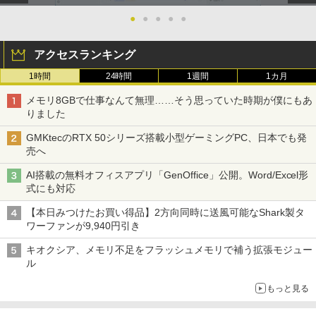
●
●
●
●
●
アクセスランキング
1時間
24時間
1週間
1カ月
メモリ8GBで仕事なんて無理……そう思っていた時期が僕にもあ
りました
GMKtecのRTX 50シリーズ搭載小型ゲーミングPC、日本でも発
売へ
AI搭載の無料オフィスアプリ「GenOffice」公開。Word/Excel形
式にも対応
【本日みつけたお買い得品】2方向同時に送風可能なShark製タ
ワーファンが9,940円引き
キオクシア、メモリ不足をフラッシュメモリで補う拡張モジュー
ル
もっと見る