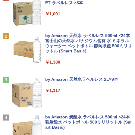
[Explicit]
ET ラベルレス ×8本
クトップパソコン デル 中古パソコン 中
古】
￥5,990
古デスクトップパソコン PC
￥31,480
￥250
￥1,001
￥5,300
￥24,800
自分の思いを言葉にする こどもアウトプ
2
ット図鑑 [ 樺沢 紫苑 ]
【エントリーでポイント10倍】 ノートパ
2
Anker Soundcore P31i ブラック
BRUCE WAYNE feat. Flo Milli, ATL Jacob
by Amazon 天然水 ラベルレス 500ml ×24本
ソコン 中古 Bランク Win11 Pro カメラ i
送料無料！！【あきばお〜】モバイル モ
￥1,650
2
[Explicit]
富士山の天然水 バナジウム含有 水 ミネラル
5 第10世代 dynabook G83/FU 8GBメモ
【★最大100%ポイント】HP EliteDesk
ニター 車載 オンダッシュ 7インチ IPS ポ
2
ウォーター ペットボトル 静岡県産 500ミリリ
￥4,990
リ 256GB SSD 13.3インチ 軽量ノートパ
600/800 G2 SFF 第6世代 Corei7-6700
ータブル ディスプレイ HDMI【smtb-u】
ットル (Smart Basic)
￥250
ソコン Wi-Fi6 軽い B5 ダイナブックノー
メモリ8GB 高速新品 SSD256GB+HDD5
トパソコン windows11pro win11pro 初
00GB Windows11 DVDマルチドライブ
￥6,000
￥1,380
期設定済 office付き 中古ノートPC
正規版Office付き Windows10 変更可 V
学研特別支援教材 WAVES ウェーヴス
3
GA DisplayPort HDMI 2画面同時出力可
『見る力』を育てるビジョン・アセスメ
能 中古パソコン デスクトップ
Anker Soundcore Liberty 5 ミッドナイトブ
On My Road (Stadium ver.)
￥34,800
ント 株式会社 Gakken検査 テスト 数字
ラック
by Amazon 天然水ラベルレス 2L×9本
形 書く 練習問題 ドリル トレーニング 学
【送料無料】TF: EIZO FlexScan EV245
3
￥35,999
研
￥250
0 2019年製 超狭額ベゼル 23.8型ワイ
￥14,990
￥1,117
ド フルHD（1920x1080）IPSパネル ノ
￥19,800
【長期保証付】Xiaomi シャオミ REDMI
ングレア(非光沢)【3ケ月保証】
3
Pad 2 6+128GB ラベンダーパープル 11
型Androidタブレット 6GB/128GB/WiFi
Dell OptiPlex 7040 SFF 第6世代 Core i
￥7,980
3
VHU5864JP
7 メモリ16GB SSD 512GB Office付き H
【2026年アップグレード版】AOKIMI ワイヤ
On My Road (Stadium ver.)
DMI Windows11 デスクトップPC 中古
レスイヤホン bluetooth イヤホン V12 小型
by Amazon 炭酸水 ラベルレス 500ml ×24本
大人の科学マガジン あたらしい鳩時計
4
パソコン
軽量 ブルートゥースHi-Fi 最大36時間再生 ぶ
強炭酸水 ペットボトル 500ミリリットル (Sm
￥35,481
[ 大人の科学マガジン編集部 ]
￥250
るーとゅーす コードレス ENCノイズキャン
art Basic)
モバイルモニター 15.6インチ モバイルデ
4
セリング 自動ペアリング Type-C充電 マイク
￥35,800
￥10,780
ィスプレイ 1920*1080 ポータブルモニタ