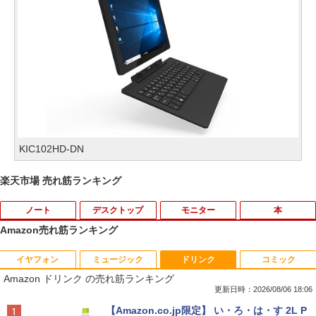
KIC102HD-DN
楽天市場 売れ筋ランキング
ノート
デスクトップ
モニター
本
Amazon売れ筋ランキング
イヤフォン
ミュージック
ドリンク
コミック
VETESA正規店 新品 ノートパソコン セ
【マラソン限定30%OFF】中古 DELL O
DELL デル E2417H LED液晶モニター 2
ちいかわ なんか小さくてかわいいやつ 全
1
1
1
1
Amazon ドリンク の売れ筋ランキング
ール office付き windows11 マウスセッ
ptiPlex 3060 Micro D10U Core i5 8400
3.8インチワイド ブラック 1920×1080
巻(1-8)セット 全巻新品 蔦屋書店
ト PC 14型 Celeron N3350/J3355 メモ
T 第8世代CPU メモリ8GB SSD256GB
（フルHD） 16:9 IPSパネル LEDバック
更新日時：2026/08/06 18:06
リ8GB/12GB SSD128GB/256GB/512G
Windows11Home 1年保証 レビュー特
ライト付 非光沢 ノングレア 液晶ディス
￥9,900
Anker Soundcore P40i オフホワイト
BRUCE WAYNE feat. Flo Milli, ATL Jacob
【Amazon.co.jp限定】 い・ろ・は・す 2L P
B/1TB 安い 格安 ラップトップ
典：WPS Office Bランク パソコン デス
プレイ ディスプレイポート VGA【中