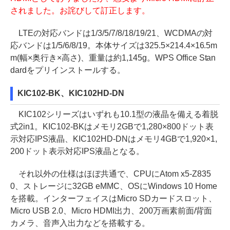
されました。お詫びして訂正します。
LTEの対応バンドは1/3/5/7/8/18/19/21、WCDMAの対
応バンドは1/5/6/8/19。本体サイズは325.5×214.4×16.5m
m(幅×奥行き×高さ)、重量は約1,145g。WPS Office Stan
dardをプリインストールする。
KIC102-BK、KIC102HD-DN
KIC102シリーズはいずれも10.1型の液晶を備える着脱
式2in1。KIC102-BKはメモリ2GBで1,280×800ドット表
示対応IPS液晶、KIC102HD-DNはメモリ4GBで1,920×1,
200ドット表示対応IPS液晶となる。
それ以外の仕様はほぼ共通で、CPUにAtom x5-Z835
0、ストレージに32GB eMMC、OSにWindows 10 Home
を搭載。インターフェイスはMicro SDカードスロット、
Micro USB 2.0、Micro HDMI出力、200万画素前面/背面
カメラ、音声入出力などを搭載する。