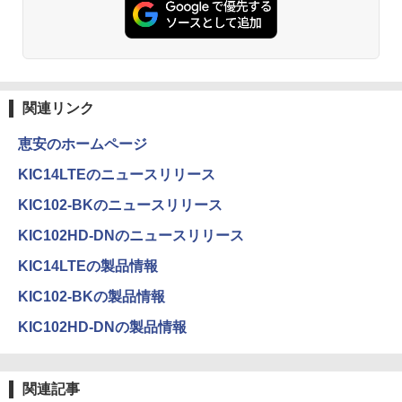
￥832
HUNTER×HUNTER モノクロ版 39 (ジャンプ
コミックスDIGITAL)
関連リンク
￥572
恵安のホームページ
KIC14LTEのニュースリリース
スーパーの裏でヤニ吸うふたり 9巻 (デジタル
版ビッグガンガンコミックス)
KIC102-BKのニュースリリース
￥810
KIC102HD-DNのニュースリリース
KIC14LTEの製品情報
ONE PIECE モノクロ版 115 (ジャンプコミッ
KIC102-BKの製品情報
クスDIGITAL)
KIC102HD-DNの製品情報
￥594
関連記事