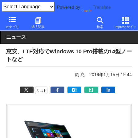
Powered by
Translate
PC Watch
パソコン/タブレット/スマートフォン
ノートパソコン
カテゴリ
過去記事
検索
Impressサイト
ニュース
恵安、LTE対応でWindows 10 Pro搭載の14型ノー
トなど
劉 尭
2019年1月15日 19:44
リスト