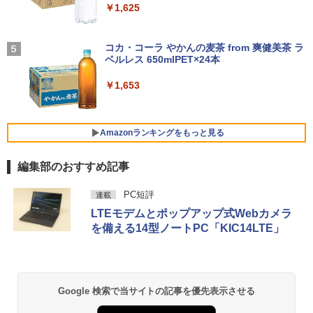
付き 防水 タッチ式音量調整 スポーツ/通勤/通
￥1,625
ー IPS液晶パネル ブルーカット 自立スタ
学/WEB会議(ホワイト)
【展示品】 Lenovo ノートパソコン Ide
ンド VESA スピーカ内蔵 USBType-C ミ
4
apad Duet 560 Chromebook 13.3型 タ
ニHDMI Sw-itch/PS3/PS4/PS5/Xbox/PC
BUGS LIFE
￥1,964
ッチパネル/ Snapdragon 7c Gen2/ メモ
【期間限定P15倍+最大10%OFFクーポ
コカ・コーラ やかんの麦茶 from 爽健美茶 ラ
4
リ 4GB/ eMMC 128GB/ Chrome OS/ Off
ン】 【3年保証】DELL デル OPTIPLEX
兵庫県政問題 運動篇 声をあげる市民 [
￥8,489
ベルレス 650mlPET×24本
￥250
5
iceなし/ アビスブルー ストームグレー
3090 MICRO SSD256GB メモリ16GB C
ドンマッツ ]
ore i3 Windows 11 Pro 中古 アウトレッ
Xiaomi シャオミ REDMI Buds 8 Lite ワイヤ
￥1,653
ト 返品 送料無料 中古デスクトップパソ
レスイヤホン Bluetooth 5.4 ノイズキャンセ
￥34,800
￥2,200
コン 中古パソコン デスクトップパソコン
リング ANC 36時間再生
液晶ディスプレイ 23インチ ディスプレ
5
デスクトップ PC ミニPC OFFICE付き
イ フィリップス 液晶モニター パソコン
￥2,980
モニター ゲーミングモニター PCモニタ
Amazonランキングをもっと見る
￥49,500
【新品】Windows11 ノートパソコン off
ー 23.8 1920×1080 HDMI D-Sub ブラッ
5
ice付き 15.6インチワイド液晶 フルHD I
ク スピーカー：なし 24E2N2100/11
編集部のおすすめ記事
ntel Pentium GOLD 6500Y メモリ12GB
新品SSD256GB USB3.0 HDMI 日本語配
￥11,480
薬屋のひとりごと 17巻 (デジタル版ビッグガ
列キーボード【NC15】
「楽天ランキング1位」 デスクトップパ
PC短評
5
連載
ンガンコミックス)
ソコン Windows11 Office付き パソコン
LTEモデムとポップアップ式Webカメラ
新品｜インテル 第14世代 Core i5-4590 i
￥39,800
を備える14型ノートPC「KIC14LTE」
￥770
5 i7-14700F｜ SSD 256GB～2TB｜メモ
リ 8～64GB DDR4/5｜ デスクトップPC
2年保証 激安 高性能 ゲーム 本体のみ PC
高スペッ 初期設定済み
異世界居酒屋「のぶ」(22) (角川コミックス・
￥45,700
エース)
Google 検索で当サイトの記事を優先表示させる