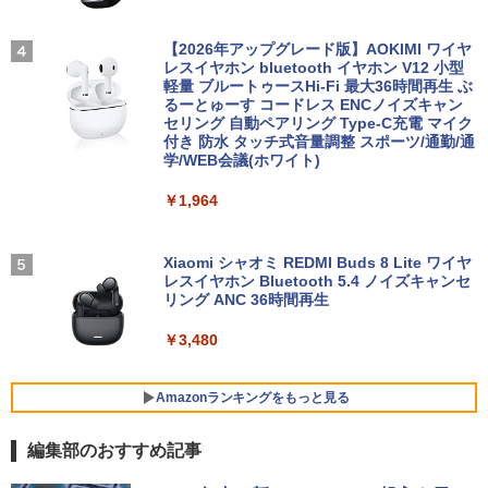
C 60Hz 1920x1080 FullHD IPS LED LC
【期間限定P15倍+最大10%OFFクーポ
3
D 液晶ディスプレイ 修理交換用液晶パネ
ン】 【3年保証】東芝 TOSHIBA DYNAB
HP ProOne 600 G6 AIO 21.5インチ 第1
3
ル
OOK DYNABOOK B65/DN SSD256GB
0世代 Core i5 メモリ16GB Nvme M.2 S
【2026年アップグレード版】AOKIMI ワイヤ
【いたわりセット付き】1年をおいしくす
4
メモリ8GB Core i5 Windows 11 Pro 中
SD 512GB Office付き Webカメラ WiFi
レスイヤホン bluetooth イヤホン V12 小型
こやかに過ごす養生手帳2027 （インプレ
古 アウトレット 返品 送料無料 中古ノー
Type-C Windows11 一体型 中古パソコ
軽量 ブルートゥースHi-Fi 最大36時間再生 ぶ
￥10,000
ス手帳2027） [ 久保奈穂実 ]
トパソコン 中古パソコン ノートパソコン
ン
るーとゅーす コードレス ENCノイズキャン
ノート ノートPC OFFICE付き
セリング 自動ペアリング Type-C充電 マイク
￥3,080
付き 防水 タッチ式音量調整 スポーツ/通勤/通
￥48,800
学/WEB会議(ホワイト)
￥27,500
【1,000円クーポン＋ポイント最大31.5%
4
還元！】PCモニター 液晶ディスプレイ 2
￥1,964
4インチ VA FHD 1080P フルHD 非光沢
【中古】HUNTER×HUNTER(ハンターハ
5
ディスプレイ（100Hz/VGA/HDMI1.4 ブ
Win11搭載 デスクトップパソコン一体型
4
ンター)/漫画全巻セット◆C≪1〜39巻
ルーライト軽減 フリッカーレス VESA対
超得2,000円OFF&P2倍｜レッツノート｜
デスクトップ新品 Office付き 24型フルH
4
（既刊）≫【即納】【コンビニ受取/郵便
応 Adaptive Sync対応 4000:1コントラ
Microsoft office 2019 H&B付き｜中古
D液晶一体型 デスクトップパソコン Core
Xiaomi シャオミ REDMI Buds 8 Lite ワイヤ
局受取対応】
スト チルト調節可 PCモニター KTC H24
ノートパソコン Windows11 office付｜
i7 3615MQ メモリ16GB SSD512GB US
レスイヤホン Bluetooth 5.4 ノイズキャンセ
V27
メモリ8GB SSD256GB｜Panasonic Le
B 3.0 無線搭載 初心者向け 初期設定済み
リング ANC 36時間再生
￥20,900
t's note｜中古ノートパソコン 軽量 薄型
テレワーク応援 在宅勤務
｜モバイルPC｜ノートパソコン B5サイ
￥10,143
￥3,480
ズ｜パソコン｜中古パソコン｜中古PC
￥52,999
￥29,800
Amazonランキングをもっと見る
液晶ディスプレイ 23インチ ディスプレ
5
イ フィリップス 液晶モニター パソコン
【週末限定999円OFF！】 最新マイクロ
5
編集部のおすすめ記事
モニター ゲーミングモニター PCモニタ
ソフトオフィス2024付き microsoft offi
ー 23.8 1920×1080 HDMI D-Sub ブラッ
MS Office 2024 H&B 搭載｜中古ノート
ce付き 中古パソコン 中古 デスクトップ
5
BRUCE WAYNE feat. Flo Milli, ATL Jacob
by Amazon 天然水 ラベルレス 500ml ×24本
薬屋のひとりごと 17巻 (デジタル版ビッグガ
ク スピーカー：なし 24E2N2100/11