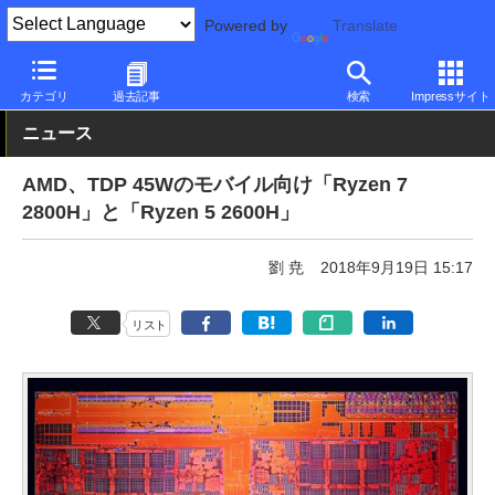
Powered by
Translate
PC Watch
半導体/周辺機器
CPU
AMD
カテゴリ
過去記事
検索
Impressサイト
ニュース
AMD、TDP 45Wのモバイル向け「Ryzen 7
2800H」と「Ryzen 5 2600H」
劉 尭
2018年9月19日 15:17
リスト