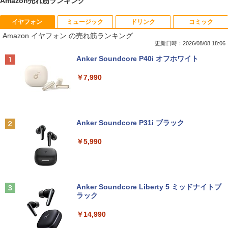
Amazon売れ筋ランキング
イヤフォン
ミュージック
ドリンク
コミック
【★最大100%ポイント】【新生活応援・
中古パソコン | Dell | OptiPlex 3070 SFF
引き出し付きモニター台(NM01 ミドルブ
MAZZEL 1st photobook with ZEAL [
1
1
1
1
Amazon イヤフォン の売れ筋ランキング
2026】【Office 2019 H&B】富士通 MU
| Windows11 | デスクトップ | 一年保証 |
ラウン) 【玄関先迄納品】 ニトリ
MAZZEL ]
937/Celeron 3865U/メモリ:4GB/8GB/S
第9世代 | Core i5 9500 3.0(〜最大4.4)G
更新日時：2026/08/08 18:06
SD:128GB/256GB/512GB/1TB/13.3型/
Hz | MEM:8GB | SSD:512GB(新品) | DV
￥2,990
￥4,950
Anker Soundcore P40i オフホワイト
フルHD/wifi/HDMI/USB3.0/中古 ノート
Dマルチ | 無線LAN:なし | Win11Pro64Bi
パソコン/モバイルPC/Windows11
t | VGA追加モデル
￥7,990
￥9,999
￥34,980
【超特価】厳選大手メーカー 液晶モニタ
信じていた仲間達にダンジョン奥地で殺
2
2
ー シークレット 22-23型ワイド フルHD
されかけたがギフト『無限ガチャ』でレ
（1920x1080） HDMI指定可 ノングレア
ベル9999の仲間達を手に入れて元パーテ
Anker Soundcore P31i ブラック
EIZO IIYAMA 三菱 富士通 NEC IO-DATA
ィーメンバーと世界に復讐＆『ざま
LTE対応 中古美品 / タッチ 10.5インチ M
【エントリーでポイント100％還元チャ
2
2
Dell HP PHILIPS等 液晶ディスプレイ
ぁ！』します！【電子書籍】
icrosoft Surface GO2 Model.1927 フル
ンス】GMKtec G10 ミニPC【AMD Ryz
￥5,990
【中古】
HD対応WUXGA/ 第8世代CoreM3-8100
en 5 3500U DDR4 16GB 512GB/256GB/
Y/ 8GB/ 爆速NVMe 128GB-SSD/ カメラ/
1T SSD】4C/8T 3.7GHz 64GB 16T拡張
￥792
Wi-Fi6/ Office付きWindows11/ Win11
Windows11 Pro 8K/4K 3画面出力 LAN *
￥4,480
中古ノートパソコン 中古パソコン 中古P
2 WiFi5 Bluetooth5.0 Nucbox みにpc
C タブレット 税込送料無料 即日発送
Ryzen 5 N95/N97/N100/4300U/N150よ
り高性能
Anker Soundcore Liberty 5 ミッドナイトブ
【漫画全巻セット】【中古】NARUTO
3
ラック
￥20,990
Yoothi 互換品 液晶 15.6インチ N156BG
（ナルト） ＜1〜72巻完結＞ 岸本斉史
3
￥61,999
A-EB3 NT156WHM-N30 NT156WHM-N3
￥14,990
4 NT156WHM-N35 NT156WHM-N40 NT
￥20,750
156WHM-N44 BOE076E 対応 45% NTS