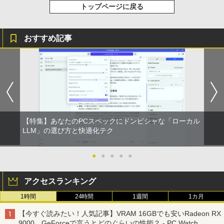
トップページに戻る
￥1,625
BUGS LIFE
スーパーの裏でヤニ吸うふたり 9巻 (デジタル
版ビッグガンガンコミックス)
【Amazon.co.jp限定】 伊藤園 磨かれて、澄
おすすめ記事
みきった日本の水 2L 8本 ラベルレス [ ケース
￥250
] [ 水 ] [ ペットボトル ] [ 箱買い ] [ ストック
￥810
] [ 水分補給 ]
￥998
【特集】あなたのPCスペックにドンピシャな「ローカル
LLM」の選び方と快適化テク
●
●
●
●
●
アクセスランキング
1時間
24時間
1週間
1カ月
【今すぐ読みたい！人気記事】VRAM 16GBでも安いRadeon RX
9000、GeForceで言うとどのぐらいの性能？ - PC Watch