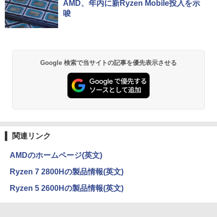
パソコン Windows11 Office付｜Core i5
パソコン 最新オフィス 第10世代 国内メ
AMD、年内に新Ryzen Mobile投入を示
[Explicit]
富士山の天然水 バナジウム含有 水 ミネラル
ンガンコミックス)
第8世代 以降 SSD 512GB メモリ 8GB｜
ーカー 安心サポート 高品質 Windows11
唆
ウォーター ペットボトル 静岡県産 500ミリリ
DELL Latitude 3500｜中古パソコン 中
Pro NEC Mate MKH29B-9 Core i7 16G
￥11,480
ットル (Smart Basic)
古 ノートパソコン 無線 15.6インチ HD
B 中古 パソコン デスクトップパソコン
￥250
￥770
テンキー WEBカメラ Bluetooth HDMI
タイプC｜Word Excel PowerPoint
￥1,380
￥84,000
￥33,800
BRUCE WAYNE feat. Flo Milli, ATL Jacob
異世界居酒屋「のぶ」(22) (角川コミックス・
Google 検索で当サイトの記事を優先表示させる
[Explicit]
エース)
【Amazon.co.jp限定】 い・ろ・は・す 2L P
ET ラベルレス ×8本
￥250
￥832
￥1,112
On My Road (Stadium ver.)
ONE PIECE モノクロ版 115 (ジャンプコミッ
クスDIGITAL)
by Amazon 天然水ラベルレス 2L×9本
関連リンク
￥250
￥594
￥1,117
AMDのホームページ(英文)
Ryzen 7 2800Hの製品情報(英文)
On My Road (Stadium ver.)
HUNTER×HUNTER モノクロ版 39 (ジャンプ
Ryzen 5 2600Hの製品情報(英文)
コミックスDIGITAL)
by Amazon 炭酸水 ラベルレス 500ml ×24本
強炭酸水 ペットボトル 500ミリリットル (Sm
￥250
art Basic)
￥572