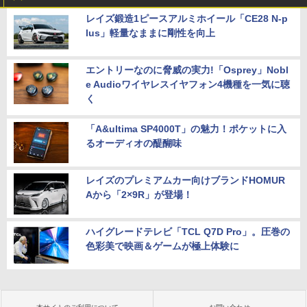
レイズ鍛造1ピースアルミホイール「CE28 N-p
lus」軽量なままに剛性を向上
エントリーなのに脅威の実力!「Osprey」Nobl
e Audioワイヤレスイヤフォン4機種を一気に聴
く
「A&ultima SP4000T」の魅力！ポケットに入
るオーディオの醍醐味
レイズのプレミアムカー向けブランドHOMUR
Aから「2×9R」が登場！
ハイグレードテレビ「TCL Q7D Pro」。圧巻の
色彩美で映画＆ゲームが極上体験に