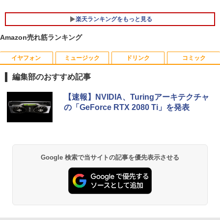
楽天ランキングをもっと見る
Amazon売れ筋ランキング
イヤフォン
ミュージック
ドリンク
コミック
ゲーミングモニター 23.8インチ PCモニ
ー平成26年不動産鑑定評価基準改正後の
1
1
ター 100Hz 1920×1080 FHD 1080p 1ms
裁判例をもとに解説ー裁判・調停・交渉
編集部のおすすめ記事
高速応答 薄型 液晶ディスプレイ ノング
に活かす賃料の鑑定評価 [ 川端康弘 ]
レア 非光沢 VA チルト調整 simplus シン
Anker Soundcore P40i オフホワイト
BRUCE WAYNE feat. Flo Milli, ATL Jacob
【Amazon.co.jp限定】 い・ろ・は・す 2L P
薬屋のひとりごと 17巻 (デジタル版ビッグガ
プラス SP-NMT23【送料無料】 【レビュ
【速報】NVIDIA、Turingアーキテクチャ
￥4,950
[Explicit]
ET ラベルレス ×8本
ンガンコミックス)
ーでモニタークリーナープレゼント！】
の「GeForce RTX 2080 Ti」を発表
￥5,990
￥250
￥1,001
￥770
￥10,899
ウィッチクラフトワークス EXTRA
2
（5） 【電子書籍】[ 水薙竜 ]
Anker Soundcore P31i ブラック
BRUCE WAYNE feat. Flo Milli, ATL Jacob
by Amazon 天然水 ラベルレス 500ml ×24本
異世界居酒屋「のぶ」(22) (角川コミックス・
Google 検索で当サイトの記事を優先表示させる
モニター 21.5インチ/23.8インチ/27イン
￥858
2
[Explicit]
富士山の天然水 バナジウム含有 水 ミネラル
エース)
チ フルhd 高画質 100Hz VA ノングレア
ウォーター ペットボトル 静岡県産 500ミリリ
￥4,990
非光沢 スピーカー内蔵 3年保証 ディスプ
ットル (Smart Basic)
￥250
￥832
レイ パソコンモニター PCモニター フル
ハイビジョン 21インチ 液晶モニター ア
￥1,380
イリスオーヤマ DT-JF *
片田舎のおっさん、剣聖になる 11 〜
3
ただの田舎の剣術師範だったのに、大成
Anker Soundcore Liberty 5 ミッドナイトブ
On My Road (Stadium ver.)
HUNTER×HUNTER モノクロ版 39 (ジャンプ
￥11,980
した弟子たちが俺を放ってくれない件〜