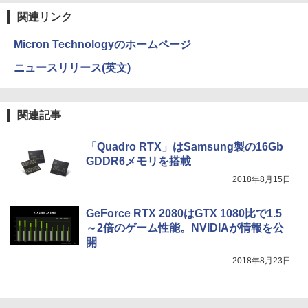
ラック
コミックスDIGITAL)
by Amazon 天然水ラベルレス 2L×9本
【電子書籍】[ 佐賀崎しげる ]
関連リンク
￥250
￥14,990
￥572
￥1,117
￥1,430
Micron Technologyのホームページ
【2,000円クーポン＋P最大31.5%還
3
元！】ゲーミングモニター 27インチモニ
ニュースリリース(英文)
ター 液晶ディスプレイ WQHD (2560x14
40) Fast IPS 200Hz 1ms(MPRT) 124%s
【2026年アップグレード版】AOKIMI ワイヤ
BUGS LIFE
スーパーの裏でヤニ吸うふたり 9巻 (デジタル
はにとらっ！ 召喚勇者をハメるハニート
4
RGB 低ブルーライトフリッカーフリーFr
レスイヤホン bluetooth イヤホン V12 小型
版ビッグガンガンコミックス)
by Amazon 炭酸水 ラベルレス 500ml ×24本
ラップ包囲網 6 【電子書籍】[ 宮社 惣
eeSync & G-Sync対応高輝度400cd/m²
軽量 ブルートゥースHi-Fi 最大36時間再生 ぶ
強炭酸水 ペットボトル 500ミリリットル (Sm
￥250
恭 ]
関連記事
PS5対応HDMI×2 DP×1.4 KTC H27T22C
るーとゅーす コードレス ENCノイズキャン
art Basic)
￥810
3年保証
セリング 自動ペアリング Type-C充電 マイク
￥924
付き 防水 タッチ式音量調整 スポーツ/通勤/通
￥1,625
「Quadro RTX」はSamsung製の16Gb
学/WEB会議(ホワイト)
￥23,731
GDDR6メモリを搭載
On My Road (Stadium ver.)
ONE PIECE モノクロ版 115 (ジャンプコミッ
￥1,964
2018年8月15日
クスDIGITAL)
コカ・コーラ やかんの麦茶 from 爽健美茶 ラ
輸入楽譜／ピアノ／バッハ：平均律クラ
5
ベルレス 650mlPET×24本
￥250
ヴィーア曲集 第1巻 BWV 846 - 869
【人気 デュアルモニター 2画面】デュア
4
￥594
GeForce RTX 2080はGTX 1080比で1.5
ルモニター 15.6インチ フルHD 100%sR
Xiaomi シャオミ REDMI Buds 8 Lite ワイヤ
￥1,653
￥5,360
GB IPSパネル スタンド一体型 Type-C対
～2倍のゲーム性能。NVIDIAが情報を公
レスイヤホン Bluetooth 5.4 ノイズキャンセ
応 HDMI 2画面同時表示 モニター テレワ
リング ANC 36時間再生
開
ーク 在宅勤務 3年保証 EVICIV
2018年8月23日
￥2,980
￥29,999