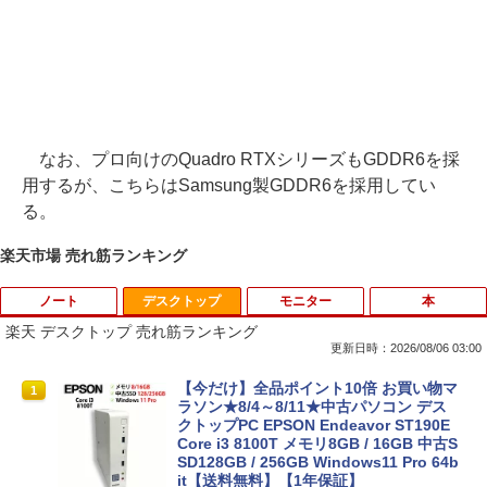
なお、プロ向けのQuadro RTXシリーズもGDDR6を採
用するが、こちらはSamsung製GDDR6を採用してい
る。
楽天市場 売れ筋ランキング
ノート
デスクトップ
モニター
本
楽天 デスクトップ 売れ筋ランキング
更新日時：2026/08/06 03:00
【今だけ】全品ポイント10倍 お買い物マ
1
ラソン★8/4～8/11★中古パソコン デス
クトップPC EPSON Endeavor ST190E
Core i3 8100T メモリ8GB / 16GB 中古S
SD128GB / 256GB Windows11 Pro 64b
it【送料無料】【1年保証】