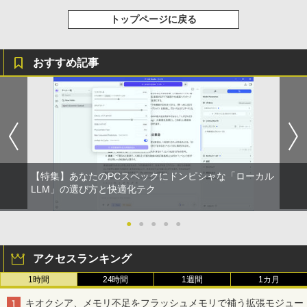
BenQ アイケアモニター GW2786TC 27
トップページに戻る
5
インチ/フルHD/IPS/100Hz/USB Type-C
65W給電/HDMI/DP/デイジーチェーン/ノ
イズキャンセリングマイク内蔵/USBハ
おすすめ記事
ブ/輝度自動調整機能（B.I. Gen2）/ブル
ーライト軽減プラス/フリッカーフリー/ス
ピーカー(2W×2)/高さ調整/回転（ピボッ
ト）
￥35,422
【特集】あなたのPCスペックにドンピシャな「ローカル
LLM」の選び方と快適化テク
●
●
●
●
●
アクセスランキング
1時間
24時間
1週間
1カ月
キオクシア、メモリ不足をフラッシュメモリで補う拡張モジュー