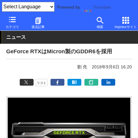
Powered by
Translate
PC Watch
半導体/周辺機器
GPU
GeForce
カテゴリ
過去記事
検索
Impressサイト
ニュース
GeForce RTXはMicron製のGDDR6を採用
劉 尭
2018年9月6日 16:20
リスト