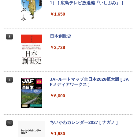
【大特価】中古 NEC VersaPro VKM44X-
富士通 ★中古パソコン・Aランク★FMV
【マラソンセール期間中ポイント5倍】中
1） [ 広島テレビ放送編『いしぶみ』 ]
2
2
2
A PC-VKM44XZGA Core i5 1145G7 第1
D38001 [ESPRIMO D588/T(i5-8500 8G
古モニター 23.8インチ フルHD IPSパネ
1世代CPU メモリ8GB SSD240GB 15イ
B SSD500GB Win10Pro64)]
ル ノングレア BenQ GW2480 HDMI Dis
￥1,650
ンチ HD Windows11Home DVD 1年保証
playPort VGA スピーカー内蔵 ケーブル
レビュー特典：WPS Office Bランク パ
付き 動作確認済み 30日保証 送料無料
￥21,280
ソコン ノートパソコン エヌイーシー 中
古パソコン
￥7,980
日本創世史
3
￥19,800
【★最大100%ポイント】【新生活応援・
￥2,728
3
2026】【Office 2019 H&B】HP デスク
トップPC＋24型モニターセット/第8世代
液晶モニター PCディスプレイ 23.8 24イ
3
Core i7/メモリ:8GB/16GB/32GB/SSD:2
ンチ 144Hz 1ms IPS フルHD ノングレア
ノートパソコン14インチ 極軽量約965g
56GB/512GB/1TB/DVD/USB 3.0/Wifi/無
非光沢 ブルーライトカット HDMI VGA
3
富士通 LIFEBOOK U748 高性能第7世代
線キーボード&マウス/USBメモリ/Windo
スピーカー内蔵 ヘッドホン端子 VESA対
Core i5-7300U カメラ内蔵 メモリ最大16
ws11/中古 パソコン/ ディスプレイ
応 テレワーク 在宅勤務 法人向け オフィ
JAFルートマップ全日本2026拡大版 [ JA
4
GB SSD1TB 薄い軽い FHD液晶 type-C
ス TERRA 2441W
Fメディアワークス ]
WIFI Bluetooth 中古ノートパソコン Off
￥49,800
ice付き 5GWIFI Bluetooth最新Microso
￥9,999
￥6,600
ftOffice2024可 Windows11
￥16,500
「3500U/4300Uより速い」 NiPoGi ミニ
4
pc Ryzen Embedded R2544初登場 8G
モバイルモニター 15.6インチ InnoView
4
B+256GB 4TB拡張可 mini pc Windows
モバイルディスプレイ 自立型 1920*1080
ちいかわカレンダー2027 [ ナガノ ]
5
11 Pro 動作より高速 4K×3画面出力 ミニ
FHD ポータブルモニター IPS液晶パネル
中古美品 15.6インチ Fujitsu LIFEBOOK
パソコン HDMI2.0+DP1.4 静音性 小型pc
薄型 軽量 持ち運び 壁掛けに対応 Switc
4
￥1,980
A5510/D / Windows11/ 超高性能 第10世
豊富な端子Type-C USB3.2 有線LAN WI
h/PS3/PS4/PS5/Xbox One/PC/スマホ/U