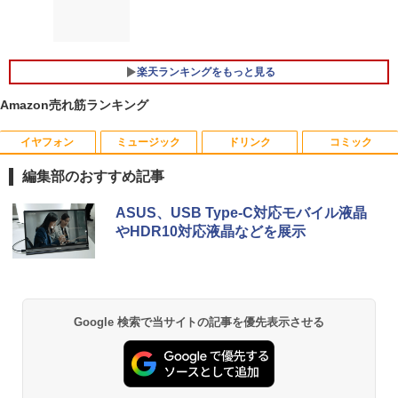
代Core i5-10210u/ 8GB/ 爆速256GB-SS
FI5/BT4.2 省電力 オフィス/学習向け P2
SBType-C/標準HDMI対応【選べる種
D/ カメラ/ 無線Wi-Fi6/ Office付き/ Win1
類】タッチ/ケース付き/4Kタイプ
1【中古ノートパソコン 中古パソコン 中
￥33,800
古PC】税込送料無料 あす楽対応 即日発
￥8,980
楽天ランキングをもっと見る
送（Windows10も対応可能/ Win10）
Amazon売れ筋ランキング
￥25,990
★office搭載＼2年保証／ minipc ミニPC
5
デスクトップパソコン パソコン 新品 Off
DELL デル E2417H LED液晶モニター 2
5
ice付き インテル Core i3-2350M~i5-135
3.8インチワイド ブラック 1920×1080
イヤフォン
ミュージック
ドリンク
コミック
00H i7-10870H Windows11 SSD 256GB
（フルHD） 16:9 IPSパネル LEDバック
【マラソン限定30%OFF】中古 DELL In
~1TB メモリ 8~16GB デスクトップPC o
ライト付 非光沢 ノングレア 液晶ディス
編集部のおすすめ記事
5
spiron 3501 P90F Core i3 1005G1 第10
ffice2021 安い 激安 ゲーム 高スペック 0
プレイ ディスプレイポート VGA【中
世代CPU メモリ12GB SSD480GB 15イ
26
古】
Anker Soundcore P40i ブラック
BRUCE WAYNE feat. Flo Milli, ATL Jacob
【Amazon.co.jp限定】 い・ろ・は・す 2L P
薬屋のひとりごと 17巻 (デジタル版ビッグガ
ASUS、USB Type-C対応モバイル液晶
ンチ フルHD Windows11 Home WEBカ
[Explicit]
ET ラベルレス ×8本
ンガンコミックス)
やHDR10対応液晶などを展示
メラ 無線LAN テンキー 1年保証 レビュ
￥46,980
￥5,300
￥7,990
ー特典：WPS Office Bランク パソコン
￥250
￥1,112
￥770
ノートパソコン デル 中古パソコン
￥39,800
Anker Soundcore P31i ブラック
BRUCE WAYNE feat. Flo Milli, ATL Jacob
by Amazon 天然水 ラベルレス 500ml ×24本
異世界居酒屋「のぶ」(22) (角川コミックス・
Google 検索で当サイトの記事を優先表示させる
[Explicit]
富士山の天然水 バナジウム含有 水 ミネラル
エース)
ウォーター ペットボトル 静岡県産 500ミリリ
￥5,990
ットル (Smart Basic)
￥250
￥832
￥1,380