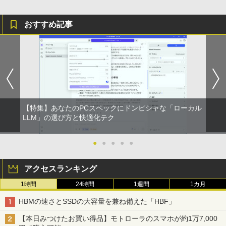
おすすめ記事
【特集】あなたのPCスペックにドンピシャな「ローカル
LLM」の選び方と快適化テク
●
●
●
●
●
アクセスランキング
1時間
24時間
1週間
1カ月
HBMの速さとSSDの大容量を兼ね備えた「HBF」
【本日みつけたお買い得品】モトローラのスマホが約1万7,000