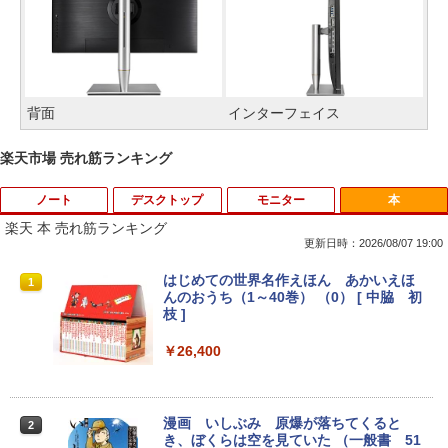
背面
インターフェイス
楽天市場 売れ筋ランキング
ノート
デスクトップ
モニター
本
楽天 本 売れ筋ランキング
更新日時：2026/08/07 19:00
【即納】中古ノートパソコン windows1
中古パソコン | NEC | Mate MKM30B-4 |
LED ライティングボード 手書き 看板 60
はじめての世界名作えほん あかいえほ
1
1
1
1
1 office付き 東芝 PB55 Intel 第6世代Co
Windows11 | デスクトップ | 一年保証 |
x80cm 結婚式 ウェルカムボード カフェ
んのおうち（1～40巻） （0） [ 中脇 初
re i3 初心者向け メモリ4GB SSD128GB
第8世代 | Core i5 8500 3.0(〜最大4.1)G
店頭ディスプレイ マーカー付属 強化ガラ
枝 ]
15.6インチHD テンキー付き ノートPC
Hz | MEM:8GB | SSD:512GB(新品) | DV
ス 光る パネル看板 メニュー 案内板(1年
日本語キーボード コスパ
D-ROM | 無線LAN:あり | Win11Pro64bit
保証付)
￥26,400
￥10,800
￥18,000
￥6,500
漫画 いしぶみ 原爆が落ちてくると
2
き、ぼくらは空を見ていた （一般書 51