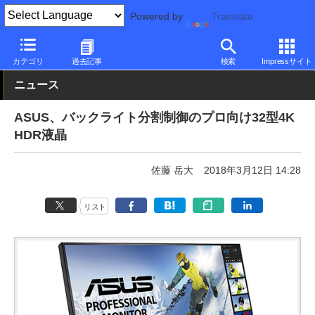
Powered by
Translate
PC Watch
半導体/周辺機器
モニター
ASUS
カテゴリ
過去記事
検索
Impressサイト
ニュース
ASUS、バックライト分割制御のプロ向け32型4K
HDR液晶
佐藤 岳大
2018年3月12日 14:28
リスト