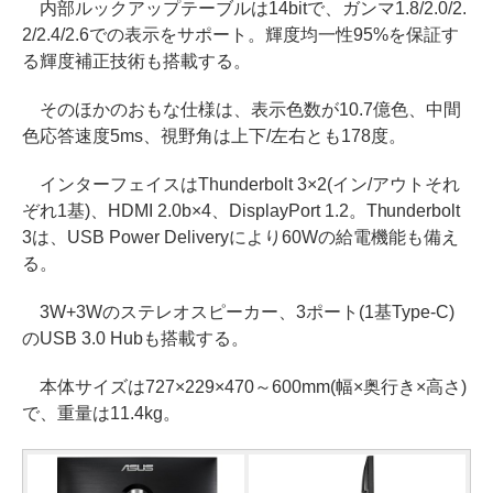
内部ルックアップテーブルは14bitで、ガンマ1.8/2.0/2.
2/2.4/2.6での表示をサポート。輝度均一性95%を保証す
る輝度補正技術も搭載する。
そのほかのおもな仕様は、表示色数が10.7億色、中間
色応答速度5ms、視野角は上下/左右とも178度。
インターフェイスはThunderbolt 3×2(イン/アウトそれ
ぞれ1基)、HDMI 2.0b×4、DisplayPort 1.2。Thunderbolt
3は、USB Power Deliveryにより60Wの給電機能も備え
る。
3W+3Wのステレオスピーカー、3ポート(1基Type-C)
のUSB 3.0 Hubも搭載する。
本体サイズは727×229×470～600mm(幅×奥行き×高さ)
で、重量は11.4kg。