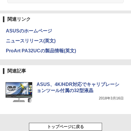
Anker Soundcore Liberty 5 ミッドナイトブ
On My Road (Stadium ver.)
ONE PIECE モノクロ版 115 (ジャンプコミッ
ラック
クスDIGITAL)
by Amazon 天然水ラベルレス 2L×9本
関連リンク
￥250
￥14,990
￥594
￥1,117
ASUSのホームページ
ニュースリリース(英文)
【2026年アップグレード版】AOKIMI ワイヤ
On My Road (Stadium ver.)
HUNTER×HUNTER モノクロ版 39 (ジャンプ
ProArt PA32UCの製品情報(英文)
レスイヤホン bluetooth イヤホン V12 小型
コミックスDIGITAL)
by Amazon 炭酸水 ラベルレス 500ml ×24本
軽量 ブルートゥースHi-Fi 最大36時間再生 ぶ
強炭酸水 ペットボトル 500ミリリットル (Sm
￥250
るーとゅーす コードレス ENCノイズキャン
art Basic)
￥572
セリング 自動ペアリング Type-C充電 マイク
関連記事
付き 防水 タッチ式音量調整 スポーツ/通勤/通
￥1,625
学/WEB会議(ホワイト)
BUGS LIFE
スーパーの裏でヤニ吸うふたり 9巻 (デジタル
ASUS、4K/HDR対応でキャリブレーシ
￥1,964
版ビッグガンガンコミックス)
コカ・コーラ やかんの麦茶 from 爽健美茶 ラ
ョンツール付属の32型液晶
ベルレス 650mlPET×24本
￥250
2018年3月16日
￥810
Xiaomi シャオミ REDMI Buds 8 Lite ワイヤ
￥2,009
レスイヤホン Bluetooth 5.4 ノイズキャンセ
リング ANC 36時間再生
￥3,480
トップページに戻る