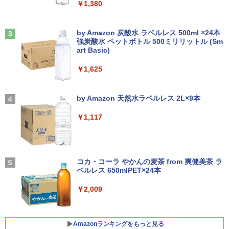
￥1,380
パソコン すぐ使える オフィス付きPC 送
証 送料無料
Aランクパーティを離脱した俺は、元教
3
料無料
え子たちと迷宮深部を目指す。（13）
Anker Soundcore Liberty 5 アプリコットピ
On My Road (Stadium ver.)
￥12,980
【電子書籍】[ ユーリ ]
ンク
by Amazon 炭酸水 ラベルレス 500ml ×24本
￥22,770
【楽天1位!1,600円OFFクーポン 8/4 20:
3
強炭酸水 ペットボトル 500ミリリットル (Sm
￥250
00-8/11 01:59】Xiaomi Monitor A24i 20
￥792
art Basic)
￥-
26 ディスプレイ 1080P 23.8インチ 144
【エントリーでポイント100％還元のチ
Hzリフレッシュレート sRGB99% 1670
3
￥1,625
ノートパソコン Surface Pro 5 高性能第
ャンス】GMKtec ミニpc G3S【Intel N9
万色 300nits ΔE＜1 低ブルーライト 大
3
7世代Core i5-7300U WEBカメラ内蔵 Wi
5 DDR4 8GB 256GB/512GB SSD】 4コ
画面 TÜV認証 目にやさしい 調整可能な
★8月中旬発送予定★ 宇宙兄弟 全巻セ
4
ndows 11 Pro MS 0ffice 2024選択可 1
ア 4スレッド mini pc Windows11 Pro
スタンド VESA
【2026年アップグレード版】AOKIMI ワイヤ
On My Road (Stadium ver.)
ット（全46巻）
2.3型 2K液晶(2560x1440) Wi-Fi Mini-D
最大3.4GHz WIFI5 BT5.0 小型 M.2 2242
レスイヤホン bluetooth イヤホン V12 小型
by Amazon 天然水ラベルレス 2L×9本
P Bluetooth SurfaceConnect USB3.0
ミニパソコン 2画面 超静音 超軽量 高性
軽量 ブルートゥースHi-Fi 最大36時間再生 ぶ
￥12,580
￥250
￥41,225
能 みにpc nucbox 省エネ 小型 コンパク
るーとゅーす コードレス ENCノイズキャン
￥1,117
ト
セリング 自動ペアリング Type-C充電 マイク
￥24,890
付き 防水 タッチ式音量調整 スポーツ/通勤/通
学/WEB会議(ホワイト)
￥51,505
MAXZEN ゲーミングモニター 23.8イン
4
チ 180Hz FHD (1920×1080) HDMI2.1 D
BUGS LIFE
乙女ゲー世界はモブに厳しい世界です
5
￥1,964
MS Office 2024 H&B 搭載｜中古ノート
P1.4 sRGB128％ IPS Adaptive-Sync ブ
コカ・コーラ やかんの麦茶 from 爽健美茶 ラ
4
【共和国編】 02 【電子書籍】[ 三
パソコン Windows11 Office付｜Dynab
ルーライトカット 非光沢 フリッカーフリ
ベルレス 650mlPET×24本
￥250
嶋 与夢 ]
ook B55M Core i5 第8世代 8265U メモ
【中古】HP Pro Mini 400 G9 Core i5-12
ー ホワイト MGM24CH01-F180 マクス
4
リ 8GB SSD 256GB 15.6型 WEBカメラ
500T メモリ16GB SSD256GB Windows
ゼン
Xiaomi シャオミ REDMI Buds 8 Lite ワイヤ
￥2,009
￥924
テンキー HDMI 無線 Wi-Fi 整備済み 新品
11Pro 省スペース 小型 デスクトップPC
レスイヤホン Bluetooth 5.4 ノイズキャンセ
無線マウス セキュリティソフト 無料プレ
リング ANC 36時間再生
￥12,980
ゼント
￥49,500
￥2,980
Amazonランキングをもっと見る