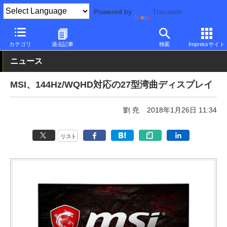
Powered by
Translate
PC Watch
半導体/周辺機器
モニター
その他
カテゴリ
過去記事
検索
Impressサイト
ニュース
MSI、144Hz/WQHD対応の27型湾曲ディスプレイ
劉 尭
2018年1月26日 11:34
リスト