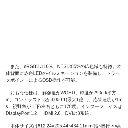
また、sRGB比110%、NTS比85%の広色域も特徴。本
体背面に赤色LEDのイルミネーションを装備し、トラッ
クポイントによるOSD操作が可能。
おもな仕様は、解像度がWQHD、輝度が250cd/平方
m、コントラスト比が3,000:1(最大1億:1)、応答速度が1m
s、視野角が上下/左右ともに178度。インターフェイスは
DisplayPort 1.2、HDMI 2.0、DVIの3系統。
本体サイズは612.24×205.44×434.11mm(幅×奥行き×高