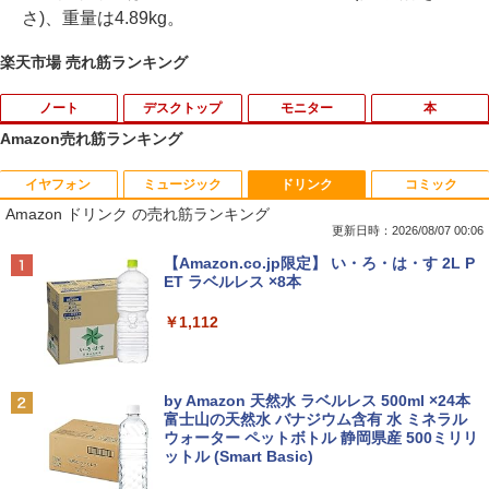
さ)、重量は4.89kg。
楽天市場 売れ筋ランキング
ノート
デスクトップ
モニター
本
Amazon売れ筋ランキング
イヤフォン
ミュージック
ドリンク
コミック
中古ノートパソコン 新生活セット 2026
【訳あり品】中古パソコン | NEC | Mate
【500円クーポン＋ポイント最大31.5%還
【送料無料】感動する地図帖 世界って面
1
1
1
1
Amazon ドリンク の売れ筋ランキング
Windows11搭載 Office付き 15.6型 大手
MKM34B-1 | Windows11 | デスクトップ
元！】モバイルモニター 15.6 インチ FH
白い!となる100テーマ／イアン・ライト
メーカー 第6〜8世代 Core i3/i5 メモリ8
| 一年保証 | 第7世代 | Core i5 7500 3.4
D 1920×1080 1080P Fast IPS パネル 非
／Infographic．ly／片山美佳子
更新日時：2026/08/07 00:06
GB SSD最大1TB 高速SSD搭載 初期設定
(〜最大3.8)GHz | MEM:8GB | SSD:256G
光沢 1000:1 高コントラスト 超軽量 600
Anker Soundcore P40i オフホワイト
BRUCE WAYNE feat. Flo Milli, ATL Jacob
【Amazon.co.jp限定】 い・ろ・は・す 2L P
済み テレワーク応援 在宅勤務 学生向け
B | DVD-ROM | 無線LAN:あり | Win11Pr
g スピーカー内蔵 Type-C/HDMI 接続 PS
￥2,420
[Explicit]
ET ラベルレス ×8本
FU25-repc ノートPC 中古パソコン
o64bit
5/Switch/PC/スマホ対応
￥7,990
￥250
￥1,112
￥13,900
￥10,000
￥8,490
誤謬論入門[本/雑誌] 優れた議論の実践ガ
2
イド / T・エドワード・デイマー/著 小西
卓三/監訳 今村真由子/訳
Anker Soundcore P31i ブラック
BRUCE WAYNE feat. Flo Milli, ATL Jacob
by Amazon 天然水 ラベルレス 500ml ×24本
＼8月限定エントリーでP10倍／【中古】
【マラソンセール期間中ポイント5倍】中
Dell モニター 19インチ P1917S IPSパネ
2
2
2
[Explicit]
富士山の天然水 バナジウム含有 水 ミネラル
ノートパソコン windows11 office付き
古デスクトップパソコン 第8世代 Core i5
ル 1280x1024 スクエア HDMI USBハブ
￥3,520
ウォーター ペットボトル 静岡県産 500ミリリ
￥5,990
Lenovo レノボ ThinkPad L390 20NSS2
Windows11 高速SSD128GB メモリ8GB
高さ調整 中古ディスプレイ
ットル (Smart Basic)
￥250
5A00 Core i5 8世代 メモリー8GB 高速S
Type-C DisplayPort Lenovo ThinkStat
SD256GB 整備済み品 pc win11 os 中古
ion P330 初期設定済 すぐ使える 90日保
￥8,800