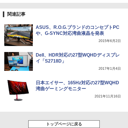
HUNTER×HUNTER モノクロ版 39 (ジャンプ
コミックスDIGITAL)
関連記事
￥572
ASUS、R.O.G.ブランドのコンセプトPC
や、G-SYNC対応湾曲液晶を発表
スーパーの裏でヤニ吸うふたり 9巻 (デジタル
2015年6月2日
版ビッグガンガンコミックス)
￥810
Dell、HDR対応の27型WQHDディスプレ
イ「S2718D」
2017年1月4日
日本エイサー、165Hz対応の27型WQHD
湾曲ゲーミングモニター
2021年11月16日
トップページに戻る