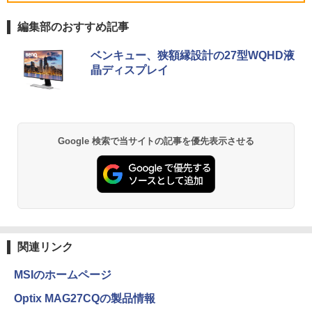
￥29,800
【2K 光沢パネル 超軽量470g】モバイル
5
編集部のおすすめ記事
【展示品・代引不可】 富士通 FUJITSU
モニター 14インチ 2K 2160x1440 3:2 ア
5
デスクトップPC FMV Desktop Fシリー
スペクト 100%sRGB 400cd/m? 光沢IPS
薬屋のひとりごと 17巻 (デジタル版ビッグガ
MS Office 2024 H&B 搭載｜14型 WEB
ズ F55-K1 23.8型/ Core i5-1235U/ メモ
パネル 色鮮やか 470g 超軽量 Type-C対
ベンキュー、狭額縁設計の27型WQHD液
5
ンガンコミックス)
カメラ 指紋認証 搭載モデル｜中古 ノー
リ 16GB/ SSD 512GB/ Windows 11/ 20
応 miniHDMI モニター サブディスプレイ
晶ディスプレイ
トパソコン Windows11 Office 付き｜D
24 Office付き/ 2025年1月モデル
テレワーク EVICIV
￥770
ell Latitude 5400｜Core i5 第8世代 以
降 1.60GHz 4コア 8スレッド メモリ 8G
￥149,800
￥12,999
B SSD 256GB｜中古パソコン 中古ノー
トパソコン 中古PC
異世界居酒屋「のぶ」(22) (角川コミックス・
Google 検索で当サイトの記事を優先表示させる
￥29,800
エース)
￥832
ONE PIECE モノクロ版 115 (ジャンプコミッ
クスDIGITAL)
関連リンク
￥594
MSIのホームページ
Optix MAG27CQの製品情報