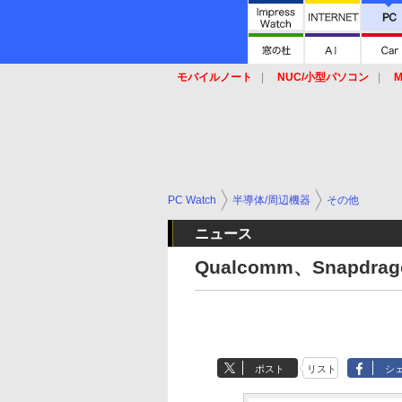
モバイルノート
NUC/小型パソコン
M
SSD
キーボード
マウス
PC Watch
半導体/周辺機器
その他
ニュース
Qualcomm、Snapdr
ポスト
リスト
シ