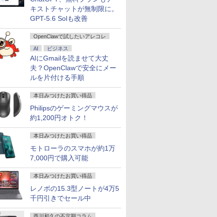
キストチャットが無制限に。
GPT-5.6 Solも改善
OpenClawで試したいアレコレ
3.3インチ 良品 Lenovo
Mac 27インチ Core i5-
ニター 21.5インチ/23.8
キングダム 80 （ヤングジ
【新品】Windows11 ノ
【エントリーでポイント
【楽天1位常連・超800冠
【送料無料】JISハンドブ
HP Elite Dragonfly G2
3画面 出力可能 ■ 大容量
【楽天1位 累計販売100万
魔王城の料理番 〜コワモ
【★最大100
【★最大100
＼メーカー5
お経に記され
hinkPad X13 Gen2
.8 GHz HDD1TB メモリ
インチ/27インチ フルhd
ャンプコミックス） [ 原
ートパソコン office付き
100％還元チャンス】
獲得】黒/白 モニター
ック 生コンクリート
13.3インチ 第11世代
16GB メモリ ■ SSD
台突破】モバイルモニタ
テ魔族ばかりだけど、ホ
【新生活応援・
【Win11正式対
【最短即日発送
か 仏教レコー
AI
ビジネス
ype-20XJ フルHD /
GB MC511J/A Mid2010
画質 100Hz VA ノング
久 ]
15.6インチワイド液晶 フ
GMKtec G10 ミニ
21.5 / 23.8 / 24.5 / 27型
2026／日本規格協会／編
Core i5 メモリ8GB SSD
256GB ■ Core i7 ■ 高年
ー 15.6インチ フルHD 4K
ワイトな職場です〜 6巻
【Office 20
OptiPlex 308
品】 モニター 
大雲 ]
AIにGmailを読ませて大丈
indows11/ 高性能 AMD
年モデル
レア 非光沢 スピーカー内
ルHD Intel Pentium
PC【AMD Ryzen 5
240Hz/200Hz
256GB Webカメラ WiFi
式モデル ■ Windows10
タッチパネル バッテリー
【電子書籍】[ ワイエム系
士通 LIFEBOO
世代 Core i5
ディスプレイ 
夫？OpenClawで安全にメー
34,990
42,000
11,980
770
￥39,800
￥61,999
￥11,999
￥27,940
￥39,800
￥49,800
￥12,999
￥792
￥23,999
￥45,800
￥16,800
￥1,650
yzen 5-5650u/ 16GB/
蔵 3年保証 ディスプレイ
GOLD 6500Y メモリ
3500U DDR4 16GB
/180Hz/165Hz/100Hz ゲ
6 タッチパネル
Pro ■ オフィスソフト付
内蔵 選べる13モデル 非光
]
7世代 Core i
リ:8GB/16GB/
ASUS 液晶
ルを片付ける手順
速NVMe式256GB-SSD/
パソコンモニター PCモニ
12GB 新品SSD256GB
512GB/256GB/1T SSD】
ーミングモニター 1ms応
Windows11 中古ノート
■ DELL OptiPlex 7050
沢IPS パネル Type-C対応
リ:8GB/16GB/
3.2/DP/HDMI/
VA249QGZ V
メラ/ 無線Wi-Fi6/
ター フルハイビジョン 21
USB3.0 HDMI 日本語配列
4C/8T 3.7GHz 64GB 16T
答 pcモニター パソコン
パソコン
MT ミニタワー【中古パ
HDMI モニター 持ち運び
テンキー/15.6型
出
23.8型 1920×1
本日みつけたお買い得品
ffice付き/ Win11【中古
インチ 液晶モニター アイ
キーボード【NC15】
拡張 Windows11 Pro
モニター 非光沢 スピーカ
ソコン】 初期設定不要 整
ディスプレイ サブディス
Fi/DVD/HDMI/
力/Windows11
ネル 5年保証
ノートパソコン 中古パソ
スオーヤマ DT-JF *
8K/4K 3画面出力 LAN *2
ー内蔵
備済み 安心サポート
プレイ デュアルモニター
中古 パソコン/
中古 デスクト
度1ms フレ
Philipsのゲーミングマウスが
コン 中古PC】税込送料無
WiFi5 Bluetooth5.0
HDR/Freesync/VESA
ミニPC対応 EVICIV
ートパソコ
トップPC
120Hz 仕事 
約1,200円オトク！
料 あす楽対応 当日発送
Nucbox みにpc Ryzen 5
cocopar HG-238
ン/Windows1
宅 スピーカー
N95/N97/N100/4300U/N150
ンキング6冠
本日みつけたお買い得品
より高性能
モトローラのスマホが約1万
7,000円で購入可能
本日みつけたお買い得品
レノボの15.3型ノートが4万5
千円引きでセール中
西川和久の不定期コラム