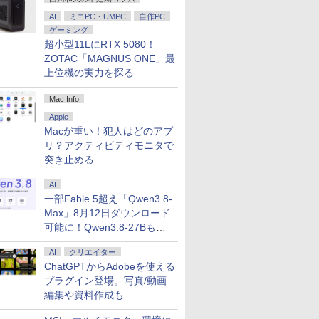
AI
ミニPC・UMPC
自作PC
ゲーミング
超小型11LにRTX 5080！
ZOTAC「MAGNUS ONE」最
上位機の実力を探る
Mac Info
Apple
Macが重い！犯人はどのアプ
リ？アクティビティモニタで
突き止める
AI
一部Fable 5超え「Qwen3.8-
Max」8月12日ダウンロード
可能に！Qwen3.8-27Bも順
次
AI
クリエイター
ChatGPTからAdobeを使える
プラグイン登場。写真/動画
編集や資料作成も