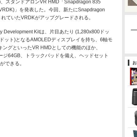
、スタンドアロンVR HMD「Snapdragon 835
ent Kit(VRDK)」を発表した。今回、新たにSnapdragon
されていたVRDKがアップグレードされる。
ality Development Kitは、片目あたり (1,280x800ドッ
,440ドット)となるAMOLEDディスプレイを持ち、6軸モ
ングといったVR HMDとしての機能のほか、
レージ64GB、トラックパッドを備え、ヘッドセット
お
とができる。