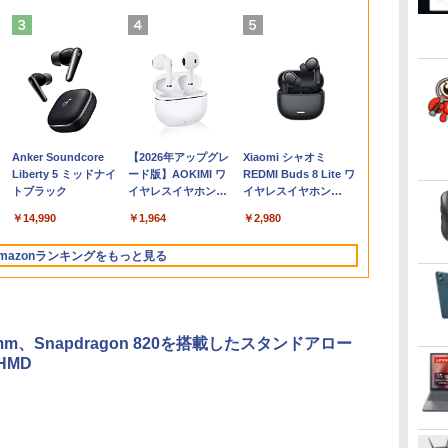
ートパソ
ll
ンチ
リア
【★最大100%ポイント】
【中古・Aランク】富士
Thinlerain 13.3インチモ
歴史地理学事典 [ 歴史地
【整備済み品】 15.6イン
【全品最大2500円OFFク
アイ・オー・データ ワイ
はじめての世界名作えほ
【マラソンP5倍/10%オフ
【正規永久版Office付
★エイスース / ASUS ア
80代になるとたいていボ
1
i
モ
F-SV8
F 3070-
モニター
】[ 大
Lenovo ThinkPad X280/
通 ESPRIMO D588/B デ
ニター 小型 ディスプレイ
理学会 ]
チ 第11世代Intel N5095
ーポン】【22インチ 液晶
ド液晶ディスプレイ
ん あかいえほんのおう
クーポン】中古ノートパ
き】NiPoGi ミニpc Intel
イケア液晶ディスプレイ
ケるか死ぬ。70代は神様
T
2
ell
lHD
第8世代 Core i5/メモ
スクトップパソコン 第9
液晶ディスプレイ モニタ
FHD1920*1080IPS液晶 最
+新品キーボード＆新品無
21.5/23.8/27型
ち（1～40巻） （0） [ 中
ソコン HP ProBook 450
N5030 最大3.1Hz mini pc
フルHD(1920x1080) IPS
から与えられた特別な時
T
8
高
泰
￥26,400
0) ノ
FF 中古
ト ノン
リ:8GB/SSD:256GB/512GB/1TB/12.5
世代 Core i5 9500 メモリ
ー/1366x768/95°視
大メモリ16GB SSD1TB
線マウスセット】HP
1920×1080/アナログRGB
脇 初枝 ]
G7 第10世代 Core i5 メモ
Windows11 Pro
パネル VA249QGZ [23.8
間 （幻冬舎新書） [ 林真
W
￥26,800
￥28,800
￥12,149
￥32,800
￥27,999
￥12,280
￥26,400
￥33,800
￥39,980
￥13,200
￥1,034
￥
￥
￥
￥
 i5-
i5
イ
型/Webカメ
8GB 高速SSD256GB
野/HDMI VGA AV BNC
Office付きパソコン
EliteDesk 800 G1 SFF デ
HDMI/ブラック/スピーカ
リ16GB SSD256GB
12GB+256GB SSD (4TB
インチ]【PCモニター・
理子 ]
R
Anker Soundcore
【2026年アップグレ
Xiaomi シャオミ
 メモリ
ell
cモニター
ラ/WIFI/Bluetooth/HDMI/USB
Windows11 Pro Office
USB ポート/VESAマウン
MicrosoftOffice2024可
スクトップPC 第4世代
ー：あり/よりサステナブ
Bluetooth HDMI カメラ
拡大可能) 4K 静音 高速熱
液晶ディスプレイ】【送
爆
Liberty 5 ミッドナイ
ード版】AOKIMI ワ
REDMI Buds 8 Lite ワ
カメラ内
FF 中古
 ブラック
Type-C/中古 パソコン 中
2019搭載 WiFi 無線LAN
ト/スピーカー内蔵/リモコ
日本語配列キーボー
Core-i7 Office付き
ルなディスプレイへ/3辺
Wi-Fi 15.6インチ
放散 小型超軽量ミニパソ
料無料】
カ
トブラック
イヤレスイヤホン
イヤレスイヤホン
in11
i5
C01
古PC 中古ノートパソコン
DVD ドライブ 4K対応 省
ン
ド/Webカメラ /USB 3.0
Windows11 メモリ
フレームレス
Windows 11 Pro 送料無
コン豊富なインターフェ
O
bluetooth イヤホン
Bluetooth 5.4 ノイズ
9 搭載・
4 マクス
Windows11
スペース 中古PC 整備済
/HDMI 5GWIFI Bluetooth
8GB/16GB
料 保証付き
ース USB3.2/HDMI 2.0×2
リ
￥14,990
￥1,964
￥2,980
V12 小型軽量 ブルー
キャンセリング ANC
み品 90日保証 送料無料
ノートパソコン
SSD256GB/512GB ハイ
高速2.4G/5GWi-Fi BT4.2
トゥースHi-Fi 最大
36時間再生
ブリッド Wi-Fi DVD
省電力 小型パソコン
mazonランキングをもっと見る
36時間再生 ぶるーと
USB3.0 デスクトップ PC
ゅーす コードレス
中古 PC
ENCノイズキャンセ
リング 自動ペアリン
グ Type-C充電 マイ
omm、Snapdragon 820を搭載したスタンドアロー
ク付き 防水 タッチ式
HMD
音量調整 スポーツ/通
勤/通学/WEB会議(ホ
ワイト)