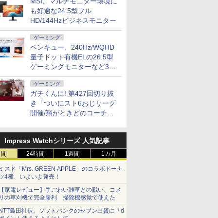
MSI、マルチモニター環境に
も好適な24.5型フル
HD/144Hzビジネスモニター
ゲーミング
ベンキュー、240Hz/WQHD
量子ドット有機ELの26.5型
ゲーミングモニターなど3機
種
ゲーミング
ガチくんに! 第427回切り抜
き「ついにスト6おじリーグ
開催/翔がときどのコーチ就
任など」
Impress Watchシリーズ 人気記事
時間
24時間
1週間
1カ月
ミスド「Mrs. GREEN APPLE」のコラボドーナ
ツ4種、いよいよ発売！
【家電レビュー】手ごわい雑草との戦い、コメ
リの草刈機で完全勝利 掃除機感覚で使えた
NTT島田社長、ソフトバンクのセブン出資に「d