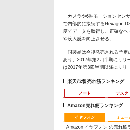
カメラや6軸モーションセンサーを
で内部的に接続するHexagon DSP(
度でデータを取得し、正確なヘ
や没入感を向上させる。
同製品は今後発売される予定のSn
あり、2017年第2四半期にリリー
は2017年第3四半期以降にリ
楽天市場 売れ筋ランキング
ノート
デスク
Amazon売れ筋ランキング
1
1
1
1
2
2
2
2
イヤフォン
ミュー
Amazon イヤフォン の売れ