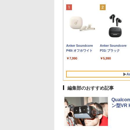
8月5日限定10倍＆抽選
【マラソンP5倍/10%オフ
【公式・メーカー直販・
ゼンリン住宅地図 B4判
パナソ ニック ノ
中古デスクトップDe
モニター 23.8イ
杖と剣のウィスト
10000P！｜高性能ノート
クーポン】中古ディスク
送料無料】モニター 新品
東京都 東京都港区 発行年
コン Let's note C
Optiplex 3070 SF
144Hz FHD pc
（16） 【電子書籍
パソコン富士通 ライフブ
トップパソコン
フルHD HP Series 3 Pro
月202604 13103011I
軽量化 12.1インチ
3070SF 【中古】 D
フリッカーレス Ful
森藤ノ ]
ック A579/749
Windows11 Office付き
322pe 21.45インチFHDモ
WUXGA(1920×120
Optiplex 3070 S
ブルーライトカッ
￥24,000
￥15,800
￥11,280
￥25,740
￥25,800
￥24,500
￥10,980
￥594
Windows11 第八世代
デル Dell OptiPlex 3050
ニター IPS 21.5型 角度調
ートPC 第8世代Core
デスクトップCore 
グレア ディスプレ
Anker Soundcore
Anker Soundcore
Corei5 15.6型大画面 メモ
SFF 第6世代Core i5 メモ
整 VESA 100Hz 液晶
8365U 1.90GHz
Win11 Pro 64bit D
HDMI 144hz p
P40i オフホワイト
P31i ブラック
リ8GB 秒速起動新品
リ8GB/16GB 高速
HDMI VGA PS5 Switch 3
8GB SSD WEB
Optiplex 3070 S
Adaptive-Sync
SSD256GB DVD内蔵【カ
SSD128GB/256GB DVD
年保証 転送不可 (型番：
蔵 (SSD 256GB) w
デスクトップCore 
MAXZEN MJM24I
￥7,990
￥5,990
メラ、テンキー選べる】
搭載 初期設定済み 送料無
AK2F1UT）
pro&office 201
Win11 Pro 64bit
MJM24IC02-F14
ノートパソコン オフィス
料 保証付き
送料無料
ゼン
付き
A
Microsoftoffice2024可
WIFI Bluetooth 送料無料
編集部のおすすめ記事
Qualc
ン型VR 