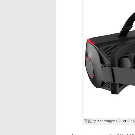
写真はSnapdragon 820VRD