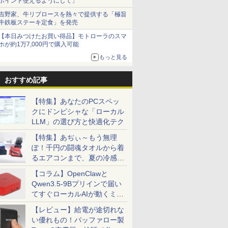
ポイント使えるようにして」
吉野家、牛リブロースを熱々で提供する「極旨
牛鉄板ステーキ定食」を発売
【本日みつけたお買い得品】モトローラのスマ
ホが約1万7,000円で購入可能
もっと見る
おすすめ記事
【特集】あなたのPCスペッ
クにドンピシャな「ローカル
LLM」の選び方と快適化テク
【特集】あぢぃ～もう無理
ぽ！千円の闘魂タオルから着
るエアコンまで、夏の冷感グ
ッズ一挙紹介
【コラム】OpenClawと
Qwen3.5-9Bプリインで届い
てすぐローカルAIが動くミニ
PC「SER9 Pro」
【レビュー】給電が途切れな
い優れもの！バッファロー製