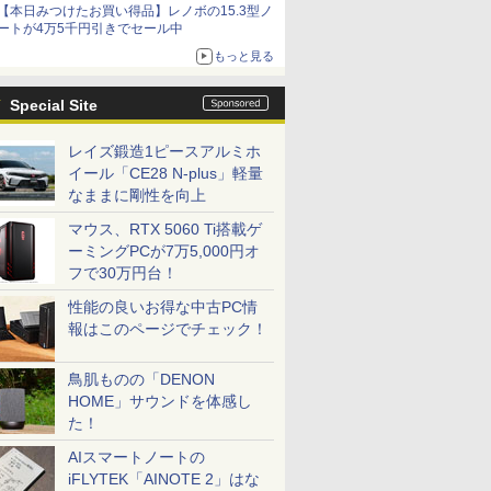
【本日みつけたお買い得品】レノボの15.3型ノ
ートが4万5千円引きでセール中
もっと見る
Special Site
レイズ鍛造1ピースアルミホ
イール「CE28 N-plus」軽量
なままに剛性を向上
マウス、RTX 5060 Ti搭載ゲ
ーミングPCが7万5,000円オ
フで30万円台！
性能の良いお得な中古PC情
報はこのページでチェック！
鳥肌ものの「DENON
HOME」サウンドを体感し
た！
AIスマートノートの
iFLYTEK「AINOTE 2」はな