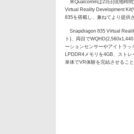
米Qualcommは23日(現地時間)
Virtual Reality Developm
835を搭載し、兼ねてより提供
Snapdragon 835 Virtual Re
ト)、両目でWQHD(2,560x1
ーションセンサーやアイトラッキ
LPDDR4メモリを4GB、スト
単体でVR体験を完結させるこ