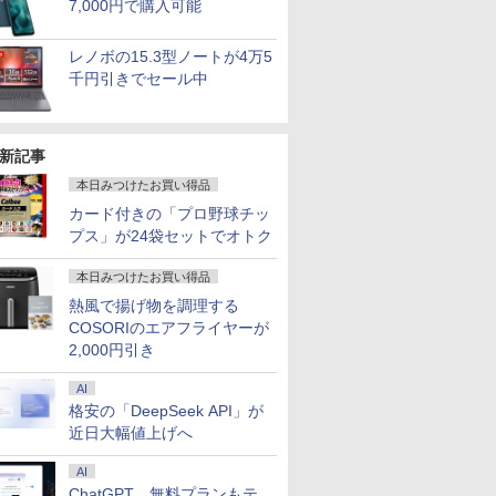
7,000円で購入可能
レノボの15.3型ノートが4万5
千円引きでセール中
新記事
本日みつけたお買い得品
カード付きの「プロ野球チッ
プス」が24袋セットでオトク
本日みつけたお買い得品
熱風で揚げ物を調理する
COSORIのエアフライヤーが
2,000円引き
AI
格安の「DeepSeek API」が
近日大幅値上げへ
6
6
6
6
7
7
7
7
8
8
8
8
9
9
9
9
AI
ChatGPT、無料プランもテ