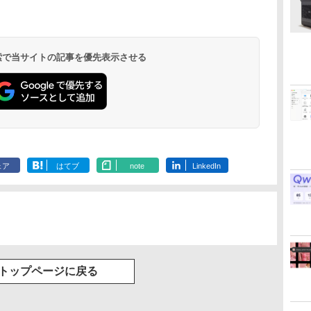
.
On My Road
by Amazon 天然水
ONE PIECE モノクロ
On My Road
by Amazon 炭酸水
HUNTER×HUNTER
BUGS LIFE
コカ・コーラ やかんの
スーパーの裏でヤニ吸
(Stadium ver.)
ラベルレス 2L×9本
版 115 (ジャンプコミ
(Stadium ver.)
ラベルレス 500ml
モノクロ版 39 (ジャ
麦茶 from 爽健美茶 ラ
うふたり 9巻 (デジタル
￥250
ックスDIGITAL)
×24本 強炭酸水 ペッ
ンプコミックス
ベルレス
版ビッグガンガンコミ
￥250
￥1,117
￥250
水
トボトル 500ミリリ
DIGITAL)
650mlPET×24本
ックス)
￥594
￥1,625
￥572
￥2,009
￥810
 検索で当サイトの記事を優先表示させる
ットル (Smart
Basic)
ェア
はてブ
note
LinkedIn
トップページに戻る