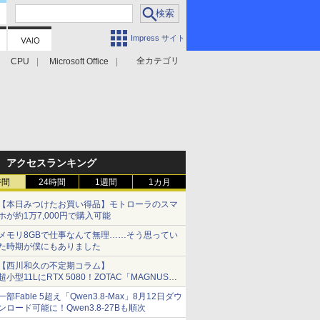
Impress サイト
全カテゴリ
CPU
Microsoft Office
アクセスランキング
時間
24時間
1週間
1カ月
【本日みつけたお買い得品】モトローラのスマ
ホが約1万7,000円で購入可能
メモリ8GBで仕事なんて無理……そう思ってい
た時期が僕にもありました
【西川和久の不定期コラム】
超小型11LにRTX 5080！ZOTAC「MAGNUS
ONE」最上位機の実力を探る
一部Fable 5超え「Qwen3.8-Max」8月12日ダウ
ンロード可能に！Qwen3.8-27Bも順次