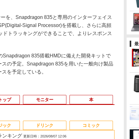
、Snapdragon 835と専用のインターフェイス
Digital-Signal Processor)を搭載し、さらに高頻
ッドトラッキングができることで、よりレスポンス
最
apdragon 835搭載HMDに備えた開発キットで
スの予定。Snapdragon 835を用いた一般向け製品
リースを予定している。
トップ
モニター
本
3
3
3
3
4
4
4
4
5
5
5
5
ジック
ドリンク
コミック
筋ランキング
更新日時：2026/08/07 12:06