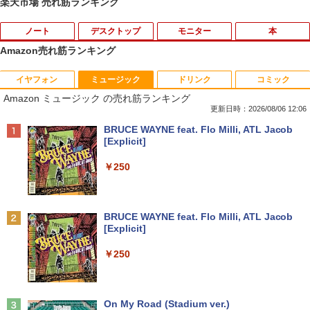
楽天市場 売れ筋ランキング
ノート
デスクトップ
モニター
本
Amazon売れ筋ランキング
イヤフォン
ミュージック
ドリンク
コミック
中古パソコン | Dell | Latitude 3500 | Wi
エアリア 世田谷電器 世田谷の給水塔 キ
【マラソンセール期間中ポイント5倍】中
2027 近江兄弟社中学校・直前対策合格セ
1
1
1
1
Amazon ミュージック の売れ筋ランキング
ndows11 | ノートPC | 一年保証 | 第8世
ーボード用メンテナンスツール キーキャ
古モニター 19〜27インチ サイズ選択可
ット問題集(5冊) 中学受験 過去問の傾向
代 | Core i5-8265U 1.6(〜最大3.9)GHz |
ップ外し スイッチプラー AR-REMOVE
能 HDMI / DisplayPort / VGA / DVI 端子
と対策 / 参考書 自宅学習 送料無料 / 受験
更新日時：2026/08/06 12:06
MEM:8GB | SSD:256GB(新品) | 光学ド
選択可能 店長おまかせ ケーブル付き サ
専門サクセス
Anker Soundcore P40i オフホワイト
BRUCE WAYNE feat. Flo Milli, ATL Jacob
ライブ非搭載 | 無線LAN:あり | Webカメ
ブモニターにおすすめ 動作確認済み 30
￥1,580
[Explicit]
ラ内蔵 | フルHD | テンキー | Win11Pro6
日保証 送料無料
￥19,250
￥5,990
4Bit | ACアダプター付属
￥250
￥4,580
￥25,980
ミニPC Dell HP Lenovo 高速CPU 第8世
2
代 Corei3/i5-8500T メモリ最大16GB SS
買わない生活 [ 稲垣 えみ子 ]
2
D1TB 二画面デュアル アウトレット オフ
Anker Soundcore P31i ブラック
BRUCE WAYNE feat. Flo Milli, ATL Jacob
ィス付き 最新MSOffice2024可 Win11Pr
モニター 21.5型 液晶ディスプレイ ベゼ
￥1,980
2
[Explicit]
【最新Office2024】中古ノート Lenovo
o 中古パソコンデスクトップパソコン ミ
ル ディスプレイ 液晶モニター PCモニタ
2
￥4,990
ThinkPad L580 第8世代Core i5 大画面
ニPC デル 中古パソコンデスクトップPC
ー 壁掛け フリッカーレス FreeSync 21.
￥250
15.6インチ液晶 メモリ8GB/16GB 新品S
5インチ 角度調節 FullHD ブルーライト
SD 1TB テンキー付き Webカメラ内蔵 U
カット VAパネル VESAフル FHDノング
￥17,888
SB 3.0 無線LAN搭載 office付き Windo
レア MAXZEN JM22CH02
ws11搭載 ノートPC パソコン ノート 中
100日後に英語がものになる1日10分 ネ
3
古パソコン 中古PC オフィス 中古
Anker Soundcore Liberty 5 ミッドナイトブ
On My Road (Stadium ver.)
￥9,480
イティブ英語書き写し [ ブレット・リン