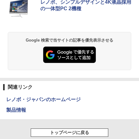
6GB /SSD：256GB /無線LAN/Windows
レノボ、シンプルデザインと4K液晶採用
富士山の天然水 バナジウム含有 水 ミネラル
ンガンコミックス)
11 Pro/ 中古良い WPS Office付き デスク
の一体型PC 2機種
ウォーター ペットボトル 静岡県産 500ミリリ
トップPC &おまけ付き（中古USB式キー
【新商品特価11699円！8/11 1:59迄】モ
5
ットル (Smart Basic)
￥770
Lenovo ThinkPad X13 Gen1 Gen2 Ge
ボートとマウス） 3ケ月保証
バイルモニター 15.6インチ ポータブルモ
5
n3 モデル選択可能 [ Windows11 / Offic
ニター モバイルディスプレイ 1920×108
￥1,380
e付き / SSD 256GB 512GB / メモリ 8G
0 フルHD IPSパネル 非光沢 HDR スピー
￥32,800
B 16GB / 第10世代 第11世代 第12世代 I
カー内蔵 保護カバー付き 軽量 薄型 Type
ntel Core i5] 初期設定不要 Office 中古
-C ミニHDMI 在宅 テレワーク simplus
異世界居酒屋「のぶ」(22) (角川コミックス・
Google 検索で当サイトの記事を優先表示させる
ノートパソコン 中古パソコン 中古pc レ
シンプラス SP-MBM156 【送料無料】
エース)
【Amazon.co.jp限定】 い・ろ・は・す 2L P
ノボ シンクパッド【Win11正式対応】
ET ラベルレス ×8本
￥11,699
￥832
￥30,800
￥1,001
HUNTER×HUNTER モノクロ版 39 (ジャンプ
コミックスDIGITAL)
by Amazon 天然水ラベルレス 2L×9本
関連リンク
￥572
￥1,117
レノボ・ジャパンのホームページ
製品情報
スーパーの裏でヤニ吸うふたり 9巻 (デジタル
版ビッグガンガンコミックス)
コカ・コーラ やかんの麦茶 from 爽健美茶 ラ
ベルレス 650mlPET×24本
トップページに戻る
￥810