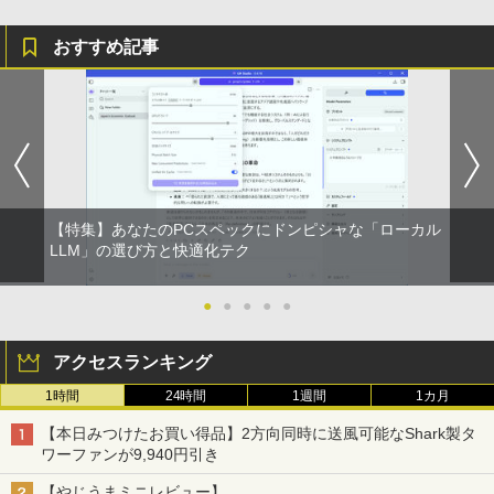
￥1,653
おすすめ記事
ONE PIECE モノクロ版 115 (ジャンプコミッ
クスDIGITAL)
by Amazon 炭酸水 ラベルレス 500ml ×24本
強炭酸水 ペットボトル 500ミリリットル (Sm
art Basic)
￥594
￥1,625
【特集】あなたのPCスペックにドンピシャな「ローカル
LLM」の選び方と快適化テク
●
●
●
●
●
アクセスランキング
1時間
24時間
1週間
1カ月
【本日みつけたお買い得品】2方向同時に送風可能なShark製タ
ワーファンが9,940円引き
【やじうまミニレビュー】