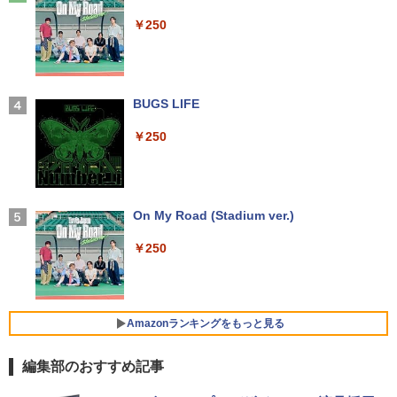
ラック
ゼイ ]
中古パソコン | HP | ProDesk 600 G4 SF
3
￥26,800
￥250
F | Windows11 | デスクトップ | 一年保
￥14,990
証 | 第8世代 | Core i5 8500 3.0(〜最大4.
￥1,980
1)GHz | MEM:8GB | SSD:256GB(NVMe)
【1,000円クーポン＋ポイント最大31.5%
3
| DVDマルチ | 無線LAN:なし | Win11Pro
還元！】PCモニター 液晶ディスプレイ 2
【マラソンP5倍/10%オフクーポン】【ワ
64Bit
4インチ VA FHD 1080P フルHD 非光沢
3
ケあり/激安商品】 中古ノートパソコン
ディスプレイ（100Hz/VGA/HDMI1.4 ブ
【2026年アップグレード版】AOKIMI ワイヤ
BUGS LIFE
【全巻】DRAGON BALL 1-42巻セット
4
レノボ Lenovo ThinkPad L380 第8世代
ルーライト軽減 フリッカーレス VESA対
レスイヤホン bluetooth イヤホン V12 小型
￥21,980
（ジャンプコミックス） [ 鳥山 明 ]
Core i5 メモリ8GB/16GB SSD128/256G
応 Adaptive Sync対応 4000:1コントラ
軽量 ブルートゥースHi-Fi 最大36時間再生 ぶ
￥250
B/512GB 13.3インチ Windows11 Pro 送
スト チルト調節可 PCモニター KTC H24
るーとゅーす コードレス ENCノイズキャン
￥20,328
料無料 保証付き
V27
セリング 自動ペアリング Type-C充電 マイク
付き 防水 タッチ式音量調整 スポーツ/通勤/通
中古パソコン | HP | ProOne 600 G5 All-i
4
学/WEB会議(ホワイト)
￥15,800
￥10,143
n-One | Windows11 | 一体型 | 一年保証
| 第9世代 | Core i3 9100T 3.1(～最大3.7)
On My Road (Stadium ver.)
￥1,964
GHz | MEM:16GB | SSD:256GB(新品) |
【送料無料】日経エンタテインメント9月
5
DVD-ROM | 無線LAN:なし | Webカメラ
号特別表紙版 2026年9月号 【日経エンタ
￥250
エントリーで最大10倍！｜【Win11正式
内蔵 | フルHD | Win11Pro64Bit | ACアダ
モニター 23.8インチ 144Hz FHD pcモニ
テインメント増刊】【雑誌】
4
4
対応モデル】アウトレット 第8世代 Core
プター付属
ター フリッカーレス FullHD ブルーライ
Xiaomi シャオミ REDMI Buds 8 Lite ワイヤ
i5 ノートパソコン Win11対応 15.6型 大
トカット ノングレア ディスプレイ HDMI
レスイヤホン Bluetooth 5.4 ノイズキャンセ
￥980
画面中古PC 富士通 NEC DELL 新品SSD
144hz pcモニター Adaptive-Sync ブラ
リング ANC 36時間再生
￥29,980
搭載 メモリ最大32GB 新品SSD最大2TB
ック MAXZEN MJM24IC01 MJM24IC02-
Amazonランキングをもっと見る
Office付き DVD内蔵/テンキー/WEBカメ
F144 マクスゼン
￥2,980
ラ選択可 中古パソコン
編集部のおすすめ記事
￥10,980
【送料無料】DT：DELL Optiplex 3080
5
￥22,399
SFF Core i3-10100 3.60GHz /メモリ：1
by Amazon 天然水 ラベルレス 500ml ×24本
薬屋のひとりごと 17巻 (デジタル版ビッグガ