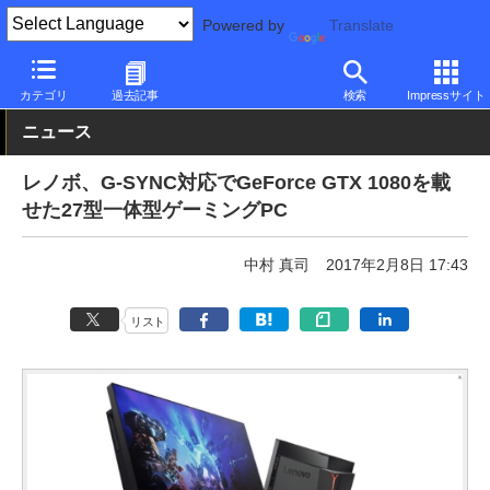
Powered by
Translate
PC Watch
パソコン/タブレット/スマートフォン
一体型パソコン
カテゴリ
過去記事
検索
Impressサイト
ニュース
レノボ、G-SYNC対応でGeForce GTX 1080を載
せた27型一体型ゲーミングPC
中村 真司
2017年2月8日 17:43
リスト