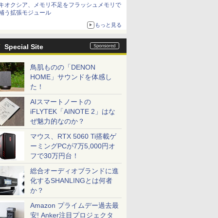
キオクシア、メモリ不足をフラッシュメモリで
補う拡張モジュール
もっと見る
Special Site
鳥肌ものの「DENON
HOME」サウンドを体感し
た！
AIスマートノートの
iFLYTEK「AINOTE 2」はな
ぜ魅力的なのか？
マウス、RTX 5060 Ti搭載ゲ
ーミングPCが7万5,000円オ
フで30万円台！
総合オーディオブランドに進
化するSHANLINGとは何者
か？
Amazon プライムデー過去最
安! Anker注目プロジェクタ