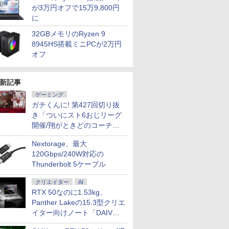
が3万円オフで15万9,800円
に
32GBメモリのRyzen 9
8945HS搭載ミニPCが2万円
オフ
7
7
8
8
9
9
10
新記事
ゲーミング
ガチくんに! 第427回切り抜
き「ついにスト6おじリーグ
開催/翔がときどのコーチ就
任など」
5倍+最大
スクトップPC ゲ
【SSD512GB】マウス
中古パソコン 中古 デスクト
フルHD 13.3インチ 中
中古パソコン 中古 デスクト
中古美品 WUXGA 13.3
【中古】 HP Pro M
Wi-
Nextorage、最大
ーポン】
COOLER
コンピューター
ップパソコン Office付き 大
古美品 Fujitsu
ップパソコン Office付き 第
インチ Lenovo
G9 Desktop 
Fi6(802.11
LL デ
世代Core i5 /
mouse MousePro-
容量 32GBメモリ
LIFEBOOK U7312/J /
10世代 32GBメモリ 3画面対
ThinkPad X13 Gen3
トップパソコン Wi
IRカメラ顔
120Gbps/240W対応の
500
ド NVIDIA
NB520H 第10世代
512GBSSD 512GB 2TBHDD
Windows11/ 卓越性能
応 サポート充実 日本人サポ
Type-21BQ フルHD対
Core i5 第12
証 HP ZBook
Thunderbolt 5ケーブル
￥47,300
￥65,000
￥49,990
￥77,000
￥57,990
￥79,800
￥55,000
メモリ
 TU104
Core i5 16GB SSD
Nvidia GeForce ゲーム 動画
12コア 第12世代Core
ート 現品撮影 本体のみ
応/ Windows11/ 卓越
16GB NVMeSS
G7 Mobile 
X 2070
512GB HDD 500GB
データ保存 本体のみ
i5-1250P/ 12GB/ 爆速
Windows11 Pro Lenovo
性能 10コア 第12世代
無線LAN Blueto
14インチ薄型
クリエイター
AI
 Pro 中古
6MB / 光学ドライ
Full-HD 15.6型 15.6イ
Windows11 Pro HP
NVMe式512GB-SSD/
ThinkCentre M70s Core i7
Core i7-1255u/ 16GB
Office付き 中
Quadro P
RTX 50なのに1.53kg、
返品 送
5MT / メモリ
ンチ Wi-Fi Bluetooth
EliteDesk 800 G4 Core i7
カメラ/ 無線Wi-Fi6/
32GB 中古 パソコン デスク
DDR5/ 爆速NVMe式
ューレット・パッ
世代Core i7
Panther Lakeの15.3型クリエ
ノートパソ
品】
Windows11 Pro Web
32GB 中古 パソコン デスク
Office付き/ Win11【中
トップパソコン
256GB-SSD/ カメラ 無
ロミニ 超小型 ミ
モリ16GB
イター向けノート「DAIV
コン ノ
カメラ テンキー付き
トップパソコン
古ノートパソコン 中古
線Wi-Fi6/ Office付き
NVMeSSD51
7
7
8
8
9
9
10
10
 ノート
WPS Office付き オフ
Z5」
パソコン 中古PC】税
Win11【中古ノートパ
C Thunder