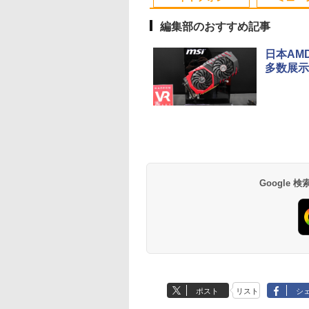
ン 中古パソコン
ードバックライト NFC
ソコン 中古デスクトッ
能 中古パソコン デ
win11pro 初期設定
PC】税込送料無料
センサー HDMI Office
プパソコン PC
トップ
office付き 中古ノ
編集部のおすすめ記事
発送
Windows11
PC
日本AM
多数展示
べるモニター台or
チペンで音が聞け
【2,000円クーポン＋P
角川まんが学習シリー
DELL デル E2417H
ちいかわ なんか小さく
送料無料！！【あき
自分の思いを言葉に
ムセット】 モニタ
 はじめてずかん
最大31.5%還元！】ゲ
ズ 日本の歴史 全16
LED液晶モニター 23.8
てかわいいやつ 全巻(1-
お〜】モバイル モニ
る こどもアウトプッ
7インチ hdmi PC
00 英語つき はじめ
ーミングモニター 27イ
巻+別巻5冊定番セット
インチワイド ブラック
8)セット 全巻新品 蔦屋
ー 車載 オンダッシュ 
図鑑 [ 樺沢 紫苑 ]
ター パソコンモニ
鑑1000 はじめての
ンチモニター 液晶ディ
[ 山本 博文 ]
1920×1080 （フル
書店
インチ IPS ポータブ
,800
478
￥23,731
￥23,760
￥5,300
￥9,900
￥6,000
￥1,650
 ディスプレイ フ
ん こども 子ども 0
スプレイ WQHD
HD） 16:9 IPSパネル
ディスプレイ
Anker Soundcore
BRUCE WAYNE feat.
【Amazon.co.jp限
薬屋のひとりごと 17
Anker Soundcore
BRUCE WAYNE feat
by Amazon 天然水
異世界居酒屋「の
D FHD VA 非光沢
歳 2歳 3歳 4歳 小
(2560x1440) Fast IPS
LEDバックライト付 非
HDMI【smtb-u】
P40i オフホワイト
Flo Milli, ATL Jacob
定】 い・ろ・は・す
巻 (デジタル版ビッグ
P31i ブラック
Flo Milli, ATL Jacob
ラベルレス 500ml
ぶ」(22) (角川コミッ
ムベゼル 液晶モニ
 タッチペン 図鑑
200Hz 1ms(MPRT)
光沢 ノングレア 液晶
[Explicit]
2L PET ラベルレス
ガンガンコミックス)
[Explicit]
×24本 富士山の天然
クス・エース)
 vesa対応 壁掛け
ん はじめて 英語
124%sRGB 低ブルー
ディスプレイ ディスプ
￥5,990
￥4,990
×8本
水 バナジウム含有 
ム取付可 アイリス
ゼント クリスマス
ライトフリッカーフリ
レイポート VGA【中
￥250
￥1,001
￥770
￥250
￥1,380
￥832
Google
ミネラルウォーター
ヤマ LUCA ILD-
い 知育玩具 英語
ーFreeSync & G-Sync
古】
ペットボトル 静岡県
*
対応高輝度400cd/m²
産 500ミリリットル
PS5対応HDMI×2
(Smart Basic)
DP×1.4 KTC H27T22C
3年保証
ポスト
リスト
シ