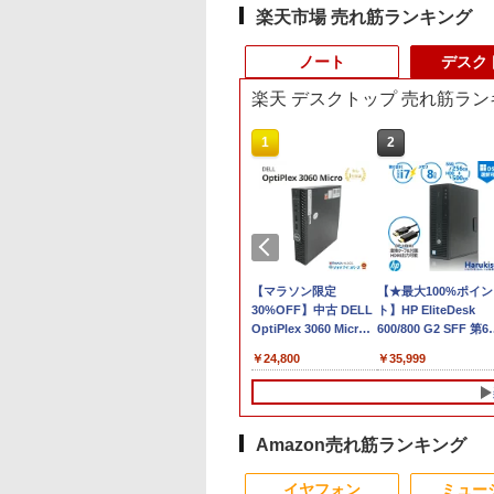
楽天市場 売れ筋ランキング
ノート
デスク
楽天 デスクトップ 売れ筋ラン
9
10
1
1
2
2
古 デスクト
品 WUXGA 13.3
【中古】 HP Pro Mini 400
Wi-
VETESA正規店 新品 ノ
【マラソン限定
【★最大100%ポイン
【エントリーでポイ
ice付き 第
 Lenovo
G9 Desktop PC 中古デスク
Fi6(802.11ax)+Bluetooth5.2
ートパソコン セール
30%OFF】中古 DELL
ト】HP EliteDesk
ト10倍】 ノートパ
メモリ 3画面対
kPad X13 Gen3
トップパソコン Windows11
IRカメラ顔認証+指紋認
office付き windows11
OptiPlex 3060 Micro
600/800 G2 SFF 第6
ン 中古 Bランク Win
 日本人サポ
e-21BQ フルHD対
Core i5 第12世代 メモリ
証 HP ZBook Firefly 14
マウスセット PC 14型
D10U Core i5 8400T
代 Corei7-6700 メモ
Pro カメラ i5 第10
990
￥79,800
￥55,000
￥31,480
￥24,800
￥35,999
￥34,800
本体のみ
indows11/ 卓越
16GB NVMeSSD256GB搭載
G7 Mobile Workstation
Celeron N3350/J3355
第8世代CPU メモリ
8GB 高速新品
dynabook G83/FU
 Lenovo
10コア 第12世代
無線LAN Bluetooth WPS
14インチ薄型 NVIDIA
メモリ8GB/12GB
8GB SSD256GB
SSD256GB+HDD50
8GBメモリ 256GB
0s Core i7
 i7-1255u/ 16GB
Office付き 中古パソコン ヒ
Quadro P520搭載 第10
SSD128GB/256GB/512GB/1TB
Windows11Home 1年
Windows11 DVDマ
SSD 13.3インチ 軽
ソコン デスク
5/ 爆速NVMe式
ューレット・パッカード プ
世代Core i7-10510U メ
安い 格安 ラップトップ
保証 レビュー特典：
ドライブ 正規版Offic
ノートパソコン Wi-F
GB-SSD/ カメラ 無
ロミニ 超小型 ミニPC
モリ16GB
WPS Office Bランク
付き Windows10 変
軽い B5 ダイナブッ
Amazon売れ筋ランキング
Fi6/ Office付き
NVMeSSD512GB Type-
パソコン デスクトップ
可 VGA DisplayPort
ノートパソコン
10
10
1
1
2
2
11【中古ノートパ
C Thunderbolt3 キーボ
パソコン デル 中古パ
HDMI 2画面同時出力
windows11pro
イヤフォン
ミュー