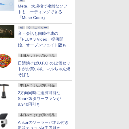
AI
Meta、大規模で複雑なソフ
トもコーディングできる
「Muse Code」
AI
クリエイター
音・会話も同時生成の
「FLUX 3 Video」提供開
始。オープンウェイト版も計
画
本日みつけたお買い得品
日清焼そばU.F.O.の12個セッ
トがお買い得。マルちゃん焼
そばも！
本日みつけたお買い得品
2方向同時に送風可能な
Shark製タワーファンが
9,940円引き
本日みつけたお買い得品
Ankerのソーラーパネル付き
監視カメラが4千円引き