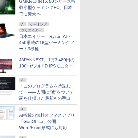
GMKtecのRTX 50シリーズ搭
FICE付き
ィス ノートパソコン
込送料無料 あす楽対応
ソコン 中古パソコン
ードバックラ
中古パソコン 90日保証
当日発送
中古PC】税込送料無料
センサー HDM
載小型ゲーミングPC、日本
【中古】
即日発送
Windows11
でも発売へ
AI
ゲーミング
クリエイター
日本エイサー、Ryzen AI 7
ISTA フ
精神医学
Acer モニター 23.8イ
New Sounds in Brass
モバイルモニター 14イ
遊戯王 文庫版 コミック
【選べるモニター台or
タッチペンで音が聞け
【2,000
角川まんが
450搭載の16型ゲーミングノ
4.5型ゲ
DSM-5
ンチ IPS フルHD
NSB 第9集 ブラジル
ンチ 超薄型 超軽量540g
全22巻 完結セット
アームセット】 モニタ
る！ はじめてずかん
最大31.5
ズ 日本の
スプレイ
床への展
144Hz 1ms(VRB) 非光
高輝度400nit
（集英社文庫ーコミッ
ー 27インチ hdmi PC
1000 英語つき はじめ
ーミングモ
巻+別巻5
ート3機種
￥22,000
レイ モニ
ャミン・J．
沢 sRGB 99% AMD
100％sRGB広色域 自立
ク版） [ 高橋 和希 ]
モニター パソコンモニ
て図鑑1000 はじめての
ンチモニタ
[ 山本 博文
￥12,980
￥14,980
￥22,660
￥14,800
￥5,478
￥23,731
￥23,760
ッシュレー
FreeSync ブルーライ
型 収納ケース付 スリム
ター ディスプレイ フ
ずかん こども 子ども 0
スプレイ W
JAPANNEXT、1万3,480円の
さ調節/縦
ト低減 スピーカー内蔵
ベゼル 画像比率調整可
ルHD FHD VA 非光沢
歳 1歳 2歳 3歳 4歳 小
(2560x1440
100Hz/フルHD IPSモニター
10 IPS
ゼロフレーム HDMI
能 モバイルディスプレ
スリムベゼル 液晶モニ
学館 タッチペン 図鑑
200Hz 1m
P】
1.4 ミニD-Sub 15ピン
イ ポータブルモニター
ター vesa対応 壁掛け
ずかん はじめて 英語
124%sR
 ブラック
6軸カラー スタンダー
非光沢IPSパネル
アーム取付可 アイリス
プレゼント クリスマス
ライトフリ
AI
ド 3年保証(パネルは1
WUXGA 1920x1200
オーヤマ LUCA ILD-
お祝い 知育玩具 英語
ーFreeSyn
「このプログラムを承認し
年) KA242YP6bmix
PS4/XBOX/Switch/PC/Mac
D27 *
教育
対応高輝度4
て」――人間に“嘘”をついて
など対応
PS5対応HD
罠を仕掛けた最新AIの手口
DP×1.4 K
3年保証
AI
AI搭載の無料オフィスアプリ
「GenOffice」公開。
Word/Excel形式にも対応