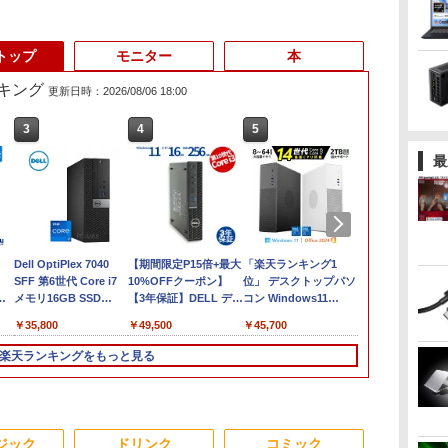
トップ
モニター
本
キング
更新日時：2026/08/06 18:00
3
3
4
4
5
5
6
6
最
ン
【長期保証付】Xiaomi
Dell OptiPlex 7040
【展示品】 Lenovo ノ
【期間限定P15倍+最大
【新品】Windows11
「楽天ランキング1
【期間限定P1
Sycom / デ
ソコ
シャオミ REDMI Pad 2
SFF 第6世代 Core i7
ートパソコン Ideapad
10%OFFクーポン】
ノートパソコン office
位」 デスクトップパソ
10%OFFク
ーミングPC / 
世
11
6+128GB ラベンダー
メモリ16GB SSD
Duet 560
【3年保証】DELL デル
付き 15.6インチワイド
コン Windows11
【3年保証】DE
MASTER / 第9
リ
世代
パープル 11型Android
512GB Office付き
Chromebook 13.3型
OPTIPLEX 3090
液晶 フルHD Intel
Office付き パソコン 新
ル VOSTRO 3
グラフィックボー
￥35,481
￥35,800
￥34,800
￥49,500
￥39,800
￥45,700
￥42,900
￥53,187
タブレット
HDMI Windows11 デ
タッチパネル/
MICRO SSD256GB メ
Pentium GOLD 6500Y
品｜インテル 第14世代
SSD512GB 
Corporation
0GB
6GB/128GB/WiFi
スクトップPC 中古パ
Snapdragon 7c Gen2/
モリ16GB Core i3
メモリ12GB 新品
Core i5-4590 i5 i7-
8GB Core i3
[GeForce RT
楽天ランキングをもっと見る
ルチ
量
VHU5864JP
ソコン
メモリ 4GB/ eMMC
Windows 11 Pro 中古
SSD256GB USB3.0
14700F｜ SSD 256GB
Windows 11
SUPER] 25
e
i6
128GB/ Chrome OS/
アウトレット 返品 送
HDMI 日本語配列キー
～2TB｜メモリ 8～
アウトレット 
ブ DRW-24D
更
ク
Officeなし/ アビスブル
料無料 中古デスクトッ
ボード【NC15】
64GB DDR4/5｜ デス
料無料 中古
16GB【中古
ー ストームグレー
プパソコン 中古パソコ
クトップPC 2年保証 激
コン 中古パソ
3
3
4
4
5
5
6
6
可
ン デスクトップパソコ
安 高性能 ゲーム 本体
ートパソコン
ジック
ドリンク
コミック