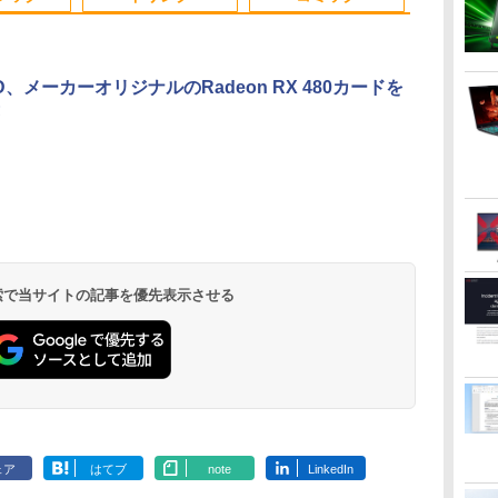
スク
済
ン デスクトップ PC ミ
のみ PC 高スペッ 初期
ノートPC OF
ート
ニPC OFFICE付き
設定済み
D、メーカーオリジナルのRadeon RX 480カードを
ば
す
【送料無料】TF: EIZO
学研特別支援教材
モバイルモニター 15.6
大人の科学マガジン
液晶ディスプレイ 23イ
兵庫県政問題 運動篇
ドウシシャ AV
カプラン臨床
タ
ト
FlexScan EV2450
WAVES ウェーヴス
インチ モバイルディス
あたらしい鳩時計 [ 大
ンチ ディスプレイ フ
声をあげる市民 [ ドン
ルHD解像度 2
テキスト第3版 
7
2019年製 超狭額ベゼル
『見る力』を育てるビ
プレイ 1920*1080 ポー
人の科学マガジン編集
ィリップス 液晶モニタ
マッツ ]
ーミングディ
診断基準の臨
ル
23.8型ワイド フル
ジョン・アセスメント
タブルモニター IPS液晶
部 ]
ー パソコンモニター
液晶ディスプ
開 [ ベンジ
￥7,980
￥19,800
￥8,489
￥10,780
￥11,480
￥2,200
￥12,480
￥22,000
HD（1920x1080）IPS
株式会社 Gakken検査
パネル ブルーカット 自
ゲーミングモニター
ター リフレ
サドック ]
.
Anker Soundcore
On My Road
by Amazon 天然水
HUNTER×HUNTER
【2026年アップグレ
On My Road
by Amazon 炭酸水
スーパーの裏でヤニ
Xiaomi シャオミ
BUGS LIFE
コカ・コーラ やかんの
ONE PIECE モノクロ
パネル ノングレア(非
テスト 数字 形 書く 練
立スタンド VESA スピ
PCモニター 23.8
ト300Hz 高
Liberty 5 ミッドナイ
(Stadium ver.)
ラベルレス 2L×9本
モノクロ版 39 (ジャ
ード版】AOKIMI ワ
(Stadium ver.)
ラベルレス 500ml
吸うふたり 9巻 (デジ
REDMI Buds 8 Lite ワ
麦茶 from 爽健美茶 ラ
版 115 (ジャンプコミ
光沢)【3ケ月保証】
習問題 ドリル トレーニ
ーカ内蔵 USBType-C
1920×1080 HDMI D-
横変更可能 HDR
￥250
トブラック
ンプコミックス
イヤレスイヤホン
×24本 強炭酸水 ペッ
タル版ビッグガンガ
イヤレスイヤホン
ベルレス
ックスDIGITAL)
ング 学研
ミニHDMI Sw-
Sub ブラック スピーカ
パネル 【RC
￥250
￥1,117
￥250
水
DIGITAL)
bluetooth イヤホン
トボトル 500ミリリ
ンコミックス)
Bluetooth 5.4 ノイズ
650mlPET×24本
itch/PS3/PS4/PS5/Xbox/PC
ー：なし
DOSHISHA
￥14,990
￥572
￥1,964
￥1,625
￥810
￥2,980
￥1,653
￥594
 検索で当サイトの記事を優先表示させる
V12 小型軽量 ブルー
ットル (Smart
キャンセリング ANC
24E2N2100/11
DGF240SWB
トゥースHi-Fi 最大
Basic)
36時間再生
36時間再生 ぶるーと
ゅーす コードレス
ENCノイズキャンセ
リング 自動ペアリン
グ Type-C充電 マイ
ク付き 防水 タッチ式
音量調整 スポーツ/通
勤/通学/WEB会議(ホ
ェア
はてブ
note
LinkedIn
ワイト)