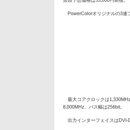
店頭予想価格は33,000円前後。
PowerColorオリジナルの
最大コアクロックは1,330MH
8,000MHz、バス幅は256bit。
出力インターフェイスはDVI-D、H