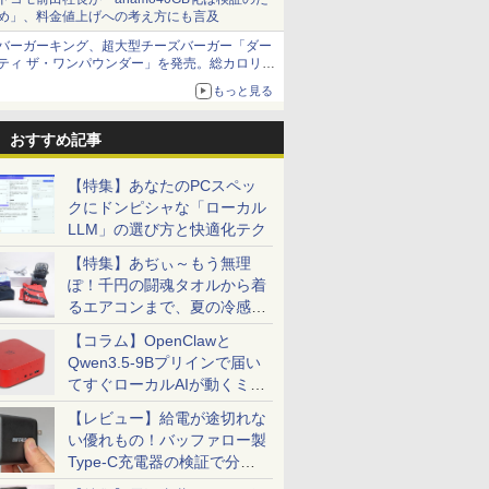
め」、料金値上げへの考え方にも言及
バーガーキング、超大型チーズバーガー「ダー
ティ ザ・ワンパウンダー」を発売。総カロリー
約1656kcal、総重量約527g！
もっと見る
おすすめ記事
【特集】あなたのPCスペッ
クにドンピシャな「ローカル
LLM」の選び方と快適化テク
【特集】あぢぃ～もう無理
ぽ！千円の闘魂タオルから着
るエアコンまで、夏の冷感グ
ッズ一挙紹介
【コラム】OpenClawと
Qwen3.5-9Bプリインで届い
てすぐローカルAIが動くミニ
PC「SER9 Pro」
【レビュー】給電が途切れな
い優れもの！バッファロー製
Type-C充電器の検証で分か
ったこと