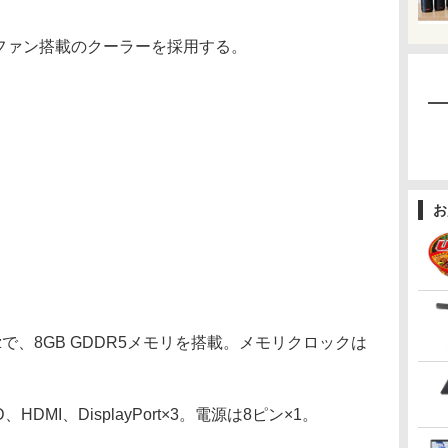
3連ファン搭載のクーラーを採用する。
お
zで、8GB GDDR5メモリを搭載。メモリクロックは
DMI、DisplayPort×3。電源は8ピン×1。