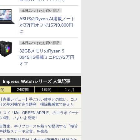
本日みつけたお買い得品
ASUSのRyzen AI搭載ノート
が3万円オフで15万9,800円
に
本日みつけたお買い得品
32GBメモリのRyzen 9
8945HS搭載ミニPCが2万円
オフ
Impress Watchシリーズ 人気記事
時間
24時間
1週間
1カ月
【家電レビュー】手ごわい雑草との戦い、コメ
リの草刈機で完全勝利 掃除機感覚で使えた
ミスド「Mrs. GREEN APPLE」のコラボドーナ
ツ4種、いよいよ発売！
吉野家、牛リブロースを熱々で提供する「極旨
牛鉄板ステーキ定食」を発売
ドコモ前田社長が「ahamo40GB化は検証のた