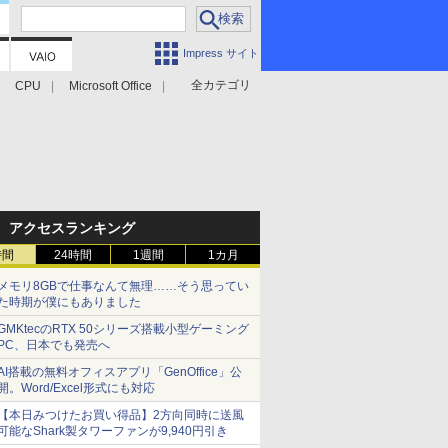
Impress サイト
全カテゴリ
CPU
Microsoft Office
アクセスランキング
時間
24時間
1週間
1カ月
メモリ8GBで仕事なんて無理……そう思ってい
た時期が僕にもありました
GMKtecのRTX 50シリーズ搭載小型ゲーミング
PC、日本でも発売へ
AI搭載の無料オフィスアプリ「GenOffice」公
開。Word/Excel形式にも対応
【本日みつけたお買い得品】2方向同時に送風
可能なShark製タワーファンが9,940円引き