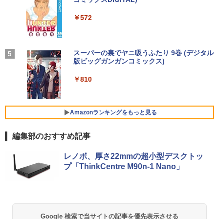
ナカ
軽量 ブルートゥースHi-Fi 最大36時間再生 ぶ
強炭酸水 ペットボトル 500ミリリットル (Sm
￥250
るーとゅーす コードレス ENCノイズキャン
art Basic)
￥29,800
￥22,800
￥8,550
￥572
￥950
セリング 自動ペアリング Type-C充電 マイク
付き 防水 タッチ式音量調整 スポーツ/通勤/通
￥1,625
学/WEB会議(ホワイト)
ノートパソコン 新品 Office付き 初心者
□■※ 【USB端子多数搭載!】 HP デスク
モバイルモニター 15.6インチ InnoView
BUGS LIFE
スーパーの裏でヤニ吸うふたり 9巻 (デジタル
魔女と傭兵（9） 【電子書籍】[ 宮木真人
4
4
4
5
￥1,964
向け 初期設定済 Win11 Pro 日本語キー
トップPC ProDesk 600 G6 SFF Corei5-
モバイルディスプレイ 自立型 1920*1080
版ビッグガンガンコミックス)
]
コカ・コーラ やかんの麦茶 from 爽健美茶 ラ
ボード テレワーク応援 Celeron N3350
10500/メモリ8GB/SSD256GB/DVDマル
FHD ポータブルモニター IPS液晶パネル
ベルレス 650mlPET×24本
￥250
メモリー:8GB 高速SSD:512GB最大 lapt
チ/Win11 動作確認 【中古】送料無料
薄型 軽量 持ち運び 壁掛けに対応 Switc
￥810
￥792
op 14型液晶 Webカメラ USB 3.0 miniH
h/PS3/PS4/PS5/Xbox One/PC/スマホ/U
Xiaomi シャオミ REDMI Buds 8 Lite ワイヤ
￥2,009
DMI 無線機能 Bluetooth 超軽量大容量バ
SBType-C/標準HDMI対応【選べる種
レスイヤホン Bluetooth 5.4 ノイズキャンセ
￥30,000
ッテリー ノートPC在宅勤務14Q8H
類】タッチ/ケース付き/4Kタイプ
リング ANC 36時間再生
Amazonランキングをもっと見る
￥29,800
￥8,980
￥3,480
DELL OptiPlex 3060 Micro【Core i5-84
5
編集部のおすすめ記事
00T/8GB(DDR4)/500GB/Win11-64bit】
中古/送料無料 ※沖縄、離島を除く
レビュー投稿 5年保証｜MS Office 2024
【期間限定10%OFFクーポン 8/12 10時
レノボ、厚さ22mmの超小型デスクトッ
5
5
H&B 搭載｜中古ノートパソコン Windo
まで】 ゲーミングモニター 24.5インチ F
￥16,800
プ「ThinkCentre M90n-1 Nano」
ws11 Office付｜テンキー DVD 搭載｜C
HD 240Hz 1ms Fast IPSパネル HDMI2.0
ore i5 第7世代 メモリ 8GB SSD 256GB
×1 DP1.4×1 Adaptive Sync対応 フリッ
｜店長厳選 Lenovo ThinkPad 15.6型 Bl
カーフリー ブルーライトカット モニター
uetooth Wi-Fi 無線｜中古 パソコン 中古
ディスプレイ MAXZEN MGM25IC04-F2
PC Word Excel
40
Google 検索で当サイトの記事を優先表示させる