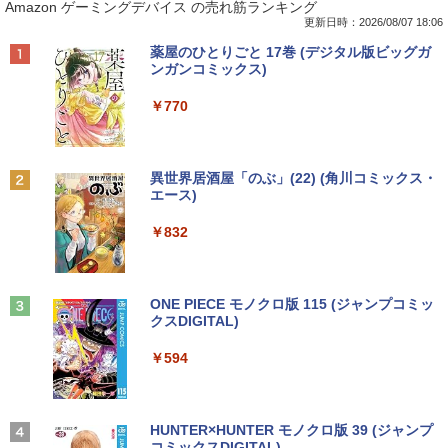
Amazon ゲーミングデバイス の売れ筋ランキング
SV8TDLVS【i5-8365U 8G 256G(SSD)
| Windows11 | デスクトップ | 一年保証 |
古モニター 23.8インチ ワイド ノングレ
2枚つき特装版 （コロコロコミックス） [
WiFi 12LCD(1920x1200)】【ECセンタ
第6世代 | Core i5 6500 3.2(～最大3.6)G
ア フルHD PHILIPS 243V7Q ブラック V
掛丸 翔 ]
更新日時：2026/08/07 18:06
ー】保証期間1ヶ月【ランクC】
Hz | MEM:8GB | HDD:500GB | DVDマル
GA DVI HDMI スピーカー搭載 動作確認
Anker Soundcore P40i ブラック
BRUCE WAYNE feat. Flo Milli, ATL Jacob
【Amazon.co.jp限定】 い・ろ・は・す 2L P
薬屋のひとりごと 17巻 (デジタル版ビッグガ
チ | Win11Pro64Bit
済み 送料無料 30日保証
￥1,760
[Explicit]
ET ラベルレス ×8本
ンガンコミックス)
￥22,980
￥7,990
￥9,980
￥6,980
￥250
￥1,112
￥770
SAKAMOTO DAYS 28 【電子書籍】[ 鈴
2
【マラソンP5倍/10%オフクーポン】中古
木祐斗 ]
2
ノートパソコン Lenovo ThinkPad L570
貴重 英語/中国語/日本語版 WINDOWS X
アースドリームス 厳選おまかせモニター
2
2
Anker Soundcore P31i ブラック
BRUCE WAYNE feat. Flo Milli, ATL Jacob
by Amazon 天然水 ラベルレス 500ml ×24本
異世界居酒屋「のぶ」(22) (角川コミックス・
第6世代Core i5 メモリ16GB SSD256GB
P SP3 / WIN7 /WIN10 インストール（購
21.5型〜27型ワイド 【HDMI対応 / FULL
￥572
[Explicit]
富士山の天然水 バナジウム含有 水 ミネラル
エース)
カメラ DVD Bluetooth 15.6インチWind
入時選択） シルアル RS232C 省スペー
HD解像度】 大手メーカー液晶 (Dell/HP/
ウォーター ペットボトル 静岡県産 500ミリリ
￥5,990
ows11 Pro 送料無料 保証付き
ス デスクトップパソコン Core I3 OR I
NEC等) テレワーク デュアルモニター S
ットル (Smart Basic)
￥250
￥832
5 3.1Gヘルツ以上 2Gメモリー DELL 7
witch PS4 PS5対応 【整備済み中古品】
90/7010 250Gハード DVD 【中古】
￥26,800
￥1,380
￥6,470
薬屋のひとりごと 17巻 【電子書籍】[ 日
3
￥17,600
向夏 ]
Anker Soundcore Liberty 5 ミッドナイトブ
On My Road (Stadium ver.)
ONE PIECE モノクロ版 115 (ジャンプコミッ
ラック
クスDIGITAL)
by Amazon 天然水ラベルレス 2L×9本
【1500円OFFクーポン】【訳アリ】【W
￥770
3
￥250
EBカメラ＋フルHD】ノートパソコン 中
中古 モニター 23インチ iiyama XU2390
3
￥14,990
￥594
￥1,117
古パソコン 13.3インチ SSD256GB メモ
【★最大100%ポイント】HP ProDesk 6
HS-B3 スリムベゼル AH-IPSパネル 解像
3
リ8GB Core i5-1135G7 第11世代 Micro
00 G2 SFF/第6世代 Core i7/メモリ:4GB/
度1920x1080 応答速度5ms コントラス
soft Office付き Windows11 東芝 dyna
8GB/16GB/SSD:128GB/256GB/512GB/
ト比1000:1 入力端子 DVI D-Sub HDMI
book G83 中古 PC パソコン ノートPC S
1TB/DVD/DP/VGA/Wifi/2画面出力/Offic
中古ディスプレイ PCモニター PCディス
＼話題の編み図が大集合！／【★作品
4
SD1TB メモリ16GB 軽量 薄型 ダイナブ
e/中古 デスクトップ デスクトップPC/Wi
プレイ 液晶ディスプレイ 液晶モニター r
【2026年アップグレード版】AOKIMI ワイヤ
On My Road (Stadium ver.)
HUNTER×HUNTER モノクロ版 39 (ジャンプ
集】アイアムオリーブ増刊号 NO.1 ハマ
ック
ndows11
ankC
レスイヤホン bluetooth イヤホン V12 小型
コミックスDIGITAL)
by Amazon 炭酸水 ラベルレス 500ml ×24本