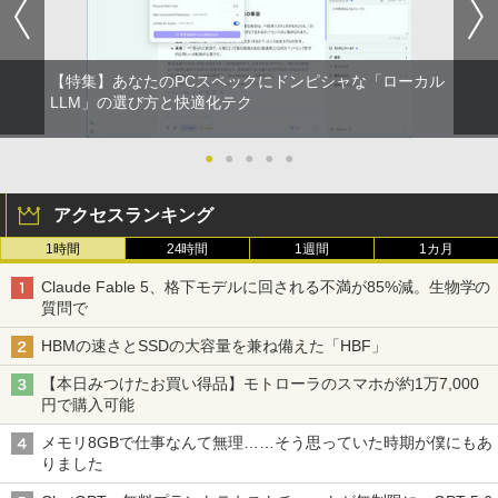
【特集】あなたのPCスペックにドンピシャな「ローカル
LLM」の選び方と快適化テク
●
●
●
●
●
アクセスランキング
1時間
24時間
1週間
1カ月
Claude Fable 5、格下モデルに回される不満が85%減。生物学の
質問で
HBMの速さとSSDの大容量を兼ね備えた「HBF」
【本日みつけたお買い得品】モトローラのスマホが約1万7,000
円で購入可能
メモリ8GBで仕事なんて無理……そう思っていた時期が僕にもあ
りました