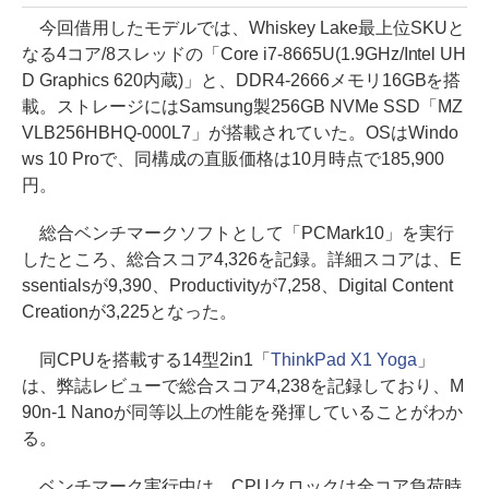
今回借用したモデルでは、Whiskey Lake最上位SKUと
なる4コア/8スレッドの「Core i7-8665U(1.9GHz/Intel UH
D Graphics 620内蔵)」と、DDR4-2666メモリ16GBを搭
載。ストレージにはSamsung製256GB NVMe SSD「MZ
VLB256HBHQ-000L7」が搭載されていた。OSはWindo
ws 10 Proで、同構成の直販価格は10月時点で185,900
円。
総合ベンチマークソフトとして「PCMark10」を実行
したところ、総合スコア4,326を記録。詳細スコアは、E
ssentialsが9,390、Productivityが7,258、Digital Content
Creationが3,225となった。
同CPUを搭載する14型2in1「
ThinkPad X1 Yoga
」
は、弊誌レビューで総合スコア4,238を記録しており、M
90n-1 Nanoが同等以上の性能を発揮していることがわか
る。
ベンチマーク実行中は、CPUクロックは全コア負荷時