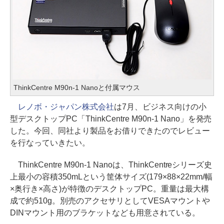
ThinkCentre M90n-1 Nanoと付属マウス
レノボ・ジャパン株式会社
は7月、ビジネス向けの小
型デスクトップPC「ThinkCentre M90n-1 Nano」を発売
した。今回、同社より製品をお借りできたのでレビュー
を行なっていきたい。
ThinkCentre M90n-1 Nanoは、ThinkCentreシリーズ史
上最小の容積350mLという筐体サイズ(179×88×22mm/幅
×奥行き×高さ)が特徴のデスクトップPC。重量は最大構
成で約510g。別売のアクセサリとしてVESAマウントや
DINマウント用のブラケットなども用意されている。