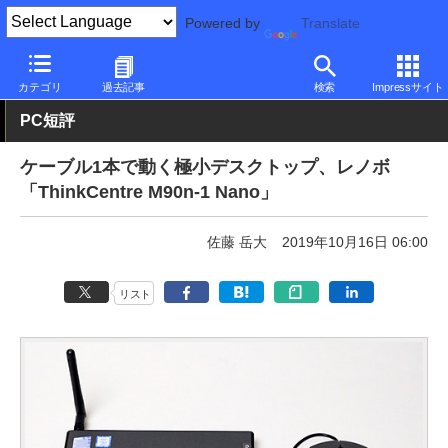
Powered by
Translate
PC Watch
パソコン/タブレット/スマートフォン
NUC/小型パソコ
カテゴリ
過去記事
検索
Impressサイト
PC短評
ケーブル1本で動く極小デスクトップ、レノボ
「ThinkCentre M90n-1 Nano」
佐藤 岳大
2019年10月16日 06:00
リスト