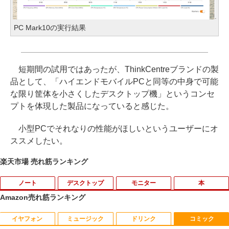
PC Mark10の実行結果
短期間の試用ではあったが、ThinkCentreブランドの製
品として、「ハイエンドモバイルPCと同等の中身で可能
な限り筐体を小さくしたデスクトップ機」というコンセ
プトを体現した製品になっていると感じた。
小型PCでそれなりの性能がほしいというユーザーにオ
ススメしたい。
楽天市場 売れ筋ランキング
ノート
デスクトップ
モニター
本
Amazon売れ筋ランキング
イヤフォン
ミュージック
ドリンク
コミック
【中古】Panasonic Let's note SV8 CF-
中古パソコン | Dell | OptiPlex 3040 SFF
【マラソンセール期間中ポイント5倍】中
逆転バリバリバース 1 金のバリバコイン
1
1
1
1