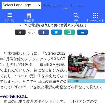
Powered by
Translate
■
西川和久の不定期コラム
■
カテゴリ
過去記事
検索
Impressサイト
「デジタルアンプLXA-OT1」改造編その2
～LPFと電源を改良して更に音質アップを狙う
リスト
年末掲載したように、「Stereo 2012
年1月号付録のデジタルアンプ/LXA-OT
1」を少しだけ改造し、毎日BGMを聴い
て楽しんでいたが、気になる部分が残っ
ており、ついつい更に手を加えたくなっ
てしまった。そこで今回は改造編その2
イメージ写真
としてLPFのパーツ交換と電源の考察などを行なって見たい。
●その後正月休みに
前回の記事で改造のポイントとして、「オペアンプの交