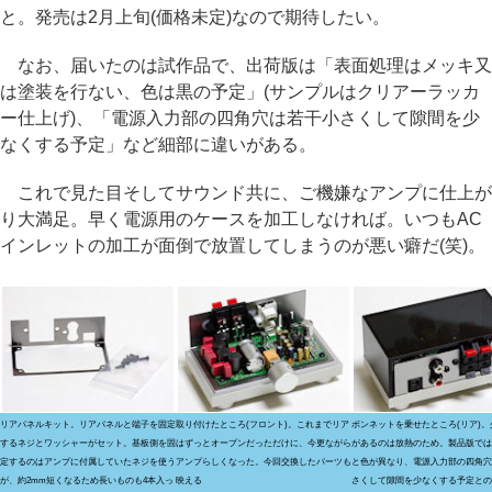
と。発売は2月上旬(価格未定)なので期待したい。
なお、届いたのは試作品で、出荷版は「表面処理はメッキ又
は塗装を行ない、色は黒の予定」(サンプルはクリアーラッカ
ー仕上げ)、「電源入力部の四角穴は若干小さくして隙間を少
なくする予定」など細部に違いがある。
これで見た目そしてサウンド共に、ご機嫌なアンプに仕上が
り大満足。早く電源用のケースを加工しなければ。いつもAC
インレットの加工が面倒で放置してしまうのが悪い癖だ(笑)。
リアパネルキット。リアパネルと端子を固定
取り付けたところ(フロント)。これまでリア
ボンネットを乗せたところ(リア)。
するネジとワッシャーがセット。基板側を固
はずっとオープンだっただけに、今更ながら
があるのは放熱のため。製品版では
定するのはアンプに付属していたネジを使う
アンプらしくなった。今回交換したパーツも
と色が異なり、電源入力部の四角穴
が、約2mm短くなるため長いものも4本入っ
映える
さくして隙間を少なくする予定との