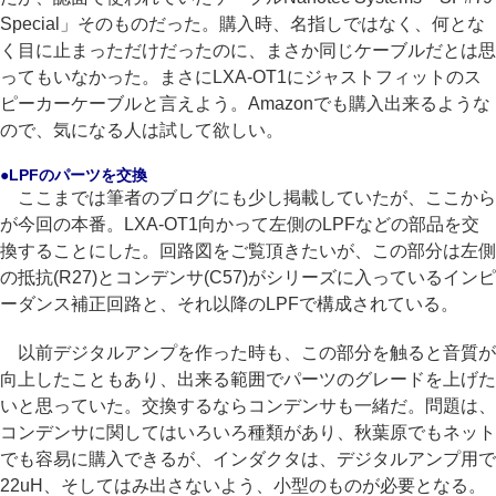
Special」そのものだった。購入時、名指しではなく、何とな
く目に止まっただけだったのに、まさか同じケーブルだとは思
ってもいなかった。まさにLXA-OT1にジャストフィットのス
ピーカーケーブルと言えよう。Amazonでも購入出来るような
ので、気になる人は試して欲しい。
●LPFのパーツを交換
ここまでは筆者のブログにも少し掲載していたが、ここから
が今回の本番。LXA-OT1向かって左側のLPFなどの部品を交
換することにした。回路図をご覧頂きたいが、この部分は左側
の抵抗(R27)とコンデンサ(C57)がシリーズに入っているインピ
ーダンス補正回路と、それ以降のLPFで構成されている。
以前デジタルアンプを作った時も、この部分を触ると音質が
向上したこともあり、出来る範囲でパーツのグレードを上げた
いと思っていた。交換するならコンデンサも一緒だ。問題は、
コンデンサに関してはいろいろ種類があり、秋葉原でもネット
でも容易に購入できるが、インダクタは、デジタルアンプ用で
22uH、そしてはみ出さないよう、小型のものが必要となる。