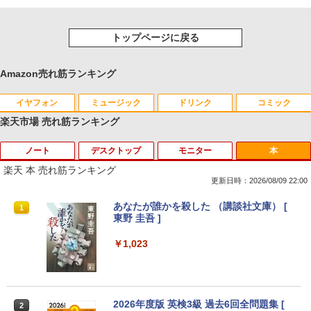
トップページに戻る
Amazon売れ筋ランキング
イヤフォン
ミュージック
ドリンク
コミック
楽天市場 売れ筋ランキング
ノート
デスクトップ
モニター
本
Anker Soundcore P40i オフホワイト
BRUCE WAYNE feat. Flo Milli, ATL Jacob
【Amazon.co.jp限定】 い・ろ・は・す 2L P
薬屋のひとりごと 17巻 (デジタル版ビッグガ
[Explicit]
ET ラベルレス ×8本
ンガンコミックス)
楽天 本 売れ筋ランキング
￥7,990
更新日時：2026/08/09 22:00
￥250
￥1,112
￥770
良品 フルHD 12.5インチ SONY VAIO Pr
＼11日まで限定価格／【楽天1位】デス
ec訳あり☆PHILIPS 223V5L HDMI接続
あなたが誰かを殺した （講談社文庫） [
1
1
1
1
o PJ VJPJ13C11N / Windows11/ 超高性
クトップパソコン 新品 福袋 5点セット
できます
東野 圭吾 ]
能 第10世代Core i5-1035G1/ 8GB/ 爆速
WPS Office付き 第12世代 Intel Corei3 1
Anker Soundcore P31i ブラック
BRUCE WAYNE feat. Flo Milli, ATL Jacob
by Amazon 天然水 ラベルレス 500ml ×24本
異世界居酒屋「のぶ」(22) (角川コミックス・
NVMe式256GB-SSD/ カメラ/ 無線Wi-Fi
2100F メモリ8GB〜32GB SSD256GB〜
￥3,999
￥1,023
[Explicit]
富士山の天然水 バナジウム含有 水 ミネラル
エース)
6/ Office付き/ Win11【中古ノートパソコ
1TB Windows11 事務 在宅ワーク 安い
ウォーター ペットボトル 静岡県産 500ミリリ
ン 中古パソコン 中古PC】税込送料無料
静音 高スペック デスクトップPC ビジネ
￥5,990
ットル (Smart Basic)
あす楽対応 即日発送
ス オフィス業務 事務作業 デスクワーク
￥250
￥832
￥1,380
￥24,990
￥49,210
【超特価】厳選大手メーカー 液晶モニタ
2026年度版 英検3級 過去6回全問題集 [
2
2