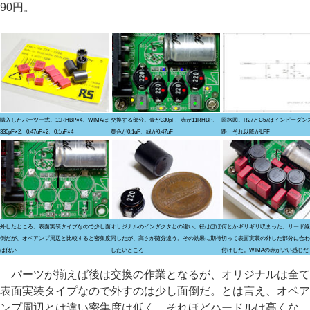
90円。
購入したパーツ一式。11RHBP×4、WIMAは
交換する部分。青が330pF、赤が11RHBP、
回路図。R27とC57はインピーダン
330pF×2、0.47uF×2、0.1uF×4
黄色が0.1uF、緑が0.47uF
路、それ以降がLPF
外したところ。表面実装タイプなので少し面
オリジナルのインダクタとの違い。径はぼぼ
何とかギリギリ収まった。リード線
倒だが、オペアンプ周辺と比較すると密集度
同じだが、高さが随分違う。その効果に期待
切って表面実装の外した部分に合わ
は低い
したいところ
付けした。WIMAの赤がいい感じだ
パーツが揃えば後は交換の作業となるが、オリジナルは全て
表面実装タイプなので外すのは少し面倒だ。とは言え、オペア
ンプ周辺とは違い密集度は低く、それほどハードルは高くな