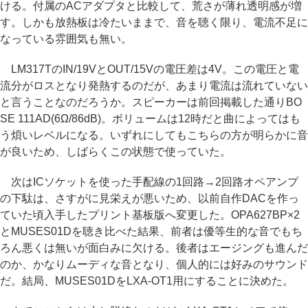
ける。付属のACアダプタと比較して、荒さが薄れ透明感が増
す。しかも放熱板は冷たいままで、音を聴く限り、電流不足に
なっている雰囲気も無い。
LM317TのIN/19VとOUT/15Vの電圧差は4V。この電圧と電
流分がロスとなり発熱するのだが、あまり電流は流れていない
と言うことなのだろうか。スピーカーは前回掲載した通りBO
SE 111AD(6Ω/86dB)。ボリュームは12時だと曲によってはも
う煩いレベルになる。いずれにしてもこちらの方が明らかに音
が良いため、しばらくこの状態で使っていた。
次はICソケットを使った手配線の1回路→2回路オペアンプ
の下駄は、さすがに見栄えが悪いため、以前自作DACを作っ
ていた頃入手したプリント基板版へ変更した。OPA627BP×2
とMUSES01Dを聴き比べた結果、前者は優等生的な音でもち
ろん悪くは無いが面白みに欠ける。後者はエージングも進んだ
のか、かなりムーディな音となり、個人的には好みのサウンド
だ。結局、MUSES01DをLXA-OT1用にすることに決めた。