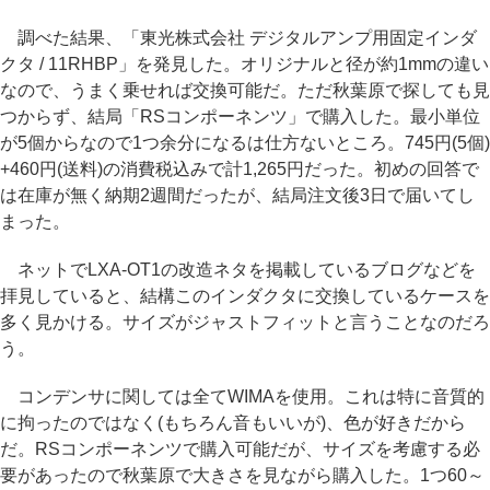
調べた結果、「東光株式会社 デジタルアンプ用固定インダ
クタ / 11RHBP」を発見した。オリジナルと径が約1mmの違い
なので、うまく乗せれば交換可能だ。ただ秋葉原で探しても見
つからず、結局「RSコンポーネンツ」で購入した。最小単位
が5個からなので1つ余分になるは仕方ないところ。745円(5個)
+460円(送料)の消費税込みで計1,265円だった。初めの回答で
は在庫が無く納期2週間だったが、結局注文後3日で届いてし
まった。
ネットでLXA-OT1の改造ネタを掲載しているブログなどを
拝見していると、結構このインダクタに交換しているケースを
多く見かける。サイズがジャストフィットと言うことなのだろ
う。
コンデンサに関しては全てWIMAを使用。これは特に音質的
に拘ったのではなく(もちろん音もいいが)、色が好きだから
だ。RSコンポーネンツで購入可能だが、サイズを考慮する必
要があったので秋葉原で大きさを見ながら購入した。1つ60～