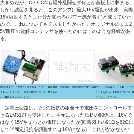
大きめだが、OS-CONも場外乱闘せず何とか基板上に収まる。
しかし誌面を見ると、このアンプは最大16V駆動が出来、実際
16V駆動するとまた音が変わる(パワー感が増す)と載っていた
ので、これについてもテストしたかった。オリジナルのまま2
5V耐圧の電解コンデンサを使ったのにはこのような経緯があ
る。
LM317Tを使った15Vアナログ電源。たまた
教科書通りの回路図。半固定抵抗で電圧を調
プリント基板を使った下駄。いつま
まあったトランスと、以前DAC用に使って
整できる
ケットを使った手配線の下駄では美
いた基板をリメイクしたもの
のでちょっと工作した
定電圧回路は、2つの抵抗の組合せで電圧をコントロールで
きるLM317Tを使用した。手元にあった抵抗の関係上、16Vで
はなく15Vちょっとの電圧になったが(回路図上の91Ωを82Ωに
して半固定抵抗を調整すれば16Vになる)、これがなかなかい