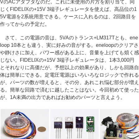
VのACアダプタなのだ。これに未使用の片方を割り当て、同
じくFIDELIXの+15V 3端子レギュレータを使えば、高品位の1
5V電源を2系統用意できる。ケースに入れるのは、2回路目を
作ってからの予定だ。
さて、この電源の音は、5VAのトランス+LM317Tとも、ene
loop 10本とも違う、実に好みの音がする。eneloopのクリアさ
や静けさに加え、パワー感がある上に、音量を上げても煩く感
じない。FIDELIXの+15V 3端子レギュレータは、1本3,000円
とそれなりに高価だが、予想以上の効果があり、しかも回路自
体は簡単にできる。定電圧電源はいろいろなロジックで作れる
が、パーツの数が増えると、その分、あれこれ悩む部分が増え
る。簡単な回路で済むに越したことはない。今回初めて使った
が、1A未満の出力であればお勧めのパーツと言えよう。