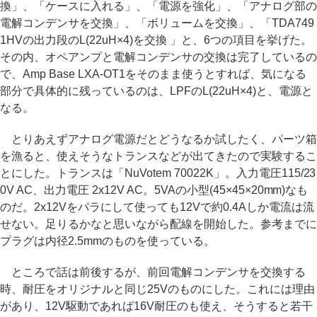
換」、「ケースに入れる」、「電源を強化」、「アナログ部の
電解コンデンサを交換」、「ボリュームを交換」、「TDA749
1HVの出力段のL(22uH×4)を交換 」と、6つの項目を挙げた。
その内、オペアンプと電解コンデンサの交換は完了しているの
で、Amp Base LXA-OT1をそのまま使うとすれば、気になる
部分で具体的に残っているのは、LPFのL(22uH×4)と、電源と
なる。
とりあえずアナログ電源だとどうなるか試したく、パーツ箱
を漁ると、使えそうなトランスなどが出てきたので実験するこ
とにした。トランスは「NuVotem 70022K」。入力電圧115/23
0V AC、出力電圧 2x12V AC。5VAの小型(45×45×20mm)なも
のだ。2x12Vをパラにして使っても12Vで約0.4Aしか電流は流
せない。足りるかなと思いながら配線を開始した。参考までに
プラグは内径2.5mmのものを使っている。
ところで話は前後するが、前回電解コンデンサを交換する
時、耐圧をオリジナルと同じ25Vのものにした。これには理由
があり、12V駆動であれば16V耐圧のも使え、そうすると若干