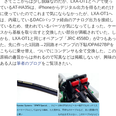
さてここからは少し脱線なのだが、LXA-OT1とペアで使っ
ているAT-HA35iは、iPhoneからデジタル出力を得るためだけ
に使っていたのでこれまで気にならなかったが、LXA-OT1へ
は、内蔵しているDAC/バッファ経由のアナログ出力を接続し
ているため、使われているパーツが気になってしまった。ケー
スから基板を取り出すと交換したい部分が満載されていた。し
かも、LXA-OT1と同じオペアンプ「JRC 4558D」が2つもあっ
た。先に作った1回路→2回路オペアンプの下駄/OPA627BPを
こちらに乗せ替え、ついでにコンデンサも全て交換した。この
原稿の趣旨からは外れるので写真などは掲載しないが、興味の
ある人は
筆者のブログ
をご覧頂きたい。
Nanotec Systems「SP#79 Special」。スピー
LXA-OT1のスピーカー端子でもキッチリ入
カーケーブルとしてはかなり細め。ただ意外
る。手持ちのケーブルなど、太い(普通の?)
と硬い
ものはまず入らない。このケーブルならピッ