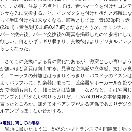
い。この時、注意する点としては、青いマークを付けたコンデ
ンサを先に交換すること。インダクタを付けた後だと邪魔にな
って半田付けが出来なくなる。順番としては、青(330pF)→赤
(22uH)→黄色/緑(0.1uF/0.47uF)となるだろうか。オリジナル、
パーツ撤去後、パーツ交換後の写真を掲載したので参考にして
欲しい。何とかギリギリ収まり、交換後はよりデジタルアンプ
らしくなった。
さてこの交換による音の変化であるが、激変としか言いよう
が無いほど音質は向上する。見事な空気感や立体感、抜けが良
く、コーラスの分離ははっきりくっきり、バスドラのドスンは
よりパワフルに、打楽器は歌って、弦楽器やボーカールが艶や
かで余韻も美しく、雑っぽさは皆無……などなど。もはや同じ
アンプとは思えない鳴りっぷりだ。TDA7491HVの本領発揮と
言ったところか。加えてオペアンプがある関係であまりデジタ
ルアンプっぽくない音がする。
●電源に関しての考察
冒頭に書いたように、5VAの小型トランスでも問題無く鳴っ