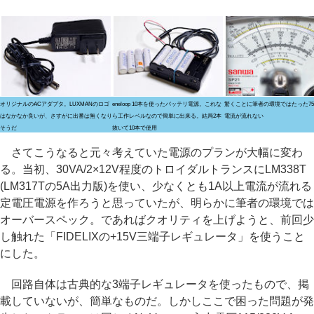
オリジナルのACアダプタ。LUXMANのロゴ
eneloop 10本を使ったバッテリ電源。これな
驚くことに筆者の環境ではたった75
はなかなか良いが、さすがに出番は無くなり
ら工作レベルなので簡単に出来る。結局2本
電流が流れない
そうだ
抜いて10本で使用
さてこうなると元々考えていた電源のプランが大幅に変わ
る。当初、30VA/2×12V程度のトロイダルトランスにLM338T
(LM317Tの5A出力版)を使い、少なくとも1A以上電流が流れる
定電圧電源を作ろうと思っていたが、明らかに筆者の環境では
オーバースペック。であればクオリティを上げようと、前回少
し触れた「FIDELIXの+15V三端子レギュレータ」を使うこと
にした。
回路自体は古典的な3端子レギュレータを使ったもので、掲
載していないが、簡単なものだ。しかしここで困った問題が発