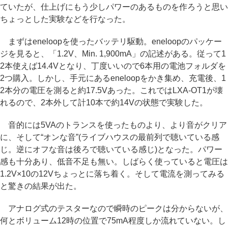
ていたが、仕上げにもう少しパワーのあるものを作ろうと思い
ちょっとした実験などを行なった。
まずはeneloopを使ったバッテリ駆動。eneloopのパッケー
ジを見ると、「1.2V、Min. 1,900mA」の記述がある。従って1
2本使えば14.4Vとなり、丁度いいので6本用の電池フォルダを
2つ購入。しかし、手元にあるeneloopをかき集め、充電後、1
2本分の電圧を測ると約17.5Vあった。これではLXA-OT1が壊
れるので、2本外して計10本で約14Vの状態で実験した。
音的には5VAのトランスを使ったものより、より音がクリア
に、そして“オンな音”(ライブハウスの最前列で聴いている感
じ。逆にオフな音は後ろで聴いている感じ)となった。パワー
感も十分あり、低音不足も無い。しばらく使っていると電圧は
1.2V×10の12Vちょっとに落ち着く。そして電流を測ってみる
と驚きの結果が出た。
アナログ式のテスターなので瞬時のピークは分からないが、
何とボリューム12時の位置で75mA程度しか流れていない。し