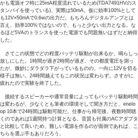
かも電源オフ時に25mA程度流れているため(TDA7491HVのス
タンバイを使っている)、実際は50mA。仮に効率100%として
も12V×50mAで0.6wの出力だ。もちろんデジタルアンプとは
言え、効率100%ではないので、もっと少ない出力となる。な
るほど5VAのトランスを使った電源でも問題無いはずだと納得
した。
さてこの状態でどの程度バッテリ駆動が出来るか、鳴らしっ
放しにした。1時間が過ぎ2時間が過ぎ、その都度電圧を測っ
たが、微妙にダラダラ下がっているものの、一向に12Vを切る
様子は無い。24時間越えてもこの状況は変わらず。さすがに
疲れたので実験を終了した。
接続するスピーカーや通常音量によってもバッテリ駆動時間
は変わるが、少なくとも筆者の環境そして聞き方だと、enelo
op 10本で24時間は駆動可能だ。仕事から帰宅後、夜数時間聴
くのであれば1週間持つ計算となる。音質も付属のACアダプタ
と比較して良いため、難しい電源を作るのが面倒であれば、こ
ちらを選ぶ手もありだろう。