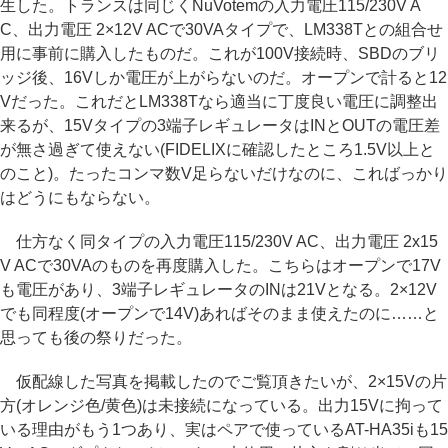
生した。トランスは同じくNuVotemの入力電圧115/230V A
C、出力電圧 2×12V ACで30VAタイプで、LM338Tとの組合せ
用に事前に購入したものだ。これが100V接続時、SBDのブリ
ッジ後、16Vしか電圧が上がらないのだ。オープンで計ると12
Vだった。これだとLM338Tなら適当に丁度良い電圧に調整出
来るが、15Vタイプの3端子レギュレータはINとOUTの電圧差
が無さ過ぎて使えない(FIDELIXに確認したところ1.5V以上と
のこと)。たったコンマ数V足らないだけなのに、こればっかり
はどうにもならない。
仕方なく同タイプの入力電圧115/230V AC、出力電圧 2x15
V ACで30VAのものを再度購入した。こちらはオープンで17V
も電圧があり、3端子レギュレータのINは21Vとなる。2×12V
でも同程度(オープンで14V)あればそのまま使えたのに……と
思っても後の祭りだった。
仮配線した写真を掲載したのでご覧頂きたいが、2×15Vの片
方(オレンジ色/黄色)は未接続になっている。出力15Vに拘って
いる理由がもう1つあり、実はペアで使っているAT-HA35iも15