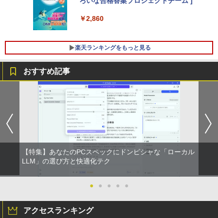
ろいな合格答案プロジェクトチーム ]
-C ミニHDMI 在宅 テレワーク simplus
超得2,500円OFF&P2倍｜第8世代 office
4
シンプラス SP-MBM156 【送料無料】
付き｜楽天1位 三冠獲得｜豪華特典付き
￥2,860
｜最大180日保証｜Core i5 第8世代｜中
[VETESA正規販売店]デスクトップパソ
4
古ノートパソコン Windows11 office付
コン PC 一体型 新品 Windows11 27型 C
￥11,699
き｜15.6型 テンキー付き｜ノートパソコ
ore i7 第4世代 Office付き メモリ16GB
楽天ランキングをもっと見る
ンWindows11 第8世代｜ノートパソコン
SSD512GB 初期設定済 ホワイト ブラッ
｜パソコン｜PC｜中古PC
ク
【楽天1位常連・超800冠獲得】黒/白 モ
5
おすすめ記事
￥29,800
￥69,800
ニター 21.5 / 23.8 / 24.5 / 27型 240Hz/2
00Hz /180Hz/165Hz/100Hz ゲーミングモ
ニター 1ms応答 pcモニター パソコン モ
ニター 非光沢 スピーカー内蔵 HDR/Free
sync/VESA cocopar HG-238
【エントリーでポイント10倍】 【Cラン
【ポイント10倍：8月3日20時00分から8
5
5
ク 訳あり】中古 ノートパソコン VAIO Pr
月11日01時59分まで】 [ジャンク] mous
o PK 第10世代 Core i5 1035G1 メモリ1
e(マウス) G-Tune E5-165 ゲーミングノ
￥13,999
6GB SSD 256GB Windows11 Pro 14イ
ートパソコン 2208E5-165-ADLABW11 2
ンチ フルHD FHDカメラ 顔認証 Wi-Fi6
208e5-165-adlabw11 [難あり(D)]
【特集】あなたのPCスペックにドンピシャな「ローカル
超軽量 バイオ 中古PC
LLM」の選び方と快適化テク
￥79,800
￥29,800
●
●
●
●
●
アクセスランキング