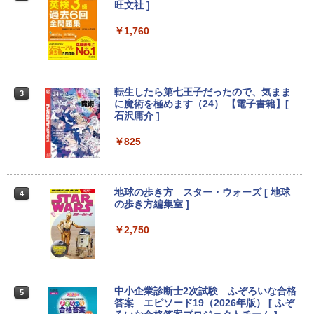
ー シークレット 22-23型ワイド フルHD
旺文社 ]
Anker Soundcore Liberty 5 ミッドナイトブ
見知らぬ糸
ONE PIECE モノクロ版 115 (ジャンプコミッ
（1920x1080） HDMI指定可 ノングレア
ラック
クスDIGITAL)
EIZO IIYAMA 三菱 富士通 NEC IO-DATA
by Amazon 炭酸水 ラベルレス 500ml ×24本
￥1,760
Dell HP PHILIPS等 液晶ディスプレイ
強炭酸水 ペットボトル 500ミリリットル (Sm
＼マラソン限定値引／福袋 6点セット ノ
【マラソン値引中！ 当日出荷の新品】デ
￥250
2
2
【中古】
art Basic)
ートパソコン 新品 Intel Pentium GOLD
スクトップPC デスクトップパソコン ビ
￥14,990
￥594
6500Y メモリ8GB SSD256GB Windows
ジネス Ryzen5 5600GT Windows11 SS
11 WPS Office付き 初期設定済み 14イン
D256GB メモリ 8GB 1年保証 激安 ゲー
￥4,480
￥1,625
チ フルHD ノートPC 初心者 学生 在宅ワ
ム ゲーミングパソコン ゲーミングPC マ
転生したら第七王子だったので、気まま
3
ーク テンキー Wi-Fi Bluetooth HDMI 軽
インクラフト ヴァロラント eスポーツ 入
に魔術を極めます（24） 【電子書籍】[
【2026年アップグレード版】AOKIMI ワイヤ
On My Road (Stadium ver.)
HUNTER×HUNTER モノクロ版 39 (ジャンプ
量 持ち運び 安い
門用 本体のみ
石沢庸介 ]
レスイヤホン bluetooth イヤホン V12 小型
コミックスDIGITAL)
by Amazon 天然水ラベルレス 2L×9本
軽量 ブルートゥースHi-Fi 最大36時間再生 ぶ
【500円クーポン＋ポイント最大31.5%還
￥250
3
￥28,800
￥56,050
るーとゅーす コードレス ENCノイズキャン
元！】モバイルモニター 15.6 インチ FH
￥825
￥572
￥1,117
セリング 自動ペアリング Type-C充電 マイク
D 1920×1080 1080P Fast IPS パネル 非
付き 防水 タッチ式音量調整 スポーツ/通勤/通
光沢 1000:1 高コントラスト 超軽量 600
学/WEB会議(ホワイト)
g スピーカー内蔵 Type-C/HDMI 接続 PS
5/Switch/PC/スマホ対応
【期間限定 ポイントUP＆クーポン配
【エントリーでポイント100％還元のチ
地球の歩き方 スター・ウォーズ [ 地球
3
3
On My Road (Stadium ver.)
スーパーの裏でヤニ吸うふたり 9巻 (デジタル
4
布】 Lenovo Chromebook Duet EDU G
ャンス】GMKtec M8 ミニPC【AMD Ryz
￥1,964
の歩き方編集室 ]
版ビッグガンガンコミックス)
【Amazon.co.jp限定】 伊藤園 磨かれて、澄
2 2in1 ノートパソコン 83HKS00M00 Ch
en 5 PRO 6650H 16GB 512GB】4.5GH
￥8,490
みきった日本の水 2L 8本 ラベルレス [ ケース
￥250
romeOS MediaTek Kompanio 838 メモ
z 6コア 12スレッド OCuLink Windows
￥2,750
] [ 水 ] [ ペットボトル ] [ 箱買い ] [ ストック
￥810
リ4GB eMMC64GB 10.95インチ タッチ
11 Pro LPDDR5 6400MT/s 16T増設 3画
Xiaomi シャオミ REDMI Buds 8 Lite ワイヤ
] [ 水分補給 ]
対応 再生品Sランク
面2.5GbpsLAN Bluetooth5.2 WiFi HD
レスイヤホン Bluetooth 5.4 ノイズキャンセ
MI 省エネ ゲーミングpc みにpc minipc
【新商品特価11699円！8/11 1:59迄】モ
リング ANC 36時間再生
4
￥998
8K コンパクト
￥29,800
バイルモニター 15.6インチ ポータブルモ
ニター モバイルディスプレイ 1920×108
中小企業診断士2次試験 ふぞろいな合格
￥3,480
5
￥78,248
0 フルHD IPSパネル 非光沢 HDR スピー
答案 エピソード19（2026年版） [ ふぞ
カー内蔵 保護カバー付き 軽量 薄型 Type