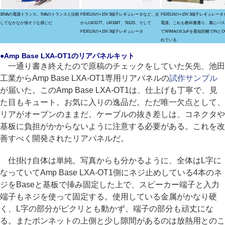
30VAの電源トランス。5VAのトランスと比較
FIDELIXの+15V 3端子レギュレータなど。左
FIDELIXの+15V 3端子レギュレー
してなかなか強そうな感じだ
からLM317T、LM338T、7812S、そして
電源。これも教科書通り。裏にパス
FIDELIXの+15V 3端子レギュレータ
てWIMAの0.1uFを最短距離でINと
れている
●Amp Base LXA-OT1のリアパネルキット
一通り書き終えたので原稿のチェックをしていた矢先、池田
工業からAmp Base LXA-OT1専用リアパネルの
試作サンプル
が届いた。このAmp Base LXA-OT1は、仕上げも丁寧で、見
た目もキュート。お気に入りの逸品だ。ただ唯一欠点として、
リアがオープンのままだ。ケーブルの抜き差しは、コネクタや
基板に負担がかからないように注意する必要がある。これを改
善すべく開発されたリアパネルだ。
仕掛け自体は単純。写真からも分かるように、全体はL字に
なっていてAmp Base LXA-OT1側にネジ止めしている4本のネ
ジをBaseと基板で挿み固定した上で、スピーカー端子と入力
端子もネジを使って固定する。使用している金属がかなり硬
く、L字の部分がピクリとも動かず、端子の部分も頑丈にな
る。またボンネットの上側と少し隙間があるのは放熱用とのこ