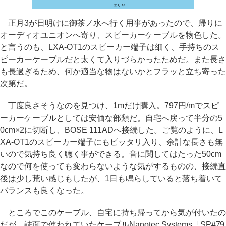
タリだ
正月3が日明けに御茶ノ水へ行く用事があったので、帰りに
オーディオユニオンへ寄り、スピーカーケーブルを物色した。
と言うのも、LXA-OT1のスピーカー端子は細く、手持ちのス
ピーカーケーブルだと太くて入りづらかったためだ。また長さ
も長過ぎるため、何か適当な物はないかとフラッと立ち寄った
次第だ。
丁度良さそうなのを見つけ、1mだけ購入。797円/mでスピ
ーカーケーブルとしては安価な部類だ。自宅へ戻って半分の5
0cm×2に切断し、BOSE 111ADへ接続した。ご覧のように、L
XA-OT1のスピーカー端子にもピッタリ入り、余計な長さも無
いので気持ち良く聴く事ができる。音に関してはたった50cm
なので何を使っても変わらないような気がするものの、接続直
後は少し荒い感じもしたが、1日も鳴らしていると落ち着いて
バランスも良くなった。
ところでこのケーブル、自宅に持ち帰ってから気が付いたの
だが、誌面で使われていたケーブルNanotec Systems「SP#79