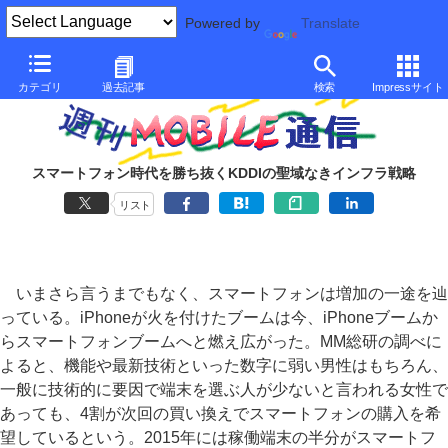
Powered by
Translate
カテゴリ
過去記事
検索
Impressサイト
スマートフォン時代を勝ち抜くKDDIの聖域なきインフラ戦略
リスト
いまさら言うまでもなく、スマートフォンは増加の一途を辿
っている。iPhoneが火を付けたブームは今、iPhoneブームか
らスマートフォンブームへと燃え広がった。MM総研の調べに
よると、機能や最新技術といった数字に弱い男性はもちろん、
一般に技術的に要因で端末を選ぶ人が少ないと言われる女性で
あっても、4割が次回の買い換えでスマートフォンの購入を希
望しているという。2015年には稼働端末の半分がスマートフ