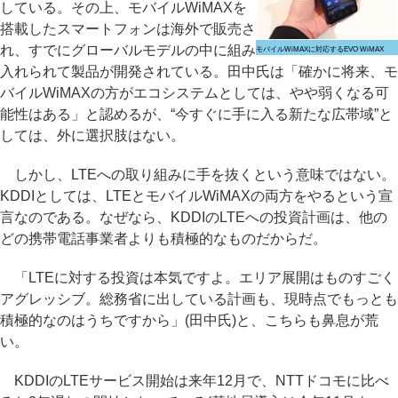
している。その上、モバイルWiMAXを
搭載したスマートフォンは海外で販売さ
れ、すでにグローバルモデルの中に組み
モバイルWiMAXに対応するEVO WiMAX
入れられて製品が開発されている。田中氏は「確かに将来、モ
バイルWiMAXの方がエコシステムとしては、やや弱くなる可
能性はある」と認めるが、“今すぐに手に入る新たな広帯域”と
しては、外に選択肢はない。
しかし、LTEへの取り組みに手を抜くという意味ではない。
KDDIとしては、LTEとモバイルWiMAXの両方をやるという宣
言なのである。なぜなら、KDDIのLTEへの投資計画は、他の
どの携帯電話事業者よりも積極的なものだからだ。
「LTEに対する投資は本気ですよ。エリア展開はものすごく
アグレッシブ。総務省に出している計画も、現時点でもっとも
積極的なのはうちですから」(田中氏)と、こちらも鼻息が荒
い。
KDDIのLTEサービス開始は来年12月で、NTTドコモに比べ