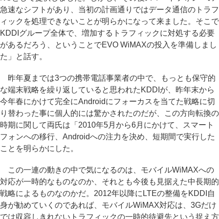
急速なシフトがあり、当初の計画通りではデータ通信のトラフ
ィックを処理できないことが明らかになって来ました。そこで
KDDIグループ全体で、増加するトラフィックに対処する必要
があるだろう、ということでEVO WiMAXの投入を準備しまし
た」と話す。
昨年夏までは3つの携帯電話事業者の中で、もっとも保守的
な端末戦略を繰り返していると思われたKDDIが、昨年末から
今年春にかけて完全にAndroidにフォーカスを当てた戦略に切
り替わった事に個人的には驚かされたのだが、この方向転換の
時期に関して両氏は「2010年5月から6月にかけて、スマート
フォンへの移行、Androidへの注力を決め、短期間で実行した
ことを明らかにした。
この一連の動きの中で気になるのは、モバイルWiMAXへの
対応が一時的なものなのか、それとも今後も見据えた中長期的
戦略によるものなのかだ。2012年以降にLTEの整備をKDDI自
身が勧めていくのであれば、モバイルWiMAX対応は、3Gだけ
では収容しきれないトラフィックの一時的待避先という捉え方