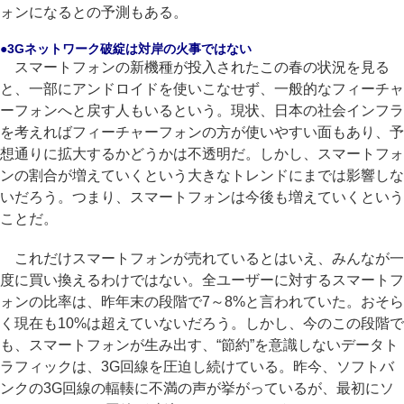
ォンになるとの予測もある。
●3Gネットワーク破綻は対岸の火事ではない
スマートフォンの新機種が投入されたこの春の状況を見る
と、一部にアンドロイドを使いこなせず、一般的なフィーチャ
ーフォンへと戻す人もいるという。現状、日本の社会インフラ
を考えればフィーチャーフォンの方が使いやすい面もあり、予
想通りに拡大するかどうかは不透明だ。しかし、スマートフォ
ンの割合が増えていくという大きなトレンドにまでは影響しな
いだろう。つまり、スマートフォンは今後も増えていくという
ことだ。
これだけスマートフォンが売れているとはいえ、みんなが一
度に買い換えるわけではない。全ユーザーに対するスマートフ
ォンの比率は、昨年末の段階で7～8%と言われていた。おそら
く現在も10%は超えていないだろう。しかし、今のこの段階で
も、スマートフォンが生み出す、“節約”を意識しないデータト
ラフィックは、3G回線を圧迫し続けている。昨今、ソフトバ
ンクの3G回線の輻輳に不満の声が挙がっているが、最初にソ