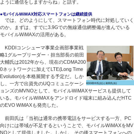
ように通信をしますからね」と話す。
●モバイルWiMAX対応スマートフォンは継続提供
では、どのようにして、スマートフォン時代に対処していく
のか。まずは、すでに3.9Gでの無線通信網整備が進んでいる
モバイルWiMAXの活用がある。
KDDIコンシューマ事業企画部事業戦
略1グループリーダー・担当部長の前田
大輔氏は2012年から、現在のCDMA200
0ネットワークに加えてLTE(Long Time
Evolution)を本格展開する予定だ。しか
し、一方で出資先のUQコミュニケーシ
KDDI田中氏(左)と前田氏(右)
ョンズのMVNOとして、モバイルWiMAXサービスも提供して
いる。モバイルWiMAXをアンドロイド端末に組み込んだHTC
のEVO WiMAXも発売した。
前田氏は「当初は通常の携帯電話をサービスする一方、PC
向けには帯域が不足するということで、モバイルWiMAXをMV
NOとして提供しました。しかし、その後スマートフォンへの