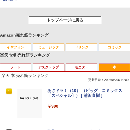
トップページに戻る
Amazon売れ筋ランキング
イヤフォン
ミュージック
ドリンク
コミック
楽天市場 売れ筋ランキング
ノート
デスクトップ
モニター
本
Anker Soundcore P40i オフホワイト
BRUCE WAYNE feat. Flo Milli, ATL Jacob
【Amazon.co.jp限定】 い・ろ・は・す 2L P
薬屋のひとりごと 17巻 (デジタル版ビッグガ
[Explicit]
ET ラベルレス ×8本
ンガンコミックス)
楽天 本 売れ筋ランキング
￥5,990
更新日時：2026/08/06 10:00
￥250
￥1,001
￥770
【8/05.8/10限定！お買い物マラソン×5の
【高速SSD128GB＋大容量HDD500GB】
HP ProDisplay P222va 液晶モニター 2
あさドラ！（10） （ビッグ コミックス
1
1
1
1
つく日｜ポイント最大49.5倍】【中古・
超小型・省スペース 中古デスクトップP
1.5インチワイド 黒 ブラック 1920×1080
〔スペシャル〕） [ 浦沢直樹 ]
本体のみ・コードあり・充電器付き】Le
C ミニPC 中古パソコン メモリ4GB Win
（フルHD）白色LEDバックライト VAパ
Anker Soundcore P31i ブラック
BRUCE WAYNE feat. Flo Milli, ATL Jacob
by Amazon 天然水 ラベルレス 500ml ×24本
異世界居酒屋「のぶ」(22) (角川コミックス・
novo 300e Chromebook 2nd Gen 81M
dows11 Microsoft Office2024 Dell Opt
ネル ミニ D-sub VGA DisplayPort ディ
￥990
[Explicit]
富士山の天然水 バナジウム含有 水 ミネラル
エース)
B0034JP Bランク【日曜日以外即日発
iPlex 3070 第9世代 Core i3-9100T 無線
スプレイ【中古】
ウォーター ペットボトル 静岡県産 500ミリリ
送】【送料無料】
LAN USB3.0
￥4,990
ットル (Smart Basic)
￥250
￥832
￥4,400
￥5,380
￥22,980