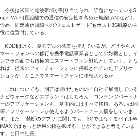
今後は米国で電波帯域が割り当てられ、話題になっているS
uper Wi-Fi(長距離での通信の安定性を高めた無線LAN)なども
含め、固定通信回線への“ウェストゲート”もポスト3G戦略の主
役に位置付けている。
KDDIは近く、夏モデルの発表を控えているが、どうやらス
マートフォンへの移行を携帯電話事業者としての好機とし、イ
ンフラの面でも積極的にスマートフォン対応としていく。とな
れば、従来のフィーチャーフォンに搭載されていたアプリケー
ションが、どこまでスマートフォンに移植されるか。
これについても、明言は避けたものの「自社で展開している
ナビウォークなどのブランドはもちろん、コンテンツパートナ
ーのアプリケーションも、基本的にはすべて移植、あるいは同
等アプリケーションが使えるようパートナー支援をしていま
す。また、“禁断のアプリ”に関しても、3GではなくモバイルW
iMAXではもっと活用の幅を拡げることができると考えていま
す」と田中社長。