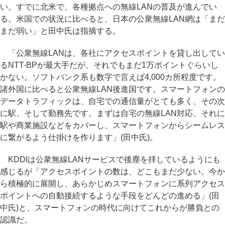
い。すでに北米で、各種拠点への無線LANの普及が進んでい
る。米国での状況に比べると、日本の公衆無線LAN網は「まだ
まだ弱い」と田中氏は指摘する。
「公衆無線LANは、各社にアクセスポイントを貸し出してい
るNTT-BPが最大手だが、それでもまだ1万ポイントぐらいし
かない。ソフトバンク系も数字で言えば4,000カ所程度です。
諸外国に比べると公衆無線LAN後進国です。スマートフォンの
データトラフィックは、自宅での通信量がとても多く、その次
に駅、そして勤務先です。まずは自宅の無線LAN対応、それに
駅や商業施設などをカバーし、スマートフォンからシームレス
に繋がるよう仕掛けを作ります」(田中氏)。
KDDIは公衆無線LANサービスで後塵を拝しているようにも
感じるが「アクセスポイントの数は、どこもまだ少ない。今か
ら積極的に展開し、あらかじめスマートフォンに系列アクセス
ポイントへの自動接続するような手段をどんどの進める」(田
中氏)と、スマートフォンの時代に向けてこれからが勝負との
認識だ。