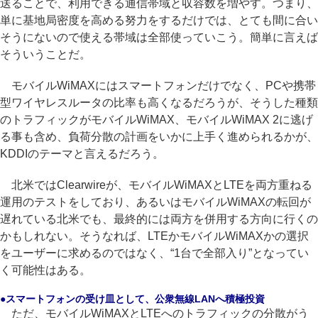
送ることで、利用できる通信帯域と収容数を増やす。つまり、
単に基地局密度を高める努力をするだけでは、とても間に合い
そうにないので使える帯域は全部使っていこう。簡単に言えば
そういうことだ。
モバイルWiMAXにはスマートフォンだけでなく、PCや携帯
型ワイヤレスルータの比率も高くなるだろうが、そうした種類
のトラフィックがモバイルWiMAX、モバイルWiMAX 2に逃げ
る事も含め、負荷分散の計画をいかに上手く進められるかが、
KDDIのテーマと言えるだろう。
北米ではClearwireが、モバイルWiMAXとLTEを両方重ねる
運用のテストをしており、あるいはモバイルWiMAXの転回が
遅れている北米でも、最終的には両方を併用する方向に行くの
かもしれない。そうなれば、LTEかモバイルWiMAXかの選択
をユーザーに求めるのではなく、“1台で全部入り”となってい
く可能性はある。
●スマートフォンの受け皿として、公衆無線LANへ積極投資
ただ、モバイルWiMAXとLTEへのトラフィックの分散がう