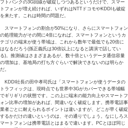
フトバンクの3G回線が破綻しつつあるというだけで、スマー
トフォンが増え続ければ、いずれはNTTドコモやKDDIも破綻
を来たす。これは時間の問題だ。
スマートフォンの割合が50%になり、さらにスマートフォン
の処理能力がその間に4倍になれば、スマートフォンというカ
テゴリの端末が使う帯域は、これから数年で最低でも20倍に
はなるだろう(孫正義氏は30倍以上になると講演で話してい
る)。推測値はさまざまあるが、数十倍というデータ通信容量
の増加は、基地局の打ち方ぐらいで解決できないのは明らか
だ。
KDDI社長の田中孝司氏は「スマートフォンが使うデータの
トラフィックは、現時点でも世界中3Gがカバーできる帯域幅
でギリギリの状態です。この上に端末の能力向上やスマートフ
ォン比率の増加があれば、間違いなく破綻します。携帯電話事
業者ごとに耐えられるポイントは違いますが、どこが早く破綻
するかだけの違いというのは、その通りでしょう。なにしろス
マートフォンは携帯電話とはまるで違います。PCとほぼ同じ