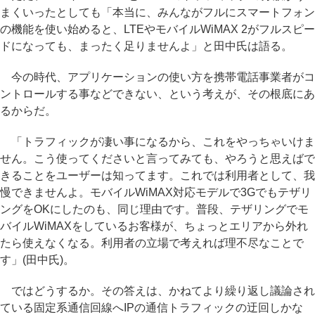
まくいったとしても「本当に、みんながフルにスマートフォン
の機能を使い始めると、LTEやモバイルWiMAX 2がフルスピー
ドになっても、まったく足りませんよ」と田中氏は語る。
今の時代、アプリケーションの使い方を携帯電話事業者がコ
ントロールする事などできない、という考えが、その根底にあ
るからだ。
「トラフィックが凄い事になるから、これをやっちゃいけま
せん。こう使ってくださいと言ってみても、やろうと思えばで
きることをユーザーは知ってます。これでは利用者として、我
慢できませんよ。モバイルWiMAX対応モデルで3Gでもテザリ
ングをOKにしたのも、同じ理由です。普段、テザリングでモ
バイルWiMAXをしているお客様が、ちょっとエリアから外れ
たら使えなくなる。利用者の立場で考えれば理不尽なことで
す」(田中氏)。
ではどうするか。その答えは、かねてより繰り返し議論され
ている固定系通信回線へIPの通信トラフィックの迂回しかな