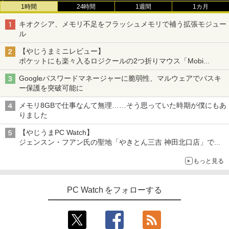
1時間
24時間
1週間
1カ月
キオクシア、メモリ不足をフラッシュメモリで補う拡張モジュー
ル
【やじうまミニレビュー】
ポケットにも楽々入るロジクールの2つ折りマウス「Mobi
Fold」。その気になるギミックとは？
Googleパスワードマネージャーに脆弱性、マルウェアでパスキ
ー保護を突破可能に
メモリ8GBで仕事なんて無理……そう思っていた時期が僕にもあ
りました
【やじうまPC Watch】
ジェンスン・フアン氏の聖地「やきとん三吉 神田北口店」で
「ご来店記念コース」を娘と堪能
もっと見る
～コース名を変更したのはNVIDIAに怒られたからではない
PC Watch をフォローする