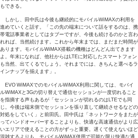
もできる。
しかし、田中氏は今後も継続的にモバイルWiMAXの利用を
進めていくと話す。「この先の端末について話をするのは、携
帯電話事業者としてはタブーですが、今後も続けるのかと言わ
れれば、当然続けます。これから年末までは、まだまだ時間が
あります。モバイルWiMAX搭載の機種はどんどん出てきます
よ。年末になれば、他社からはLTEに対応したスマートフォン
も当然、出てくるでしょう。それまでには、きちんと選べるラ
インナップを揃えます」。
EVO WiMAXでのモバイルWiMAX利用に関しては、モバイ
ルWiMAXと3Gの切り替えで通信セッションが一度切れること
を指摘する声もあるが「セッションが切れるのはLTEでも同
じ。今後は端末側でセッションを張り直して継続させるなどの
対処をしていく」と前田氏。田中氏は「ネットワークをまたが
ってハンドオーバーすることよりも、快適な高速通信がより広
いエリアで使えることの方がずっと重要。遅くて使えないほど
混雑するよりも、モバイルWiMAX併用で可能な限り快適な通