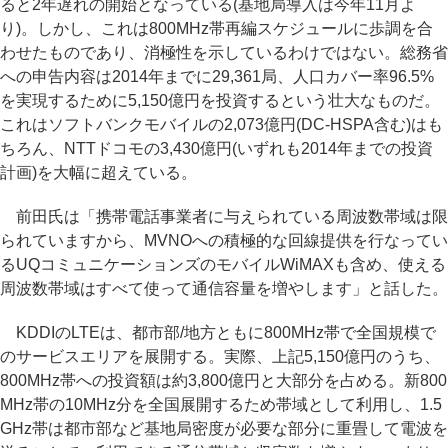
ると2年遅れの開始となっている(基地局導入は今年11月よ
り)。しかし、これは800MHz帯再編スケジュールに歩調を合
わせたものであり、消極性を示しているわけではない。総務省
への申告内容は2014年までに29,361局、人口カバー率96.5%
を実現するために5,150億円を投資するという壮大なものだ。
これはソフトバンクモバイルの2,073億円(DC-HSPA含む)はも
ちろん、NTTドコモの3,430億円(いずれも2014年までの投資
計画)を大幅に超えている。
前田氏は「携帯電話事業者に与えられている周波数帯域は限
られていますから、MVNOへの積極的な回線提供を行なってい
るUQコミュニケーションズのモバイルWiMAXも含め、使える
周波数帯域はすべて使って通信容量を増やします」と話した。
KDDIのLTEは、都市部/地方ともに800MHz帯で全国規模で
のサービスエリアを展開する。実際、上記5,150億円のうち、
800MHz帯への投資額は約3,800億円と大部分を占める。新800
MHz帯の10MHz分を全国展開するため帯域として利用し、1.5
GHz帯は都市部など基地局密度が必要な部分に重畳して電波を