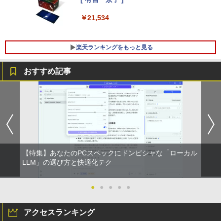
C Windows11 pro Win11 3画面 PC 800
類】タッチ/ケース付き/4Kタイプ
【1500円OFFクーポン】【タッチパネル
600 G5 G4 モニタ セット オフィス 2024
4
￥21,534
&WEBカメラ搭載】ノートパソコン 2in1
搭載 選択可 8世代 10世代 DELL 1311a
￥8,980
タブレットPC 13.3インチ SSD128GB メ
モリ8GB Core i3 第8世代 Microsoft Off
￥35,860
楽天ランキングをもっと見る
ice付き Windows11 東芝 dynabook D8
3 ノートパソコン 中古 PC パソコン 中古
モバイルモニター 10.5インチ FHD1280P
5
ノートPC 中古ノート 最大SSD512GB
モバイルディスプレイ 高輝度400nits 10
おすすめ記事
「楽天ランキング1位」 デスクトップパ
0%sRGB 超軽量260g 極細ベゼル ポータ
5
￥24,800
ソコン Windows11 Office付き パソコン
ブルモニター IPSパネル HDR対応 USB T
新品｜インテル 第14世代 Core i5-4590 i
ype-C/mini HDMI接続可 ゲーム機/携帯
5 i7-14700F｜ SSD 256GB～2TB｜メモ
電話/PC/Mac対応
リ 8～64GB DDR4/5｜ デスクトップPC
【中古】【モニターにムラあり・激安ご
2年保証 激安 高性能 ゲーム 本体のみ PC
￥8,999
5
奉仕】 ノートパソコン / DELL Latitude
高スペッ 初期設定済み
3520 / 第11世代Corei5 / SSD256GB / メ
モリー8GB / Windows11 / USB / micro
￥45,700
【特集】あなたのPCスペックにドンピシャな「ローカル
SD / type-C / Bluetooth / HDMI / ACア
ダプター / MS-office搭載
LLM」の選び方と快適化テク
￥29,800
●
●
●
●
●
アクセスランキング