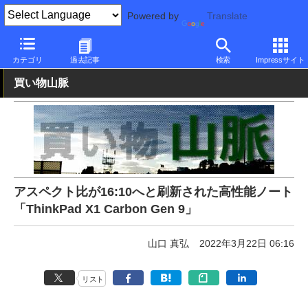
Powered by
Translate
PC Watch
パソコン/タブレット/スマートフォン
モバイルノート
カテゴリ
過去記事
検索
Impressサイト
買い物山脈
アスペクト比が16:10へと刷新された高性能ノート
「ThinkPad X1 Carbon Gen 9」
山口 真弘
2022年3月22日 06:16
リスト