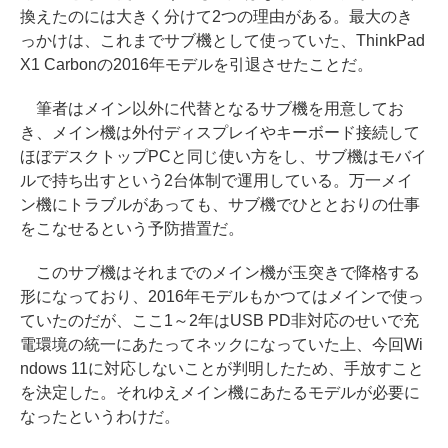
換えたのには大きく分けて2つの理由がある。最大のき
っかけは、これまでサブ機として使っていた、ThinkPad
X1 Carbonの2016年モデルを引退させたことだ。
筆者はメイン以外に代替となるサブ機を用意してお
き、メイン機は外付ディスプレイやキーボード接続して
ほぼデスクトップPCと同じ使い方をし、サブ機はモバイ
ルで持ち出すという2台体制で運用している。万一メイ
ン機にトラブルがあっても、サブ機でひととおりの仕事
をこなせるという予防措置だ。
このサブ機はそれまでのメイン機が玉突きで降格する
形になっており、2016年モデルもかつてはメインで使っ
ていたのだが、ここ1～2年はUSB PD非対応のせいで充
電環境の統一にあたってネックになっていた上、今回Wi
ndows 11に対応しないことが判明したため、手放すこと
を決定した。それゆえメイン機にあたるモデルが必要に
なったというわけだ。