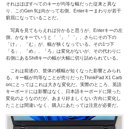
それはほぼすべてのキーが均等な幅だった従来と異な
り、このGen 9は向かって右側、Enterキーまわりが若干
窮屈になっていることだ。
写真を見てもらえれば分かると思うが、Enterキーの左
側、かなキーでいうと「゛」「゜」、さらにその下の
「け」、「む」が、幅が狭くなっている。その1つ下
「る」、「め」、「ろ」は変化がないが、その代わりに
右側にあるShiftキーの幅が大幅に切り詰められている。
これは前述の、筐体の横幅が短くなった影響とみられ
る。キー幅が均等なことが売りだったThinkPad X1 Carb
onにとってはこれは大きな変化だ。実際のところ、英語
キーボードには影響はなく、日本語キーボードに限った
変化のようなのだが、あまり好ましくない方向に変化し
たことは間違いなく、購入にあたっては注意が必要だ。