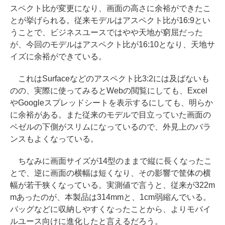
スペクト比が変更になり、画面の高さに余裕ができたこ
とが挙げられる。従来モデルはアスペクト比が16:9とい
うことで、ビジネスユースではやや天地が窮屈だった
が、今回のモデルはアスペクト比が16:10となり、天地サ
イズに余裕ができている。
これはSurfaceなどのアスペクト比3:2には及ばないも
のの、実際に使ってみるとWebの閲覧にしても、Excel
やGoogleスプレッドシートを表示するにしても、明らか
に余裕がある。また従来のモデルで目立っていた画面の
ベゼルの下側がスリムになっているので、外見上のバラ
ンスもよくなっている。
ちなみに画面サイズが14型のままで縦に長くなったこ
とで、逆に画面の横幅は短くなり、その影響で筐体の横
幅が若干狭くなっている。実測値で言うと、従来が322m
mあったのが、本製品は314mmと、1cm弱縮んでいる。
バッグなどに収納しやすくなったことから、よりモバイ
ルユース向けに進化したと言えるだろう。